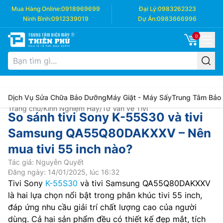
Mua Hàng Online:
0918969699
Đại Lý:
0983262323
Ninh Bình:
0912339019
Dự Án:
0983666996
0
Dịch Vụ Sửa Chữa Bảo Dưỡng
Máy Giặt - Máy Sấy
Trung Tâm Bảo
Trang chủ
/
Kinh Nghiệm Hay
/
Tư Vấn về Tivi
So sánh tivi Sony K-55S30 và tivi
Samsung QA55Q80DAKXXV – Nên
mua tivi 55 inch nào?
Tác giả: Nguyễn Quyết
Đăng ngày: 14/01/2025, lúc 16:32
Tivi Sony
K-55S30
và tivi Samsung QA55Q80DAKXXV
là hai lựa chọn nổi bật trong phân khúc tivi 55 inch,
đáp ứng nhu cầu giải trí chất lượng cao của người
dùng. Cả hai sản phẩm đều có thiết kế đẹp mắt, tích