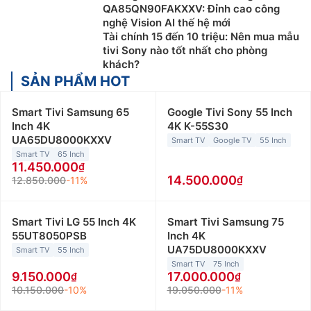
QA85QN90FAKXXV: Đỉnh cao công
nghệ Vision AI thế hệ mới
Tài chính 15 đến 10 triệu: Nên mua mẫu
tivi Sony nào tốt nhất cho phòng
khách?
SẢN PHẨM HOT
Smart Tivi Samsung 65
Google Tivi Sony 55 Inch
Inch 4K
4K K-55S30
UA65DU8000KXXV
Smart TV
Google TV
55 Inch
Smart TV
65 Inch
11.450.000
14.500.000
12.850.000
-11%
Smart Tivi LG 55 Inch 4K
Smart Tivi Samsung 75
55UT8050PSB
Inch 4K
UA75DU8000KXXV
Smart TV
55 Inch
Smart TV
75 Inch
9.150.000
17.000.000
10.150.000
-10%
19.050.000
-11%