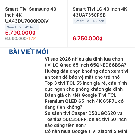
Smart Tivi Samsung 43
Smart Tivi LG 43 Inch 4K
Inch 4K
43UA7350PSB
UA43DU7000KXXV
Smart TV
43 Inch
Smart TV
43 Inch
5.790.000
6.750.000
6.990.000
-17%
BÀI VIẾT MỚI
Vì sao 2026 nhiều gia đình lựa chọn
tivi LG Qned 65 inch 65QNED86BSA?
Hướng dẫn chọn khoảng cách xem tivi
an toàn để bảo vệ mắt cho trẻ nhỏ
Top 3 tivi TCL 55 inch giá rẻ, cấu hình
cực ngon cho phòng khách gia đình
Đánh giá chi tiết Google Tivi TCL
Premium QLED 65 Inch 4K 65P7L có
đáng tiền không?
So sánh tivi Casper D50UGC620 và
Toshiba 50C350RP, chiếc tivi 50 inch
nào đáng tiền hơn?
Có nên mua Google Tivi Xiaomi S Mini