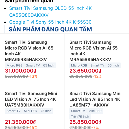
Sản phẩm liên quan
Smart Tivi Samsung QLED 55 Inch 4K
QA55Q80DAKXXV
Google Tivi Sony 55 Inch 4K K-55S30
SẢN PHẨM ĐÁNG QUAN TÂM
Smart Tivi Samsung
Smart Tivi Samsung
Micro RGB Vision AI 65
Micro RGB Vision AI 55
Inch 4K
Inch 4K
MRA65R85HAKXXV
MRA55R85HAKXXV
Micro RGB
Smart TV
65 Inch
Micro RGB
Smart TV
55 Inch
31.000.000
23.650.000
35.500.000
-13%
26.850.000
-12%
Smart Tivi Samsung Mini
Smart Tivi Samsung Mini
LED Vision AI 75 Inch 4K
Led Vision AI 85 Inch 4K
UA75M80HAKXXV
UA85M77HAKXXV
Smart TV
Mini LED
75 Inch
Smart TV
Mini LED
Trên 75 Inch
21.350.000
25.850.000
25.250.000
-15%
27.900.000
-7%