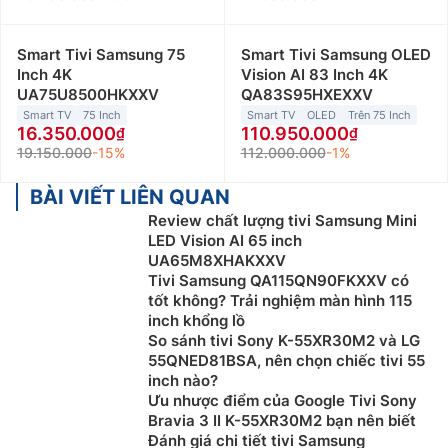
Smart Tivi Samsung 75
Smart Tivi Samsung OLED
Inch 4K
Vision AI 83 Inch 4K
UA75U8500HKXXV
QA83S95HXEXXV
Smart TV
75 Inch
Smart TV
OLED
Trên 75 Inch
16.350.000
110.950.000
19.150.000
-15%
112.000.000
-1%
BÀI VIẾT LIÊN QUAN
Review chất lượng tivi Samsung Mini
LED Vision AI 65 inch
UA65M8XHAKXXV
Tivi Samsung QA115QN90FKXXV có
tốt không? Trải nghiệm màn hình 115
inch khổng lồ
So sánh tivi Sony K-55XR30M2 và LG
55QNED81BSA, nên chọn chiếc tivi 55
inch nào?
Ưu nhược điểm của Google Tivi Sony
Bravia 3 II K-55XR30M2 bạn nên biết
Đánh giá chi tiết tivi Samsung