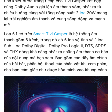
tinh khiết được trang riêng cho Tivi Casper kết hợp
cùng Dolby Audio giả lập âm thanh vòm, phát ra từ
nhiều hướng cùng với tổng công suất 2
loa
20W mang
lại trải nghiệm âm thanh vô cùng sống động và mạnh
mẽ.
Loa 5.1 có trên
Smart Tivi Casper
là hệ thống âm
thanh gồm 6 kênh, trong đó có 5 loa vệ tinh và 1 loa
Sub. Loa Dolby Digital, Dolby Pro Logic II, DTS, SDDS
và THX đóng khả năng phát ra những âm thanh cơ bản
của nội dung mà bạn xem. Bao gồm các dãy âm chính
của bài hát, phần hội thoại của nhân vật khi xem phim,
cho bạn cảm giác như được hòa mình vào khung cảnh.