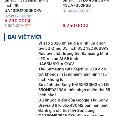
Smart Tivi Samsung 43
Smart Tivi LG 43 Inch 4K
Inch 4K
43UA7350PSB
UA43DU7000KXXV
Smart TV
43 Inch
Smart TV
43 Inch
5.790.000
6.750.000
6.990.000
-17%
BÀI VIẾT MỚI
Vì sao 2026 nhiều gia đình lựa chọn
tivi LG Qned 65 inch 65QNED86BSA?
Review chất lượng tivi Samsung Mini
LED Vision AI 65 inch
UA65M8XHAKXXV
Tivi Samsung QA115QN90FKXXV có
tốt không? Trải nghiệm màn hình 115
inch khổng lồ
So sánh tivi Sony K-55XR30M2 và LG
55QNED81BSA, nên chọn chiếc tivi 55
inch nào?
Ưu nhược điểm của Google Tivi Sony
Bravia 3 II K-55XR30M2 bạn nên biết
Đánh giá chi tiết tivi Samsung
QA85QN90FAKXXV: Đỉnh cao công