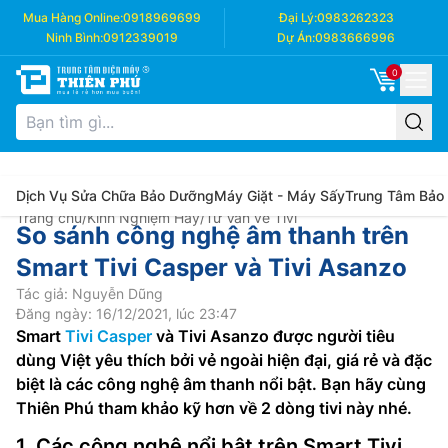
Mua Hàng Online:
0918969699
Đại Lý:
0983262323
Ninh Bình:
0912339019
Dự Án:
0983666996
0
Dịch Vụ Sửa Chữa Bảo Dưỡng
Máy Giặt - Máy Sấy
Trung Tâm Bảo
Trang chủ
/
Kinh Nghiệm Hay
/
Tư Vấn về Tivi
So sánh công nghệ âm thanh trên
Smart Tivi Casper và Tivi Asanzo
Tác giả: Nguyễn Dũng
Đăng ngày: 16/12/2021, lúc 23:47
Smart
Tivi Casper
và Tivi Asanzo được người tiêu
dùng Việt yêu thích bởi vẻ ngoài hiện đại, giá rẻ và đặc
biệt là các công nghệ âm thanh nổi bật. Bạn hãy cùng
Thiên Phú tham khảo kỹ hơn về 2 dòng tivi này nhé.
1. Các công nghệ nổi bật trên Smart Tivi