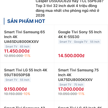
Casper D55UGC620 hay TCL 55P638?
Top 3 tivi 32 inch dưới 4 triệu đồng
đáng mua nhất cho phòng ngủ nhỏ ở
2026
SẢN PHẨM HOT
Smart Tivi Samsung 65
Google Tivi Sony 55 Inch
Inch 4K
4K K-55S30
UA65DU8000KXXV
Smart TV
Google TV
55 Inch
Smart TV
65 Inch
11.450.000
14.500.000
12.850.000
-11%
Smart Tivi LG 55 Inch 4K
Smart Tivi Samsung 75
55UT8050PSB
Inch 4K
UA75DU8000KXXV
Smart TV
55 Inch
Smart TV
75 Inch
9.150.000
17.000.000
10.150.000
-10%
19.050.000
-11%