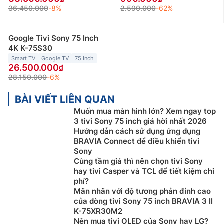
36.450.000
-8%
2.590.000
-62%
Google Tivi Sony 75 Inch
4K K-75S30
Smart TV
Google TV
75 Inch
26.500.000
28.150.000
-6%
BÀI VIẾT LIÊN QUAN
Muốn mua màn hình lớn? Xem ngay top
3 tivi Sony 75 inch giá hời nhất 2026
Hướng dẫn cách sử dụng ứng dụng
BRAVIA Connect để điều khiển tivi
Sony
Cùng tầm giá thì nên chọn tivi Sony
hay tivi Casper và TCL để tiết kiệm chi
phí?
Mãn nhãn với độ tương phản đỉnh cao
của dòng tivi Sony 75 inch BRAVIA 3 II
K-75XR30M2
Nên mua tivi OLED của Sony hay LG?