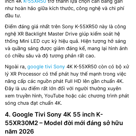
inch 4K
K-55XR50
trở thành lựa chọn cân bằng gần
như hoàn hảo giữa kích thước, công nghệ và chi phí
đầu tư.
Điểm đáng giá nhất trên Sony K-55XR50 này là công
nghệ XR Backlight Master Drive giúp kiểm soát hệ
thống Mini LED cực kỳ hiệu quả. Hiện tượng hở sáng
và quầng sáng được giảm đáng kể, mang lại hình ảnh
có chiều sâu và độ tương phản rất cao.
Ngoài ra,
google tivi Sony
4K K-55XR50 còn có bộ xử
lý XR Processor có thể phát huy thế mạnh trong việc
nâng cấp các nguồn phát Full HD lên gần chuẩn 4K.
Đây là ưu điểm rất lớn đối với người thường xuyên
xem truyền hình, YouTube hoặc các chương trình phát
sóng chưa đạt chuẩn 4K.
4. Google Tivi Sony 4K 55 inch K-
55XR30M2 – Model đời mới đáng sở hữu
năm 2026