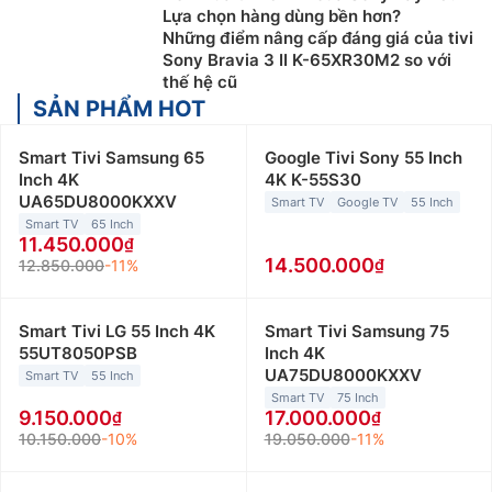
Lựa chọn hàng dùng bền hơn?
Những điểm nâng cấp đáng giá của tivi
Sony Bravia 3 II K-65XR30M2 so với
thế hệ cũ
SẢN PHẨM HOT
Smart Tivi Samsung 65
Google Tivi Sony 55 Inch
Inch 4K
4K K-55S30
UA65DU8000KXXV
Smart TV
Google TV
55 Inch
Smart TV
65 Inch
11.450.000
14.500.000
12.850.000
-11%
Smart Tivi LG 55 Inch 4K
Smart Tivi Samsung 75
55UT8050PSB
Inch 4K
UA75DU8000KXXV
Smart TV
55 Inch
Smart TV
75 Inch
9.150.000
17.000.000
10.150.000
-10%
19.050.000
-11%