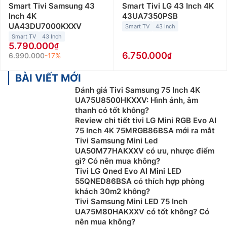
Smart Tivi Samsung 43
Smart Tivi LG 43 Inch 4K
Inch 4K
43UA7350PSB
UA43DU7000KXXV
Smart TV
43 Inch
Smart TV
43 Inch
5.790.000
6.750.000
6.990.000
-17%
BÀI VIẾT MỚI
Đánh giá Tivi Samsung 75 Inch 4K
UA75U8500HKXXV: Hình ảnh, âm
thanh có tốt không?
Review chi tiết tivi LG Mini RGB Evo AI
75 Inch 4K 75MRGB86BSA mới ra mắt
Tivi Samsung Mini Led
UA50M77HAKXXV có ưu, nhược điểm
gì? Có nên mua không?
Tivi LG Qned Evo AI Mini LED
55QNED86BSA có thích hợp phòng
khách 30m2 không?
Tivi Samsung Mini LED 75 Inch
UA75M80HAKXXV có tốt không? Có
nên mua không?