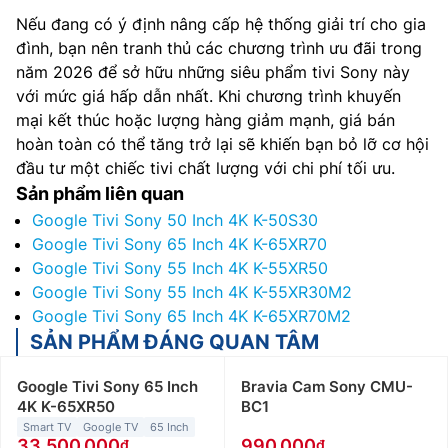
Nếu đang có ý định nâng cấp hệ thống giải trí cho gia
đình, bạn nên tranh thủ các chương trình ưu đãi trong
năm 2026 để sở hữu những siêu phẩm tivi Sony này
với mức giá hấp dẫn nhất. Khi chương trình khuyến
mại kết thúc hoặc lượng hàng giảm mạnh, giá bán
hoàn toàn có thể tăng trở lại sẽ khiến bạn bỏ lỡ cơ hội
đầu tư một chiếc tivi chất lượng với chi phí tối ưu.
Sản phẩm liên quan
Google Tivi Sony 50 Inch 4K K-50S30
Google Tivi Sony 65 Inch 4K K-65XR70
Google Tivi Sony 55 Inch 4K K-55XR50
Google Tivi Sony 55 Inch 4K K-55XR30M2
Google Tivi Sony 65 Inch 4K K-65XR70M2
SẢN PHẨM ĐÁNG QUAN TÂM
Google Tivi Sony 65 Inch
Bravia Cam Sony CMU-
4K K-65XR50
BC1
Smart TV
Google TV
65 Inch
33.500.000
990.000