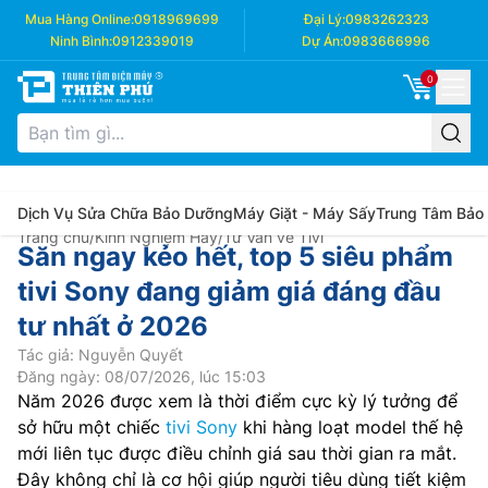
Mua Hàng Online:
0918969699
Đại Lý:
0983262323
Ninh Bình:
0912339019
Dự Án:
0983666996
0
Dịch Vụ Sửa Chữa Bảo Dưỡng
Máy Giặt - Máy Sấy
Trung Tâm Bảo
Trang chủ
/
Kinh Nghiệm Hay
/
Tư Vấn về Tivi
Săn ngay kẻo hết, top 5 siêu phẩm
tivi Sony đang giảm giá đáng đầu
tư nhất ở 2026
Tác giả: Nguyễn Quyết
Đăng ngày: 08/07/2026, lúc 15:03
Năm 2026 được xem là thời điểm cực kỳ lý tưởng để
sở hữu một chiếc
tivi Sony
khi hàng loạt model thế hệ
mới liên tục được điều chỉnh giá sau thời gian ra mắt.
Đây không chỉ là cơ hội giúp người tiêu dùng tiết kiệm