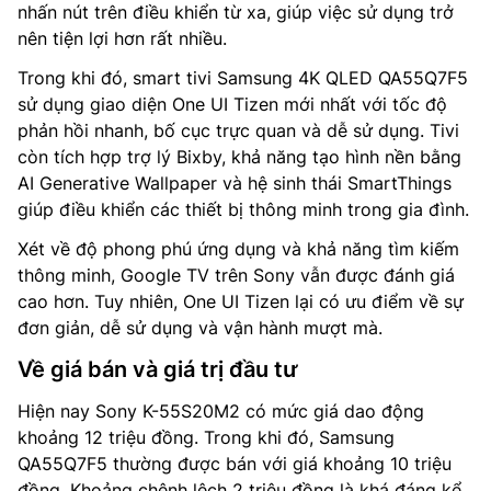
nhấn nút trên điều khiển từ xa, giúp việc sử dụng trở
nên tiện lợi hơn rất nhiều.
Trong khi đó, smart tivi Samsung 4K QLED QA55Q7F5
sử dụng giao diện One UI Tizen mới nhất với tốc độ
phản hồi nhanh, bố cục trực quan và dễ sử dụng. Tivi
còn tích hợp trợ lý Bixby, khả năng tạo hình nền bằng
AI Generative Wallpaper và hệ sinh thái SmartThings
giúp điều khiển các thiết bị thông minh trong gia đình.
Xét về độ phong phú ứng dụng và khả năng tìm kiếm
thông minh, Google TV trên Sony vẫn được đánh giá
cao hơn. Tuy nhiên, One UI Tizen lại có ưu điểm về sự
đơn giản, dễ sử dụng và vận hành mượt mà.
Về giá bán và giá trị đầu tư
Hiện nay Sony K-55S20M2 có mức giá dao động
khoảng 12 triệu đồng. Trong khi đó, Samsung
QA55Q7F5 thường được bán với giá khoảng 10 triệu
đồng. Khoảng chênh lệch 2 triệu đồng là khá đáng kể