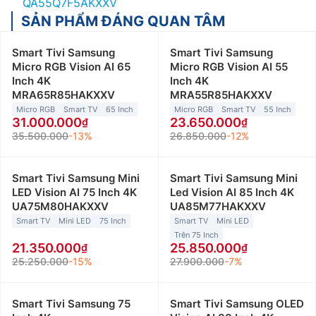
QA55Q7F5AKXXV
SẢN PHẨM ĐÁNG QUAN TÂM
Smart Tivi Samsung
Smart Tivi Samsung
Micro RGB Vision AI 65
Micro RGB Vision AI 55
Inch 4K
Inch 4K
MRA65R85HAKXXV
MRA55R85HAKXXV
Micro RGB
Smart TV
65 Inch
Micro RGB
Smart TV
55 Inch
31.000.000
23.650.000
35.500.000
-13%
26.850.000
-12%
Smart Tivi Samsung Mini
Smart Tivi Samsung Mini
LED Vision AI 75 Inch 4K
Led Vision AI 85 Inch 4K
UA75M80HAKXXV
UA85M77HAKXXV
Smart TV
Mini LED
75 Inch
Smart TV
Mini LED
Trên 75 Inch
21.350.000
25.850.000
25.250.000
-15%
27.900.000
-7%
Smart Tivi Samsung 75
Smart Tivi Samsung OLED