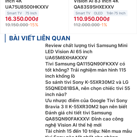
Inch 4K
Vision AI 83 Inch 4K
UA75U8500HKXXV
QA83S95HXEXXV
Smart TV
75 Inch
Smart TV
OLED
Trên 75 Inch
16.350.000
110.950.000
19.150.000
-15%
112.000.000
-1%
BÀI VIẾT LIÊN QUAN
Review chất lượng tivi Samsung Mini
LED Vision AI 65 inch
UA65M8XHAKXXV
Tivi Samsung QA115QN90FKXXV có
tốt không? Trải nghiệm màn hình 115
inch khổng lồ
So sánh tivi Sony K-55XR30M2 và LG
55QNED81BSA, nên chọn chiếc tivi 55
inch nào?
Ưu nhược điểm của Google Tivi Sony
Bravia 3 II K-55XR30M2 bạn nên biết
Đánh giá chi tiết tivi Samsung
QA85QN90FAKXXV: Đỉnh cao công
nghệ Vision AI thế hệ mới
Tài chính 15 đến 10 triệu: Nên mua mẫu