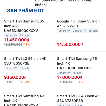
tivi Sony nào tốt nhất cho phòng
khách?
SẢN PHẨM HOT
Smart Tivi Samsung 65
Google Tivi Sony 55 Inch
Inch 4K
4K K-55S30
UA65DU8000KXXV
Smart TV
Google TV
55 Inch
Smart TV
65 Inch
11.450.000
14.500.000
12.850.000
-11%
Smart Tivi LG 55 Inch 4K
Smart Tivi Samsung 75
55UT8050PSB
Inch 4K
UA75DU8000KXXV
Smart TV
55 Inch
Smart TV
75 Inch
9.150.000
17.000.000
10.150.000
-10%
19.050.000
-11%
Smart Tivi Samsung 43
Smart Tivi LG 43 Inch 4K
Inch 4K
43UA7350PSB
UA43DU7000KXXV
Smart TV
43 Inch