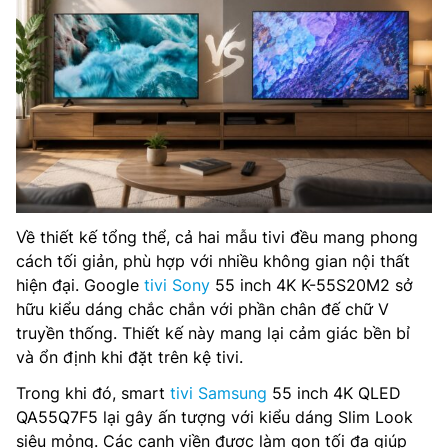
Về thiết kế tổng thể, cả hai mẫu tivi đều mang phong
cách tối giản, phù hợp với nhiều không gian nội thất
hiện đại. Google
tivi Sony
55 inch 4K K-55S20M2 sở
hữu kiểu dáng chắc chắn với phần chân đế chữ V
truyền thống. Thiết kế này mang lại cảm giác bền bỉ
và ổn định khi đặt trên kệ tivi.
Trong khi đó, smart
tivi Samsung
55 inch 4K QLED
QA55Q7F5 lại gây ấn tượng với kiểu dáng Slim Look
siêu mỏng. Các cạnh viền được làm gọn tối đa giúp