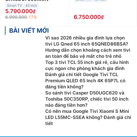
Smart TV
43 Inch
5.790.000
6.750.000
6.990.000
-17%
BÀI VIẾT MỚI
Vì sao 2026 nhiều gia đình lựa chọn
tivi LG Qned 65 inch 65QNED86BSA?
Hướng dẫn chọn khoảng cách xem tivi
an toàn để bảo vệ mắt cho trẻ nhỏ
Top 3 tivi TCL 55 inch giá rẻ, cấu hình
cực ngon cho phòng khách gia đình
Đánh giá chi tiết Google Tivi TCL
Premium QLED 65 Inch 4K 65P7L có
đáng tiền không?
So sánh tivi Casper D50UGC620 và
Toshiba 50C350RP, chiếc tivi 50 inch
nào đáng tiền hơn?
Có nên mua Google Tivi Xiaomi S Mini
LED L55MC-SSEA không? Đánh giá chi
tiết