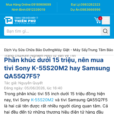
Mua Hàng Online:
0918969699
Đại Lý:
0983262323
Ninh Bình:
0912339019
Dự Án:
0983666996
0
Dịch Vụ Sửa Chữa Bảo Dưỡng
Máy Giặt - Máy Sấy
Trung Tâm Bảo
Trang chủ
/
Kinh Nghiệm Hay
/
Tư Vấn về Tivi
Phân khúc dưới 15 triệu, nên mua
tivi Sony K-55S20M2 hay Samsung
QA55Q7F5?
Tác giả: Nguyễn Quyết
Đăng ngày: 05/06/2026, lúc 16:40
Trong phân khúc tivi 55 inch dưới 15 triệu đồng hiện
nay, tivi Sony
K-55S20M2
và tivi Samsung QA55Q7F5
là hai cái tên được rất nhiều người dùng quan tâm. Cả
hai đều đến từ những thương hiệu điện tử hàng đầu