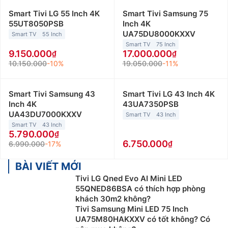
Smart Tivi LG 55 Inch 4K
Smart Tivi Samsung 75
55UT8050PSB
Inch 4K
UA75DU8000KXXV
Smart TV
55 Inch
Smart TV
75 Inch
9.150.000
17.000.000
10.150.000
-10%
19.050.000
-11%
Smart Tivi Samsung 43
Smart Tivi LG 43 Inch 4K
Inch 4K
43UA7350PSB
UA43DU7000KXXV
Smart TV
43 Inch
Smart TV
43 Inch
5.790.000
6.750.000
6.990.000
-17%
BÀI VIẾT MỚI
Tivi LG Qned Evo AI Mini LED
55QNED86BSA có thích hợp phòng
khách 30m2 không?
Tivi Samsung Mini LED 75 Inch
UA75M80HAKXXV có tốt không? Có