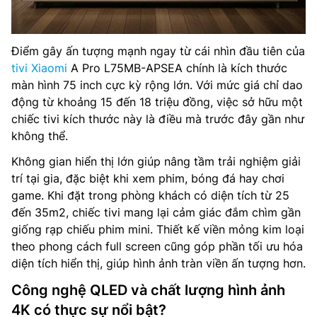
Điểm gây ấn tượng mạnh ngay từ cái nhìn đầu tiên của
tivi Xiaomi
A Pro L75MB-APSEA chính là kích thước
màn hình 75 inch cực kỳ rộng lớn. Với mức giá chỉ dao
động từ khoảng 15 đến 18 triệu đồng, việc sở hữu một
chiếc tivi kích thước này là điều mà trước đây gần như
không thể.
Không gian hiển thị lớn giúp nâng tầm trải nghiệm giải
trí tại gia, đặc biệt khi xem phim, bóng đá hay chơi
game. Khi đặt trong phòng khách có diện tích từ 25
đến 35m2, chiếc tivi mang lại cảm giác đắm chìm gần
giống rạp chiếu phim mini. Thiết kế viền mỏng kim loại
theo phong cách full screen cũng góp phần tối ưu hóa
diện tích hiển thị, giúp hình ảnh tràn viền ấn tượng hơn.
Công nghệ QLED và chất lượng hình ảnh
4K có thực sự nổi bật?