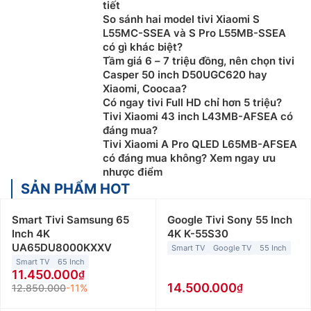
tiết
So sánh hai model tivi Xiaomi S
L55MC-SSEA và S Pro L55MB-SSEA
có gì khác biệt?
Tầm giá 6 – 7 triệu đồng, nên chọn tivi
Casper 50 inch D50UGC620 hay
Xiaomi, Coocaa?
Có ngay tivi Full HD chỉ hơn 5 triệu?
Tivi Xiaomi 43 inch L43MB-AFSEA có
đáng mua?
Tivi Xiaomi A Pro QLED L65MB-AFSEA
có đáng mua không? Xem ngay ưu
nhược điểm
SẢN PHẨM HOT
Smart Tivi Samsung 65
Google Tivi Sony 55 Inch
Inch 4K
4K K-55S30
UA65DU8000KXXV
Smart TV
Google TV
55 Inch
Smart TV
65 Inch
11.450.000
14.500.000
12.850.000
-11%