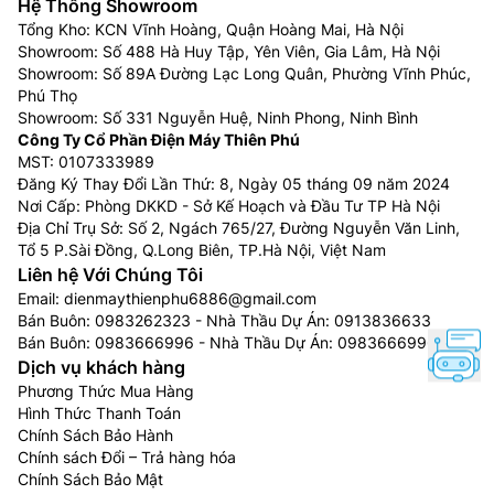
Hệ Thống Showroom
Tổng Kho: KCN Vĩnh Hoàng, Quận Hoàng Mai, Hà Nội
Showroom: Số 488 Hà Huy Tập, Yên Viên, Gia Lâm, Hà Nội
Showroom: Số 89A Đường Lạc Long Quân, Phường Vĩnh Phúc,
Phú Thọ
Showroom: Số 331 Nguyễn Huệ, Ninh Phong, Ninh Bình
Công Ty Cổ Phần Điện Máy Thiên Phú
MST: 0107333989
Đăng Ký Thay Đổi Lần Thứ: 8, Ngày 05 tháng 09 năm 2024
Nơi Cấp: Phòng DKKD - Sở Kế Hoạch và Đầu Tư TP Hà Nội
Địa Chỉ Trụ Sở: Số 2, Ngách 765/27, Đường Nguyễn Văn Linh,
Tổ 5 P.Sài Đồng, Q.Long Biên, TP.Hà Nội, Việt Nam
Liên hệ Với Chúng Tôi
Email:
dienmaythienphu6886@gmail.com
Bán Buôn:
0983262323
- Nhà Thầu Dự Án:
0913836633
Bán Buôn:
0983666996
- Nhà Thầu Dự Án:
0983666996
Dịch vụ khách hàng
Phương Thức Mua Hàng
Hình Thức Thanh Toán
Chính Sách Bảo Hành
Chính sách Đổi – Trả hàng hóa
Chính Sách Bảo Mật