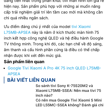
đáng tiền nhất trong phân khúc tivi màn hình lớn giá rẻ
hiện nay. Sản phẩm phù hợp với những ai muốn nâng
cấp trải nghiệm giải trí lên tầm cao mới mà không cần
chi quá nhiều ngân sách.
Ưu điểm đáng chú ý nhất của model
tivi Xiaomi
L75MB-APSEA
này là nằm ở kích thước màn hình 75
inch kết hợp công nghệ QLED và hệ điều hành Google
TV thông minh. Trong khi đó, các hạn chế về độ sáng,
âm thanh và cấu hình phần cứng là điều có thể chấp
nhận được khi xét đến mức giá.
Sản phẩm liên quan
Google Tivi Xiaomi A Pro 4K 75 inch QLED L75MB-
APSEA
BÀI VIẾT LIÊN QUAN
So sánh tivi Sony K-75S20M2 và
Xiaomi L75MB-SSEA: Nên mua tivi 75
inch nào?
Có nên mua Google Tivi Xiaomi S Mini
LED L55MC-SSEA không? Đánh giá chi