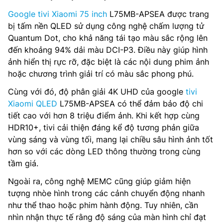
Google tivi Xiaomi 75 inch
L75MB-APSEA được trang
bị tấm nền QLED sử dụng công nghệ chấm lượng tử
Quantum Dot, cho khả năng tái tạo màu sắc rộng lên
đến khoảng 94% dải màu DCI-P3. Điều này giúp hình
ảnh hiển thị rực rỡ, đặc biệt là các nội dung phim ảnh
hoặc chương trình giải trí có màu sắc phong phú.
Cùng với đó, độ phân giải 4K UHD của google
tivi
Xiaomi QLED
L75MB-APSEA có thể đảm bảo độ chi
tiết cao với hơn 8 triệu điểm ảnh. Khi kết hợp cùng
HDR10+, tivi cải thiện đáng kể độ tương phản giữa
vùng sáng và vùng tối, mang lại chiều sâu hình ảnh tốt
hơn so với các dòng LED thông thường trong cùng
tầm giá.
Ngoài ra, công nghệ MEMC cũng giúp giảm hiện
tượng nhòe hình trong các cảnh chuyển động nhanh
như thể thao hoặc phim hành động. Tuy nhiên, cần
nhìn nhận thực tế rằng độ sáng của màn hình chỉ đạt