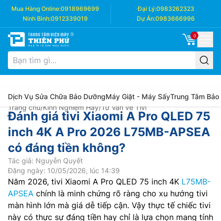
Mua Hàng Online:
0918969699
Đại Lý:
0983262323
Ninh Bình:
0912339019
Dự Án:
0983666996
0
Dịch Vụ Sửa Chữa Bảo Dưỡng
Máy Giặt - Máy Sấy
Trung Tâm Bảo
Trang chủ
/
Kinh Nghiệm Hay
/
Tư Vấn về Tivi
Đánh giá tivi Xiaomi A Pro QLED 75
inch 4K A Pro 2026 L75MB-APSEA
có đáng tiền không?
Tác giả: Nguyễn Quyết
Đăng ngày: 10/05/2026, lúc 14:39
Năm 2026, tivi Xiaomi A Pro QLED 75 inch 4K
L75MB-
APSEA
chính là minh chứng rõ ràng cho xu hướng tivi
màn hình lớn mà giá dễ tiếp cận. Vậy thực tế chiếc tivi
này có thực sự đáng tiền hay chỉ là lựa chọn mang tính