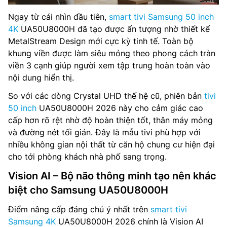
Ngay từ cái nhìn đầu tiên,
smart tivi Samsung 50 inch
4K
UA50U8000H đã tạo được ấn tượng nhờ thiết kế
MetalStream Design mới cực kỳ tinh tế. Toàn bộ
khung viền được làm siêu mỏng theo phong cách tràn
viền 3 cạnh giúp người xem tập trung hoàn toàn vào
nội dung hiển thị.
So với các dòng Crystal UHD thế hệ cũ, phiên bản
tivi
50 inch
UA50U8000H 2026 này cho cảm giác cao
cấp hơn rõ rệt nhờ độ hoàn thiện tốt, thân máy mỏng
và đường nét tối giản. Đây là mẫu tivi phù hợp với
nhiều không gian nội thất từ căn hộ chung cư hiện đại
cho tới phòng khách nhà phố sang trọng.
Vision AI – Bộ não thông minh tạo nên khác
biệt cho Samsung UA50U8000H
Điểm nâng cấp đáng chú ý nhất trên
smart tivi
Samsung 4K
UA50U8000H 2026 chính là Vision AI