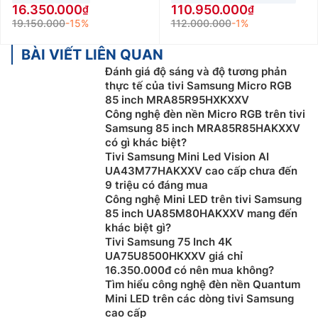
16.350.000
110.950.000
19.150.000
-15%
112.000.000
-1%
BÀI VIẾT LIÊN QUAN
Đánh giá độ sáng và độ tương phản
thực tế của tivi Samsung Micro RGB
85 inch MRA85R95HXKXXV
Công nghệ đèn nền Micro RGB trên tivi
Samsung 85 inch MRA85R85HAKXXV
có gì khác biệt?
Tivi Samsung Mini Led Vision AI
UA43M77HAKXXV cao cấp chưa đến
9 triệu có đáng mua
Công nghệ Mini LED trên tivi Samsung
85 inch UA85M80HAKXXV mang đến
khác biệt gì?
Tivi Samsung 75 Inch 4K
UA75U8500HKXXV giá chỉ
16.350.000đ có nên mua không?
Tìm hiểu công nghệ đèn nền Quantum
Mini LED trên các dòng tivi Samsung
cao cấp