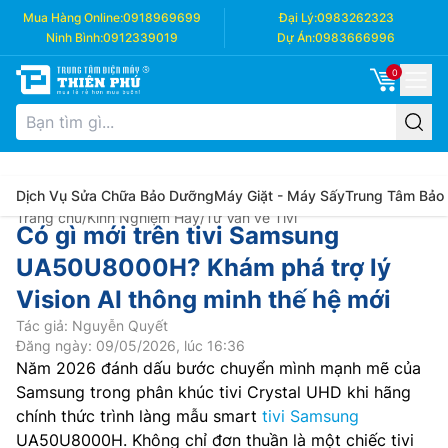
Mua Hàng Online:
0918969699
Đại Lý:
0983262323
Ninh Bình:
0912339019
Dự Án:
0983666996
0
Dịch Vụ Sửa Chữa Bảo Dưỡng
Máy Giặt - Máy Sấy
Trung Tâm Bảo
Trang chủ
/
Kinh Nghiệm Hay
/
Tư Vấn về Tivi
Có gì mới trên tivi Samsung
UA50U8000H? Khám phá trợ lý
Vision AI thông minh thế hệ mới
Tác giả: Nguyễn Quyết
Đăng ngày: 09/05/2026, lúc 16:36
Năm 2026 đánh dấu bước chuyển mình mạnh mẽ của
Samsung trong phân khúc tivi Crystal UHD khi hãng
chính thức trình làng mẫu smart
tivi Samsung
UA50U8000H. Không chỉ đơn thuần là một chiếc tivi