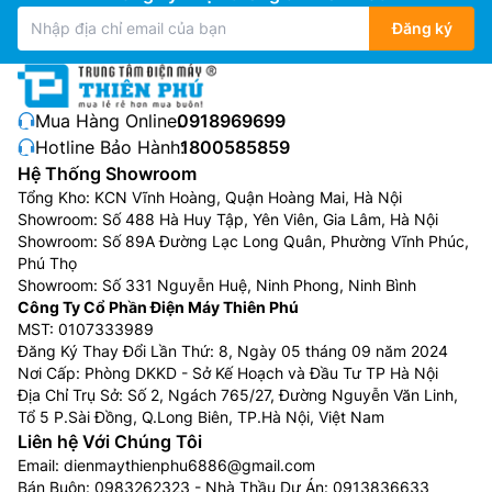
Đăng ký
Mua Hàng Online:
0918969699
Hotline Bảo Hành:
1800585859
Hệ Thống Showroom
Tổng Kho: KCN Vĩnh Hoàng, Quận Hoàng Mai, Hà Nội
Showroom: Số 488 Hà Huy Tập, Yên Viên, Gia Lâm, Hà Nội
Showroom: Số 89A Đường Lạc Long Quân, Phường Vĩnh Phúc,
Phú Thọ
Showroom: Số 331 Nguyễn Huệ, Ninh Phong, Ninh Bình
Công Ty Cổ Phần Điện Máy Thiên Phú
MST: 0107333989
Đăng Ký Thay Đổi Lần Thứ: 8, Ngày 05 tháng 09 năm 2024
Nơi Cấp: Phòng DKKD - Sở Kế Hoạch và Đầu Tư TP Hà Nội
Địa Chỉ Trụ Sở: Số 2, Ngách 765/27, Đường Nguyễn Văn Linh,
Tổ 5 P.Sài Đồng, Q.Long Biên, TP.Hà Nội, Việt Nam
Liên hệ Với Chúng Tôi
Email:
dienmaythienphu6886@gmail.com
Bán Buôn:
0983262323
- Nhà Thầu Dự Án:
0913836633