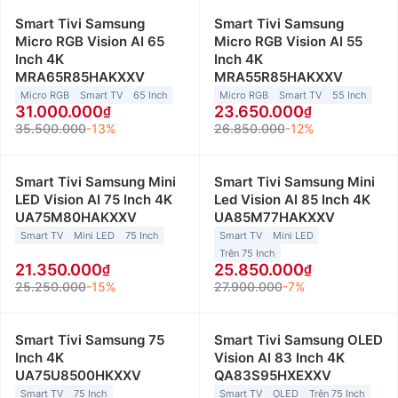
Smart Tivi Samsung
Smart Tivi Samsung
Micro RGB Vision AI 65
Micro RGB Vision AI 55
Inch 4K
Inch 4K
MRA65R85HAKXXV
MRA55R85HAKXXV
Micro RGB
Smart TV
65 Inch
Micro RGB
Smart TV
55 Inch
31.000.000
23.650.000
35.500.000
-13%
26.850.000
-12%
Smart Tivi Samsung Mini
Smart Tivi Samsung Mini
LED Vision AI 75 Inch 4K
Led Vision AI 85 Inch 4K
UA75M80HAKXXV
UA85M77HAKXXV
Smart TV
Mini LED
75 Inch
Smart TV
Mini LED
Trên 75 Inch
21.350.000
25.850.000
25.250.000
-15%
27.900.000
-7%
Smart Tivi Samsung 75
Smart Tivi Samsung OLED
Inch 4K
Vision AI 83 Inch 4K
UA75U8500HKXXV
QA83S95HXEXXV
Smart TV
75 Inch
Smart TV
OLED
Trên 75 Inch