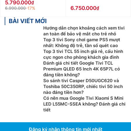
5.790.000
6.750.000
6.990.000
-17%
BÀI VIẾT MỚI
Hướng dẫn chọn khoảng cách xem tivi
an toàn để bảo vệ mắt cho trẻ nhỏ
Top 3 tivi Sony chơi game PS5 mượt
nhất: Không độ trễ, tần số quét cao
Top 3 tivi TCL 55 inch giá rẻ, cấu hình
cực ngon cho phòng khách gia đình
Đánh giá chi tiết Google Tivi TCL
Premium QLED 65 Inch 4K 65P7L có
đáng tiền không?
So sánh tivi Casper D50UGC620 và
Toshiba 50C350RP, chiếc tivi 50 inch
nào đáng tiền hơn?
Có nên mua Google Tivi Xiaomi S Mini
LED L55MC-SSEA không? Đánh giá chi
tiết
Đăng ký nhận thông tin mới nhất