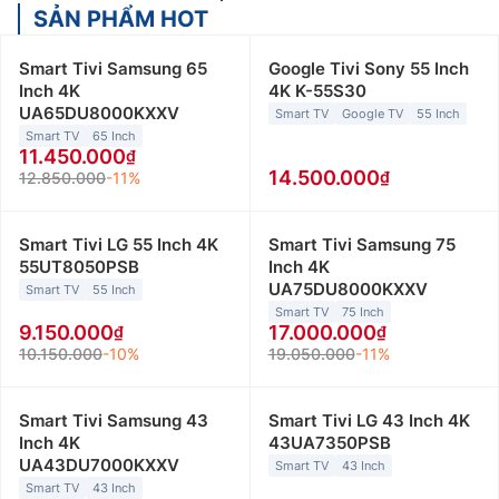
SẢN PHẨM HOT
Smart Tivi Samsung 65
Google Tivi Sony 55 Inch
Inch 4K
4K K-55S30
UA65DU8000KXXV
Smart TV
Google TV
55 Inch
Smart TV
65 Inch
11.450.000
14.500.000
12.850.000
-11%
Smart Tivi LG 55 Inch 4K
Smart Tivi Samsung 75
55UT8050PSB
Inch 4K
UA75DU8000KXXV
Smart TV
55 Inch
Smart TV
75 Inch
9.150.000
17.000.000
10.150.000
-10%
19.050.000
-11%
Smart Tivi Samsung 43
Smart Tivi LG 43 Inch 4K
Inch 4K
43UA7350PSB
UA43DU7000KXXV
Smart TV
43 Inch
Smart TV
43 Inch