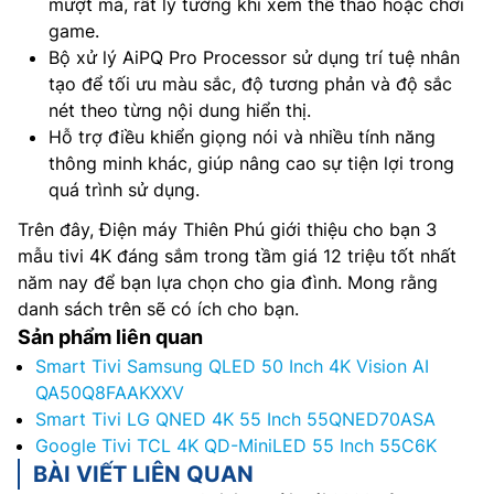
mượt mà, rất lý tưởng khi xem thể thao hoặc chơi
game.
Bộ xử lý AiPQ Pro Processor sử dụng trí tuệ nhân
tạo để tối ưu màu sắc, độ tương phản và độ sắc
nét theo từng nội dung hiển thị.
Hỗ trợ điều khiển giọng nói và nhiều tính năng
thông minh khác, giúp nâng cao sự tiện lợi trong
quá trình sử dụng.
Trên đây, Điện máy Thiên Phú giới thiệu cho bạn 3
mẫu tivi 4K đáng sắm trong tầm giá 12 triệu tốt nhất
năm nay để bạn lựa chọn cho gia đình. Mong rằng
danh sách trên sẽ có ích cho bạn.
Sản phẩm liên quan
Smart Tivi Samsung QLED 50 Inch 4K Vision AI
QA50Q8FAAKXXV
Smart Tivi LG QNED 4K 55 Inch 55QNED70ASA
Google Tivi TCL 4K QD-MiniLED 55 Inch 55C6K
BÀI VIẾT LIÊN QUAN