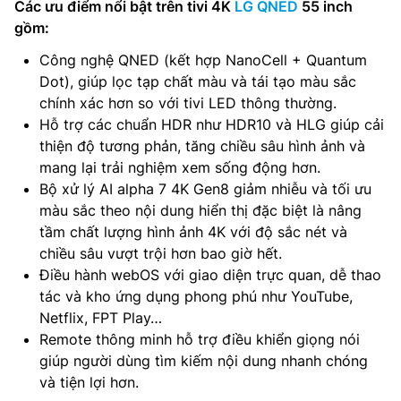
Các ưu điểm nổi bật trên tivi 4K
LG QNED
55 inch
gồm:
Công nghệ QNED (kết hợp NanoCell + Quantum
Dot), giúp lọc tạp chất màu và tái tạo màu sắc
chính xác hơn so với tivi LED thông thường.
Hỗ trợ các chuẩn HDR như HDR10 và HLG giúp cải
thiện độ tương phản, tăng chiều sâu hình ảnh và
mang lại trải nghiệm xem sống động hơn.
Bộ xử lý AI alpha 7 4K Gen8 giảm nhiễu và tối ưu
màu sắc theo nội dung hiển thị đặc biệt là nâng
tầm chất lượng hình ảnh 4K với độ sắc nét và
chiều sâu vượt trội hơn bao giờ hết.
Điều hành webOS với giao diện trực quan, dễ thao
tác và kho ứng dụng phong phú như YouTube,
Netflix, FPT Play…
Remote thông minh hỗ trợ điều khiển giọng nói
giúp người dùng tìm kiếm nội dung nhanh chóng
và tiện lợi hơn.