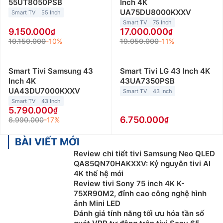
55UT8050PSB
Inch 4K
UA75DU8000KXXV
Smart TV
55 Inch
Smart TV
75 Inch
9.150.000
17.000.000
10.150.000
-10%
19.050.000
-11%
Smart Tivi Samsung 43
Smart Tivi LG 43 Inch 4K
Inch 4K
43UA7350PSB
UA43DU7000KXXV
Smart TV
43 Inch
Smart TV
43 Inch
5.790.000
6.750.000
6.990.000
-17%
BÀI VIẾT MỚI
Review chi tiết tivi Samsung Neo QLED
QA85QN70HAKXXV: Kỷ nguyên tivi AI
4K thế hệ mới
Review tivi Sony 75 inch 4K K-
75XR90M2, đỉnh cao công nghệ hình
ảnh Mini LED
Đánh giá tính năng tối ưu hóa tần số