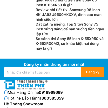
quét VRR tự động trên tivi Sony 65
inch K-65XR50 là gì?
Review chi tiết tivi Samsung 98 inch
4K UA98U9500HKXXV, đỉnh cao màn
hình siêu lớn
Đắt xắt ra miếng: Top 3 tivi Sony 75
inch xứng đáng để bạn xuống tiền ngay
lập tức
So sánh tivi Sony 55 inch K-55XR50 và
K-55XR30M2, sự khác biệt hai dòng
này là gì?
Đăng ký nhận thông tin mới nhất
Đăng ký
Mua Hàng Online:
0918969699
Hotline Bảo Hành:
1800585859
Hệ Thống Showroom