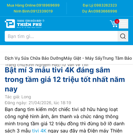
Mua Hàng Online:
0918969699
Đại Lý:
0983262323
Ninh Bình:
0912339019
Dự Án:
0983666996
0
Dịch Vụ Sửa Chữa Bảo Dưỡng
Máy Giặt - Máy Sấy
Trung Tâm Bảo
Trang chủ
/
Kinh Nghiệm Hay
/
Tư Vấn về Tivi
Bật mí 3 mẫu tivi 4K đáng sắm
trong tầm giá 12 triệu tốt nhất năm
nay
Tác giả: Long
Đăng ngày: 21/04/2026, lúc 18:19
Bạn đang tìm kiếm một chiếc tivi sở hữu hàng loạt
công nghệ hình ảnh, âm thanh và chức năng thông
minh trong tầm giá 12 triệu đồng thì đừng bở lỡ danh
sách 3 mẫu
tivi 4K
ngay sau đây mà Điện máy Thiên