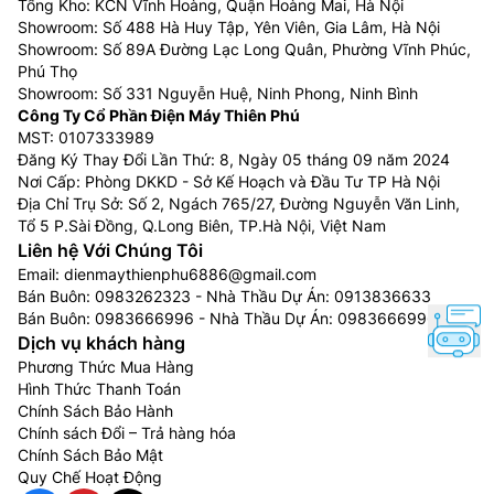
Tổng Kho: KCN Vĩnh Hoàng, Quận Hoàng Mai, Hà Nội
Showroom: Số 488 Hà Huy Tập, Yên Viên, Gia Lâm, Hà Nội
Showroom: Số 89A Đường Lạc Long Quân, Phường Vĩnh Phúc,
Phú Thọ
Showroom: Số 331 Nguyễn Huệ, Ninh Phong, Ninh Bình
Công Ty Cổ Phần Điện Máy Thiên Phú
MST: 0107333989
Đăng Ký Thay Đổi Lần Thứ: 8, Ngày 05 tháng 09 năm 2024
Nơi Cấp: Phòng DKKD - Sở Kế Hoạch và Đầu Tư TP Hà Nội
Địa Chỉ Trụ Sở: Số 2, Ngách 765/27, Đường Nguyễn Văn Linh,
Tổ 5 P.Sài Đồng, Q.Long Biên, TP.Hà Nội, Việt Nam
Liên hệ Với Chúng Tôi
Email:
dienmaythienphu6886@gmail.com
Bán Buôn:
0983262323
- Nhà Thầu Dự Án:
0913836633
Bán Buôn:
0983666996
- Nhà Thầu Dự Án:
0983666996
Dịch vụ khách hàng
Phương Thức Mua Hàng
Hình Thức Thanh Toán
Chính Sách Bảo Hành
Chính sách Đổi – Trả hàng hóa
Chính Sách Bảo Mật
Quy Chế Hoạt Động