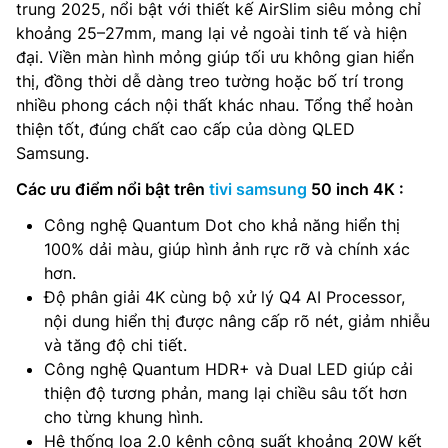
trung 2025, nổi bật với thiết kế AirSlim siêu mỏng chỉ
khoảng 25–27mm, mang lại vẻ ngoài tinh tế và hiện
đại. Viền màn hình mỏng giúp tối ưu không gian hiển
thị, đồng thời dễ dàng treo tường hoặc bố trí trong
nhiều phong cách nội thất khác nhau. Tổng thể hoàn
thiện tốt, đúng chất cao cấp của dòng QLED
Samsung.
Các ưu điểm nổi bật trên
tivi samsung
50 inch 4K :
Công nghệ Quantum Dot cho khả năng hiển thị
100% dải màu, giúp hình ảnh rực rỡ và chính xác
hơn.
Độ phân giải 4K cùng bộ xử lý Q4 AI Processor,
nội dung hiển thị được nâng cấp rõ nét, giảm nhiễu
và tăng độ chi tiết.
Công nghệ Quantum HDR+ và Dual LED giúp cải
thiện độ tương phản, mang lại chiều sâu tốt hơn
cho từng khung hình.
Hệ thống loa 2.0 kênh công suất khoảng 20W kết