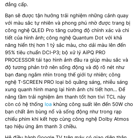
đẳng cấp.
Bạn sẽ được tận hưởng trải nghiệm những cảnh quay
với màu sắc tự nhiên và phong phú nhờ được trang bị
công nghệ QLED Pro tăng cường độ chính xác và chi
tiết của hình ảnh; công nghệ Quantum Dot với khả
năng hiển thị hơn 1 tỷ sắc màu, cho dải màu lên đến
95% tiêu chuẩn DCI-P3; bộ xử lý AiPQ PRO
PROCESSOR tái tạo hình ảnh đầu ra giúp màu sắc và
độ tương phản trở nên sống động và độ rõ nét như
bạn đang ngắm nhìn trong thế giới tự nhiên; công
nghệ T-SCREEN PRO loại bỏ quầng sáng, nhiễu sáng
xung quanh hình mang lại hình ảnh chi tiết hơn… Để
nâng tầm trải nghiệm âm thanh tốt hơn tivi TCL này
còn có hệ thống
loa
khủng công suất lên đến 50W cho
bạn chất âm bùng nổ và sống động như trong rạp
chiếu phim khi kết hợp cùng công nghệ Dolby Atmos
tạo hiệu ứng âm thanh 3 chiều.
Hệ điều hành Google TV trên máy có giao diện thân