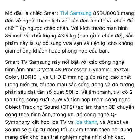
Mở đầu là chiếc Smart
Tivi Samsung
85DU8000 mang
đến vẻ ngoài thanh lịch với sắc đen tinh tế và chân đế
chữ T úp ngược chắc chắn. Với kích thước màn hình
85 inch và khối lượng 43.5 kg (bao gồm chân đế), sản
phẩm này là sự bổ sung vừa vặn và tiện lợi cho không
gian phòng khách hoặc phòng họp của bạn.
Smart TV Samsung này nổi bật với các công nghệ
hình ảnh như Crystal 4K Processor, Dynamic Crystal
Color, HDR10+, và UHD Dimming giúp nâng cao chất
lượng hiển thị, tái tạo màu sắc sống động và độ tương
phản sâu đạt tần số quét 50Hz. Về âm thanh, tivi có 2
loa tổng công suất 20W và tích hợp thêm công nghệ
Object Tracking Sound (OTS) tạo âm thanh 3D chuyển
động theo hình ảnh, trong khi đó công nghệ Q-
Symphony kết hợp loa TV và
loa thanh
, và Adaptive
Sound sẽ giúp tự động tối ưu âm thanh theo nội dung
mang đến cho bạn trải nghiệm nghe nhìn đỉnh cao.