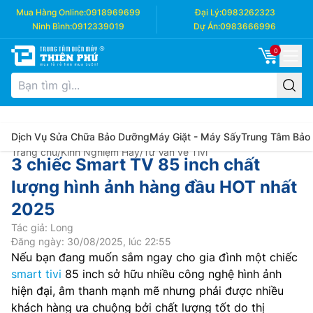
Mua Hàng Online:
0918969699
Đại Lý:
0983262323
Ninh Bình:
0912339019
Dự Án:
0983666996
0
Dịch Vụ Sửa Chữa Bảo Dưỡng
Máy Giặt - Máy Sấy
Trung Tâm Bảo
Trang chủ
/
Kinh Nghiệm Hay
/
Tư Vấn về Tivi
3 chiếc Smart TV 85 inch chất
lượng hình ảnh hàng đầu HOT nhất
2025
Tác giả: Long
Đăng ngày: 30/08/2025, lúc 22:55
Nếu bạn đang muốn sắm ngay cho gia đình một chiếc
smart tivi
85 inch sở hữu nhiều công nghệ hình ảnh
hiện đại, âm thanh mạnh mẽ nhưng phải được nhiều
khách hàng ưa chuộng bởi chất lượng tốt do thị