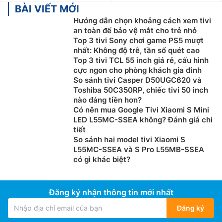
BÀI VIẾT MỚI
Hướng dẫn chọn khoảng cách xem tivi
an toàn để bảo vệ mắt cho trẻ nhỏ
Top 3 tivi Sony chơi game PS5 mượt
nhất: Không độ trễ, tần số quét cao
Top 3 tivi TCL 55 inch giá rẻ, cấu hình
cực ngon cho phòng khách gia đình
So sánh tivi Casper D50UGC620 và
Toshiba 50C350RP, chiếc tivi 50 inch
nào đáng tiền hơn?
Có nên mua Google Tivi Xiaomi S Mini
LED L55MC-SSEA không? Đánh giá chi
tiết
So sánh hai model tivi Xiaomi S
L55MC-SSEA và S Pro L55MB-SSEA
có gì khác biệt?
Đăng ký nhận thông tin mới nhất
Đăng ký