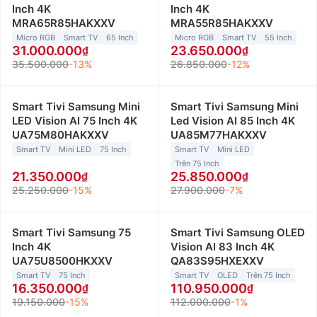
Inch 4K
Inch 4K
MRA65R85HAKXXV
MRA55R85HAKXXV
Micro RGB
Smart TV
65 Inch
Micro RGB
Smart TV
55 Inch
31.000.000
23.650.000
35.500.000
-13%
26.850.000
-12%
Smart Tivi Samsung Mini
Smart Tivi Samsung Mini
LED Vision AI 75 Inch 4K
Led Vision AI 85 Inch 4K
UA75M80HAKXXV
UA85M77HAKXXV
Smart TV
Mini LED
75 Inch
Smart TV
Mini LED
Trên 75 Inch
21.350.000
25.850.000
25.250.000
-15%
27.900.000
-7%
Smart Tivi Samsung 75
Smart Tivi Samsung OLED
Inch 4K
Vision AI 83 Inch 4K
UA75U8500HKXXV
QA83S95HXEXXV
Smart TV
75 Inch
Smart TV
OLED
Trên 75 Inch
16.350.000
110.950.000
19.150.000
-15%
112.000.000
-1%