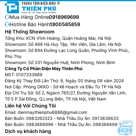
Mua Hàng Online:
0918969699
Hotline Bảo Hành:
1800585859
Hệ Thống Showroom
Tổng Kho: KCN Vĩnh Hoàng, Quận Hoàng Mai, Hà Nội
Showroom: Số 488 Hà Huy Tập, Yên Viên, Gia Lâm, Hà Nội
Showroom: Số 89A Đường Lạc Long Quân, Phường Vĩnh Phúc,
Phú Thọ
Showroom: Số 331 Nguyễn Huệ, Ninh Phong, Ninh Bình
Công Ty Cổ Phần Điện Máy Thiên Phú
MST: 0107333989
Đăng Ký Thay Đổi Lần Thứ: 8, Ngày 05 tháng 09 năm 2024
Nơi Cấp: Phòng DKKD - Sở Kế Hoạch và Đầu Tư TP Hà Nội
Địa Chỉ Trụ Sở: Số 2, Ngách 765/27, Đường Nguyễn Văn Linh,
Tổ 5 P.Sài Đồng, Q.Long Biên, TP.Hà Nội, Việt Nam
Liên hệ Với Chúng Tôi
Email:
dienmaythienphu6886@gmail.com
Bán Buôn:
0983262323
- Nhà Thầu Dự Án:
0913836633
Bán Buôn:
0983666996
- Nhà Thầu Dự Án:
0983666996
Dịch vụ khách hàng