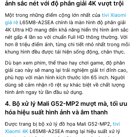
ảnh sắc nét với độ phân giải 4K vượt trội
Một trong những điểm cộng lớn nhất của
tivi Xiaomi
giá rẻ
L65M8-A2SEA chính là màn hình độ phân giải
4K Ultra HD mang đến khả năng hiển thị hình ảnh sắc
nét gấp 4 lần so với chuẩn Full HD thông thường. Với
hơn 8 triệu điểm ảnh, từng chi tiết nhỏ nhất trong mỗi
khung hình đều được tái hiện sống động, chân thực.
Dù bạn xem phim, thể thao hay chơi game, độ phân
giải cao này sẽ mang lại trải nghiệm giải trí đỉnh cao,
phù hợp với màn hình kích thước lớn 65 inch. Người
dùng sẽ cảm nhận rõ rệt sự khác biệt về chất lượng
hình ảnh ngay từ lần đầu sử dụng.
4. Bộ xử lý Mali G52-MP2 mượt mà, tối ưu
hóa hiệu suất hình ảnh và âm thanh
Được trang bị bộ xử lý đồ họa Mali G52-MP2,
tivi
Xiaomi 4K
L65M8-A2SEA mang lại hiệu suất xử lý