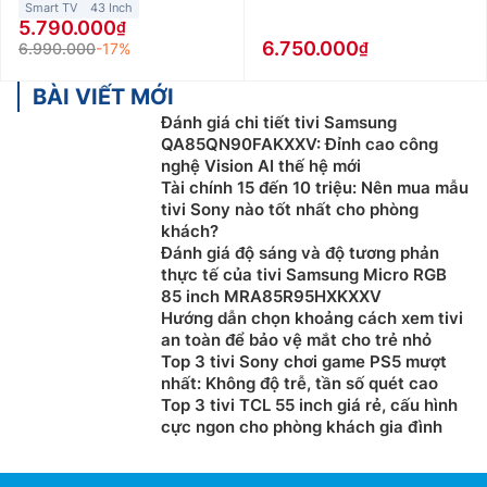
Smart TV
43 Inch
5.790.000
6.750.000
6.990.000
-17%
BÀI VIẾT MỚI
Đánh giá chi tiết tivi Samsung
QA85QN90FAKXXV: Đỉnh cao công
nghệ Vision AI thế hệ mới
Tài chính 15 đến 10 triệu: Nên mua mẫu
tivi Sony nào tốt nhất cho phòng
khách?
Đánh giá độ sáng và độ tương phản
thực tế của tivi Samsung Micro RGB
85 inch MRA85R95HXKXXV
Hướng dẫn chọn khoảng cách xem tivi
an toàn để bảo vệ mắt cho trẻ nhỏ
Top 3 tivi Sony chơi game PS5 mượt
nhất: Không độ trễ, tần số quét cao
Top 3 tivi TCL 55 inch giá rẻ, cấu hình
cực ngon cho phòng khách gia đình