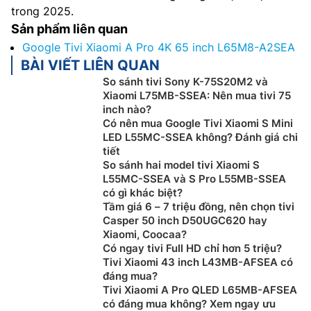
trong 2025.
Sản phẩm liên quan
Google Tivi Xiaomi A Pro 4K 65 inch L65M8-A2SEA
BÀI VIẾT LIÊN QUAN
So sánh tivi Sony K-75S20M2 và
Xiaomi L75MB-SSEA: Nên mua tivi 75
inch nào?
Có nên mua Google Tivi Xiaomi S Mini
LED L55MC-SSEA không? Đánh giá chi
tiết
So sánh hai model tivi Xiaomi S
L55MC-SSEA và S Pro L55MB-SSEA
có gì khác biệt?
Tầm giá 6 – 7 triệu đồng, nên chọn tivi
Casper 50 inch D50UGC620 hay
Xiaomi, Coocaa?
Có ngay tivi Full HD chỉ hơn 5 triệu?
Tivi Xiaomi 43 inch L43MB-AFSEA có
đáng mua?
Tivi Xiaomi A Pro QLED L65MB-AFSEA
có đáng mua không? Xem ngay ưu