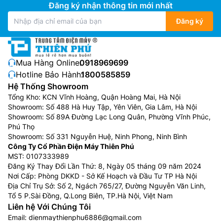
Đăng ký nhận thông tin mới nhất
Đăng ký
Mua Hàng Online:
0918969699
Hotline Bảo Hành:
1800585859
Hệ Thống Showroom
Tổng Kho: KCN Vĩnh Hoàng, Quận Hoàng Mai, Hà Nội
Showroom: Số 488 Hà Huy Tập, Yên Viên, Gia Lâm, Hà Nội
Showroom: Số 89A Đường Lạc Long Quân, Phường Vĩnh Phúc,
Phú Thọ
Showroom: Số 331 Nguyễn Huệ, Ninh Phong, Ninh Bình
Công Ty Cổ Phần Điện Máy Thiên Phú
MST: 0107333989
Đăng Ký Thay Đổi Lần Thứ: 8, Ngày 05 tháng 09 năm 2024
Nơi Cấp: Phòng DKKD - Sở Kế Hoạch và Đầu Tư TP Hà Nội
Địa Chỉ Trụ Sở: Số 2, Ngách 765/27, Đường Nguyễn Văn Linh,
Tổ 5 P.Sài Đồng, Q.Long Biên, TP.Hà Nội, Việt Nam
Liên hệ Với Chúng Tôi
Email:
dienmaythienphu6886@gmail.com