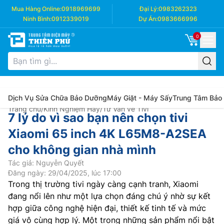
Mua Hàng Online:
0918969699
Đại Lý:
0983262323
Ninh Bình:
0912339019
Dự Án:
0983666996
0
Dịch Vụ Sửa Chữa Bảo Dưỡng
Máy Giặt - Máy Sấy
Trung Tâm Bảo
Trang chủ
/
Kinh Nghiệm Hay
/
Tư Vấn về Tivi
7 lý do vì sao bạn nên chọn tivi
Xiaomi 65 inch 4K L65M8-A2SEA
cho không gian nhà mình
Tác giả: Nguyễn Quyết
Đăng ngày: 29/04/2025, lúc 17:00
Trong thị trường tivi ngày càng cạnh tranh, Xiaomi
đang nổi lên như một lựa chọn đáng chú ý nhờ sự kết
hợp giữa công nghệ hiện đại, thiết kế tinh tế và mức
giá vô cùng hợp lý. Một trong những sản phẩm nổi bật