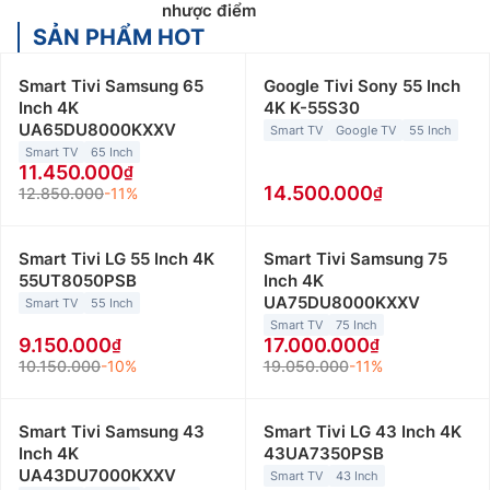
nhược điểm
SẢN PHẨM HOT
Smart Tivi Samsung 65
Google Tivi Sony 55 Inch
Inch 4K
4K K-55S30
UA65DU8000KXXV
Smart TV
Google TV
55 Inch
Smart TV
65 Inch
11.450.000
14.500.000
12.850.000
-11%
Smart Tivi LG 55 Inch 4K
Smart Tivi Samsung 75
55UT8050PSB
Inch 4K
UA75DU8000KXXV
Smart TV
55 Inch
Smart TV
75 Inch
9.150.000
17.000.000
10.150.000
-10%
19.050.000
-11%
Smart Tivi Samsung 43
Smart Tivi LG 43 Inch 4K
Inch 4K
43UA7350PSB
UA43DU7000KXXV
Smart TV
43 Inch