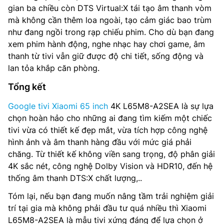
gian ba chiều còn DTS Virtual:X tái tạo âm thanh vòm
mà không cần thêm loa ngoài, tạo cảm giác bao trùm
như đang ngồi trong rạp chiếu phim. Cho dù bạn đang
xem phim hành động, nghe nhạc hay chơi game, âm
thanh từ tivi vẫn giữ được độ chi tiết, sống động và
lan tỏa khắp căn phòng.
Tổng kết
Google tivi Xiaomi 65 inch
4K L65M8-A2SEA là sự lựa
chọn hoàn hảo cho những ai đang tìm kiếm một chiếc
tivi vừa có thiết kế đẹp mắt, vừa tích hợp công nghệ
hình ảnh và âm thanh hàng đầu với mức giá phải
chăng. Từ thiết kế không viền sang trọng, độ phân giải
4K sắc nét, công nghệ Dolby Vision và HDR10, đến hệ
thống âm thanh DTS:X chất lượng,..
Tóm lại, nếu bạn đang muốn nâng tầm trải nghiệm giải
trí tại gia mà không phải đầu tư quá nhiều thì Xiaomi
L65M8-A2SEA là mẫu tivi xứng đáng để lựa chọn ở