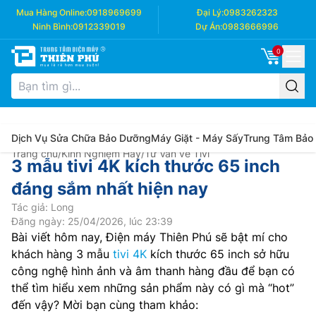
Mua Hàng Online:
0918969699
Đại Lý:
0983262323
Ninh Bình:
0912339019
Dự Án:
0983666996
0
Dịch Vụ Sửa Chữa Bảo Dưỡng
Máy Giặt - Máy Sấy
Trung Tâm Bảo
Trang chủ
/
Kinh Nghiệm Hay
/
Tư Vấn về Tivi
3 mẫu tivi 4K kích thước 65 inch
đáng sắm nhất hiện nay
Tác giả: Long
Đăng ngày: 25/04/2026, lúc 23:39
Bài viết hôm nay, Điện máy Thiên Phú sẽ bật mí cho
khách hàng 3 mẫu
tivi 4K
kích thước 65 inch sở hữu
công nghệ hình ảnh và âm thanh hàng đầu để bạn có
thể tìm hiểu xem những sản phẩm này có gì mà “hot”
đến vậy? Mời bạn cùng tham khảo: