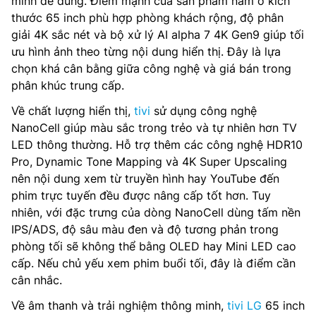
minh dễ dùng. Điểm mạnh của sản phẩm nằm ở kích
thước 65 inch phù hợp phòng khách rộng, độ phân
giải 4K sắc nét và bộ xử lý AI alpha 7 4K Gen9 giúp tối
ưu hình ảnh theo từng nội dung hiển thị. Đây là lựa
chọn khá cân bằng giữa công nghệ và giá bán trong
phân khúc trung cấp.
Về chất lượng hiển thị,
tivi
sử dụng công nghệ
NanoCell giúp màu sắc trong trẻo và tự nhiên hơn TV
LED thông thường. Hỗ trợ thêm các công nghệ HDR10
Pro, Dynamic Tone Mapping và 4K Super Upscaling
nên nội dung xem từ truyền hình hay YouTube đến
phim trực tuyến đều được nâng cấp tốt hơn. Tuy
nhiên, với đặc trưng của dòng NanoCell dùng tấm nền
IPS/ADS, độ sâu màu đen và độ tương phản trong
phòng tối sẽ không thể bằng OLED hay Mini LED cao
cấp. Nếu chủ yếu xem phim buổi tối, đây là điểm cần
cân nhắc.
Về âm thanh và trải nghiệm thông minh,
tivi LG
65 inch