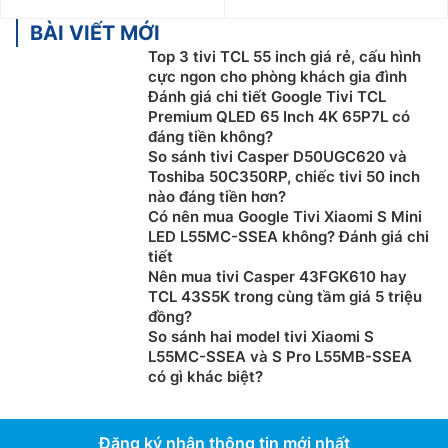
BÀI VIẾT MỚI
Top 3 tivi TCL 55 inch giá rẻ, cấu hình
cực ngon cho phòng khách gia đình
Đánh giá chi tiết Google Tivi TCL
Premium QLED 65 Inch 4K 65P7L có
đáng tiền không?
So sánh tivi Casper D50UGC620 và
Toshiba 50C350RP, chiếc tivi 50 inch
nào đáng tiền hơn?
Có nên mua Google Tivi Xiaomi S Mini
LED L55MC-SSEA không? Đánh giá chi
tiết
Nên mua tivi Casper 43FGK610 hay
TCL 43S5K trong cùng tầm giá 5 triệu
đồng?
So sánh hai model tivi Xiaomi S
L55MC-SSEA và S Pro L55MB-SSEA
có gì khác biệt?
Đăng ký nhận thông tin mới nhất