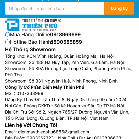
Đăng ký
Mua Hàng Online:
0918969699
Hotline Bảo Hành:
1800585859
Hệ Thống Showroom
Tổng Kho: KCN Vĩnh Hoàng, Quận Hoàng Mai, Hà Nội
Showroom: Số 488 Hà Huy Tập, Yên Viên, Gia Lâm, Hà Nội
Showroom: Số 89A Đường Lạc Long Quân, Phường Vĩnh Phúc,
Phú Thọ
Showroom: Số 331 Nguyễn Huệ, Ninh Phong, Ninh Bình
Công Ty Cổ Phần Điện Máy Thiên Phú
MST: 0107333989
Đăng Ký Thay Đổi Lần Thứ: 8, Ngày 05 tháng 09 năm 2024
Nơi Cấp: Phòng DKKD - Sở Kế Hoạch và Đầu Tư TP Hà Nội
Địa Chỉ Trụ Sở: Số 2, Ngách 765/27, Đường Nguyễn Văn Linh,
Tổ 5 P.Sài Đồng, Q.Long Biên, TP.Hà Nội, Việt Nam
Liên hệ Với Chúng Tôi
Email:
dienmaythienphu6886@gmail.com
Bán Buôn:
0983262323
- Nhà Thầu Dự Án:
0913836633