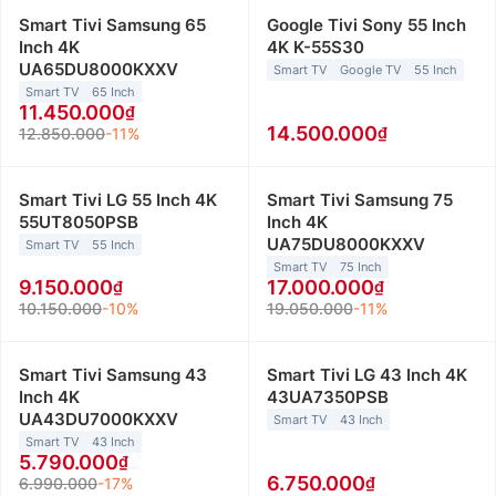
Smart Tivi Samsung 65
Google Tivi Sony 55 Inch
Inch 4K
4K K-55S30
UA65DU8000KXXV
Smart TV
Google TV
55 Inch
Smart TV
65 Inch
11.450.000
14.500.000
12.850.000
-11%
Smart Tivi LG 55 Inch 4K
Smart Tivi Samsung 75
55UT8050PSB
Inch 4K
UA75DU8000KXXV
Smart TV
55 Inch
Smart TV
75 Inch
9.150.000
17.000.000
10.150.000
-10%
19.050.000
-11%
Smart Tivi Samsung 43
Smart Tivi LG 43 Inch 4K
Inch 4K
43UA7350PSB
UA43DU7000KXXV
Smart TV
43 Inch
Smart TV
43 Inch
5.790.000
6.750.000
6.990.000
-17%