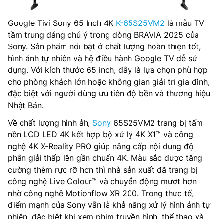
Google Tivi Sony 65 Inch 4K
K-65S25VM2
là mẫu TV
tầm trung đáng chú ý trong dòng BRAVIA 2025 của
Sony. Sản phẩm nổi bật ở chất lượng hoàn thiện tốt,
hình ảnh tự nhiên và hệ điều hành Google TV dễ sử
dụng. Với kích thước 65 inch, đây là lựa chọn phù hợp
cho phòng khách lớn hoặc không gian giải trí gia đình,
đặc biệt với người dùng ưu tiên độ bền và thương hiệu
Nhật Bản.
Về chất lượng hình ảh,
Sony
65S25VM2 trang bị tấm
nền LCD LED 4K kết hợp bộ xử lý 4K X1™ và công
nghệ 4K X-Reality PRO giúp nâng cấp nội dung độ
phân giải thấp lên gần chuẩn 4K. Màu sắc được tăng
cường thêm rực rỡ hơn thì nhà sản xuất đã trang bị
công nghệ Live Colour™ và chuyển động mượt hơn
nhờ công nghệ Motionflow XR 200. Trong thực tế,
điểm mạnh của Sony vẫn là khả năng xử lý hình ảnh tự
nhiên, đặc biệt khi xem phim truyền hình, thể thao và