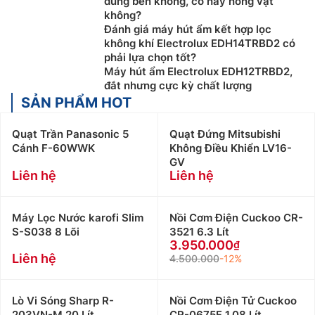
dùng bền không, có hay hỏng vặt
không?
Đánh giá máy hút ẩm kết hợp lọc
không khí Electrolux EDH14TRBD2 có
phải lựa chọn tốt?
Máy hút ẩm Electrolux EDH12TRBD2,
đắt nhưng cực kỳ chất lượng
SẢN PHẨM HOT
Quạt Trần Panasonic 5
Quạt Đứng Mitsubishi
Cánh F-60WWK
Không Điều Khiển LV16-
GV
Liên hệ
Liên hệ
Máy Lọc Nước karofi Slim
Nồi Cơm Điện Cuckoo CR-
S-S038 8 Lõi
3521 6.3 Lít
3.950.000
Liên hệ
4.500.000
-12%
Lò Vi Sóng Sharp R-
Nồi Cơm Điện Tử Cuckoo
203VN-M 20 Lít
CR-0675F 1.08 Lít