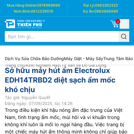
Mua Hàng Online:
0918969699
Đại Lý:
0983262323
Ninh Bình:
0912339019
Dự Án:
0983666996
0
Dịch Vụ Sửa Chữa Bảo Dưỡng
Máy Giặt - Máy Sấy
Trung Tâm Bảo
Trang chủ
/
Kinh Nghiệm Hay
/
Tư Vấn về Đồ Gia Dụng
Sở hữu máy hút ẩm Electrolux
EDH14TRBD2 diệt sạch ẩm mốc
khó chịu
Tác giả: Nguyễn Quyết
Đăng ngày: 07/09/2025, lúc 14:26
Trong điều kiện khí hậu nóng ẩm đặc trưng của Việt
Nam, tình trạng ẩm mốc, mùi hôi và vi khuẩn trong
không khí luôn là mối lo ngại hàng đầu. Việc trang bị
một chiếc máy hút ẩm thông minh không chỉ giúp bảo