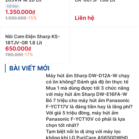
Để Bàn
1.350.000
Liên hệ
1.590.000
-15%
Nồi Cơm Điện Sharp KS-
18TJV-GR 1.8 Lít
650.000
780.000
-17%
BÀI VIẾT MỚI
Máy hút ẩm Sharp DW-D12A-W chạy
có ồn không? Đánh giá độ ồn thực tế
Mua 1 mà dùng được tới 3 chức năng
với máy hút ẩm Sharp DW-E16FA-W
Bỏ 7 triệu cho máy hút ẩm Panasonic
F-YCT17V là đáng tiền hay là lãng phí?
Với giá 5 triệu đồng, máy hút ẩm
Panasonic F-YCT10V có phải là lựa
chọn tốt nhất?
Tạm biệt nỗi lo dị ứng với máy lọc
không khí LG PuriCare AS65GDWH0