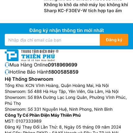
Không lo khô da nhờ máy lọc không khí
Sharp KC-F30EV-W tích hợp tạo ẩm
Đăng ký nhận thông tin mới nhất
Đăng ký
Mua Hàng Online:
0918969699
Hotline Bảo Hành:
1800585859
Hệ Thống Showroom
Tổng Kho: KCN Vĩnh Hoàng, Quận Hoàng Mai, Hà Nội
Showroom: Số 488 Hà Huy Tập, Yên Viên, Gia Lâm, Hà Nội
Showroom: Số 89A Đường Lạc Long Quân, Phường Vĩnh Phúc,
Phú Thọ
Showroom: Số 331 Nguyễn Huệ, Ninh Phong, Ninh Bình
Công Ty Cổ Phần Điện Máy Thiên Phú
MST: 0107333989
Đăng Ký Thay Đổi Lần Thứ: 8, Ngày 05 tháng 09 năm 2024
Nơi Cấp: Phòng DKKD - Sở Kế Hoạch và Đầu Tư TP Hà Nội