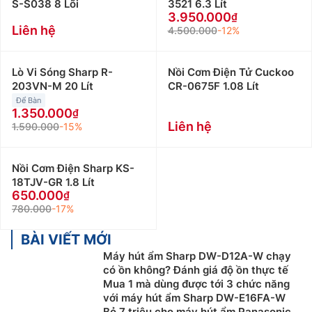
S-S038 8 Lõi
3521 6.3 Lít
3.950.000
Liên hệ
4.500.000
-12%
Lò Vi Sóng Sharp R-
Nồi Cơm Điện Tử Cuckoo
203VN-M 20 Lít
CR-0675F 1.08 Lít
Để Bàn
1.350.000
Liên hệ
1.590.000
-15%
Nồi Cơm Điện Sharp KS-
18TJV-GR 1.8 Lít
650.000
780.000
-17%
BÀI VIẾT MỚI
Máy hút ẩm Sharp DW-D12A-W chạy
có ồn không? Đánh giá độ ồn thực tế
Mua 1 mà dùng được tới 3 chức năng
với máy hút ẩm Sharp DW-E16FA-W
Bỏ 7 triệu cho máy hút ẩm Panasonic