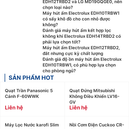
EDH12TRBD2 và LG MD19GQGE0, nên
chọn loại nào?
Máy hút ẩm Electrolux EDH10TRBW1
có sấy khô đồ cho con nhỏ được
không?
Đánh giá máy hút ẩm kết hợp lọc
không khí Electrolux EDH14TRBD2 có
phải lựa chọn tốt?
Máy hút ẩm Electrolux EDH12TRBD2,
đắt nhưng cực kỳ chất lượng
Đánh giá độ ồn máy hút ẩm Electrolux
EDH10TRBW1, có phù hợp lựa chọn
cho phòng ngủ?
SẢN PHẨM HOT
Quạt Trần Panasonic 5
Quạt Đứng Mitsubishi
Cánh F-60WWK
Không Điều Khiển LV16-
GV
Liên hệ
Liên hệ
Máy Lọc Nước karofi Slim
Nồi Cơm Điện Cuckoo CR-