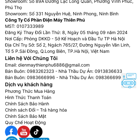
Showroom: Số 89A Đường Lạc Long Quân, Phường Vĩnh Phúc,
Phú Thọ
Showroom: Số 331 Nguyễn Huệ, Ninh Phong, Ninh Bình
Công Ty Cổ Phần Điện Máy Thiên Phú
MST: 0107333989
Đăng Ký Thay Đổi Lần Thứ: 8, Ngày 05 tháng 09 năm 2024
Nơi Cấp: Phòng DKKD - Sở Kế Hoạch và Đầu Tư TP Hà Nội
Địa Chỉ Trụ Sở: Số 2, Ngách 765/27, Đường Nguyễn Văn Linh,
Tổ 5 P.Sài Đồng, Q.Long Biên, TP.Hà Nội, Việt Nam
Liên hệ Với Chúng Tôi
Email:
dienmaythienphu6886@gmail.com
Bán Buôn:
0983262323
- Nhà Thầu Dự Án:
0913836633
Bán Buôn:
0983666996
- Nhà Thầu Dự Án:
0983666996
Dịch vụ khách hàng
Phương Thức Mua Hàng
Hình Thức Thanh Toán
Chính Sách Bảo Hành
Chính sách Đổi – Trả hàng hóa
Chính Sách Bảo Mật
Quy Chế Hoạt Động