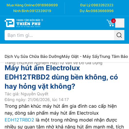
Mua Hàng Online:
0918969699
Đại Lý:
0983262323
Ninh Bình:
0912339019
Dự Án:
0983666996
0
Dịch Vụ Sửa Chữa Bảo Dưỡng
Máy Giặt - Máy Sấy
Trung Tâm Bảo
Trang chủ
/
Kinh Nghiệm Hay
/
Tư Vấn về Đồ Gia Dụng
Máy hút ẩm Electrolux
EDH12TRBD2 dùng bền không, có
hay hỏng vặt không?
Tác giả: Nguyễn Quyết
Đăng ngày: 21/06/2026, lúc 14:17
Trong phân khúc máy hút ẩm gia đình cao cấp hiện
nay, dòng sản phẩm máy hút ẩm Electrolux
EDH12TRBD2
là một trong những model nhận được
nhiều sự quan tâm nhờ khả năng hút ẩm mạnh mẽ, tích