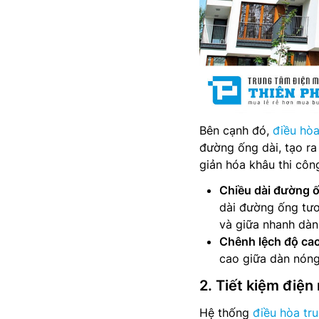
Bên cạnh đó,
điều hòa
đường ống dài, tạo ra 
giản hóa khâu thi côn
Chiều dài đường ố
dài đường ống tươ
và giữa nhanh dàn 
Chênh lệch độ cao
cao giữa dàn nóng
2. Tiết kiệm điệ
Hệ thống
điều hòa t