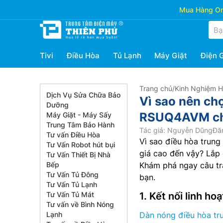
Mua Hàng Onl
Tivi
Điều Hòa
Tủ Lạnh
Máy Giặt
Điện 
Trang chủ
/
Kinh Nghiệm 
Dịch Vụ Sửa Chữa Bảo
Vì sao nên chọ
Dưỡng
RSUQ4AVM cho
Máy Giặt - Máy Sấy
Trung Tâm Bảo Hành
Tác giả: Nguyễn Dũng
Đă
Tư vấn Điều Hòa
Vì sao điều hòa trung
Tư Vấn Robot hút bụi
giá cao đến vậy? Lắp đ
Tư Vấn Thiết Bị Nhà
Bếp
Khám phá ngay câu trả
Tư Vấn Tủ Đông
bạn.
Tư Vấn Tủ Lạnh
Tư Vấn Tủ Mát
1. Kết nối linh ho
Tư vấn về Bình Nóng
Lạnh
Dàn nóng điều hòa t