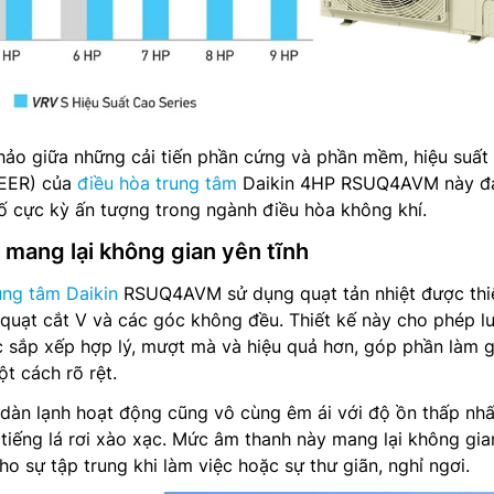
hảo giữa những cải tiến phần cứng và phần mềm, hiệu suất
 EER) của
điều hòa trung tâm
Daikin 4HP RSUQ4AVM này đ
ố cực kỳ ấn tượng trong ngành điều hòa không khí.
 mang lại không gian yên tĩnh
ung tâm Daikin
RSUQ4AVM sử dụng quạt tản nhiệt được thi
 quạt cắt V và các góc không đều. Thiết kế này cho phép l
c sắp xếp hợp lý, mượt mà và hiệu quả hơn, góp phần làm 
t cách rõ rệt.
 dàn lạnh hoạt động cũng vô cùng êm ái với độ ồn thấp nhấ
 tiếng lá rơi xào xạc. Mức âm thanh này mang lại không gia
cho sự tập trung khi làm việc hoặc sự thư giãn, nghỉ ngơi.