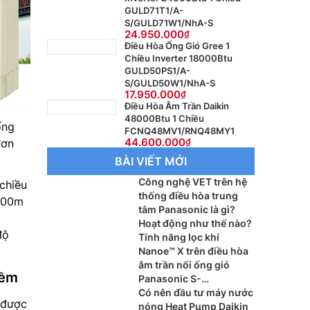
GULD71T1/A-
S/GULD71W1/NhA-S
24.950.000
Điều Hòa Ống Gió Gree 1
Chiều Inverter 18000Btu
GULD50PS1/A-
S/GULD50W1/NhA-S
17.950.000
Điều Hòa Âm Trần Daikin
48000Btu 1 Chiều
ống
FCNQ48MV1/RNQ48MY1
44.600.000
đơn
BÀI VIẾT MỚI
Công nghệ VET trên hệ
chiều
thống điều hòa trung
 300m
tâm Panasonic là gì?
Hoạt động như thế nào?
độ
Tính năng lọc khí
Nanoe™ X trên điều hòa
âm trần nối ống gió
mềm
Panasonic S-
3448PF3H/U-48PR1H5
Có nên đầu tư máy nước
 được
hoạt động ra sao?
nóng Heat Pump Daikin