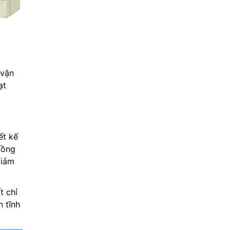
 vận
ạt
ết kế
uồng
giảm
t chỉ
n tĩnh