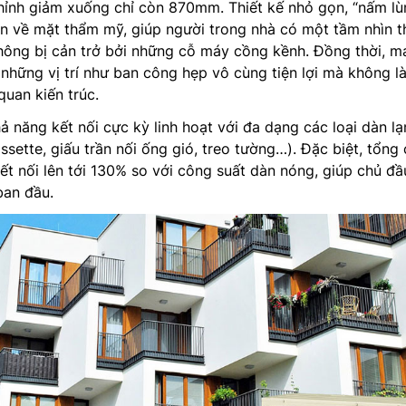
hỉnh giảm xuống chỉ còn 870mm. Thiết kế nhỏ gọn, “nấm lù
lớn về mặt thẩm mỹ, giúp người trong nhà có một tầm nhìn 
hông bị cản trở bởi những cỗ máy cồng kềnh. Đồng thời, m
 những vị trí như ban công hẹp vô cùng tiện lợi mà không l
uan kiến trúc.
 năng kết nối cực kỳ linh hoạt với đa dạng các loại dàn lạ
ssette, giấu trần nối ống gió, treo tường…). Đặc biệt, tổng
kết nối lên tới 130% so với công suất dàn nóng, giúp chủ đầ
 ban đầu.