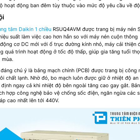
 độ hoạt động ban đêm tùy thuộc vào mức độ yêu cầu về độ
ội
ung tâm Daikin 1 chiều
RSUQ4AVM được trang bị máy nén 
hiệu suất làm việc cao hơn hẳn so với máy nén cuộn thông
động cơ DC mới với ổ trục đường kính nhỏ, máy cải thiện 
g quá trình hoạt động ở tốc độ thấp, giúp gia tăng tuổi th
o mùa.
đáng chú ý là bảng mạch chính (PCB) được trang bị công 
i chất lạnh. Nhờ đó, bo mạch luôn được giữ ở nhiệt độ an 
định ngay cả khi nhiệt độ bên ngoài tăng cao gay gắt. Bản
ch hợp công nghệ bảo vệ chống sốc điện, ngăn ngừa các 
p cao nhất lên tới 440V.