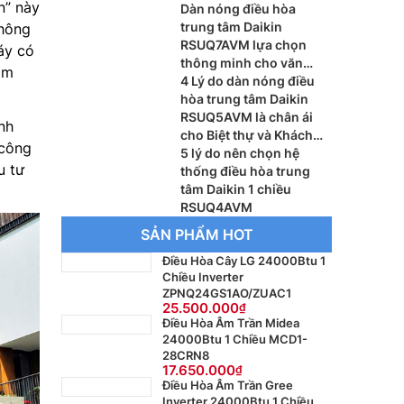
n” này
Dàn nóng điều hòa
trung tâm Daikin
thông
RSUQ7AVM lựa chọn
áy có
thông minh cho văn
àm
phòng vừa và nhỏ
4 Lý do dàn nóng điều
hòa trung tâm Daikin
RSUQ5AVM là chân ái
nh
cho Biệt thự và Khách
 công
sạn
5 lý do nên chọn hệ
u tư
thống điều hòa trung
tâm Daikin 1 chiều
RSUQ4AVM
SẢN PHẨM HOT
Điều Hòa Cây LG 24000Btu 1
Chiều Inverter
ZPNQ24GS1AO/ZUAC1
25.500.000
Điều Hòa Âm Trần Midea
24000Btu 1 Chiều MCD1-
28CRN8
17.650.000
Điều Hòa Âm Trần Gree
Inverter 24000Btu 1 Chiều