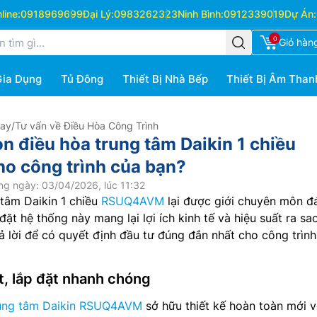
ine:
0918969699
Đại Lý:
0983262323
Ninh Bình:
0912339019
Dự Án:
0
Giỏ hàn
Gia Dụng
Tủ Đông
Thiết Bị Nhà Bếp
Thiết Bị Âm Than
Hay
/
Tư vấn về Điều Hòa Công Trình
n điều hòa trung tâm Daikin 1 chiều
 công trình của bạn?
ng ngày: 03/04/2026, lúc 11:32
 tâm Daikin 1 chiều
RSUQ4AVM
lại được giới chuyên môn đ
ặt hệ thống này mang lại lợi ích kinh tế và hiệu suất ra sa
 lời để có quyết định đầu tư đúng đắn nhất cho công trình
ạt, lắp đặt nhanh chóng
rung tâm Daikin RSUQ4AVM
sở hữu thiết kế hoàn toàn mới v