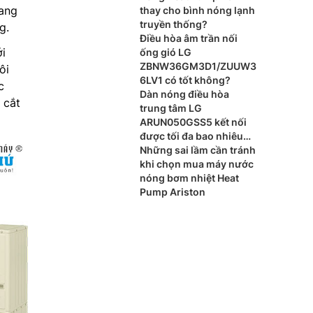
mang
thay cho bình nóng lạnh
truyền thống?
g.
Điều hòa âm trần nối
i
ống gió LG
ZBNW36GM3D1/ZUUW3
ôi
6LV1 có tốt không?
c
Dàn nóng điều hòa
 cắt
trung tâm LG
ARUN050GSS5 kết nối
được tối đa bao nhiêu
dàn lạnh?
Những sai lầm cần tránh
khi chọn mua máy nước
nóng bơm nhiệt Heat
Pump Ariston