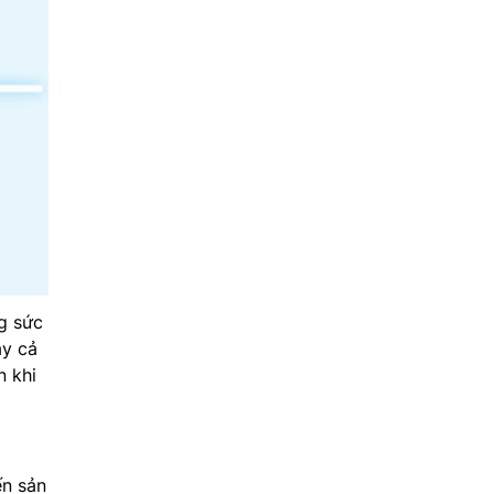
g sức
ay cả
n khi
ến sản