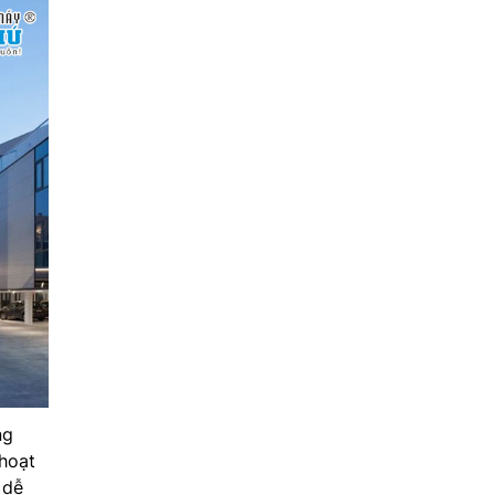
ng
hoạt
 dễ