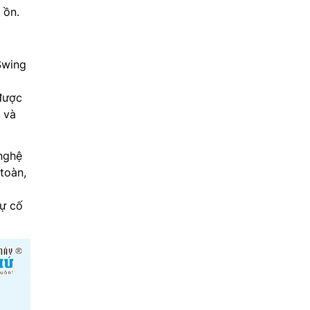
 ồn.
Swing
được
ọ và
nghệ
toàn,
sự cố