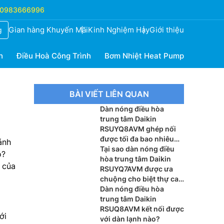
0983666996
Gian hàng Khuyến Mãi
Kinh Nghiệm Hay
Giới thiệu
g
h
Điều Hoà Công Trình
Bơm Nhiệt Heat Pump
BÀI VIẾT LIÊN QUAN
Dàn nóng điều hòa
trung tâm Daikin
RSUYQ8AVM ghép nối
được tối đa bao nhiêu
ánh
dàn lạnh?
Tại sao dàn nóng điều
o?
hòa trung tâm Daikin
 của
RSUYQ7AVM được ưa
chuộng cho biệt thự cao
cấp?
Dàn nóng điều hòa
trung tâm Daikin
RSUQ8AVM kết nối được
ới
với dàn lạnh nào?