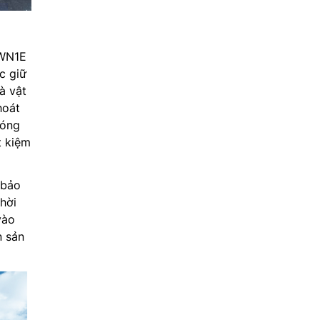
WN1E
c giữ
à vật
hoát
nóng
t kiệm
 bảo
hời
vào
n sản