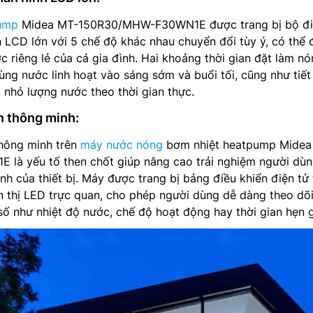
ump
Midea MT-150R30/MHW-F30WN1E được trang bị bộ đ
 LCD lớn với 5 chế độ khác nhau chuyển đổi tùy ý, có thể 
 riêng lẻ của cả gia đình. Hai khoảng thời gian đặt làm n
ùng nước linh hoạt vào sáng sớm và buổi tối, cũng như tiết
c nhỏ lượng nước theo thời gian thực.
n thông minh:
thông minh trên
máy nước nóng
bơm nhiệt heatpump Midea
à yếu tố then chốt giúp nâng cao trải nghiệm người dùn
ành của thiết bị. Máy được trang bị bảng điều khiển điện tử
n thị LED trực quan, cho phép người dùng dễ dàng theo dõ
số như nhiệt độ nước, chế độ hoạt động hay thời gian hẹn g