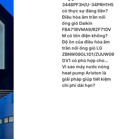
3448PF3H/U-34PRH1H5
có thực sự đáng tiền?
Điều hòa âm trần nối
ống gió Daikin
FBA71BVMA9/RZF71DV
M có tốn điện không?
Độ ồn của điều hòa âm
trần nối ống gió LG
ZBNW09GL1D1/ZUUW09
GV1 có phù hợp cho
phòng ngủ?
Vì sao máy nước nóng
heat pump Ariston là
giải pháp giúp tiết kiệm
chi phí dài hạn?