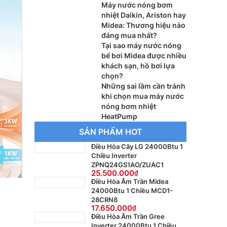
Máy nước nóng bơm
nhiệt Daikin, Ariston hay
Midea: Thương hiệu nào
đáng mua nhất?
Tại sao máy nước nóng
bể bơi Midea được nhiều
khách sạn, hồ bơi lựa
chọn?
Những sai lầm cần tránh
khi chọn mua máy nước
nóng bơm nhiệt
HeatPump
SẢN PHẨM HOT
Điều Hòa Cây LG 24000Btu 1
Chiều Inverter
ZPNQ24GS1AO/ZUAC1
25.500.000
Điều Hòa Âm Trần Midea
24000Btu 1 Chiều MCD1-
28CRN8
17.650.000
Điều Hòa Âm Trần Gree
Inverter 24000Btu 1 Chiều