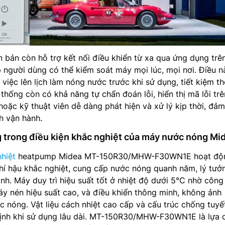
n bản còn hỗ trợ kết nối điều khiển từ xa qua ứng dụng trê
p người dùng có thể kiểm soát máy mọi lúc, mọi nơi. Điều n
 việc lên lịch làm nóng nước trước khi sử dụng, tiết kiệm th
 thống còn có khả năng tự chẩn đoán lỗi, hiển thị mã lỗi tr
hoặc kỹ thuật viên dễ dàng phát hiện và xử lý kịp thời, đả
h vận hành.
 trong điều kiện khắc nghiệt của máy nước nóng Mi
hiệt
heatpump Midea MT-150R30/MHW-F30WN1E hoạt độ
khí hậu khắc nghiệt, cung cấp nước nóng quanh năm, lý tưở
h. Máy duy trì hiệu suất tốt ở nhiệt độ dưới 5°C nhờ công
máy nén hiệu suất cao, và điều khiển thông minh, không ảnh
 nóng. Vật liệu cách nhiệt cao cấp và cấu trúc chống tuyết
định khi sử dụng lâu dài. MT-150R30/MHW-F30WN1E là lựa 