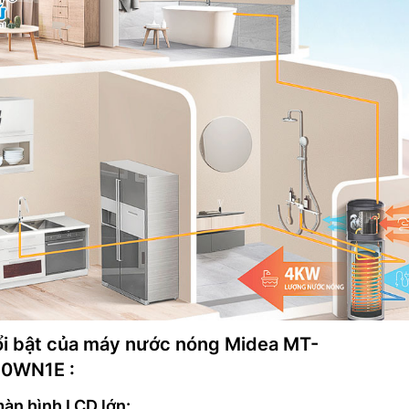
ổi bật của máy nước nóng Midea MT-
0WN1E :
màn hình LCD lớn: