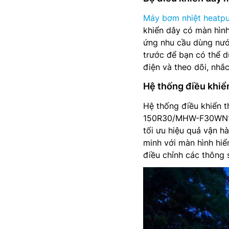
Máy bơm nhiệt heatp
khiển dây có màn hình
ứng nhu cầu dùng nước
trước để bạn có thể d
điện và theo dõi, nhắ
Hệ thống điều khiể
Hệ thống điều khiển 
150R30/MHW-F30WN1E l
tối ưu hiệu quả vận h
minh với màn hình hiể
điều chỉnh các thông 