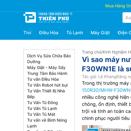
Mua Hàng Onl
Tivi
Điều Hòa
Tủ Lạnh
Máy Giặt
Điện 
Trang chủ
/
Kinh Nghiệm 
Dịch Vụ Sửa Chữa Bảo
Vì sao máy n
Dưỡng
F30WN1E là sự
Máy Giặt - Máy Sấy
Trung Tâm Bảo Hành
Tác giả: Lê Khang
Đăng ng
Tư vấn Điều Hòa
Trong thị trường má
Tư Vấn Robot hút bụi
150R30/MHW-F30WN
Tư Vấn Thiết Bị Nhà
Bếp
nhiều công nghệ hiện
Tư Vấn Tủ Đông
chóng, ổn định, thiết
Tư Vấn Tủ Lạnh
trội và tính an toàn 
Tư Vấn Tủ Mát
chinh phục người tiêu
Tư vấn về Bình Nóng
Lạnh