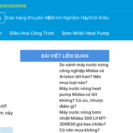
0983666996
Gian hàng Khuyến Mãi
Kinh Nghiệm Hay
Giới thiệu
g
h
Điều Hoà Công Trình
Bơm Nhiệt Heat Pump
BÀI VIẾT LIÊN QUAN
So sánh máy nước nóng
công nghiệp Midea và
Ariston tốt hơn? Nên
mua loại nào?
Máy nước nóng heat
pump Midea có tốt
không? Có ưu, nhược
ượt
điểm gì?
Máy nước nóng bơm
ẩm này
nhiệt Midea 300 Lít MT-
300R30 giá bao nhiêu?
Có nên mua không?