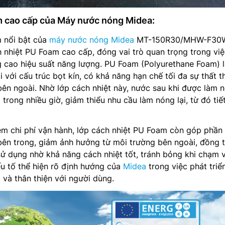
 cao cấp của Máy nước nóng Midea:
 nổi bật của
máy nước nóng Midea
MT-150R30/MHW-F30
h nhiệt PU Foam cao cấp, đóng vai trò quan trọng trong việ
g cao hiệu suất năng lượng. PU Foam (Polyurethane Foam) l
ại với cấu trúc bọt kín, có khả năng hạn chế tối đa sự thất t
 bên ngoài. Nhờ lớp cách nhiệt này, nước sau khi được làm 
ộ trong nhiều giờ, giảm thiểu nhu cầu làm nóng lại, từ đó tiế
iệm chi phí vận hành, lớp cách nhiệt PU Foam còn góp phần
 bên trong, giảm ảnh hưởng từ môi trường bên ngoài, đồng t
ử dụng nhờ khả năng cách nhiệt tốt, tránh bỏng khi chạm 
u tố thể hiện rõ định hướng của
Midea
trong việc phát triể
 và thân thiện với người dùng.