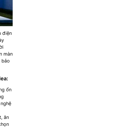
n điện
ày
ời
ên màn
m bảo
dea:
ng ổn
ng
 nghệ
, ăn
chọn