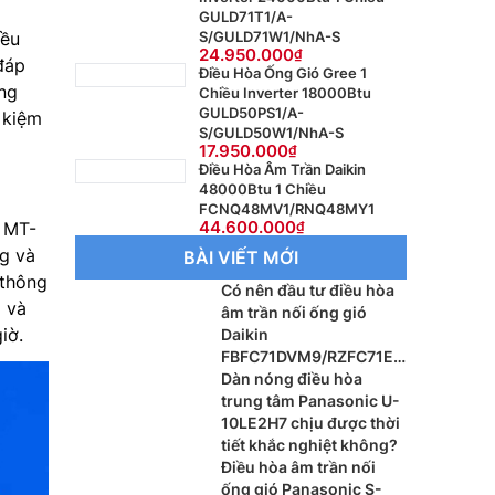
GULD71T1/A-
iều
S/GULD71W1/NhA-S
24.950.000
đáp
Điều Hòa Ống Gió Gree 1
óng
Chiều Inverter 18000Btu
GULD50PS1/A-
 kiệm
S/GULD50W1/NhA-S
17.950.000
Điều Hòa Âm Trần Daikin
48000Btu 1 Chiều
FCNQ48MV1/RNQ48MY1
44.600.000
 MT-
g và
BÀI VIẾT MỚI
 thông
Có nên đầu tư điều hòa
i và
âm trần nối ống gió
iờ.
Daikin
FBFC71DVM9/RZFC71EV
M cho xu hướng nội thất
Dàn nóng điều hòa
cao cấp?
trung tâm Panasonic U-
10LE2H7 chịu được thời
tiết khắc nghiệt không?
Điều hòa âm trần nối
ống gió Panasonic S-