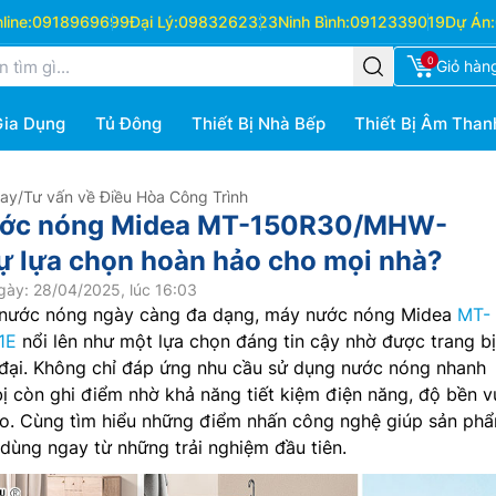
ine:
0918969699
Đại Lý:
0983262323
Ninh Bình:
0912339019
Dự Án:
0
Giỏ hàn
Gia Dụng
Tủ Đông
Thiết Bị Nhà Bếp
Thiết Bị Âm Than
Hay
/
Tư vấn về Điều Hòa Công Trình
ước nóng Midea MT-150R30/MHW-
 lựa chọn hoàn hảo cho mọi nhà?
ày: 28/04/2025, lúc 16:03
y nước nóng ngày càng đa dạng, máy nước nóng Midea
MT-
1E
nổi lên như một lựa chọn đáng tin cậy nhờ được trang bị
 đại. Không chỉ đáp ứng nhu cầu sử dụng nước nóng nhanh
 bị còn ghi điểm nhờ khả năng tiết kiệm điện năng, độ bền v
cao. Cùng tìm hiểu những điểm nhấn công nghệ giúp sản ph
 dùng ngay từ những trải nghiệm đầu tiên.