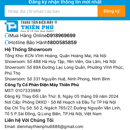
Đăng ký nhận thông tin mới nhất
Đăng ký
Mua Hàng Online:
0918969699
Hotline Bảo Hành:
1800585859
Hệ Thống Showroom
Tổng Kho: KCN Vĩnh Hoàng, Quận Hoàng Mai, Hà Nội
Showroom: Số 488 Hà Huy Tập, Yên Viên, Gia Lâm, Hà Nội
Showroom: Số 89A Đường Lạc Long Quân, Phường Vĩnh Phúc,
Phú Thọ
Showroom: Số 331 Nguyễn Huệ, Ninh Phong, Ninh Bình
Công Ty Cổ Phần Điện Máy Thiên Phú
MST: 0107333989
Đăng Ký Thay Đổi Lần Thứ: 8, Ngày 05 tháng 09 năm 2024
Nơi Cấp: Phòng DKKD - Sở Kế Hoạch và Đầu Tư TP Hà Nội
Địa Chỉ Trụ Sở: Số 2, Ngách 765/27, Đường Nguyễn Văn Linh,
Tổ 5 P.Sài Đồng, Q.Long Biên, TP.Hà Nội, Việt Nam
Liên hệ Với Chúng Tôi
Email:
dienmaythienphu6886@gmail.com