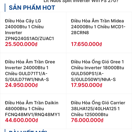
Lít Nuos Split Inverter Wifi FS 270?
SẢN PHẨM HOT
Điều Hòa Cây LG
Điều Hòa Âm Trần Midea
24000Btu 1 Chiều
24000Btu 1 Chiều MCD1-
Inverter
28CRN8
ZPNQ24GS1AO/ZUAC1
25.500.000
17.650.000
Điều Hòa Âm Trần Gree
Điều Hòa Ống Gió Gree 1
Inverter 24000Btu 1
Chiều Inverter 18000Btu
Chiều GULD71T1/A-
GULD50PS1/A-
S/GULD71W1/NhA-S
S/GULD50W1/NhA-S
24.950.000
17.950.000
Điều Hòa Âm Trần Daikin
Điều Hòa Ống Gió Carrier
48000Btu 1 Chiều
38LHA125/40LHA125 1
FCNQ48MV1/RNQ48MY1
Chiều 125000Btu
44.600.000
76.000.000