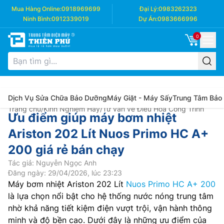
Mua Hàng Online:
0918969699
Đại Lý:
0983262323
Ninh Bình:
0912339019
Dự Án:
0983666996
0
Dịch Vụ Sửa Chữa Bảo Dưỡng
Máy Giặt - Máy Sấy
Trung Tâm Bảo
Trang chủ
/
Kinh Nghiệm Hay
/
Tư vấn về Điều Hòa Công Trình
Ưu điểm giúp máy bơm nhiệt
Ariston 202 Lít Nuos Primo HC A+
200 giá rẻ bán chạy
Tác giả: Nguyễn Ngọc Anh
Đăng ngày: 29/04/2026, lúc 23:23
Máy bơm nhiệt Ariston 202 Lít
Nuos Primo HC A+ 200
là lựa chọn nổi bật cho hệ thống nước nóng trung tâm
nhờ khả năng tiết kiệm điện vượt trội, vận hành thông
minh và độ bền cao. Dưới đây là những ưu điểm của