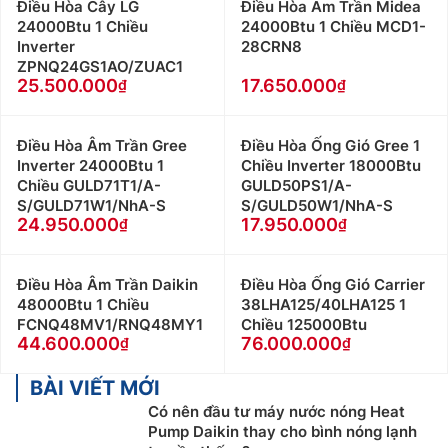
Điều Hòa Cây LG
Điều Hòa Âm Trần Midea
24000Btu 1 Chiều
24000Btu 1 Chiều MCD1-
Inverter
28CRN8
ZPNQ24GS1AO/ZUAC1
25.500.000
17.650.000
Điều Hòa Âm Trần Gree
Điều Hòa Ống Gió Gree 1
Inverter 24000Btu 1
Chiều Inverter 18000Btu
Chiều GULD71T1/A-
GULD50PS1/A-
S/GULD71W1/NhA-S
S/GULD50W1/NhA-S
24.950.000
17.950.000
Điều Hòa Âm Trần Daikin
Điều Hòa Ống Gió Carrier
48000Btu 1 Chiều
38LHA125/40LHA125 1
FCNQ48MV1/RNQ48MY1
Chiều 125000Btu
44.600.000
76.000.000
BÀI VIẾT MỚI
Có nên đầu tư máy nước nóng Heat
Pump Daikin thay cho bình nóng lạnh