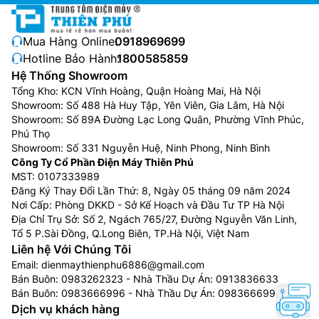
Mua Hàng Online:
0918969699
Hotline Bảo Hành:
1800585859
Hệ Thống Showroom
Tổng Kho: KCN Vĩnh Hoàng, Quận Hoàng Mai, Hà Nội
Showroom: Số 488 Hà Huy Tập, Yên Viên, Gia Lâm, Hà Nội
Showroom: Số 89A Đường Lạc Long Quân, Phường Vĩnh Phúc,
Phú Thọ
Showroom: Số 331 Nguyễn Huệ, Ninh Phong, Ninh Bình
Công Ty Cổ Phần Điện Máy Thiên Phú
MST: 0107333989
Đăng Ký Thay Đổi Lần Thứ: 8, Ngày 05 tháng 09 năm 2024
Nơi Cấp: Phòng DKKD - Sở Kế Hoạch và Đầu Tư TP Hà Nội
Địa Chỉ Trụ Sở: Số 2, Ngách 765/27, Đường Nguyễn Văn Linh,
Tổ 5 P.Sài Đồng, Q.Long Biên, TP.Hà Nội, Việt Nam
Liên hệ Với Chúng Tôi
Email:
dienmaythienphu6886@gmail.com
Bán Buôn:
0983262323
- Nhà Thầu Dự Án:
0913836633
Bán Buôn:
0983666996
- Nhà Thầu Dự Án:
0983666996
Dịch vụ khách hàng