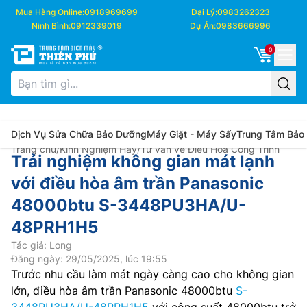
Mua Hàng Online:
0918969699
Đại Lý:
0983262323
Ninh Bình:
0912339019
Dự Án:
0983666996
0
Dịch Vụ Sửa Chữa Bảo Dưỡng
Máy Giặt - Máy Sấy
Trung Tâm Bảo
Trang chủ
/
Kinh Nghiệm Hay
/
Tư vấn về Điều Hòa Công Trình
Trải nghiệm không gian mát lạnh
với điều hòa âm trần Panasonic
48000btu S-3448PU3HA/U-
48PRH1H5
Tác giả: Long
Đăng ngày: 29/05/2025, lúc 19:55
Trước nhu cầu làm mát ngày càng cao cho không gian
lớn, điều hòa âm trần Panasonic 48000btu
S-