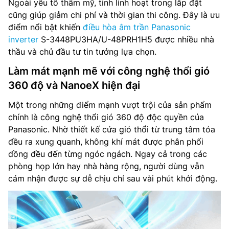
Ngoài yếu tố thẩm mỹ, tính linh hoạt trong lắp đặt
cũng giúp giảm chi phí và thời gian thi công. Đây là ưu
điểm nổi bật khiến
điều hòa âm trần Panasonic
inverter
S-3448PU3HA/U-48PRH1H5 được nhiều nhà
thầu và chủ đầu tư tin tưởng lựa chọn.
Làm mát mạnh mẽ với công nghệ thổi gió
360 độ và NanoeX hiện đại
Một trong những điểm mạnh vượt trội của sản phẩm
chính là công nghệ thổi gió 360 độ độc quyền của
Panasonic. Nhờ thiết kế cửa gió thổi từ trung tâm tỏa
đều ra xung quanh, không khí mát được phân phối
đồng đều đến từng ngóc ngách. Ngay cả trong các
phòng họp lớn hay nhà hàng rộng, người dùng vẫn
cảm nhận được sự dễ chịu chỉ sau vài phút khởi động.