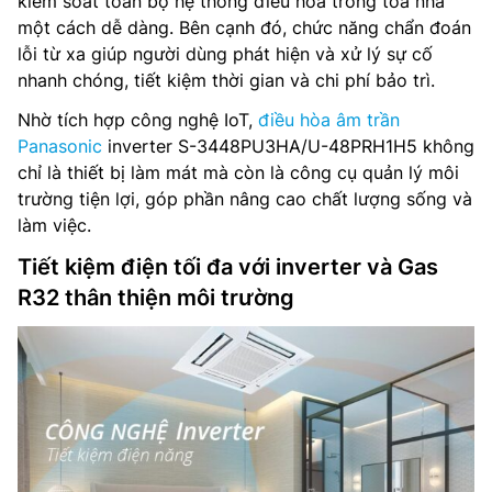
kiểm soát toàn bộ hệ thống điều hòa trong tòa nhà
một cách dễ dàng. Bên cạnh đó, chức năng chẩn đoán
lỗi từ xa giúp người dùng phát hiện và xử lý sự cố
nhanh chóng, tiết kiệm thời gian và chi phí bảo trì.
Nhờ tích hợp công nghệ IoT,
điều hòa âm trần
Panasonic
inverter S-3448PU3HA/U-48PRH1H5 không
chỉ là thiết bị làm mát mà còn là công cụ quản lý môi
trường tiện lợi, góp phần nâng cao chất lượng sống và
làm việc.
Tiết kiệm điện tối đa với inverter và Gas
R32 thân thiện môi trường