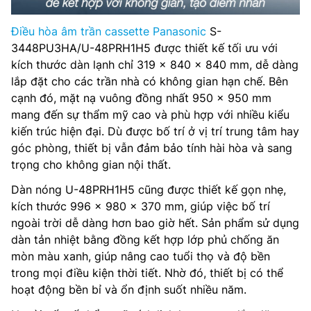
Điều hòa âm trần cassette Panasonic
S-
3448PU3HA/U-48PRH1H5 được thiết kế tối ưu với
kích thước dàn lạnh chỉ 319 x 840 x 840 mm, dễ dàng
lắp đặt cho các trần nhà có không gian hạn chế. Bên
cạnh đó, mặt nạ vuông đồng nhất 950 x 950 mm
mang đến sự thẩm mỹ cao và phù hợp với nhiều kiểu
kiến trúc hiện đại. Dù được bố trí ở vị trí trung tâm hay
góc phòng, thiết bị vẫn đảm bảo tính hài hòa và sang
trọng cho không gian nội thất.
Dàn nóng U-48PRH1H5 cũng được thiết kế gọn nhẹ,
kích thước 996 x 980 x 370 mm, giúp việc bố trí
ngoài trời dễ dàng hơn bao giờ hết. Sản phẩm sử dụng
dàn tản nhiệt bằng đồng kết hợp lớp phủ chống ăn
mòn màu xanh, giúp nâng cao tuổi thọ và độ bền
trong mọi điều kiện thời tiết. Nhờ đó, thiết bị có thể
hoạt động bền bỉ và ổn định suốt nhiều năm.