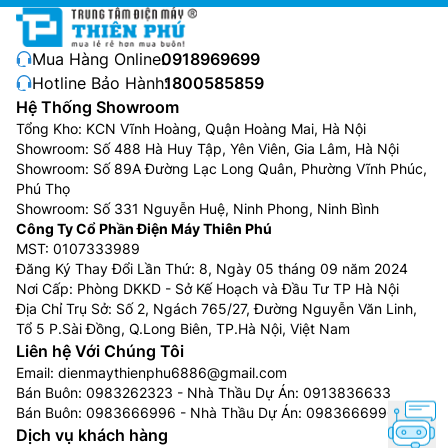
Mua Hàng Online:
0918969699
Hotline Bảo Hành:
1800585859
Hệ Thống Showroom
Tổng Kho: KCN Vĩnh Hoàng, Quận Hoàng Mai, Hà Nội
Showroom: Số 488 Hà Huy Tập, Yên Viên, Gia Lâm, Hà Nội
Showroom: Số 89A Đường Lạc Long Quân, Phường Vĩnh Phúc,
Phú Thọ
Showroom: Số 331 Nguyễn Huệ, Ninh Phong, Ninh Bình
Công Ty Cổ Phần Điện Máy Thiên Phú
MST: 0107333989
Đăng Ký Thay Đổi Lần Thứ: 8, Ngày 05 tháng 09 năm 2024
Nơi Cấp: Phòng DKKD - Sở Kế Hoạch và Đầu Tư TP Hà Nội
Địa Chỉ Trụ Sở: Số 2, Ngách 765/27, Đường Nguyễn Văn Linh,
Tổ 5 P.Sài Đồng, Q.Long Biên, TP.Hà Nội, Việt Nam
Liên hệ Với Chúng Tôi
Email:
dienmaythienphu6886@gmail.com
Bán Buôn:
0983262323
- Nhà Thầu Dự Án:
0913836633
Bán Buôn:
0983666996
- Nhà Thầu Dự Án:
0983666996
Dịch vụ khách hàng