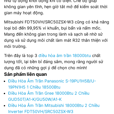
như tự động khởi động khi có điện. Chế độ giúp
không gian yên tĩnh, hẹn giờ tắt mở để kiểm soát thời
gian máy hoạt động.
Mitsubishi FDT50VH/SRC50ZSX-W3 cũng có khả năng
loại bỏ đến 99,95% vi khuẩn, bụi bẩn và nấm mốc.
Mang đến không gian trong lành và sạch sẽ nhờ sử
dụng và sử dụng môi chất làm mát R32 thân thiện với
môi trường.
Trên đây là top 3
điều hòa âm trần 18000btu
chất
lượng tốt, lại bền bỉ đáng sắm, mong rằng người sử
dụng đã có những gợi ý để chọn cho mình!
Sản phẩm liên quan
Điều Hòa Âm Trần Panasonic S-19PU1H5B/U-
19PN1H5 1 Chiều 18500Btu
Điều Hòa Âm Trần Gree 18000Btu 2 Chiều
GUD50T/A1-K/GU50W/A1-K
Điều Hòa Âm Trần Mitsubishi 18000Btu 2 Chiều
Inverter FDT50VH/SRC50ZSX-W3