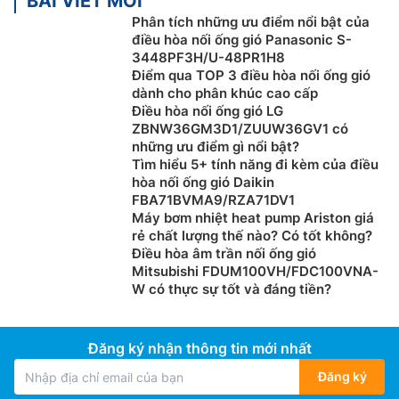
BÀI VIẾT MỚI
Phân tích những ưu điểm nổi bật của
điều hòa nối ống gió Panasonic S-
3448PF3H/U-48PR1H8
Điểm qua TOP 3 điều hòa nối ống gió
dành cho phân khúc cao cấp
Điều hòa nối ống gió LG
ZBNW36GM3D1/ZUUW36GV1 có
những ưu điểm gì nổi bật?
Tìm hiểu 5+ tính năng đi kèm của điều
hòa nối ống gió Daikin
FBA71BVMA9/RZA71DV1
Máy bơm nhiệt heat pump Ariston giá
rẻ chất lượng thế nào? Có tốt không?
Điều hòa âm trần nối ống gió
Mitsubishi FDUM100VH/FDC100VNA-
W có thực sự tốt và đáng tiền?
Đăng ký nhận thông tin mới nhất
Đăng ký