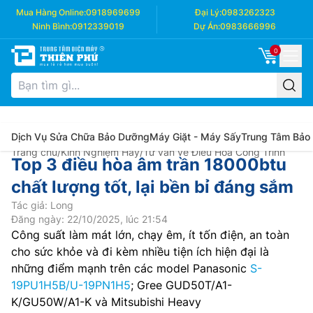
Mua Hàng Online:
0918969699
Đại Lý:
0983262323
Ninh Bình:
0912339019
Dự Án:
0983666996
0
Dịch Vụ Sửa Chữa Bảo Dưỡng
Máy Giặt - Máy Sấy
Trung Tâm Bảo
Trang chủ
/
Kinh Nghiệm Hay
/
Tư vấn về Điều Hòa Công Trình
Top 3 điều hòa âm trần 18000btu
chất lượng tốt, lại bền bỉ đáng sắm
Tác giả: Long
Đăng ngày: 22/10/2025, lúc 21:54
Công suất làm mát lớn, chạy êm, ít tốn điện, an toàn
cho sức khỏe và đi kèm nhiều tiện ích hiện đại là
những điểm mạnh trên các model Panasonic
S-
19PU1H5B/U-19PN1H5
; Gree GUD50T/A1-
K/GU50W/A1-K và Mitsubishi Heavy