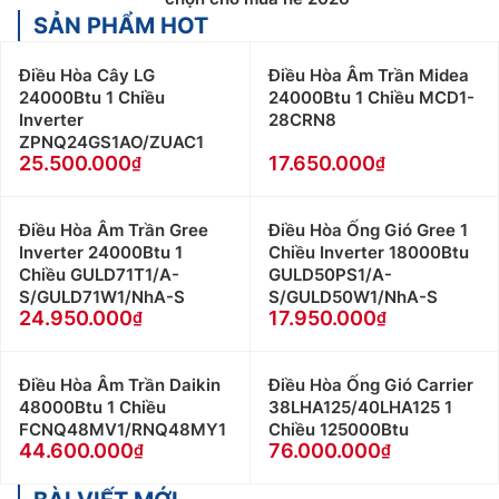
SẢN PHẨM HOT
Điều Hòa Cây LG
Điều Hòa Âm Trần Midea
24000Btu 1 Chiều
24000Btu 1 Chiều MCD1-
Inverter
28CRN8
ZPNQ24GS1AO/ZUAC1
25.500.000
17.650.000
Điều Hòa Âm Trần Gree
Điều Hòa Ống Gió Gree 1
Inverter 24000Btu 1
Chiều Inverter 18000Btu
Chiều GULD71T1/A-
GULD50PS1/A-
S/GULD71W1/NhA-S
S/GULD50W1/NhA-S
24.950.000
17.950.000
Điều Hòa Âm Trần Daikin
Điều Hòa Ống Gió Carrier
48000Btu 1 Chiều
38LHA125/40LHA125 1
FCNQ48MV1/RNQ48MY1
Chiều 125000Btu
44.600.000
76.000.000