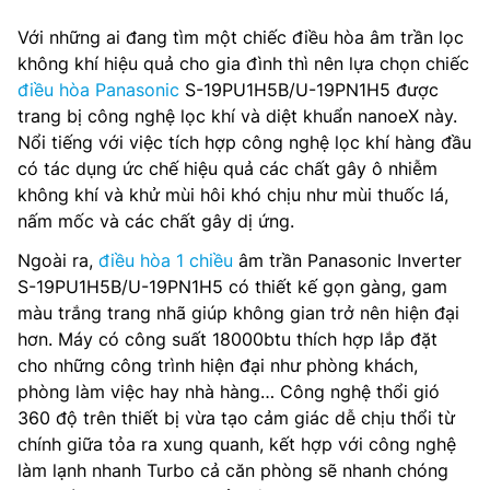
Với những ai đang tìm một chiếc điều hòa âm trần lọc
không khí hiệu quả cho gia đình thì nên lựa chọn chiếc
điều hòa Panasonic
S-19PU1H5B/U-19PN1H5 được
trang bị công nghệ lọc khí và diệt khuẩn nanoeX này.
Nổi tiếng với việc tích hợp công nghệ lọc khí hàng đầu
có tác dụng ức chế hiệu quả các chất gây ô nhiễm
không khí và khử mùi hôi khó chịu như mùi thuốc lá,
nấm mốc và các chất gây dị ứng.
Ngoài ra,
điều hòa 1 chiều
âm trần Panasonic Inverter
S-19PU1H5B/U-19PN1H5 có thiết kế gọn gàng, gam
màu trắng trang nhã giúp không gian trở nên hiện đại
hơn. Máy có công suất 18000btu thích hợp lắp đặt
cho những công trình hiện đại như phòng khách,
phòng làm việc hay nhà hàng… Công nghệ thổi gió
360 độ trên thiết bị vừa tạo cảm giác dễ chịu thổi từ
chính giữa tỏa ra xung quanh, kết hợp với công nghệ
làm lạnh nhanh Turbo cả căn phòng sẽ nhanh chóng