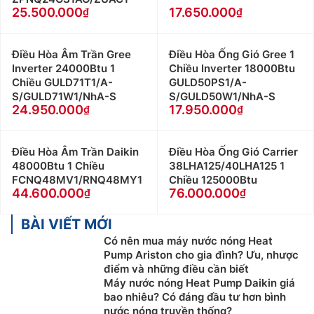
25.500.000
17.650.000
Điều Hòa Âm Trần Gree
Điều Hòa Ống Gió Gree 1
Inverter 24000Btu 1
Chiều Inverter 18000Btu
Chiều GULD71T1/A-
GULD50PS1/A-
S/GULD71W1/NhA-S
S/GULD50W1/NhA-S
24.950.000
17.950.000
Điều Hòa Âm Trần Daikin
Điều Hòa Ống Gió Carrier
48000Btu 1 Chiều
38LHA125/40LHA125 1
FCNQ48MV1/RNQ48MY1
Chiều 125000Btu
44.600.000
76.000.000
BÀI VIẾT MỚI
Có nên mua máy nước nóng Heat
Pump Ariston cho gia đình? Ưu, nhược
điểm và những điều cần biết
Máy nước nóng Heat Pump Daikin giá
bao nhiêu? Có đáng đầu tư hơn bình
nước nóng truyền thống?