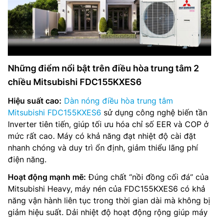
Những điểm nổi bật trên điều hòa trung tâm 2
chiều Mitsubishi FDC155KXES6
Hiệu suất cao:
Dàn nóng điều hòa trung tâm
Mitsubishi FDC155KXES6
sử dụng công nghệ biến tần
Inverter tiên tiến, giúp tối ưu hóa chỉ số EER và COP ở
mức rất cao. Máy có khả năng đạt nhiệt độ cài đặt
nhanh chóng và duy trì ổn định, giảm thiểu lãng phí
điện năng.
Hoạt động mạnh mẽ:
Đúng chất “nồi đồng cối đá” của
Mitsubishi Heavy, máy nén của FDC155KXES6 có khả
năng vận hành liên tục trong thời gian dài mà không bị
giảm hiệu suất. Dải nhiệt độ hoạt động rộng giúp máy