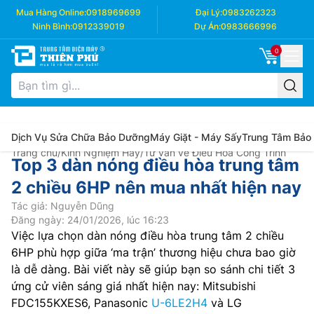
Mua Hàng Online:
0918969699
Đại Lý:
0983262323
Ninh Bình:
0912339019
Dự Án:
0983666996
0
Dịch Vụ Sửa Chữa Bảo Dưỡng
Máy Giặt - Máy Sấy
Trung Tâm Bảo
Trang chủ
/
Kinh Nghiệm Hay
/
Tư vấn về Điều Hòa Công Trình
Top 3 dàn nóng điều hòa trung tâm
2 chiều 6HP nên mua nhất hiện nay
Tác giả: Nguyễn Dũng
Đăng ngày: 24/01/2026, lúc 16:23
Việc lựa chọn dàn nóng điều hòa trung tâm 2 chiều
6HP phù hợp giữa ‘ma trận’ thương hiệu chưa bao giờ
là dễ dàng. Bài viết này sẽ giúp bạn so sánh chi tiết 3
ứng cử viên sáng giá nhất hiện nay: Mitsubishi
FDC155KXES6, Panasonic
U-6LE2H4
và LG