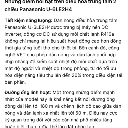
Những điểm nổi bật trên điều hòa trung tâm 2
chiều Panasonic U-6LE2H4
Tiết kiệm năng lượng:
Dàn nóng điều hòa trung tâm
Panasonic U-6LE2H4được trang bị máy nén DC
Inverter, động cơ DC sử dụng môi chất lạnh R410a
không chỉ mang lại hiệu suất hoạt động cao hơn đồng
thời gia tăng tuổi thọ cho thiết bị. Bên cạnh đó, công
nghệ VET cho phép dàn nóng và dàn lạnh phối hợp
nhịp nhàng để kiểm soát nhiệt độ môi chất dựa trên
mật độ người và nhiệt độ trong phòng, từ đó tối ưu
hóa điện năng tiêu thụ lên đến 20% trong điều kiện tải
bán phần.
Đường ống linh hoạt:
Một trong những điểm mạnh
nhất của model này là khả năng kết nối đường ống
đồng dài lên tới 180 m và chênh lệch độ cao giữa dàn
nóng và dàn lạnh xa nhất lên tới 50 m. Điều này cực
kỳ quan trọng đối với các căn nhà phố nhiều tầng
hoặc biệt thự có địa thế lắp đặt phức tạp.