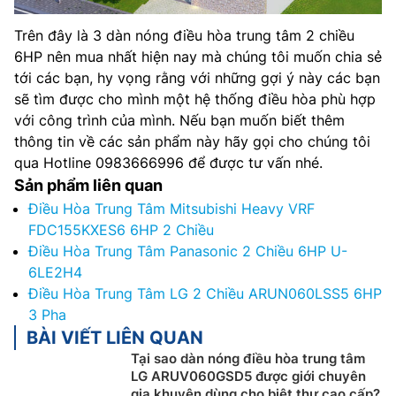
Trên đây là 3 dàn nóng điều hòa trung tâm 2 chiều
6HP nên mua nhất hiện nay mà chúng tôi muốn chia sẻ
tới các bạn, hy vọng rằng với những gợi ý này các bạn
sẽ tìm được cho mình một hệ thống điều hòa phù hợp
với công trình của mình. Nếu bạn muốn biết thêm
thông tin về các sản phẩm này hãy gọi cho chúng tôi
qua Hotline 0983666996 để được tư vấn nhé.
Sản phẩm liên quan
Điều Hòa Trung Tâm Mitsubishi Heavy VRF
FDC155KXES6 6HP 2 Chiều
Điều Hòa Trung Tâm Panasonic 2 Chiều 6HP U-
6LE2H4
Điều Hòa Trung Tâm LG 2 Chiều ARUN060LSS5 6HP
3 Pha
BÀI VIẾT LIÊN QUAN
Tại sao dàn nóng điều hòa trung tâm
LG ARUV060GSD5 được giới chuyên
gia khuyên dùng cho biệt thự cao cấp?