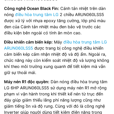
Công nghệ Ocean Black Fin:
Cánh tản nhiệt trên dàn
nóng
điều hòa trung tâm LG
2 chiều ARUN060LSS5
được xử lý với nhựa epoxy tăng cường, lớp phủ màu
đen của Cánh tản nhiệt màu đen bảo vệ trước các
điều kiện bên ngoài có tính ăn mòn cao.
Điều khiển cảm biến kép:
Máy
điều hòa trung tâm LG
ARUN060LSS5
được trang bị công nghệ điều khiển
cảm biến kép cảm nhận nhiệt độ và độ ẩm. Ngoài ra,
chức năng này còn kiểm soát nhiệt độ và lượng không
khí theo môi trường xung quanh để tiết kiệm mà vẫn
giữ sự thoải mái.
Máy nén R1 độc quyền:
Dàn nóng điều hòa trung tâm
LG 6HP ARUN060LSS5 sử dụng máy nén R1 mở rộng
phạm vi vận hành trong khi thiết kế nén từ trục đến
đáy giúp giảm thiểu lãng phí năng lượng cũng như
giảm tiếng ồn và độ rung. Cùng với đó là công nghệ
Inverter giúp người dùng tiết kiệm điện năng trong