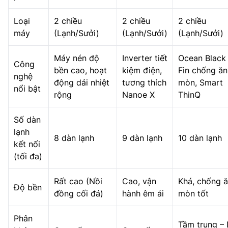
Loại
2 chiều
2 chiều
2 chiều
máy
(Lạnh/Sưởi)
(Lạnh/Sưởi)
(Lạnh/Sưởi)
Máy nén độ
Inverter tiết
Ocean Black
Công
bền cao, hoạt
kiệm điện,
Fin chống ăn
nghệ
động dải nhiệt
tương thích
mòn, Smart
nổi bật
rộng
Nanoe X
ThinQ
Số dàn
lạnh
8 dàn lạnh
9 dàn lạnh
10 dàn lạnh
kết nối
(tối đa)
Rất cao (Nồi
Cao, vận
Khá, chống 
Độ bền
đồng cối đá)
hành êm ái
mòn tốt
Phân
Tầm trung –