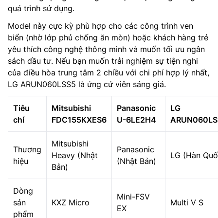
quá trình sử dụng.
Model này cực kỳ phù hợp cho các công trình ven
biển (nhờ lớp phủ chống ăn mòn) hoặc khách hàng trẻ
yêu thích công nghệ thông minh và muốn tối ưu ngân
sách đầu tư. Nếu bạn muốn trải nghiệm sự tiện nghi
của điều hòa trung tâm 2 chiều với chi phí hợp lý nhất,
LG ARUN060LSS5 là ứng cử viên sáng giá.
Tiêu
Mitsubishi
Panasonic
LG
chí
FDC155KXES6
U-6LE2H4
ARUN060LS
Mitsubishi
Thương
Panasonic
Heavy (Nhật
LG (Hàn Quố
hiệu
(Nhật Bản)
Bản)
Dòng
Mini-FSV
sản
KXZ Micro
Multi V S
EX
phẩm