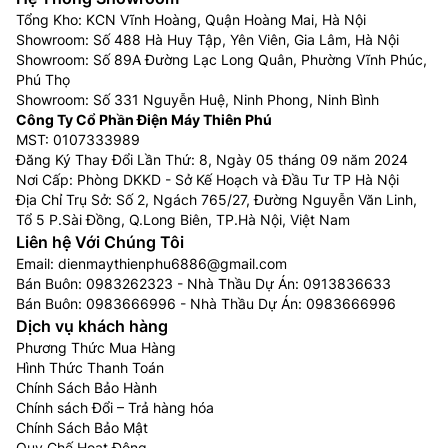
Tổng Kho: KCN Vĩnh Hoàng, Quận Hoàng Mai, Hà Nội
Showroom: Số 488 Hà Huy Tập, Yên Viên, Gia Lâm, Hà Nội
Showroom: Số 89A Đường Lạc Long Quân, Phường Vĩnh Phúc,
Phú Thọ
Showroom: Số 331 Nguyễn Huệ, Ninh Phong, Ninh Bình
Công Ty Cổ Phần Điện Máy Thiên Phú
MST: 0107333989
Đăng Ký Thay Đổi Lần Thứ: 8, Ngày 05 tháng 09 năm 2024
Nơi Cấp: Phòng DKKD - Sở Kế Hoạch và Đầu Tư TP Hà Nội
Địa Chỉ Trụ Sở: Số 2, Ngách 765/27, Đường Nguyễn Văn Linh,
Tổ 5 P.Sài Đồng, Q.Long Biên, TP.Hà Nội, Việt Nam
Liên hệ Với Chúng Tôi
Email:
dienmaythienphu6886@gmail.com
Bán Buôn:
0983262323
- Nhà Thầu Dự Án:
0913836633
Bán Buôn:
0983666996
- Nhà Thầu Dự Án:
0983666996
Dịch vụ khách hàng
Phương Thức Mua Hàng
Hình Thức Thanh Toán
Chính Sách Bảo Hành
Chính sách Đổi – Trả hàng hóa
Chính Sách Bảo Mật
Quy Chế Hoạt Động