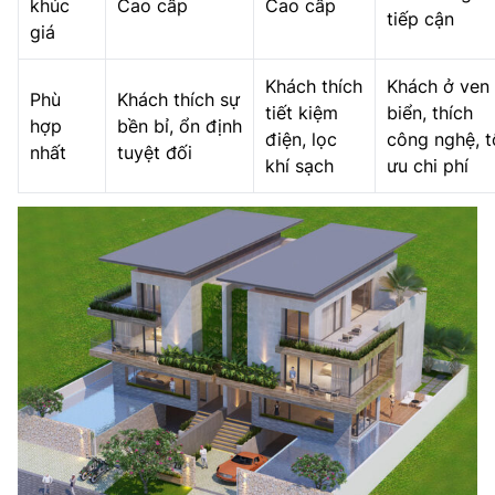
khúc
Cao cấp
Cao cấp
tiếp cận
giá
Khách thích
Khách ở ven
Phù
Khách thích sự
tiết kiệm
biển, thích
hợp
bền bỉ, ổn định
điện, lọc
công nghệ, t
nhất
tuyệt đối
khí sạch
ưu chi phí