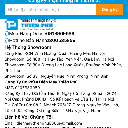
Đăng ký nhận thông tin mới nhất
Đăng ký
Mua Hàng Online:
0918969699
Hotline Bảo Hành:
1800585859
Hệ Thống Showroom
Tổng Kho: KCN Vĩnh Hoàng, Quận Hoàng Mai, Hà Nội
Showroom: Số 488 Hà Huy Tập, Yên Viên, Gia Lâm, Hà Nội
Showroom: Số 89A Đường Lạc Long Quân, Phường Vĩnh Phúc,
Phú Thọ
Showroom: Số 331 Nguyễn Huệ, Ninh Phong, Ninh Bình
Công Ty Cổ Phần Điện Máy Thiên Phú
MST: 0107333989
Đăng Ký Thay Đổi Lần Thứ: 8, Ngày 05 tháng 09 năm 2024
Nơi Cấp: Phòng DKKD - Sở Kế Hoạch và Đầu Tư TP Hà Nội
Địa Chỉ Trụ Sở: Số 2, Ngách 765/27, Đường Nguyễn Văn Linh,
Tổ 5 P.Sài Đồng, Q.Long Biên, TP.Hà Nội, Việt Nam
Liên hệ Với Chúng Tôi
Email:
dienmaythienphu6886@gmail.com