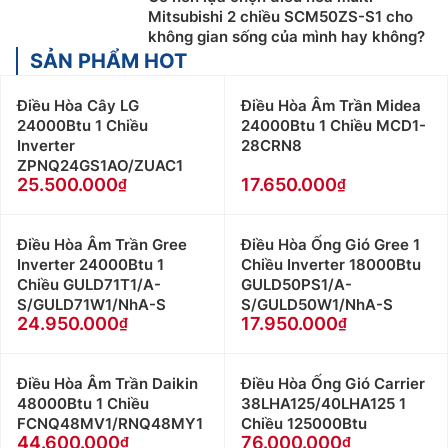
Mitsubishi 2 chiều SCM50ZS-S1 cho
không gian sống của mình hay không?
SẢN PHẨM HOT
Điều Hòa Cây LG
Điều Hòa Âm Trần Midea
24000Btu 1 Chiều
24000Btu 1 Chiều MCD1-
Inverter
28CRN8
ZPNQ24GS1AO/ZUAC1
25.500.000
17.650.000
Điều Hòa Âm Trần Gree
Điều Hòa Ống Gió Gree 1
Inverter 24000Btu 1
Chiều Inverter 18000Btu
Chiều GULD71T1/A-
GULD50PS1/A-
S/GULD71W1/NhA-S
S/GULD50W1/NhA-S
24.950.000
17.950.000
Điều Hòa Âm Trần Daikin
Điều Hòa Ống Gió Carrier
48000Btu 1 Chiều
38LHA125/40LHA125 1
FCNQ48MV1/RNQ48MY1
Chiều 125000Btu
44.600.000
76.000.000