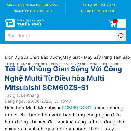
Mua Hàng Online:
0918969699
Đại Lý:
0983262323
Ninh Bình:
0912339019
Dự Án:
0983666996
0
Dịch Vụ Sửa Chữa Bảo Dưỡng
Máy Giặt - Máy Sấy
Trung Tâm Bảo
Trang chủ
/
Kinh Nghiệm Hay
/
Tư vấn về Điều Hòa Công Trình
Tối Ưu Không Gian Sống Với Công
Nghệ Multi Từ Điều hòa Multi
Mitsubishi SCM60ZS-S1
Tác giả: Lê Khang
Đăng ngày: 23/06/2025, lúc 16:49
Điều hòa Multi Mitsubishi
SCM60ZS-S1
là minh chứng
rõ nét cho bước tiến vượt bậc trong công nghệ điều
hòa không khí hiện đại. Với khả năng kết nối đồng thời
nhiều dàn lạnh chỉ qua một dàn nóng, thiết bị này