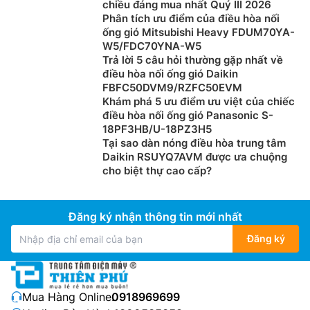
chiều đáng mua nhất Quý III 2026
Phân tích ưu điểm của điều hòa nối
ống gió Mitsubishi Heavy FDUM70YA-
W5/FDC70YNA-W5
Trả lời 5 câu hỏi thường gặp nhất về
điều hòa nối ống gió Daikin
FBFC50DVM9/RZFC50EVM
Khám phá 5 ưu điểm ưu việt của chiếc
điều hòa nối ống gió Panasonic S-
18PF3HB/U-18PZ3H5
Tại sao dàn nóng điều hòa trung tâm
Daikin RSUYQ7AVM được ưa chuộng
cho biệt thự cao cấp?
Đăng ký nhận thông tin mới nhất
Đăng ký
Mua Hàng Online:
0918969699