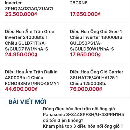
Inverter
28CRN8
ZPNQ24GS1AO/ZUAC1
25.500.000
17.650.000
Điều Hòa Âm Trần Gree
Điều Hòa Ống Gió Gree 1
Inverter 24000Btu 1
Chiều Inverter 18000Btu
Chiều GULD71T1/A-
GULD50PS1/A-
S/GULD71W1/NhA-S
S/GULD50W1/NhA-S
24.950.000
17.950.000
Điều Hòa Âm Trần Daikin
Điều Hòa Ống Gió Carrier
48000Btu 1 Chiều
38LHA125/40LHA125 1
FCNQ48MV1/RNQ48MY1
Chiều 125000Btu
44.600.000
76.000.000
BÀI VIẾT MỚI
Dùng điều hòa âm trần nối ống gió
Panasonic S-3448PF3H/U-48PRH1H5
có tốn điện không?
Khám phá top 3 điều hòa nối ống gió 1