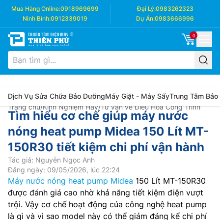
Mua Hàng Online:
0918969699
Đại Lý:
0983262323
Ninh Bình:
0912339019
Dự Án:
0983666996
0
Dịch Vụ Sửa Chữa Bảo Dưỡng
Máy Giặt - Máy Sấy
Trung Tâm Bảo
Trang chủ
/
Kinh Nghiệm Hay
/
Tư vấn về Điều Hòa Công Trình
Tìm hiểu cơ chế giúp máy nước
nóng heat pump Midea 150 Lít MT-
150R30 tiết kiệm chi phí vận hành
Tác giả: Nguyễn Ngọc Anh
Đăng ngày: 09/05/2026, lúc 22:24
Máy nước nóng heat pump Midea
150 Lít MT-150R30
được đánh giá cao nhờ khả năng tiết kiệm điện vượt
trội. Vậy cơ chế hoạt động của công nghệ heat pump
là gì và vì sao model này có thể giảm đáng kể chi phí