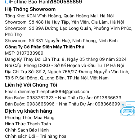
Hotline Bảo Hành:
1800585859
Hệ Thống Showroom
Tổng Kho: KCN Vĩnh Hoàng, Quận Hoàng Mai, Hà Nội
Showroom: Số 488 Hà Huy Tập, Yên Viên, Gia Lâm, Hà Nội
Showroom: Số 89A Đường Lạc Long Quân, Phường Vĩnh Phúc,
Phú Thọ
Showroom: Số 331 Nguyễn Huệ, Ninh Phong, Ninh Bình
Công Ty Cổ Phần Điện Máy Thiên Phú
MST: 0107333989
Đăng Ký Thay Đổi Lần Thứ: 8, Ngày 05 tháng 09 năm 2024
Nơi Cấp: Phòng DKKD - Sở Kế Hoạch và Đầu Tư TP Hà Nội
Địa Chỉ Trụ Sở: Số 2, Ngách 765/27, Đường Nguyễn Văn Linh,
Tổ 5 P.Sài Đồng, Q.Long Biên, TP.Hà Nội, Việt Nam
Liên hệ Với Chúng Tôi
Email:
dienmaythienphu6886@gmail.com
Bán Buôn:
0983262323
- Nhà Thầu Dự Án:
0913836633
Bán Buôn:
0983666996
- Nhà Thầu Dự Án:
0983666996
Dịch vụ khách hàng
Phương Thức Mua Hàng
Hình Thức Thanh Toán
Chính Sách Bảo Hành
Chính sách Đổi – Trả hàng hóa