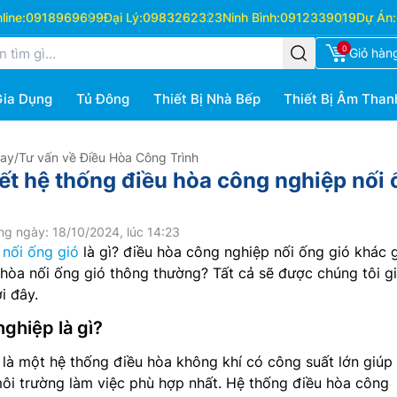
ine:
0918969699
Đại Lý:
0983262323
Ninh Bình:
0912339019
Dự Án:
0
Giỏ hàn
Gia Dụng
Tủ Đông
Thiết Bị Nhà Bếp
Thiết Bị Âm Than
Hay
/
Tư vấn về Điều Hòa Công Trình
iết hệ thống điều hòa công nghiệp nối
g ngày: 18/10/2024, lúc 14:23
 nối ống gió
là gì? điều hòa công nghiệp nối ống gió khác g
òa nối ống gió thông thường? Tất cả sẽ được chúng tôi gi
i đây.
nghiệp là gì?
là một hệ thống điều hòa không khí có công suất lớn giú
ôi trường làm việc phù hợp nhất. Hệ thống điều hòa công