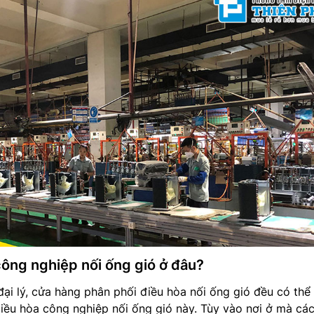
công nghiệp nối ống gió ở đâu?
đại lý, cửa hàng phân phối điều hòa nối ống gió đều có thể
ều hòa công nghiệp nối ống gió này. Tùy vào nơi ở mà cá