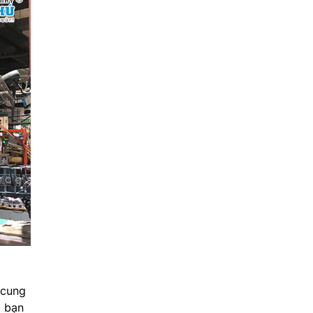
 cung
c bạn