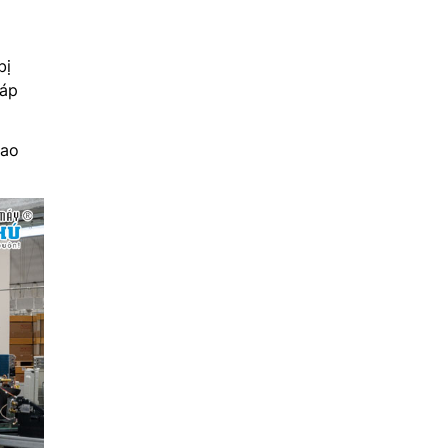
bị
đáp
cao