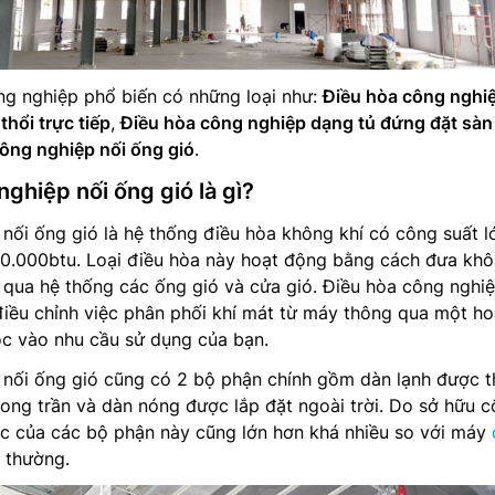
ng nghiệp phổ biến có những loại như:
Điều hòa công nghi
thổi trực tiếp
,
Điều hòa công nghiệp dạng tủ đứng đặt sàn
ông nghiệp nối ống gió
.
nghiệp nối ống gió là gì?
nối ống gió là hệ thống điều hòa không khí có công suất l
0.000btu. Loại điều hòa này hoạt động bằng cách đưa kh
 qua hệ thống các ống gió và cửa gió. Điều hòa công nghiệ
điều chỉnh việc phân phối khí mát từ máy thông qua một h
ộc vào nhu cầu sử dụng của bạn.
 nối ống gió cũng có 2 bộ phận chính gồm dàn lạnh được t
rong trần và dàn nóng được lắp đặt ngoài trời. Do sở hữu 
ớc của các bộ phận này cũng lớn hơn khá nhiều so với máy
 thường.