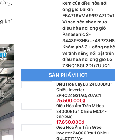
ưởng,
kèm của điều hòa nối
ống gió Daikin
FBA71BVMA9/RZA71DV1
g khí
Vì sao nên chọn mua
điều hòa nối ống gió
í
Panasonic S-
3448PF3HB/U-48PZ3H8
Khám phá 3 + công nghệ
và tính năng nổi bật trên
điều hòa nối ống gió LG
ZBNQ18GL2D1/ZUUQ18
GV1
SẢN PHẨM HOT
Điều Hòa Cây LG 24000Btu 1
Chiều Inverter
ZPNQ24GS1AO/ZUAC1
25.500.000
Điều Hòa Âm Trần Midea
24000Btu 1 Chiều MCD1-
28CRN8
17.650.000
Điều Hòa Âm Trần Gree
Inverter 24000Btu 1 Chiều
GULD71T1/A-