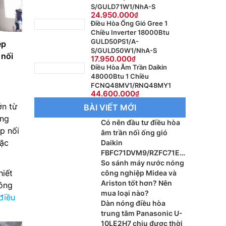
S/GULD71W1/NhA-S
24.950.000
Điều Hòa Ống Gió Gree 1
Chiều Inverter 18000Btu
GULD50PS1/A-
ệp
S/GULD50W1/NhA-S
 nối
17.950.000
Điều Hòa Âm Trần Daikin
48000Btu 1 Chiều
FCNQ48MV1/RNQ48MY1
44.600.000
ớn từ
BÀI VIẾT MỚI
ông
Có nên đầu tư điều hòa
p nối
âm trần nối ống gió
oặc
Daikin
FBFC71DVM9/RZFC71EV
M cho xu hướng nội thất
So sánh máy nước nóng
hiết
cao cấp?
công nghiệp Midea và
Ariston tốt hơn? Nên
công
mua loại nào?
điều
Dàn nóng điều hòa
trung tâm Panasonic U-
10LE2H7 chịu được thời