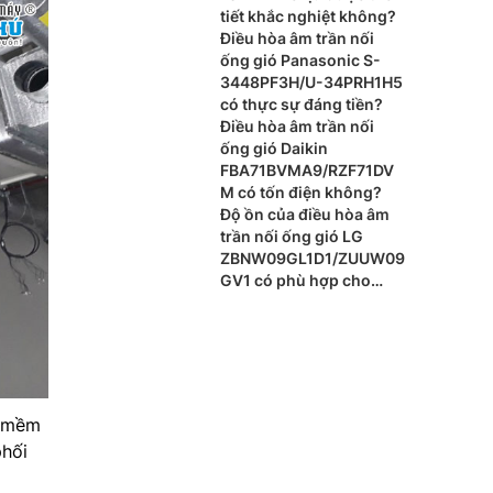
tiết khắc nghiệt không?
Điều hòa âm trần nối
ống gió Panasonic S-
3448PF3H/U-34PRH1H5
có thực sự đáng tiền?
Điều hòa âm trần nối
ống gió Daikin
FBA71BVMA9/RZF71DV
M có tốn điện không?
Độ ồn của điều hòa âm
trần nối ống gió LG
ZBNW09GL1D1/ZUUW09
GV1 có phù hợp cho
phòng ngủ?
ó mềm
phối