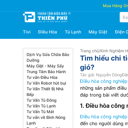
Mua Hàng Onl
Tivi
Điều Hòa
Tủ Lạnh
Máy Giặt
Điện 
Trang chủ
/
Kinh Nghiệm 
Dịch Vụ Sửa Chữa Bảo
Tìm hiểu chi t
Dưỡng
gió?
Máy Giặt - Máy Sấy
Trung Tâm Bảo Hành
Tác giả: Nguyễn Dũng
Đăn
Tư vấn Điều Hòa
Điều hòa công nghiệp
Tư Vấn Robot hút bụi
những sản phẩm điều h
Tư Vấn Thiết Bị Nhà
Bếp
đáp trong bài viết dướ
Tư Vấn Tủ Đông
1. Điều hòa công 
Tư Vấn Tủ Lạnh
Tư Vấn Tủ Mát
Điều hòa công nghiệp
Tư vấn về Bình Nóng
Lạnh
đến cho người dùng m