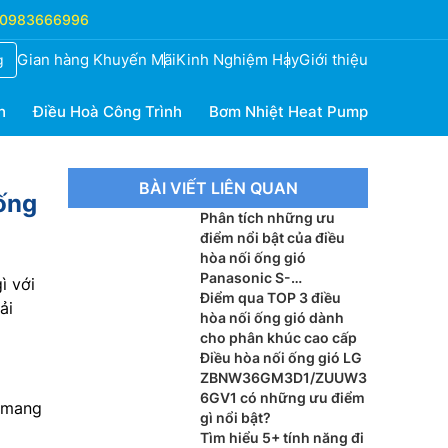
0983666996
Gian hàng Khuyến Mãi
Kinh Nghiệm Hay
Giới thiệu
g
h
Điều Hoà Công Trình
Bơm Nhiệt Heat Pump
BÀI VIẾT LIÊN QUAN
 ống
Phân tích những ưu
điểm nổi bật của điều
hòa nối ống gió
Panasonic S-
ì với
3448PF3H/U-48PR1H8
Điểm qua TOP 3 điều
ải
hòa nối ống gió dành
cho phân khúc cao cấp
Điều hòa nối ống gió LG
ZBNW36GM3D1/ZUUW3
6GV1 có những ưu điểm
p mang
gì nổi bật?
Tìm hiểu 5+ tính năng đi