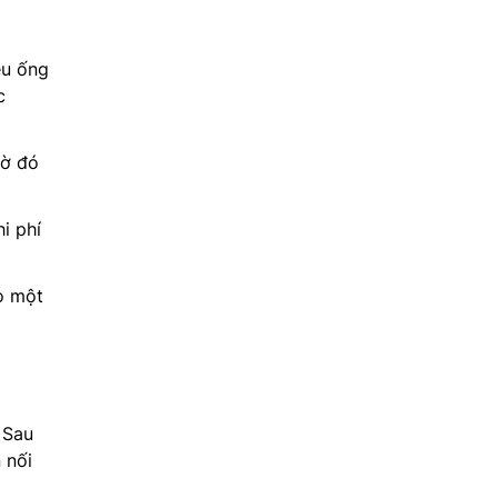
ều ống
c
hờ đó
i phí
ho một
 Sau
 nối