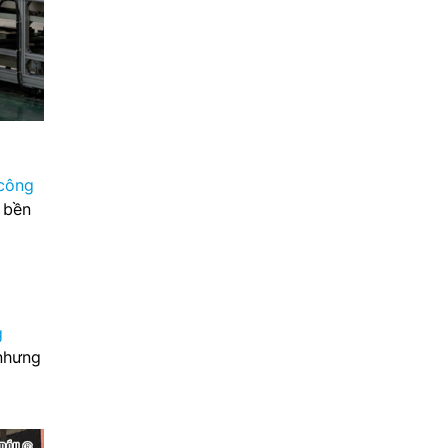
 công
ộ bền
g
 nhưng