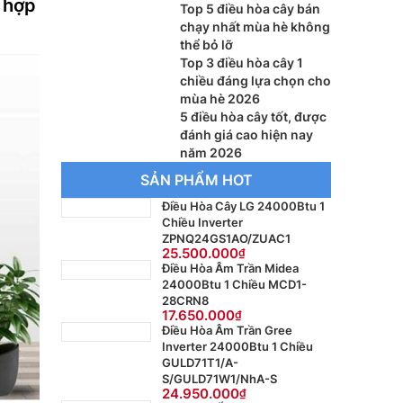
 hợp
Top 5 điều hòa cây bán
chạy nhất mùa hè không
thể bỏ lỡ
Top 3 điều hòa cây 1
chiều đáng lựa chọn cho
mùa hè 2026
5 điều hòa cây tốt, được
đánh giá cao hiện nay
năm 2026
SẢN PHẨM HOT
Điều Hòa Cây LG 24000Btu 1
Chiều Inverter
ZPNQ24GS1AO/ZUAC1
25.500.000
Điều Hòa Âm Trần Midea
24000Btu 1 Chiều MCD1-
28CRN8
17.650.000
Điều Hòa Âm Trần Gree
Inverter 24000Btu 1 Chiều
GULD71T1/A-
S/GULD71W1/NhA-S
24.950.000