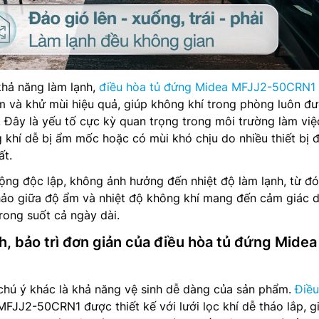
khả năng làm lạnh,
điều hòa tủ đứng Midea MFJJ2-50CRN1
m và khử mùi hiệu quả, giúp không khí trong phòng luôn đ
. Đây là yếu tố cực kỳ quan trọng trong môi trường làm việ
 khí dễ bị ẩm mốc hoặc có mùi khó chịu do nhiều thiết bị 
ất.
ng độc lập, không ảnh hưởng đến nhiệt độ làm lạnh, từ đó
hảo giữa độ ẩm và nhiệt độ không khí mang đến cảm giác 
rong suốt cả ngày dài.
h, bảo trì đơn giản của điều hòa tủ đứng Midea
hú ý khác là khả năng vệ sinh dễ dàng của sản phẩm.
Điều
MFJJ2-50CRN1 được thiết kế với lưới lọc khí dễ tháo lắp, g