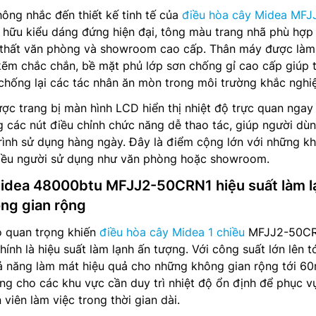
hông nhắc đến thiết kế tinh tế của
điều hòa cây Midea MFJ
 hữu kiểu dáng đứng hiện đại, tông màu trang nhã phù hợp
 thất văn phòng và showroom cao cấp. Thân máy được làm
 kẽm chắc chắn, bề mặt phủ lớp sơn chống gỉ cao cấp giúp 
chống lại các tác nhân ăn mòn trong môi trường khắc nghiệ
c trang bị màn hình LCD hiển thị nhiệt độ trực quan ngay 
g các nút điều chỉnh chức năng dễ thao tác, giúp người dù
trình sử dụng hàng ngày. Đây là điểm cộng lớn với những k
iều người sử dụng như văn phòng hoặc showroom.
Midea 48000btu MFJJ2-50CRN1 hiệu suất làm l
ng gian rộng
o quan trọng khiến
điều hòa cây Midea 1 chiều
MFJJ2-50C
ính là hiệu suất làm lạnh ấn tượng. Với công suất lớn lên t
 năng làm mát hiệu quả cho những không gian rộng tới 6
ởng cho các khu vực cần duy trì nhiệt độ ổn định để phục v
viên làm việc trong thời gian dài.