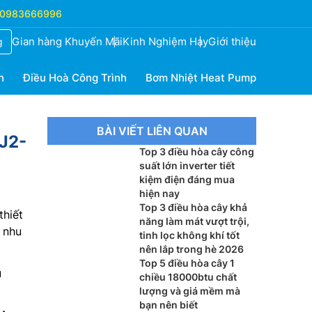
0983666996
Gian hàng Khuyến Mãi
Kinh Nghiệm Hay
Giới thiệu
g
h
Điều Hoà Công Trình
Bơm Nhiệt Heat Pump
BÀI VIẾT LIÊN QUAN
J2-
Top 3 điều hòa cây công
suất lớn inverter tiết
kiệm điện đáng mua
hiện nay
Top 3 điều hòa cây khả
thiết
năng làm mát vượt trội,
 nhu
tinh lọc không khí tốt
nên lắp trong hè 2026
Top 5 điều hòa cây 1
u
chiều 18000btu chất
lượng và giá mềm mà
bạn nên biết