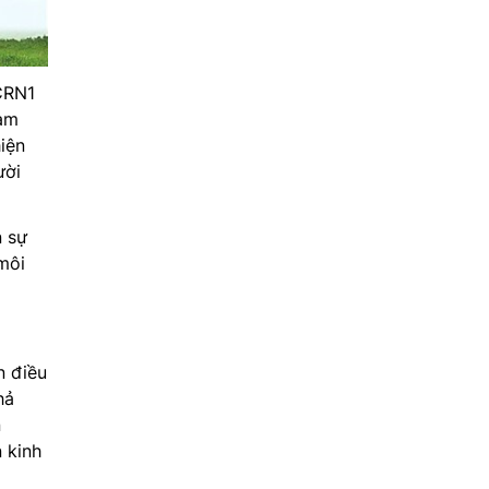
CRN1
làm
hiện
ười
n sự
môi
n điều
hả
n
 kinh