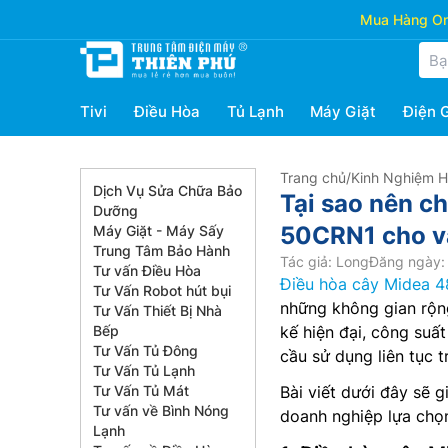
Mua Hàng Onl
Tivi
Điều Hòa
Tủ Lạnh
Máy Giặt
Điện 
Trang chủ
/
Kinh Nghiệm 
Dịch Vụ Sửa Chữa Bảo
Tại sao nên c
Dưỡng
50CRN1 cho v
Máy Giặt - Máy Sấy
Trung Tâm Bảo Hành
Tác giả: Long
Đăng ngày: 
Tư vấn Điều Hòa
Điều hòa cây Midea 
Tư Vấn Robot hút bụi
những không gian rộn
Tư Vấn Thiết Bị Nhà
Bếp
kế hiện đại, công su
Tư Vấn Tủ Đông
cầu sử dụng liên tục 
Tư Vấn Tủ Lạnh
Tư Vấn Tủ Mát
Bài viết dưới đây sẽ g
Tư vấn về Bình Nóng
doanh nghiệp lựa chọn
Lạnh