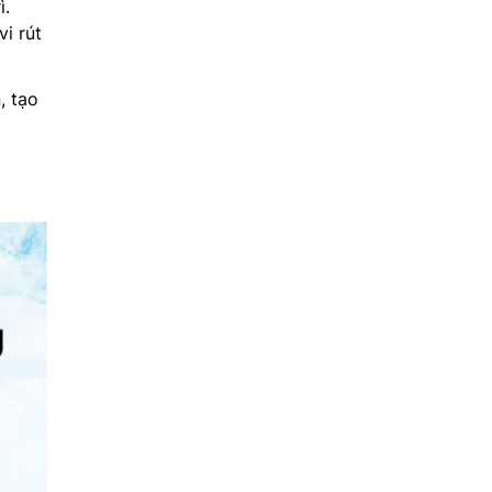
ì.
vi rút
, tạo