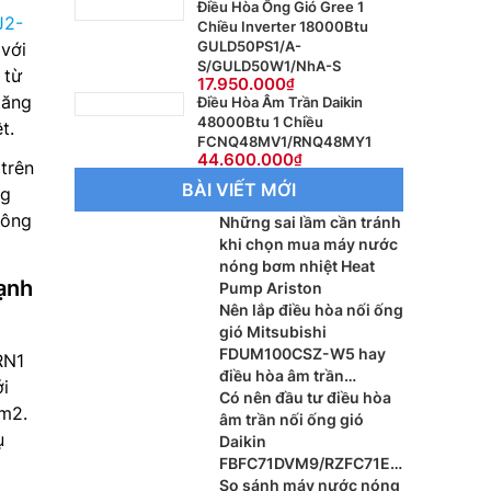
Điều Hòa Ống Gió Gree 1
J2-
Chiều Inverter 18000Btu
GULD50PS1/A-
 với
S/GULD50W1/NhA-S
 từ
17.950.000
tăng
Điều Hòa Âm Trần Daikin
48000Btu 1 Chiều
t.
FCNQ48MV1/RNQ48MY1
44.600.000
trên
BÀI VIẾT MỚI
ng
hông
Những sai lầm cần tránh
khi chọn mua máy nước
nóng bơm nhiệt Heat
ạnh
Pump Ariston
Nên lắp điều hòa nối ống
gió Mitsubishi
FDUM100CSZ-W5 hay
RN1
điều hòa âm trần
ới
Mitsubishi FDT100CNZ-
Có nên đầu tư điều hòa
0m2.
W5 cho phòng khách?
âm trần nối ống gió
ụ
Daikin
FBFC71DVM9/RZFC71EV
M cho xu hướng nội thất
So sánh máy nước nóng