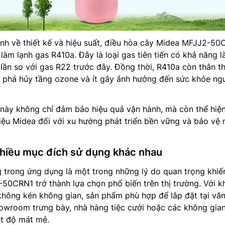
h về thiết kế và hiệu suất, điều hòa cây Midea MFJJ2-50
làm lạnh gas R410a. Đây là loại gas tiên tiến có khả năng 
 lần so với gas R22 trước đây. Đồng thời, R410a còn thân t
g phá hủy tầng ozone và ít gây ảnh hưởng đến sức khỏe ng
 này không chỉ đảm bảo hiệu quả vận hành, mà còn thể hiệ
ệu Midea đối với xu hướng phát triển bền vững và bảo vệ 
nhiều mục đích sử dụng khác nhau
 trong ứng dụng là một trong những lý do quan trọng khiế
0CRN1 trở thành lựa chọn phổ biến trên thị trường. Với k
không kén không gian, sản phẩm phù hợp để lắp đặt tại vă
owroom trưng bày, nhà hàng tiệc cưới hoặc các không gian
ệt độ mát mẻ.