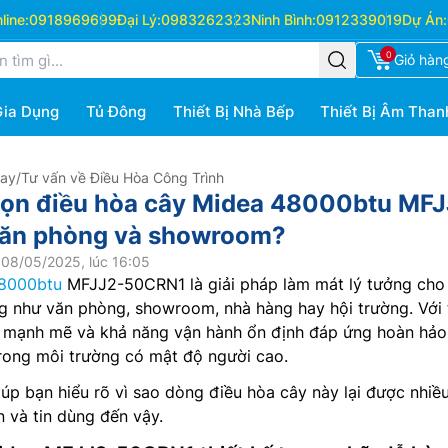
ine:
0918969699
Đại Lý:
0983262323
Ninh Bình:
0912339019
Dự Án:
0
Giỏ hàn
Gia Dụng
Tủ Đông
Thiết Bị Nhà Bếp
Thiết Bị Âm Than
Hay
/
Tư vấn về Điều Hòa Công Trình
họn điều hòa cây Midea 48000btu MFJ
ăn phòng và showroom?
08/05/2025, lúc 16:05
48000btu
MFJJ2-50CRN1 là giải pháp làm mát lý tưởng cho
g như văn phòng, showroom, nhà hàng hay hội trường. Với 
ất mạnh mẽ và khả năng vận hành ổn định đáp ứng hoàn hảo
trong môi trường có mật độ người cao.
iúp bạn hiểu rõ vì sao dòng điều hòa cây này lại được nhiề
 và tin dùng đến vậy.