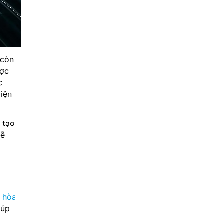
còn
ược
c
điện
 tạo
dễ
 hòa
iúp