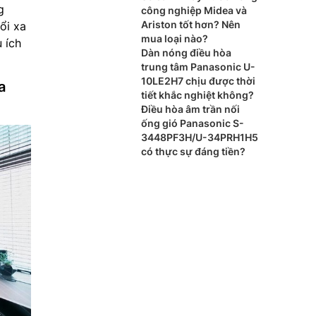
g
cao cấp?
công nghiệp Midea và
Ariston tốt hơn? Nên
ổi xa
mua loại nào?
 ích
Dàn nóng điều hòa
trung tâm Panasonic U-
10LE2H7 chịu được thời
a
tiết khắc nghiệt không?
Điều hòa âm trần nối
ống gió Panasonic S-
3448PF3H/U-34PRH1H5
có thực sự đáng tiền?