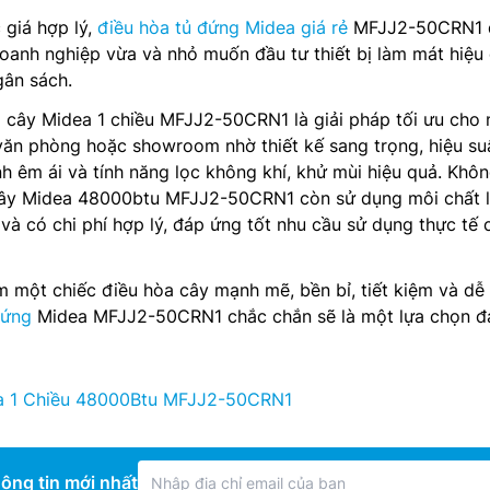
 giá hợp lý,
điều hòa tủ đứng Midea giá rẻ
MFJJ2-50CRN1 
oanh nghiệp vừa và nhỏ muốn đầu tư thiết bị làm mát hiệu
ân sách.
a cây Midea 1 chiều MFJJ2-50CRN1 là giải pháp tối ưu cho
văn phòng hoặc showroom nhờ thiết kế sang trọng, hiệu su
nh êm ái và tính năng lọc không khí, khử mùi hiệu quả. Khô
cây Midea 48000btu MFJJ2-50CRN1 còn sử dụng môi chất 
 và có chi phí hợp lý, đáp ứng tốt nhu cầu sử dụng thực tế 
 một chiếc điều hòa cây mạnh mẽ, bền bỉ, tiết kiệm và dễ
đứng
Midea MFJJ2-50CRN1 chắc chắn sẽ là một lựa chọn đ
a 1 Chiều 48000Btu MFJJ2-50CRN1
ông tin mới nhất