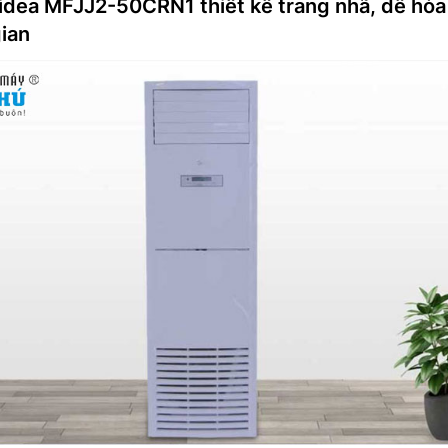
Midea MFJJ2-50CRN1 thiết kế trang nhã, dễ hòa
gian