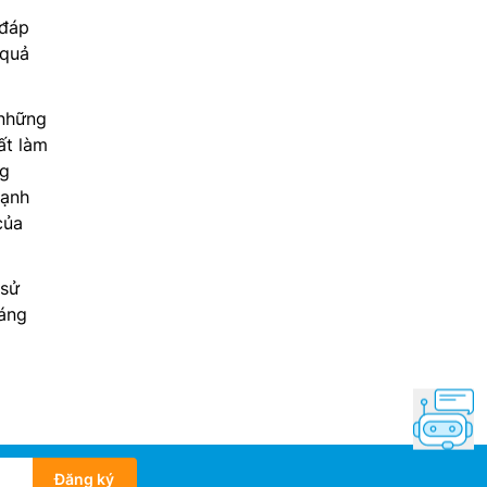
đáp
 quả
 những
ất làm
ng
lạnh
của
 sử
áng
Đăng ký