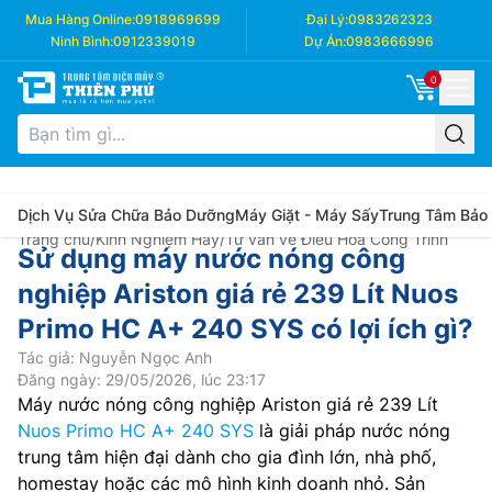
Mua Hàng Online:
0918969699
Đại Lý:
0983262323
Ninh Bình:
0912339019
Dự Án:
0983666996
0
Dịch Vụ Sửa Chữa Bảo Dưỡng
Máy Giặt - Máy Sấy
Trung Tâm Bảo
Trang chủ
/
Kinh Nghiệm Hay
/
Tư vấn về Điều Hòa Công Trình
Sử dụng máy nước nóng công
nghiệp Ariston giá rẻ 239 Lít Nuos
Primo HC A+ 240 SYS có lợi ích gì?
Tác giả: Nguyễn Ngọc Anh
Đăng ngày: 29/05/2026, lúc 23:17
Máy nước nóng công nghiệp Ariston giá rẻ 239 Lít
Nuos Primo HC A+ 240 SYS
là giải pháp nước nóng
trung tâm hiện đại dành cho gia đình lớn, nhà phố,
homestay hoặc các mô hình kinh doanh nhỏ. Sản