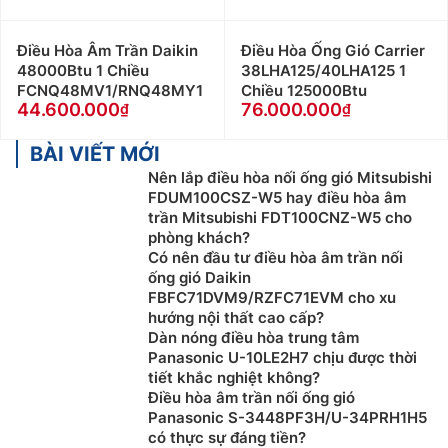
Điều Hòa Âm Trần Daikin
Điều Hòa Ống Gió Carrier
48000Btu 1 Chiều
38LHA125/40LHA125 1
FCNQ48MV1/RNQ48MY1
Chiều 125000Btu
44.600.000
76.000.000
BÀI VIẾT MỚI
Nên lắp điều hòa nối ống gió Mitsubishi
FDUM100CSZ-W5 hay điều hòa âm
trần Mitsubishi FDT100CNZ-W5 cho
phòng khách?
Có nên đầu tư điều hòa âm trần nối
ống gió Daikin
FBFC71DVM9/RZFC71EVM cho xu
hướng nội thất cao cấp?
Dàn nóng điều hòa trung tâm
Panasonic U-10LE2H7 chịu được thời
tiết khắc nghiệt không?
Điều hòa âm trần nối ống gió
Panasonic S-3448PF3H/U-34PRH1H5
có thực sự đáng tiền?