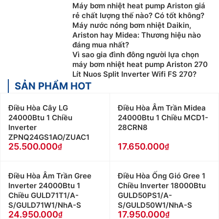
Máy bơm nhiệt heat pump Ariston giá
rẻ chất lượng thế nào? Có tốt không?
Máy nước nóng bơm nhiệt Daikin,
Ariston hay Midea: Thương hiệu nào
đáng mua nhất?
Vì sao gia đình đông người lựa chọn
máy bơm nhiệt heat pump Ariston 270
Lít Nuos Split Inverter Wifi FS 270?
SẢN PHẨM HOT
Điều Hòa Cây LG
Điều Hòa Âm Trần Midea
24000Btu 1 Chiều
24000Btu 1 Chiều MCD1-
Inverter
28CRN8
ZPNQ24GS1AO/ZUAC1
25.500.000
17.650.000
Điều Hòa Âm Trần Gree
Điều Hòa Ống Gió Gree 1
Inverter 24000Btu 1
Chiều Inverter 18000Btu
Chiều GULD71T1/A-
GULD50PS1/A-
S/GULD71W1/NhA-S
S/GULD50W1/NhA-S
24.950.000
17.950.000