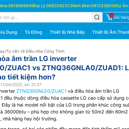
ine:
0918969699
Đại Lý:
0983262323
Ninh Bình:
0912339019
Dự Án:
0
Giỏ hàn
Gia Dụng
Tủ Đông
Thiết Bị Nhà Bếp
Thiết Bị Âm Than
Hay
/
Tư vấn về Điều Hòa Công Trình
hòa âm trần LG inverter
/ZUAC1 vs ZTNQ36GNLA0/ZUAD1: 
o tiết kiệm hơn?
11/06/2025, lúc 21:37
inverter
ZTNQ30GNLE0/ZUAC1
và điều hòa âm trần LG
ều thuộc dòng điều hòa cassette LG cao cấp sử dụng 
i. Đây là hai model nổi bật của LG trong phân khúc công suấ
 và 36000btu – phù hợp cho không gian từ 50m2 đến 60m2
 nhà hàng hay hội trường.