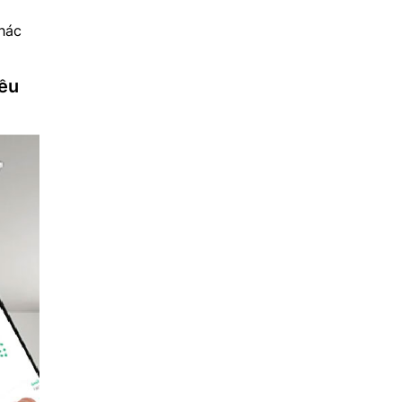
thác
iều