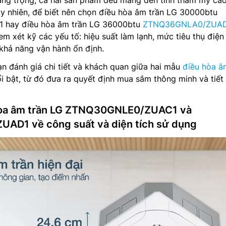
sang trọng, cả hai sản phẩm đều mang đến tính thẩm mỹ ca
uy nhiên, để biết nên chọn điều hòa âm trần LG 30000btu
hay điều hòa âm trần LG 36000btu
ZTNQ36GNLA0/ZUA
em xét kỹ các yếu tố: hiệu suất làm lạnh, mức tiêu thụ điện
khả năng vận hành ổn định.
bạn đánh giá chi tiết và khách quan giữa hai mẫu
điều hòa â
ổi bật, từ đó đưa ra quyết định mua sắm thông minh và tiết
 hòa âm trần LG ZTNQ30GNLE0/ZUAC1 và
D1 về công suất và diện tích sử dụng