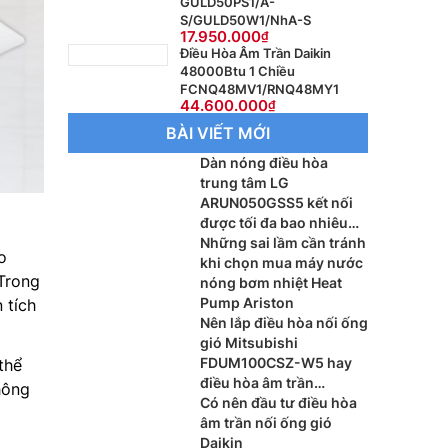
GULD50PS1/A-
S/GULD50W1/NhA-S
17.950.000
Điều Hòa Âm Trần Daikin
48000Btu 1 Chiều
FCNQ48MV1/RNQ48MY1
44.600.000
BÀI VIẾT MỚI
Dàn nóng điều hòa
trung tâm LG
ARUN050GSS5 kết nối
được tối đa bao nhiêu
dàn lạnh?
Những sai lầm cần tránh
o
khi chọn mua máy nước
Trong
nóng bơm nhiệt Heat
Pump Ariston
 tích
Nên lắp điều hòa nối ống
gió Mitsubishi
FDUM100CSZ-W5 hay
thể
điều hòa âm trần
hông
Mitsubishi FDT100CNZ-
Có nên đầu tư điều hòa
W5 cho phòng khách?
âm trần nối ống gió
Daikin