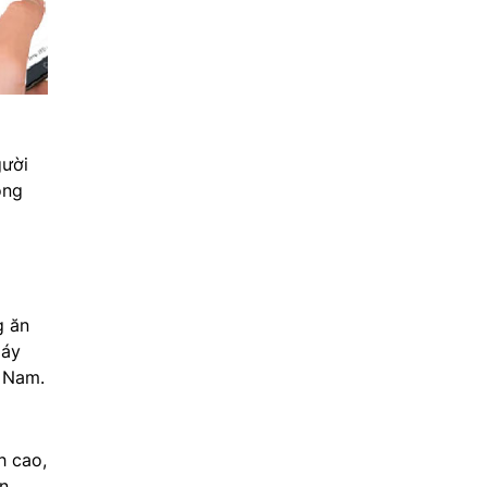
gười
ộng
g ăn
máy
t Nam.
h cao,
n