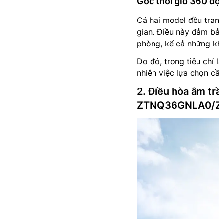
Góc thổi gió 360 độ
Cả hai model đều tran
gian. Điều này đảm bả
phòng, kể cả những kh
Do đó, trong tiêu chí 
nhiên việc lựa chọn c
2. Điều hòa âm 
ZTNQ36GNLA0/ZUA