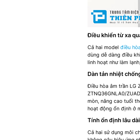
Điều khiển từ xa qua
Cả hai model
điều hò
dùng dễ dàng điều khi
linh hoạt như làm lạnh
Dàn tản nhiệt chống
Điều hòa âm trần LG
ZTNQ36GNLA0/ZUAD1 đ
mòn, nâng cao tuổi th
hoạt động ổn định ở m
Tính ổn định lâu dà
Cả hai sử dụng môi ch
không gây hiệu ứng nh