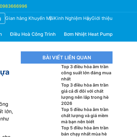
0983666996
Gian hàng Khuyến Mãi
Kinh Nghiệm Hay
Giới thiệu
g
h
Điều Hoà Công Trình
Bơm Nhiệt Heat Pump
BÀI VIẾT LIÊN QUAN
Top 3 điều hòa âm trần
Lựa
công suất lớn đáng mua
nhất
Top 3 điều hòa âm trần
giá cả đi đôi với chất
lượng nên lắp trong hè
2026
công
Top 5 điều hòa âm trần
t lớn,
chất lượng và giá mềm
 như
mà bạn nên biết
Top 5 điều hòa âm trần
bán chạy nhất mùa hè