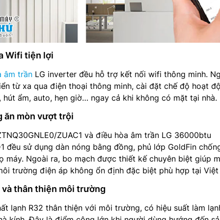
 Wifi tiện lợi
a âm trần
LG inverter đều hỗ trợ kết nối wifi thông minh. N
ển từ xa qua điện thoại thông minh, cài đặt chế độ hoạt đ
, hút ẩm, auto, hẹn giờ… ngay cả khi không có mặt tại nhà.
 ăn mòn vượt trội
 ZTNQ30GNLE0/ZUAC1 và điều hòa âm trần LG 36000btu
ều sử dụng dàn nóng bằng đồng, phủ lớp GoldFin chốn
ọ máy. Ngoài ra, bo mạch được thiết kế chuyên biệt giúp 
ôi trường điện áp không ổn định đặc biệt phù hợp tại Việ
i và thân thiện môi trường
ất lạnh R32 thân thiện với môi trường, có hiệu suất làm lạn
à kính. Đây là điểm cộng lớn khi người dùng hướng đến sả