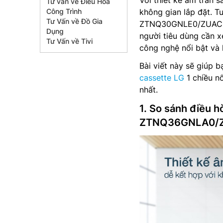
Với thiết kế âm trần 
Tư vấn về Điều Hòa
Công Trình
không gian lắp đặt. T
Tư Vấn về Đồ Gia
ZTNQ30GNLE0/ZUAC1 
Dụng
người tiêu dùng cần x
Tư Vấn về Tivi
công nghệ nổi bật và 
Bài viết này sẽ giúp 
cassette LG
1 chiều n
nhất.
1. So sánh điều
ZTNQ36GNLA0/ZUA