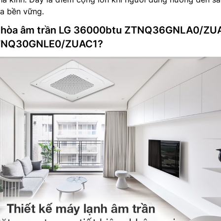
a bền vững.
u hòa âm trần LG 36000btu ZTNQ36GNLA0/ZU
ZTNQ30GNLE0/ZUAC1?