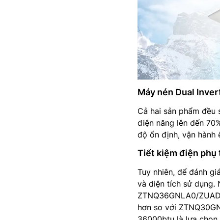
Máy nén Dual Inve
Cả hai sản phẩm đều s
điện năng lên đến 70%
độ ổn định, vận hành 
Tiết kiệm điện phụ
Tuy nhiên, để đánh gi
và diện tích sử dụng.
ZTNQ36GNLA0/ZUAD1 c
hơn so với ZTNQ30GNL
36000btu là lựa chọn 