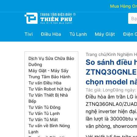
Mua Hàng Onl
Tivi
Điều Hòa
Tủ Lạnh
Máy Giặt
Điện 
Trang chủ
/
Kinh Nghiệm 
Dịch Vụ Sửa Chữa Bảo
So sánh điều 
Dưỡng
ZTNQ30GNLE0
Máy Giặt - Máy Sấy
Trung Tâm Bảo Hành
chọn model nà
Tư vấn Điều Hòa
Tư Vấn Robot hút bụi
Tác giả: Long
Đăng ngày: 
Tư Vấn Thiết Bị Nhà
Điều hòa âm trần LG 
Bếp
ZTNQ36GNLA0/ZUAD1 đ
Tư Vấn Tủ Đông
nghệ inverter hiện đạ
Tư Vấn Tủ Lạnh
lần lượt là 30000btu
Tư Vấn Tủ Mát
Tư vấn về Bình Nóng
văn phòng, showroom,
Lạnh