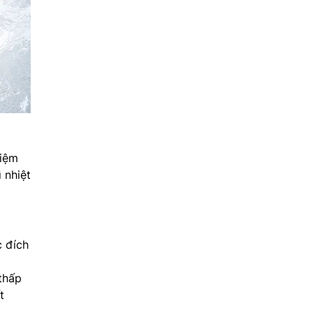
kiệm
 nhiệt
c đích
thấp
t