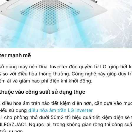
rter mạnh mẽ
ử dụng máy nén Dual Inverter độc quyền từ LG, giúp tiết 
 so với điều hòa thông thường. Công nghệ này giúp duy trì
êm ái và giảm hao phí điện khi khởi động.
 thuộc vào công suất sử dụng thực
á điều hòa âm trần nào tiết kiệm điện hơn, cần dựa vào mụ
 Nếu sử dụng
điều hòa âm trần LG inverter
ho phòng nhỏ dưới 50m2 thì hiệu quả tiết kiệm điện sẽ 
E0/ZUAC1. Ngược lại, trong không gian rộng thì công suấ
tối ưu hơn.