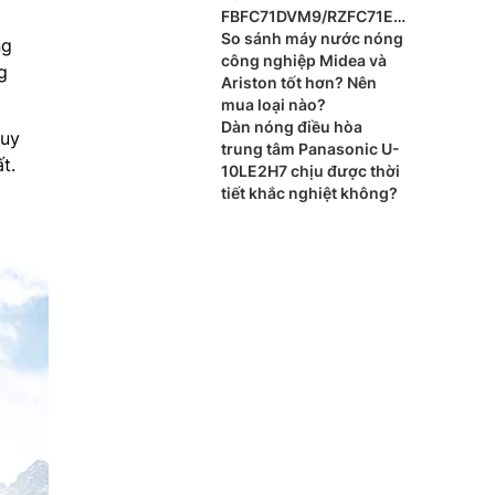
FBFC71DVM9/RZFC71EV
M cho xu hướng nội thất
So sánh máy nước nóng
ng
cao cấp?
công nghiệp Midea và
g
Ariston tốt hơn? Nên
mua loại nào?
Dàn nóng điều hòa
tuy
trung tâm Panasonic U-
t.
10LE2H7 chịu được thời
tiết khắc nghiệt không?