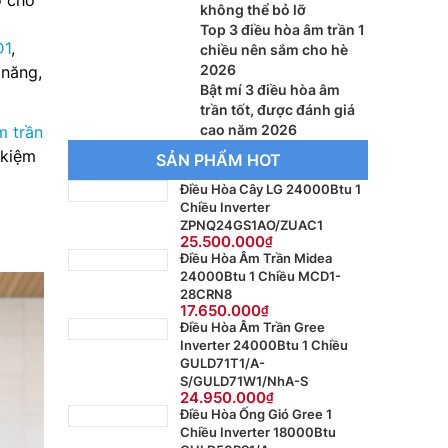
o cho
không thể bỏ lỡ
Top 3 điều hòa âm trần 1
D1
,
chiều nên sắm cho hè
2026
 năng,
Bật mí 3 điều hòa âm
trần tốt, được đánh giá
cao năm 2026
m trần
 kiệm
SẢN PHẨM HOT
Điều Hòa Cây LG 24000Btu 1
Chiều Inverter
ZPNQ24GS1AO/ZUAC1
25.500.000
Điều Hòa Âm Trần Midea
24000Btu 1 Chiều MCD1-
28CRN8
17.650.000
Điều Hòa Âm Trần Gree
Inverter 24000Btu 1 Chiều
GULD71T1/A-
S/GULD71W1/NhA-S
24.950.000
Điều Hòa Ống Gió Gree 1
Chiều Inverter 18000Btu