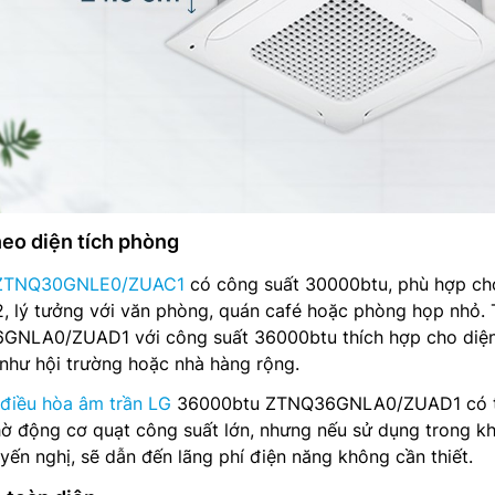
heo diện tích phòng
G ZTNQ30GNLE0/ZUAC1
có công suất 30000btu, phù hợp ch
, lý tưởng với văn phòng, quán café hoặc phòng họp nhỏ. 
GNLA0/ZUAD1 với công suất 36000btu thích hợp cho diện
như hội trường hoặc nhà hàng rộng.
điều hòa âm trần LG
36000btu ZTNQ36GNLA0/ZUAD1 có 
hờ động cơ quạt công suất lớn, nhưng nếu sử dụng trong k
ến nghị, sẽ dẫn đến lãng phí điện năng không cần thiết.