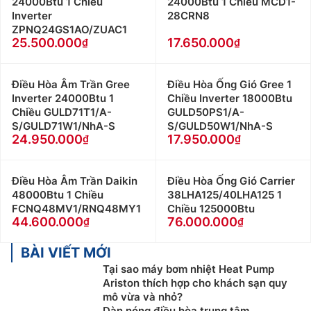
24000Btu 1 Chiều
24000Btu 1 Chiều MCD1-
Inverter
28CRN8
ZPNQ24GS1AO/ZUAC1
25.500.000
17.650.000
Điều Hòa Âm Trần Gree
Điều Hòa Ống Gió Gree 1
Inverter 24000Btu 1
Chiều Inverter 18000Btu
Chiều GULD71T1/A-
GULD50PS1/A-
S/GULD71W1/NhA-S
S/GULD50W1/NhA-S
24.950.000
17.950.000
Điều Hòa Âm Trần Daikin
Điều Hòa Ống Gió Carrier
48000Btu 1 Chiều
38LHA125/40LHA125 1
FCNQ48MV1/RNQ48MY1
Chiều 125000Btu
44.600.000
76.000.000
BÀI VIẾT MỚI
Tại sao máy bơm nhiệt Heat Pump
Ariston thích hợp cho khách sạn quy
mô vừa và nhỏ?
Dàn nóng điều hòa trung tâm