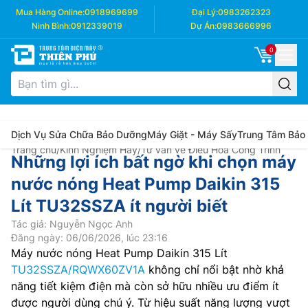
Mua Hàng Online:
0918969699
Đại Lý:
0983262323
Ninh Bình:
0912339019
Dự Án:
0983666996
0
Dịch Vụ Sửa Chữa Bảo Dưỡng
Máy Giặt - Máy Sấy
Trung Tâm Bảo
Trang chủ
/
Kinh Nghiệm Hay
/
Tư vấn về Điều Hòa Công Trình
Những lợi ích bất ngờ khi chọn máy
nước nóng Heat Pump Daikin 315
Lít TU32SSZA ít người biết
Tác giả: Nguyễn Ngọc Anh
Đăng ngày: 06/06/2026, lúc 23:16
Máy nước nóng Heat Pump Daikin 315 Lít
TU32SSZA/RQWX60ZV1A
không chỉ nổi bật nhờ khả
năng tiết kiệm điện mà còn sở hữu nhiều ưu điểm ít
được người dùng chú ý. Từ hiệu suất năng lượng vượt