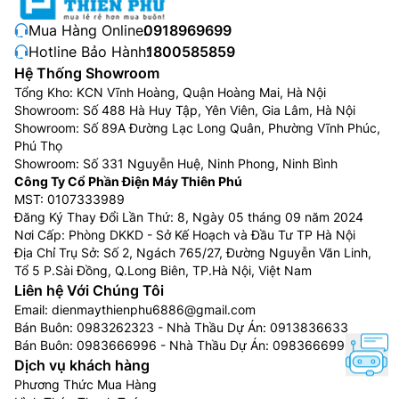
Mua Hàng Online:
0918969699
Hotline Bảo Hành:
1800585859
Hệ Thống Showroom
Tổng Kho: KCN Vĩnh Hoàng, Quận Hoàng Mai, Hà Nội
Showroom: Số 488 Hà Huy Tập, Yên Viên, Gia Lâm, Hà Nội
Showroom: Số 89A Đường Lạc Long Quân, Phường Vĩnh Phúc,
Phú Thọ
Showroom: Số 331 Nguyễn Huệ, Ninh Phong, Ninh Bình
Công Ty Cổ Phần Điện Máy Thiên Phú
MST: 0107333989
Đăng Ký Thay Đổi Lần Thứ: 8, Ngày 05 tháng 09 năm 2024
Nơi Cấp: Phòng DKKD - Sở Kế Hoạch và Đầu Tư TP Hà Nội
Địa Chỉ Trụ Sở: Số 2, Ngách 765/27, Đường Nguyễn Văn Linh,
Tổ 5 P.Sài Đồng, Q.Long Biên, TP.Hà Nội, Việt Nam
Liên hệ Với Chúng Tôi
Email:
dienmaythienphu6886@gmail.com
Bán Buôn:
0983262323
- Nhà Thầu Dự Án:
0913836633
Bán Buôn:
0983666996
- Nhà Thầu Dự Án:
0983666996
Dịch vụ khách hàng
Phương Thức Mua Hàng