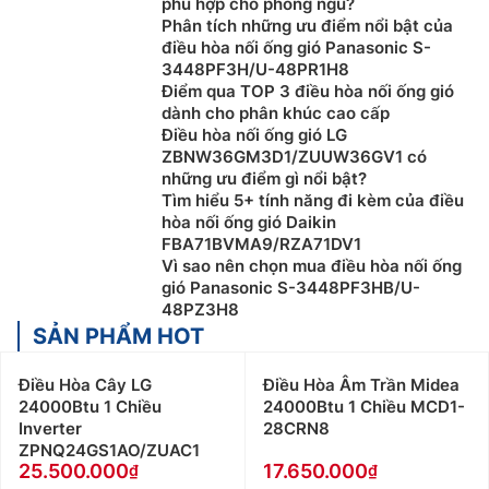
phù hợp cho phòng ngủ?
Phân tích những ưu điểm nổi bật của
điều hòa nối ống gió Panasonic S-
3448PF3H/U-48PR1H8
Điểm qua TOP 3 điều hòa nối ống gió
dành cho phân khúc cao cấp
Điều hòa nối ống gió LG
ZBNW36GM3D1/ZUUW36GV1 có
những ưu điểm gì nổi bật?
Tìm hiểu 5+ tính năng đi kèm của điều
hòa nối ống gió Daikin
FBA71BVMA9/RZA71DV1
Vì sao nên chọn mua điều hòa nối ống
gió Panasonic S-3448PF3HB/U-
48PZ3H8
SẢN PHẨM HOT
Điều Hòa Cây LG
Điều Hòa Âm Trần Midea
24000Btu 1 Chiều
24000Btu 1 Chiều MCD1-
Inverter
28CRN8
ZPNQ24GS1AO/ZUAC1
25.500.000
17.650.000