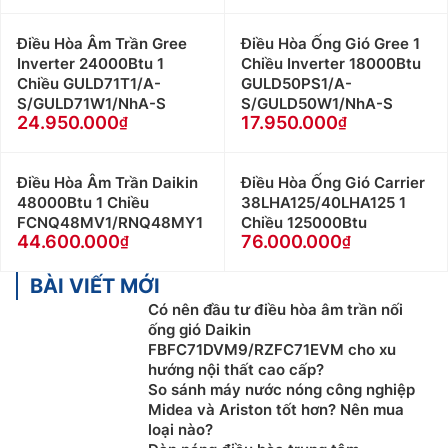
Điều Hòa Âm Trần Gree
Điều Hòa Ống Gió Gree 1
Inverter 24000Btu 1
Chiều Inverter 18000Btu
Chiều GULD71T1/A-
GULD50PS1/A-
S/GULD71W1/NhA-S
S/GULD50W1/NhA-S
24.950.000
17.950.000
Điều Hòa Âm Trần Daikin
Điều Hòa Ống Gió Carrier
48000Btu 1 Chiều
38LHA125/40LHA125 1
FCNQ48MV1/RNQ48MY1
Chiều 125000Btu
44.600.000
76.000.000
BÀI VIẾT MỚI
Có nên đầu tư điều hòa âm trần nối
ống gió Daikin
FBFC71DVM9/RZFC71EVM cho xu
hướng nội thất cao cấp?
So sánh máy nước nóng công nghiệp
Midea và Ariston tốt hơn? Nên mua
loại nào?