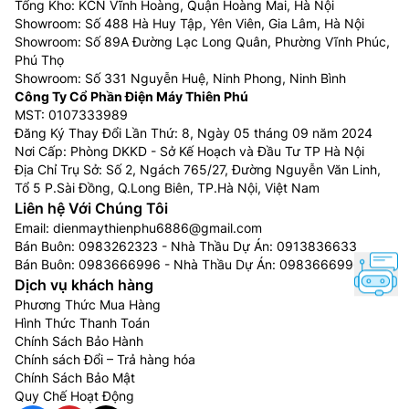
Tổng Kho: KCN Vĩnh Hoàng, Quận Hoàng Mai, Hà Nội
Showroom: Số 488 Hà Huy Tập, Yên Viên, Gia Lâm, Hà Nội
Showroom: Số 89A Đường Lạc Long Quân, Phường Vĩnh Phúc,
Phú Thọ
Showroom: Số 331 Nguyễn Huệ, Ninh Phong, Ninh Bình
Công Ty Cổ Phần Điện Máy Thiên Phú
MST: 0107333989
Đăng Ký Thay Đổi Lần Thứ: 8, Ngày 05 tháng 09 năm 2024
Nơi Cấp: Phòng DKKD - Sở Kế Hoạch và Đầu Tư TP Hà Nội
Địa Chỉ Trụ Sở: Số 2, Ngách 765/27, Đường Nguyễn Văn Linh,
Tổ 5 P.Sài Đồng, Q.Long Biên, TP.Hà Nội, Việt Nam
Liên hệ Với Chúng Tôi
Email:
dienmaythienphu6886@gmail.com
Bán Buôn:
0983262323
- Nhà Thầu Dự Án:
0913836633
Bán Buôn:
0983666996
- Nhà Thầu Dự Án:
0983666996
Dịch vụ khách hàng
Phương Thức Mua Hàng
Hình Thức Thanh Toán
Chính Sách Bảo Hành
Chính sách Đổi – Trả hàng hóa
Chính Sách Bảo Mật
Quy Chế Hoạt Động