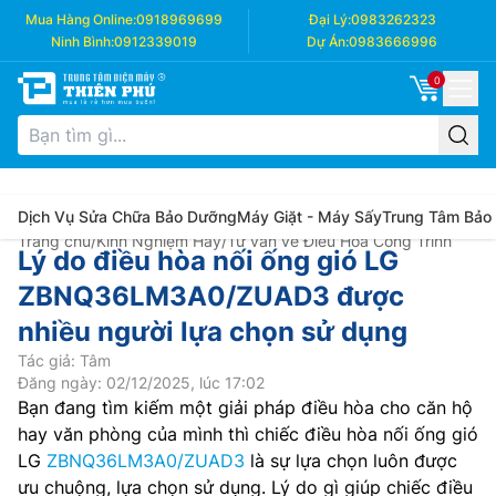
Mua Hàng Online:
0918969699
Đại Lý:
0983262323
Ninh Bình:
0912339019
Dự Án:
0983666996
0
Dịch Vụ Sửa Chữa Bảo Dưỡng
Máy Giặt - Máy Sấy
Trung Tâm Bảo
Trang chủ
/
Kinh Nghiệm Hay
/
Tư vấn về Điều Hòa Công Trình
Lý do điều hòa nối ống gió LG
ZBNQ36LM3A0/ZUAD3 được
nhiều người lựa chọn sử dụng
Tác giả: Tâm
Đăng ngày: 02/12/2025, lúc 17:02
Bạn đang tìm kiếm một giải pháp điều hòa cho căn hộ
hay văn phòng của mình thì chiếc điều hòa nối ống gió
LG
ZBNQ36LM3A0/ZUAD3
là sự lựa chọn luôn được
ưu chuộng, lựa chọn sử dụng. Lý do gì giúp chiếc điều