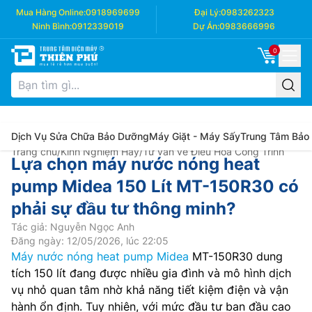
Mua Hàng Online:
0918969699
Đại Lý:
0983262323
Ninh Bình:
0912339019
Dự Án:
0983666996
0
Dịch Vụ Sửa Chữa Bảo Dưỡng
Máy Giặt - Máy Sấy
Trung Tâm Bảo
Trang chủ
/
Kinh Nghiệm Hay
/
Tư vấn về Điều Hòa Công Trình
Lựa chọn máy nước nóng heat
pump Midea 150 Lít MT-150R30 có
phải sự đầu tư thông minh?
Tác giả: Nguyễn Ngọc Anh
Đăng ngày: 12/05/2026, lúc 22:05
Máy nước nóng heat pump Midea
MT-150R30 dung
tích 150 lít đang được nhiều gia đình và mô hình dịch
vụ nhỏ quan tâm nhờ khả năng tiết kiệm điện và vận
hành ổn định. Tuy nhiên, với mức đầu tư ban đầu cao