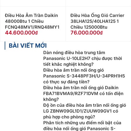
Điều Hòa Âm Trần Daikin
Điều Hòa Ống Gió Carrier
48000Btu 1 Chiều
38LHA125/40LHA125 1
FCNQ48MV1/RNQ48MY1
Chiều 125000Btu
44.600.000
76.000.000
BÀI VIẾT MỚI
Dàn nóng điều hòa trung tâm
Panasonic U-10LE2H7 chịu được thời
tiết khắc nghiệt không?
Điều hòa âm trần nối ống gió
Panasonic S-3448PF3H/U-34PRH1H5
có thực sự đáng tiền?
Điều hòa âm trần nối ống gió Daikin
FBA71BVMA9/RZF71DVM có tốn điện
không?
Độ ồn của điều hòa âm trần nối ống gió
LG ZBNW09GL1D1/ZUUW09GV1 có
phù hợp cho phòng ngủ?
Phân tích những ưu điểm nổi bật của
điều hòa nối ống gió Panasonic S-