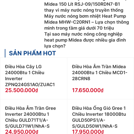
Midea 150 Lít RSJ-09/150RDN7-B1
thay vì máy nước nóng truyền thống
Máy nước nóng bơm nhiệt Heat Pump
Midea MHW-C20RN1 – Lựa chọn thông
minh trong tầm giá dưới 70 triệu
Tại sao máy nước nóng công nghiệp
heat pump Midea được nhiều gia đình
lựa chọn?
SẢN PHẨM HOT
Điều Hòa Cây LG
Điều Hòa Âm Trần Midea
24000Btu 1 Chiều
24000Btu 1 Chiều MCD1-
Inverter
28CRN8
ZPNQ24GS1AO/ZUAC1
25.500.000
17.650.000
Điều Hòa Âm Trần Gree
Điều Hòa Ống Gió Gree 1
Inverter 24000Btu 1
Chiều Inverter 18000Btu
Chiều GULD71T1/A-
GULD50PS1/A-
S/GULD71W1/NhA-S
S/GULD50W1/NhA-S
24.950.000
17.950.000