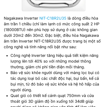
Nagakawa Inverter
NIT-C18R2U35
là dòng điều hòa
âm trần 1 chiều (chỉ làm lạnh có mức công suất 2 HP
(18000BTU) nên phù hợp sử dụng ở các không gian
dưới 20m2 đến 30m2. Đặc biệt, điều hòa Nagakawa
âm trần Inverter NIT-C18R2U35 được trang bị một số
công nghệ và tính năng nổi bật như sau:
Công nghệ Inverter tăng hiệu quả tiết kiệm năng
lượng lên tới 40% so với những model thông
thường, giảm chi phí tiền điện mỗi tháng.
Bảo vệ sức khỏe người dùng với màng lọc bụi có
tác dụng loại bỏ các chất độc hại, bụi bẩn, kể cả
bụi mịn, từ đó bảo vệ sức khỏe và hệ hô hấp của
người dùng.
Quat gió có thiết kế cánh quạt 750mm và cửa
thoát gió 3D giảm độ ồn xuống tới 34dB giúp