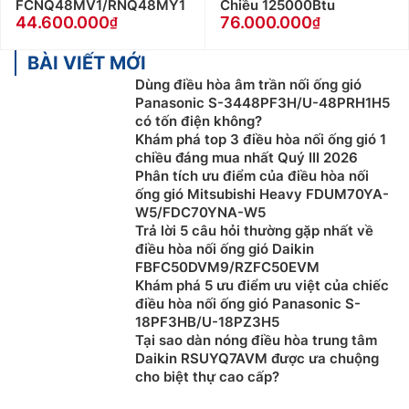
FCNQ48MV1/RNQ48MY1
Chiều 125000Btu
44.600.000
76.000.000
BÀI VIẾT MỚI
Dùng điều hòa âm trần nối ống gió
Panasonic S-3448PF3H/U-48PRH1H5
có tốn điện không?
Khám phá top 3 điều hòa nối ống gió 1
chiều đáng mua nhất Quý III 2026
Phân tích ưu điểm của điều hòa nối
ống gió Mitsubishi Heavy FDUM70YA-
W5/FDC70YNA-W5
Trả lời 5 câu hỏi thường gặp nhất về
điều hòa nối ống gió Daikin
FBFC50DVM9/RZFC50EVM
Khám phá 5 ưu điểm ưu việt của chiếc
điều hòa nối ống gió Panasonic S-
18PF3HB/U-18PZ3H5
Tại sao dàn nóng điều hòa trung tâm
Daikin RSUYQ7AVM được ưa chuộng
cho biệt thự cao cấp?