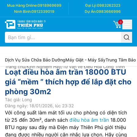
Mua Hàng Online:
0918969699
Đại Lý:
0983262323
Ninh Bình:
0912339019
Dự Án:
0983666996
0
Dịch Vụ Sửa Chữa Bảo Dưỡng
Máy Giặt - Máy Sấy
Trung Tâm Bảo
Trang chủ
/
Kinh Nghiệm Hay
/
Tư vấn về Điều Hòa Công Trình
Loạt điều hòa âm trần 18000 BTU
giá “mềm ” thích hợp để lắp đặt cho
phòng 30m2
Tác giả: Long
Đăng ngày: 18/01/2026, lúc 23:32
Với công suất làm mát tối ưu cho phòng có diện tích
từ 25 đến 30m², danh sách
điều hòa âm trần
18.000
BTU ngay sau đây mà Điện máy Thiên Phú giới thiệu
đang được nhiều người cân nhắc lựa chọn. Hãy cùng