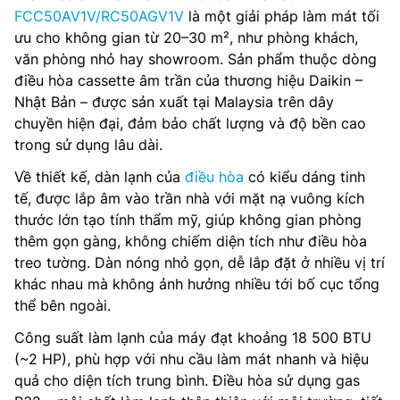
FCC50AV1V/RC50AGV1V
là một giải pháp làm mát tối
ưu cho không gian từ 20–30 m², như phòng khách,
văn phòng nhỏ hay showroom. Sản phẩm thuộc dòng
điều hòa cassette âm trần của thương hiệu Daikin –
Nhật Bản – được sản xuất tại Malaysia trên dây
chuyền hiện đại, đảm bảo chất lượng và độ bền cao
trong sử dụng lâu dài.
Về thiết kế, dàn lạnh của
điều hòa
có kiểu dáng tinh
tế, được lắp âm vào trần nhà với mặt nạ vuông kích
thước lớn tạo tính thẩm mỹ, giúp không gian phòng
thêm gọn gàng, không chiếm diện tích như điều hòa
treo tường. Dàn nóng nhỏ gọn, dễ lắp đặt ở nhiều vị trí
khác nhau mà không ảnh hưởng nhiều tới bố cục tổng
thể bên ngoài.
Công suất làm lạnh của máy đạt khoảng 18 500 BTU
(~2 HP), phù hợp với nhu cầu làm mát nhanh và hiệu
quả cho diện tích trung bình. Điều hòa sử dụng gas