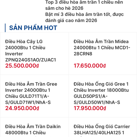
Top 3 điều hòa âm trần 1 chiều nên
sắm cho hè 2026
Bật mí 3 điều hòa âm trần tốt, được
đánh giá cao năm 2026
SẢN PHẨM HOT
Điều Hòa Cây LG
Điều Hòa Âm Trần Midea
24000Btu 1 Chiều
24000Btu 1 Chiều MCD1-
Inverter
28CRN8
ZPNQ24GS1AO/ZUAC1
25.500.000
17.650.000
Điều Hòa Âm Trần Gree
Điều Hòa Ống Gió Gree 1
Inverter 24000Btu 1
Chiều Inverter 18000Btu
Chiều GULD71T1/A-
GULD50PS1/A-
S/GULD71W1/NhA-S
S/GULD50W1/NhA-S
24.950.000
17.950.000
Điều Hòa Âm Trần Daikin
Điều Hòa Ống Gió Carrier
48000Btu 1 Chiều
38LHA125/40LHA125 1