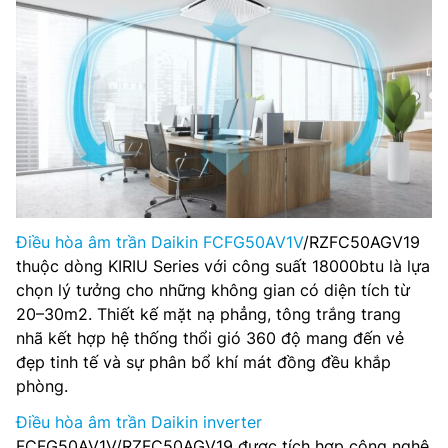
Điều hòa âm trần Daikin FCFG50AV1V
/RZFC50AGV19
thuộc dòng KIRIU Series với công suất 18000btu là lựa
chọn lý tưởng cho những không gian có diện tích từ
20–30m2. Thiết kế mặt nạ phẳng, tông trắng trang
nhã kết hợp hệ thống thổi gió 360 độ mang đến vẻ
đẹp tinh tế và sự phân bổ khí mát đồng đều khắp
phòng.
Điều hòa âm trần Daikin inverter
FCFG50AV1V/RZFC50AGV19 được tích hợp công nghệ