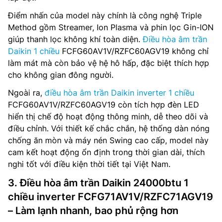
Điểm nhấn của model này chính là công nghệ Triple
Method gồm Streamer, Ion Plasma và phin lọc Gin-ION
giúp thanh lọc không khí toàn diện.
Điều hòa âm trần
Daikin 1 chiều
FCFG60AV1V/RZFC60AGV19 không chỉ
làm mát mà còn bảo vệ hệ hô hấp, đặc biệt thích hợp
cho không gian đông người.
Ngoài ra,
điều hòa âm trần Daikin inverter 1 chiều
FCFG60AV1V/RZFC60AGV19 còn tích hợp đèn LED
hiển thị chế độ hoạt động thông minh, dễ theo dõi và
điều chỉnh. Với thiết kế chắc chắn, hệ thống dàn nóng
chống ăn mòn và máy nén Swing cao cấp, model này
cam kết hoạt động ổn định trong thời gian dài, thích
nghi tốt với điều kiện thời tiết tại Việt Nam.
3. Điều hòa âm trần Daikin 24000btu 1
chiều inverter FCFG71AV1V/RZFC71AGV19
– Làm lạnh nhanh, bao phủ rộng hơn