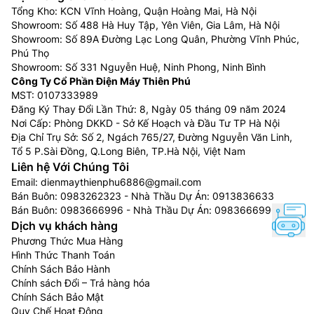
Tổng Kho: KCN Vĩnh Hoàng, Quận Hoàng Mai, Hà Nội
Showroom: Số 488 Hà Huy Tập, Yên Viên, Gia Lâm, Hà Nội
Showroom: Số 89A Đường Lạc Long Quân, Phường Vĩnh Phúc,
Phú Thọ
Showroom: Số 331 Nguyễn Huệ, Ninh Phong, Ninh Bình
Công Ty Cổ Phần Điện Máy Thiên Phú
MST: 0107333989
Đăng Ký Thay Đổi Lần Thứ: 8, Ngày 05 tháng 09 năm 2024
Nơi Cấp: Phòng DKKD - Sở Kế Hoạch và Đầu Tư TP Hà Nội
Địa Chỉ Trụ Sở: Số 2, Ngách 765/27, Đường Nguyễn Văn Linh,
Tổ 5 P.Sài Đồng, Q.Long Biên, TP.Hà Nội, Việt Nam
Liên hệ Với Chúng Tôi
Email:
dienmaythienphu6886@gmail.com
Bán Buôn:
0983262323
- Nhà Thầu Dự Án:
0913836633
Bán Buôn:
0983666996
- Nhà Thầu Dự Án:
0983666996
Dịch vụ khách hàng
Phương Thức Mua Hàng
Hình Thức Thanh Toán
Chính Sách Bảo Hành
Chính sách Đổi – Trả hàng hóa
Chính Sách Bảo Mật
Quy Chế Hoạt Động