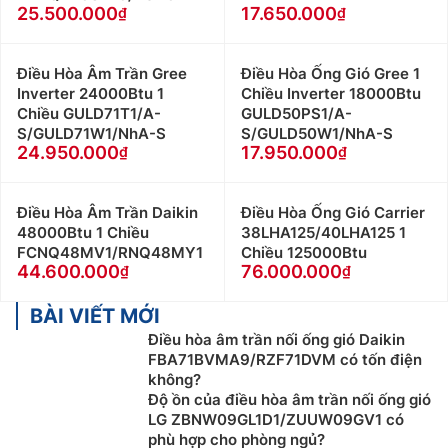
25.500.000
17.650.000
Điều Hòa Âm Trần Gree
Điều Hòa Ống Gió Gree 1
Inverter 24000Btu 1
Chiều Inverter 18000Btu
Chiều GULD71T1/A-
GULD50PS1/A-
S/GULD71W1/NhA-S
S/GULD50W1/NhA-S
24.950.000
17.950.000
Điều Hòa Âm Trần Daikin
Điều Hòa Ống Gió Carrier
48000Btu 1 Chiều
38LHA125/40LHA125 1
FCNQ48MV1/RNQ48MY1
Chiều 125000Btu
44.600.000
76.000.000
BÀI VIẾT MỚI
Điều hòa âm trần nối ống gió Daikin
FBA71BVMA9/RZF71DVM có tốn điện
không?
Độ ồn của điều hòa âm trần nối ống gió
LG ZBNW09GL1D1/ZUUW09GV1 có
phù hợp cho phòng ngủ?