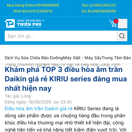
Mua Hàng Online:
0918969699
Đại Lý:
0983262323
Ninh Bình:
0912339019
Dự Án:
0983666996
0
Dịch Vụ Sửa Chữa Bảo Dưỡng
Máy Giặt - Máy Sấy
Trung Tâm Bảo
Trang chủ
/
Kinh Nghiệm Hay
/
Tư vấn về Điều Hòa Công Trình
Khám phá TOP 3 điều hòa âm trần
Daikin giá rẻ KIRIU series đáng mua
nhất hiện nay
Tác giả: Long
Đăng ngày: 18/06/2025, lúc 23:35
Điều hòa âm trần Daikin giá rẻ
KIRIU Series đang là
dòng sản phẩm được ưa chuộng hàng đầu trong phân
khúc điều hòa thương mại nhờ thiết kế hiện đại, công
nghệ tiên tiến và khả năng tiết kiệm điện vượt trội. Với