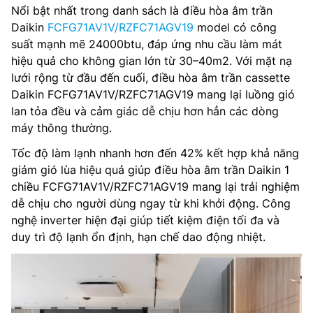
Nổi bật nhất trong danh sách là điều hòa âm trần
Daikin
FCFG71AV1V/RZFC71AGV19
model có công
suất mạnh mẽ 24000btu, đáp ứng nhu cầu làm mát
hiệu quả cho không gian lớn từ 30–40m2. Với mặt nạ
lưới rộng từ đầu đến cuối, điều hòa âm trần cassette
Daikin FCFG71AV1V/RZFC71AGV19 mang lại luồng gió
lan tỏa đều và cảm giác dễ chịu hơn hẳn các dòng
máy thông thường.
Tốc độ làm lạnh nhanh hơn đến 42% kết hợp khả năng
giảm gió lùa hiệu quả giúp điều hòa âm trần Daikin 1
chiều FCFG71AV1V/RZFC71AGV19 mang lại trải nghiệm
dễ chịu cho người dùng ngay từ khi khởi động. Công
nghệ inverter hiện đại giúp tiết kiệm điện tối đa và
duy trì độ lạnh ổn định, hạn chế dao động nhiệt.