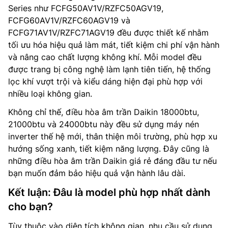
Series như FCFG50AV1V/RZFC50AGV19,
FCFG60AV1V/RZFC60AGV19 và
FCFG71AV1V/RZFC71AGV19 đều được thiết kế nhằm
tối ưu hóa hiệu quả làm mát, tiết kiệm chi phí vận hành
và nâng cao chất lượng không khí. Mỗi model đều
được trang bị công nghệ làm lạnh tiên tiến, hệ thống
lọc khí vượt trội và kiểu dáng hiện đại phù hợp với
nhiều loại không gian.
Không chỉ thế, điều hòa âm trần Daikin 18000btu,
21000btu và 24000btu này đều sử dụng máy nén
inverter thế hệ mới, thân thiện môi trường, phù hợp xu
hướng sống xanh, tiết kiệm năng lượng. Đây cũng là
những điều hòa âm trần Daikin giá rẻ đáng đầu tư nếu
bạn muốn đảm bảo hiệu quả vận hành lâu dài.
Kết luận: Đâu là model phù hợp nhất dành
cho bạn?
Tùy thuộc vào diện tích không gian, nhu cầu sử dụng