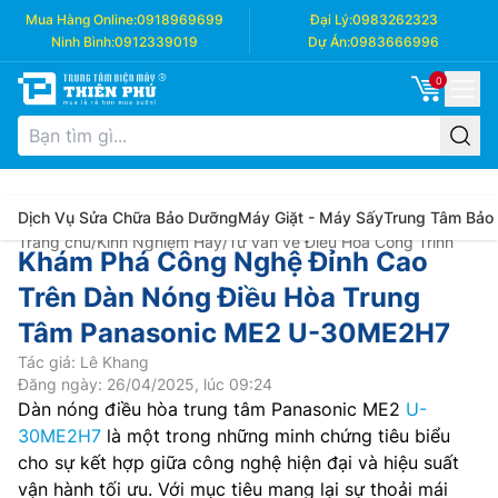
Mua Hàng Online:
0918969699
Đại Lý:
0983262323
Ninh Bình:
0912339019
Dự Án:
0983666996
0
Dịch Vụ Sửa Chữa Bảo Dưỡng
Máy Giặt - Máy Sấy
Trung Tâm Bảo
Trang chủ
/
Kinh Nghiệm Hay
/
Tư vấn về Điều Hòa Công Trình
Khám Phá Công Nghệ Đỉnh Cao
Trên Dàn Nóng Điều Hòa Trung
Tâm Panasonic ME2 U-30ME2H7
Tác giả: Lê Khang
Đăng ngày: 26/04/2025, lúc 09:24
Dàn nóng điều hòa trung tâm Panasonic ME2
U-
30ME2H7
là một trong những minh chứng tiêu biểu
cho sự kết hợp giữa công nghệ hiện đại và hiệu suất
vận hành tối ưu. Với mục tiêu mang lại sự thoải mái