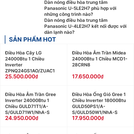
Dàn nóng điều hòa trung tâm
Panasonic U-5LE2H7 phù hợp với
những công trình nào?
Dàn nóng điều hòa trung tâm
Panasonic U-4LE2H7 kết nối được với
dàn lạnh nào?
SẢN PHẨM HOT
Điều Hòa Cây LG
Điều Hòa Âm Trần Midea
24000Btu 1 Chiều
24000Btu 1 Chiều MCD1-
Inverter
28CRN8
ZPNQ24GS1AO/ZUAC1
25.500.000
17.650.000
Điều Hòa Âm Trần Gree
Điều Hòa Ống Gió Gree 1
Inverter 24000Btu 1
Chiều Inverter 18000Btu
Chiều GULD71T1/A-
GULD50PS1/A-
S/GULD71W1/NhA-S
S/GULD50W1/NhA-S
24.950.000
17.950.000