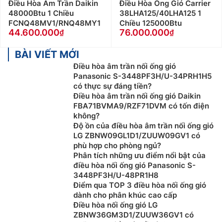
Điều Hòa Âm Trần Daikin
Điều Hòa Ống Gió Carrier
48000Btu 1 Chiều
38LHA125/40LHA125 1
FCNQ48MV1/RNQ48MY1
Chiều 125000Btu
44.600.000
76.000.000
BÀI VIẾT MỚI
Điều hòa âm trần nối ống gió
Panasonic S-3448PF3H/U-34PRH1H5
có thực sự đáng tiền?
Điều hòa âm trần nối ống gió Daikin
FBA71BVMA9/RZF71DVM có tốn điện
không?
Độ ồn của điều hòa âm trần nối ống gió
LG ZBNW09GL1D1/ZUUW09GV1 có
phù hợp cho phòng ngủ?
Phân tích những ưu điểm nổi bật của
điều hòa nối ống gió Panasonic S-
3448PF3H/U-48PR1H8
Điểm qua TOP 3 điều hòa nối ống gió
dành cho phân khúc cao cấp
Điều hòa nối ống gió LG
ZBNW36GM3D1/ZUUW36GV1 có