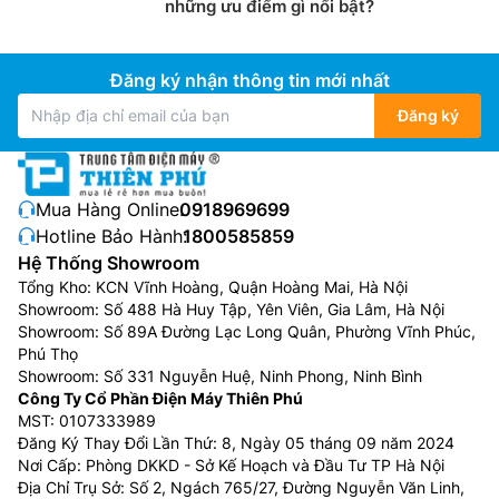
những ưu điểm gì nổi bật?
Đăng ký nhận thông tin mới nhất
Đăng ký
Mua Hàng Online:
0918969699
Hotline Bảo Hành:
1800585859
Hệ Thống Showroom
Tổng Kho: KCN Vĩnh Hoàng, Quận Hoàng Mai, Hà Nội
Showroom: Số 488 Hà Huy Tập, Yên Viên, Gia Lâm, Hà Nội
Showroom: Số 89A Đường Lạc Long Quân, Phường Vĩnh Phúc,
Phú Thọ
Showroom: Số 331 Nguyễn Huệ, Ninh Phong, Ninh Bình
Công Ty Cổ Phần Điện Máy Thiên Phú
MST: 0107333989
Đăng Ký Thay Đổi Lần Thứ: 8, Ngày 05 tháng 09 năm 2024
Nơi Cấp: Phòng DKKD - Sở Kế Hoạch và Đầu Tư TP Hà Nội
Địa Chỉ Trụ Sở: Số 2, Ngách 765/27, Đường Nguyễn Văn Linh,