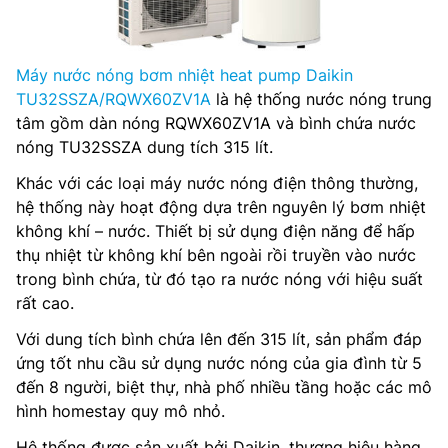
Máy nước nóng bơm nhiệt heat pump Daikin
TU32SSZA/RQWX60ZV1A
là hệ thống nước nóng trung
tâm gồm dàn nóng RQWX60ZV1A và bình chứa nước
nóng TU32SSZA dung tích 315 lít.
Khác với các loại máy nước nóng điện thông thường,
hệ thống này hoạt động dựa trên nguyên lý bơm nhiệt
không khí – nước. Thiết bị sử dụng điện năng để hấp
thụ nhiệt từ không khí bên ngoài rồi truyền vào nước
trong bình chứa, từ đó tạo ra nước nóng với hiệu suất
rất cao.
Với dung tích bình chứa lên đến 315 lít, sản phẩm đáp
ứng tốt nhu cầu sử dụng nước nóng của gia đình từ 5
đến 8 người, biệt thự, nhà phố nhiều tầng hoặc các mô
hình homestay quy mô nhỏ.
Hệ thống được sản xuất bởi Daikin, thương hiệu hàng