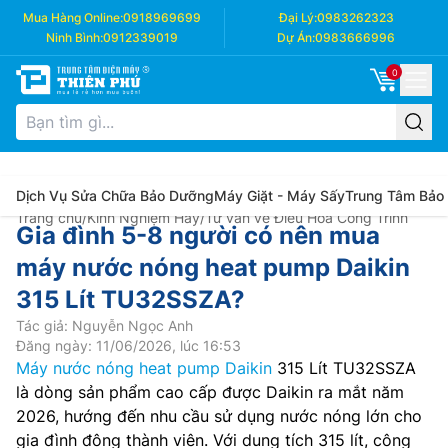
Mua Hàng Online:
0918969699
Đại Lý:
0983262323
Ninh Bình:
0912339019
Dự Án:
0983666996
0
Dịch Vụ Sửa Chữa Bảo Dưỡng
Máy Giặt - Máy Sấy
Trung Tâm Bảo
Trang chủ
/
Kinh Nghiệm Hay
/
Tư vấn về Điều Hòa Công Trình
Gia đình 5-8 người có nên mua
máy nước nóng heat pump Daikin
315 Lít TU32SSZA?
Tác giả: Nguyễn Ngọc Anh
Đăng ngày: 11/06/2026, lúc 16:53
Máy nước nóng heat pump Daikin
315 Lít TU32SSZA
là dòng sản phẩm cao cấp được Daikin ra mắt năm
2026, hướng đến nhu cầu sử dụng nước nóng lớn cho
gia đình đông thành viên. Với dung tích 315 lít, công