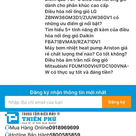
dành cho phân khúc cao cấp
Điều hòa nối ống gió LG
ZBNW36GM3D1/ZUUW36GV1 có
những ưu điểm gì nổi bật?
Tìm hiểu 5+ tính năng đi kèm của điều
hòa nối ống gió Daikin
FBA71BVMA9/RZA71DV1
Máy bơm nhiệt heat pump Ariston giá
rẻ chất lượng thế nào? Có tốt không?
Điều hòa âm trần nối ống gió
Mitsubishi FDUM100VH/FDC100VNA-
W có thực sự tốt và đáng tiền?
Đăng ký nhận thông tin mới nhất
Đăng ký
Mua Hàng Online:
0918969699
Hotline Bảo Hành:
1800585859