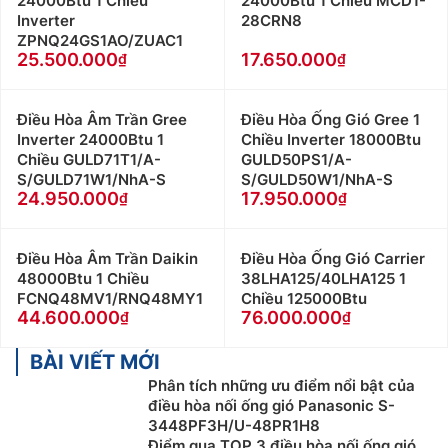
24000Btu 1 Chiều
24000Btu 1 Chiều MCD1-
Inverter
28CRN8
ZPNQ24GS1AO/ZUAC1
25.500.000
17.650.000
Điều Hòa Âm Trần Gree
Điều Hòa Ống Gió Gree 1
Inverter 24000Btu 1
Chiều Inverter 18000Btu
Chiều GULD71T1/A-
GULD50PS1/A-
S/GULD71W1/NhA-S
S/GULD50W1/NhA-S
24.950.000
17.950.000
Điều Hòa Âm Trần Daikin
Điều Hòa Ống Gió Carrier
48000Btu 1 Chiều
38LHA125/40LHA125 1
FCNQ48MV1/RNQ48MY1
Chiều 125000Btu
44.600.000
76.000.000
BÀI VIẾT MỚI
Phân tích những ưu điểm nổi bật của
điều hòa nối ống gió Panasonic S-
3448PF3H/U-48PR1H8
Điểm qua TOP 3 điều hòa nối ống gió