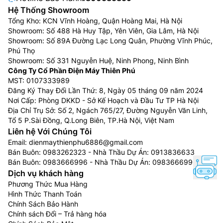
Hệ Thống Showroom
Tổng Kho: KCN Vĩnh Hoàng, Quận Hoàng Mai, Hà Nội
Showroom: Số 488 Hà Huy Tập, Yên Viên, Gia Lâm, Hà Nội
Showroom: Số 89A Đường Lạc Long Quân, Phường Vĩnh Phúc,
Phú Thọ
Showroom: Số 331 Nguyễn Huệ, Ninh Phong, Ninh Bình
Công Ty Cổ Phần Điện Máy Thiên Phú
MST: 0107333989
Đăng Ký Thay Đổi Lần Thứ: 8, Ngày 05 tháng 09 năm 2024
Nơi Cấp: Phòng DKKD - Sở Kế Hoạch và Đầu Tư TP Hà Nội
Địa Chỉ Trụ Sở: Số 2, Ngách 765/27, Đường Nguyễn Văn Linh,
Tổ 5 P.Sài Đồng, Q.Long Biên, TP.Hà Nội, Việt Nam
Liên hệ Với Chúng Tôi
Email:
dienmaythienphu6886@gmail.com
Bán Buôn:
0983262323
- Nhà Thầu Dự Án:
0913836633
Bán Buôn:
0983666996
- Nhà Thầu Dự Án:
0983666996
Dịch vụ khách hàng
Phương Thức Mua Hàng
Hình Thức Thanh Toán
Chính Sách Bảo Hành
Chính sách Đổi – Trả hàng hóa