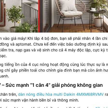
 vào giá máy! Khi lắp 4 bộ đơn, bạn sẽ phải nhân 4 lần chi
 đồng và aptomat. Chưa kể đến việc bảo dưỡng định kỳ sau
 kiểm tra, nạp gas và vệ sinh cho cả 4 máy độc lập, cực kỳ 
bạc.
ng tiếng ồn của 4 cục nóng hoạt động cùng lúc thực sự là 
g chỉ gây phiền toái cho chính gia đình bạn mà còn ảnh h
uanh.
 Sức mạnh “1 cân 4” giải phóng không gian
khăn trên,
dàn nóng điều hòa multi Daikin 4MXM68RVMV
ra
ới sức mạnh vận hành bền bỉ và thông minh.