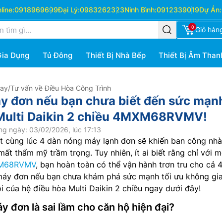
ine:
0918969699
Đại Lý:
0983262323
Ninh Bình:
0912339019
Dự Án:
0
Giỏ hàn
Gia Dụng
Tủ Đông
Thiết Bị Nhà Bếp
Thiết Bị Âm Than
Hay
/
Tư vấn về Điều Hòa Công Trình
y đơn nếu bạn chưa biết đến sức mạn
 Multi Daikin 2 chiều 4MXM68RVMV!
ng ngày: 03/02/2026, lúc 17:13
đặt cùng lúc 4 dàn nóng máy lạnh đơn sẽ khiến ban công nh
mất thẩm mỹ trầm trọng. Tuy nhiên, ít ai biết rằng chỉ với m
M68RVMV
, bạn hoàn toàn có thể vận hành trơn tru cho cả 
máy đơn nếu bạn chưa khám phá sức mạnh tối ưu không gi
ội của hệ điều hòa Multi Daikin 2 chiều ngay dưới đây!
áy đơn là sai lầm cho căn hộ hiện đại?