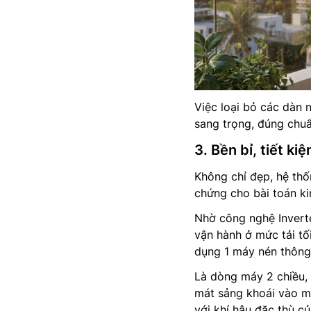
Việc loại bỏ các dàn 
sang trọng, đúng chuẩ
3. Bền bỉ, tiết ki
Không chỉ đẹp, hệ th
chứng cho bài toán ki
Nhờ công nghệ Inverte
vận hành ở mức tải tối
dụng 1 máy nén thông 
Là dòng máy 2 chiều,
mát sảng khoái vào m
với khí hậu đặc thù c