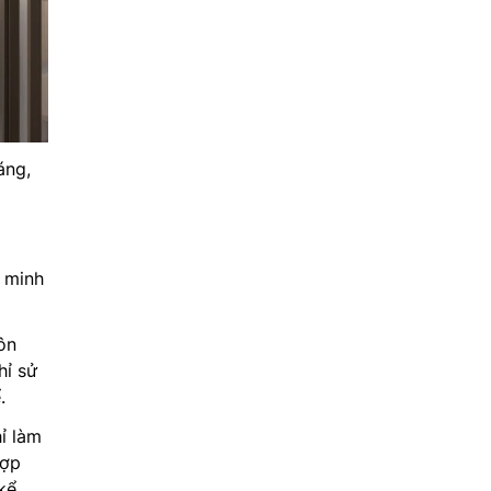
áng,
 minh
ôn
hỉ sử
.
ỉ làm
hợp
kể