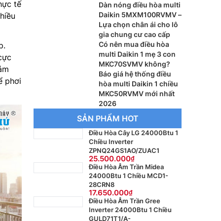
hực tế
Dàn nóng điều hòa multi
Daikin 5MXM100RVMV –
nhiều
Lựa chọn chân ái cho lô
gia chung cư cao cấp
Có nên mua điều hòa
p.
multi Daikin 1 mẹ 3 con
cực
MKC70SVMV không?
iảm
Báo giá hệ thống điều
ể phơi
hòa multi Daikin 1 chiều
MKC50RVMV mới nhất
2026
SẢN PHẨM HOT
Điều Hòa Cây LG 24000Btu 1
Chiều Inverter
ZPNQ24GS1AO/ZUAC1
25.500.000
Điều Hòa Âm Trần Midea
24000Btu 1 Chiều MCD1-
28CRN8
17.650.000
Điều Hòa Âm Trần Gree
Inverter 24000Btu 1 Chiều
GULD71T1/A-