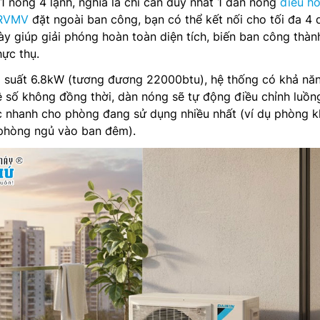
1 nóng 4 lạnh, nghĩa là chỉ cần duy nhất 1 dàn nóng
điều h
8RVMV
đặt ngoài ban công, bạn có thể kết nối cho tối đa 4 
này giúp giải phóng hoàn toàn diện tích, biến ban công thàn
hực thụ.
g suất 6.8kW (tương đương 22000btu), hệ thống có khả nă
ệ số không đồng thời, dàn nóng sẽ tự động điều chỉnh luồn
ực nhanh cho phòng đang sử dụng nhiều nhất (ví dụ phòng 
phòng ngủ vào ban đêm).