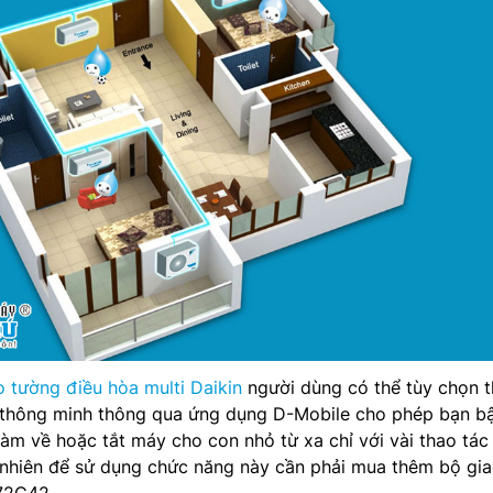
o tường điều hòa multi Daikin
người dùng có thể tùy chọn 
 thông minh thông qua ứng dụng D-Mobile cho phép bạn b
 làm về hoặc tắt máy cho con nhỏ từ xa chỉ với vài thao tá
 nhiên để sử dụng chức năng này cần phải mua thêm bộ gi
72C42.