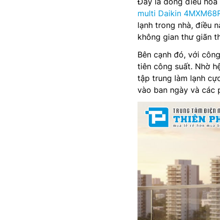
Đây là dòng điều hòa 
multi Daikin 4MXM6
lạnh trong nhà, điều 
không gian thư giãn t
Bên cạnh đó, với côn
tiên công suất. Nhờ h
tập trung làm lạnh c
vào ban ngày và các 