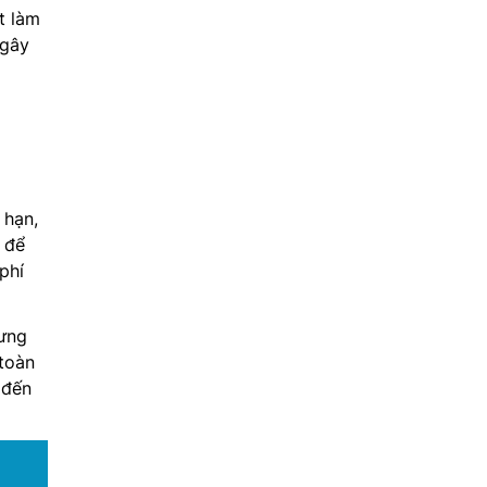
t làm
 gây
 hạn,
 để
phí
ưng
 toàn
 đến