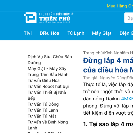
Mua Hàng Onl
Tivi
Điều Hòa
Tủ Lạnh
Máy Giặt
Điện 
Trang chủ
/
Kinh Nghiệm 
Dịch Vụ Sửa Chữa Bảo
Đừng lắp 4 má
Dưỡng
của điều hòa
Máy Giặt - Máy Sấy
Trung Tâm Bảo Hành
Tác giả: Nguyễn Dũng
Đă
Tư vấn Điều Hòa
Thực tế là, việc lắp 
Tư Vấn Robot hút bụi
trở nên “ngột thở” và 
Tư Vấn Thiết Bị Nhà
Bếp
dàn nóng Daikin
4MX
Tư Vấn Tủ Đông
phòng. Đừng vội lắp 
Tư Vấn Tủ Lạnh
tiết kiệm điện vượt tr
Tư Vấn Tủ Mát
Tư vấn về Bình Nóng
1. Tại sao lắp 4 m
Lạnh