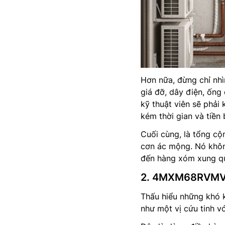
Hơn nữa, đừng chỉ nhìn
giá đỡ, dây điện, ống
kỹ thuật viên sẽ phải
kém thời gian và tiền 
Cuối cùng, là tổng cộ
cơn ác mộng. Nó khôn
đến hàng xóm xung q
2. 4MXM68RVMV –
Thấu hiểu những khó 
như một vị cứu tinh v