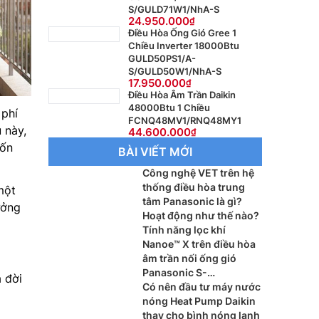
S/GULD71W1/NhA-S
24.950.000
Điều Hòa Ống Gió Gree 1
Chiều Inverter 18000Btu
GULD50PS1/A-
S/GULD50W1/NhA-S
17.950.000
Điều Hòa Âm Trần Daikin
48000Btu 1 Chiều
 phí
FCNQ48MV1/RNQ48MY1
 này,
44.600.000
tốn
BÀI VIẾT MỚI
Công nghệ VET trên hệ
thống điều hòa trung
một
tâm Panasonic là gì?
ưởng
Hoạt động như thế nào?
Tính năng lọc khí
Nanoe™ X trên điều hòa
âm trần nối ống gió
Panasonic S-
 đời
3448PF3H/U-48PR1H5
Có nên đầu tư máy nước
hoạt động ra sao?
nóng Heat Pump Daikin
thay cho bình nóng lạnh