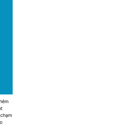
thêm
ật
c chạm
ao