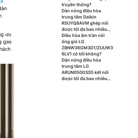
òa
truyền thống?
dàn
Dàn nóng điều hòa
h
trung tâm Daikin
RSUYQ8AVM ghép nối
được tối đa bao nhiêu
ng ưu
dàn lạnh?
Điều hòa âm trần nối
g gas
ống gió LG
ZBNW36GM3D1/ZUUW3
khách
6LV1 có tốt không?
Dàn nóng điều hòa
trung tâm LG
ARUN050GSS5 kết nối
được tối đa bao nhiêu
dàn lạnh?