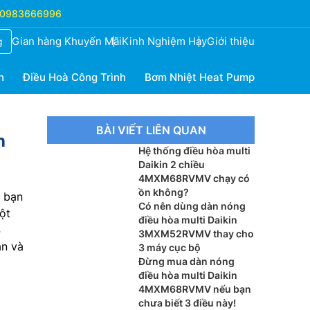
0983666996
Gian hàng Khuyến Mãi
Kinh Nghiệm Hay
Giới thiệu
g
h
Điều Hoà Công Trình
Bơm Nhiệt Heat Pump
BÀI VIẾT LIÊN QUAN
h
Hệ thống điều hòa multi
Daikin 2 chiều
4MXM68RVMV chạy có
ồn không?
à bạn
Có nên dùng dàn nóng
ột
điều hòa multi Daikin
4
3MXM52RVMV thay cho
an và
3 máy cục bộ
Đừng mua dàn nóng
điều hòa multi Daikin
4MXM68RVMV nếu bạn
chưa biết 3 điều này!