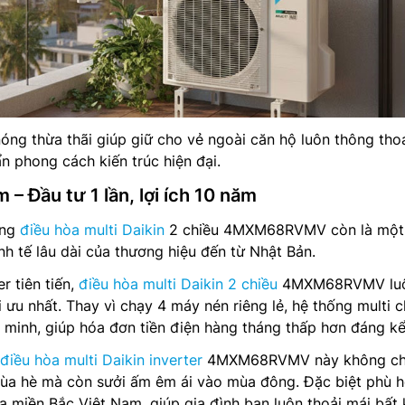
nóng thừa thãi giúp giữ cho vẻ ngoài căn hộ luôn thông tho
n phong cách kiến trúc hiện đại.
ệm – Đầu tư 1 lần, lợi ích 10 năm
ống
điều hòa multi Daikin
2 chiều 4MXM68RVMV còn là một
nh tế lâu dài của thương hiệu đến từ Nhật Bản.
r tiên tiến,
điều hòa multi Daikin 2 chiều
4MXM68RVMV lu
 ưu nhất. Thay vì chạy 4 máy nén riêng lẻ, hệ thống multi c
minh, giúp hóa đơn tiền điện hàng tháng thấp hơn đáng kể
điều hòa multi Daikin inverter
4MXM68RVMV này không ch
ùa hè mà còn sưởi ấm êm ái vào mùa đông. Đặc biệt phù 
ủa miền Bắc Việt Nam, giúp gia đình bạn luôn thoải mái bất 