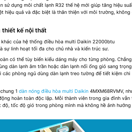
ử dụng môi chất lạnh R32 thế hệ mới giúp tăng hiệu suấ
ệt hiệu quả và đặc biệt là thân thiện với môi trường, không
 thiết kế nội thất
 khác của hệ thống điều hòa multi Daikin 22000btu
ự linh hoạt tối đa cho chủ nhà và kiến trúc sư.
toàn có thể tùy biến kiểu dáng máy cho từng phòng. Chẳng
ng dàn lạnh âm trần hoặc dàn lạnh nối ống gió sang trọng
hi các phòng ngủ dùng dàn lạnh treo tường để tiết kiệm chi 
 chung 1
dàn nóng điều hòa multi Daikin
4MXM68RVMV, nh
 động hoàn toàn độc lập. Mỗi thành viên trong gia đình vẫn
ệt độ, tốc độ gió trong phòng mình mà không hề ảnh hưởng