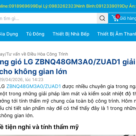
ine:
0918969699
Đại Lý:
0983262323
Ninh Bình:
0912339019
Dự Án:
0
Giỏ hàn
Gia Dụng
Tủ Đông
Thiết Bị Nhà Bếp
Thiết Bị Âm Than
Hay
/
Tư vấn về Điều Hòa Công Trình
 ống gió LG ZBNQ48GM3A0/ZUAD1 giải
cho không gian lớn
29/04/2026, lúc 14:23
 LG
ZBNQ48GM3A0/ZUAD1
được nhiều chuyên gia trong n
 một trong những giải pháp làm mát và kiểm soát nhiệt độ 
ởng tới tính thẩm mỹ chung của toàn bộ công trình. Hôm 
u chi tiết sản phẩm này để có thể thấy đây là 1 trong nhữn
không gian lớn.
 tiện nghi và tính thẩm mỹ