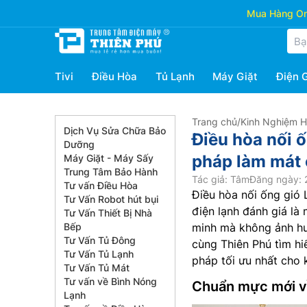
Mua Hàng Onl
Tivi
Điều Hòa
Tủ Lạnh
Máy Giặt
Điện 
Trang chủ
/
Kinh Nghiệm 
Dịch Vụ Sửa Chữa Bảo
Điều hòa nối
Dưỡng
pháp làm mát 
Máy Giặt - Máy Sấy
Trung Tâm Bảo Hành
Tác giả: Tâm
Đăng ngày: 
Tư vấn Điều Hòa
Điều hòa nối ống gió
Tư Vấn Robot hút bụi
điện lạnh đánh giá là
Tư Vấn Thiết Bị Nhà
Bếp
minh mà không ảnh hư
Tư Vấn Tủ Đông
cùng Thiên Phú tìm hiể
Tư Vấn Tủ Lạnh
pháp tối ưu nhất cho 
Tư Vấn Tủ Mát
Tư vấn về Bình Nóng
Chuẩn mực mới về
Lạnh