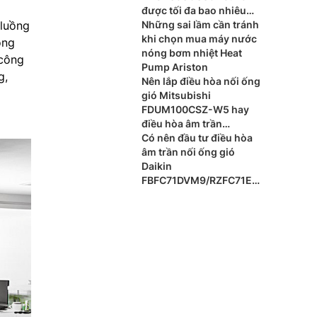
được tối đa bao nhiêu
luồng
dàn lạnh?
Những sai lầm cần tránh
khi chọn mua máy nước
ông
nóng bơm nhiệt Heat
 công
Pump Ariston
g,
Nên lắp điều hòa nối ống
gió Mitsubishi
FDUM100CSZ-W5 hay
điều hòa âm trần
Mitsubishi FDT100CNZ-
Có nên đầu tư điều hòa
W5 cho phòng khách?
âm trần nối ống gió
Daikin
FBFC71DVM9/RZFC71EV
M cho xu hướng nội thất
cao cấp?