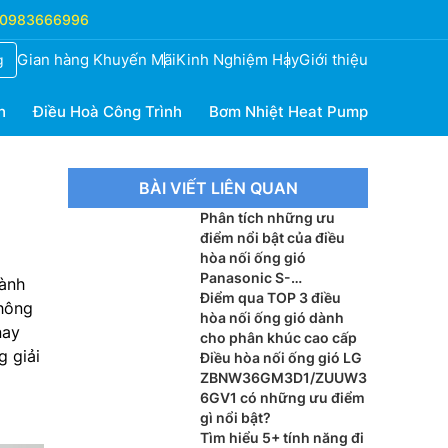
0983666996
Gian hàng Khuyến Mãi
Kinh Nghiệm Hay
Giới thiệu
g
h
Điều Hoà Công Trình
Bơm Nhiệt Heat Pump
BÀI VIẾT LIÊN QUAN
Phân tích những ưu
điểm nổi bật của điều
hòa nối ống gió
Panasonic S-
gành
3448PF3H/U-48PR1H8
Điểm qua TOP 3 điều
thông
hòa nối ống gió dành
nay
cho phân khúc cao cấp
g giải
Điều hòa nối ống gió LG
ZBNW36GM3D1/ZUUW3
6GV1 có những ưu điểm
gì nổi bật?
Tìm hiểu 5+ tính năng đi