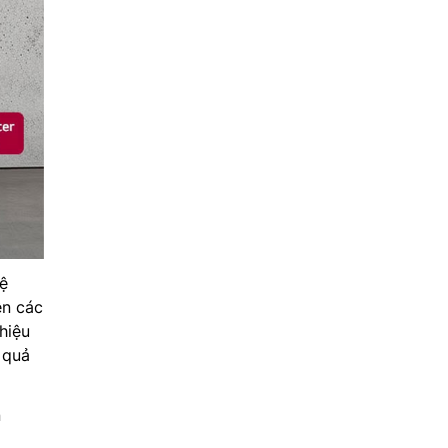
ệ
ên các
hiệu
 quả
n