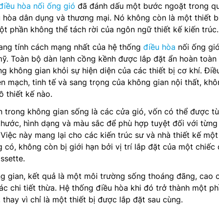
điều hòa nối ống gió
đã đánh dấu một bước ngoặt trong q
 hòa dân dụng và thương mại. Nó không còn là một thiết b
ột phần không thể tách rời của ngôn ngữ thiết kế kiến trúc.
ang tính cách mạng nhất của hệ thống
điều hòa
nối ống gi
mỹ. Toàn bộ dàn lạnh cồng kềnh được lắp đặt ẩn hoàn toàn
óng không gian khỏi sự hiện diện của các thiết bị cơ khí. Điề
ền mạch, tinh tế và sang trọng của không gian nội thất, kh
ồ thiết kế nào.
n trong không gian sống là các cửa gió, vốn có thể được t
thước, hình dạng và màu sắc để phù hợp tuyệt đối với từng
 Việc này mang lại cho các kiến trúc sư và nhà thiết kế một
có, không còn bị giới hạn bởi vị trí lắp đặt của một chiếc 
ssette.
g gian, kết quả là một môi trường sống thoáng đãng, cao 
c chi tiết thừa. Hệ thống điều hòa khi đó trở thành một p
, thay vì chỉ là một thiết bị được lắp đặt sau cùng.