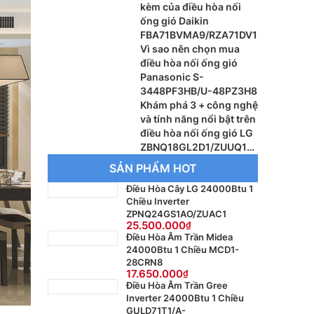
kèm của điều hòa nối
ống gió Daikin
FBA71BVMA9/RZA71DV1
Vì sao nên chọn mua
điều hòa nối ống gió
Panasonic S-
3448PF3HB/U-48PZ3H8
Khám phá 3 + công nghệ
và tính năng nổi bật trên
điều hòa nối ống gió LG
ZBNQ18GL2D1/ZUUQ18
GV1
SẢN PHẨM HOT
Điều Hòa Cây LG 24000Btu 1
Chiều Inverter
ZPNQ24GS1AO/ZUAC1
25.500.000
Điều Hòa Âm Trần Midea
24000Btu 1 Chiều MCD1-
28CRN8
17.650.000
Điều Hòa Âm Trần Gree
Inverter 24000Btu 1 Chiều
GULD71T1/A-