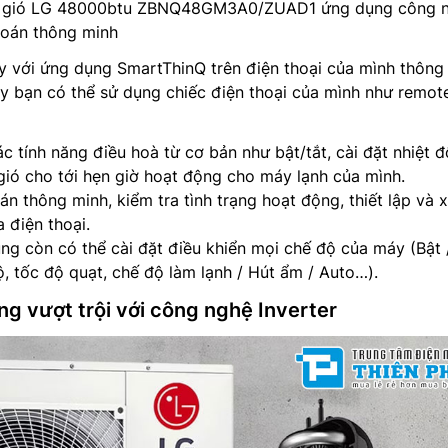
ng gió LG 48000btu ZBNQ48GM3A0/ZUAD1 ứng dụng công 
đoán thông minh
y với ứng dụng SmartThinQ trên điện thoại của mình thông
ày bạn có thể sử dụng chiếc điện thoại của mình như remo
c tính năng điều hoà từ cơ bản như bật/tắt, cài đặt nhiệt đ
gió cho tới hẹn giờ hoạt động cho máy lạnh của mình.
 thông minh, kiểm tra tình trạng hoạt động, thiết lập và x
a điện thoại.
ng còn có thể cài đặt điều khiển mọi chế độ của máy (Bật /
ộ, tốc độ quạt, chế độ làm lạnh / Hút ẩm / Auto…).
ng vượt trội với công nghệ Inverter