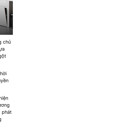
g chủ
ựa
gột
hời
uyền
hiện
hương
 phát
g