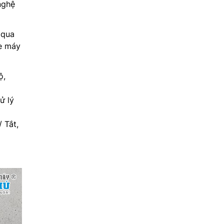
nghệ
 qua
te máy
ộ,
ử lý
 Tắt,