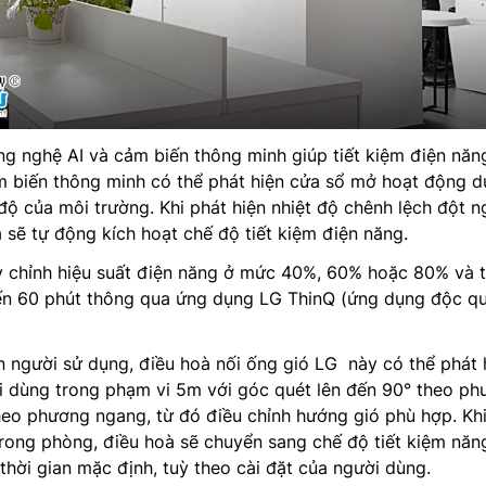
g nghệ AI và cảm biến thông minh giúp tiết kiệm điện năn
m biến thông minh có thể phát hiện cửa sổ mở hoạt động d
 độ của môi trường. Khi phát hiện nhiệt độ chênh lệch đột n
à sẽ tự động kích hoạt chế độ tiết kiệm điện năng.
ỳ chỉnh hiệu suất điện năng ở mức 40%, 60% hoặc 80% và t
 đến 60 phút thông qua ứng dụng LG ThinQ (ứng dụng độc q
n người sử dụng, điều hoà nối ống gió LG này có thể phát 
ời dùng trong phạm vi 5m với góc quét lên đến 90° theo p
eo phương ngang, từ đó điều chỉnh hướng gió phù hợp. Khi
rong phòng, điều hoà sẽ chuyển sang chế độ tiết kiệm năn
thời gian mặc định, tuỳ theo cài đặt của người dùng.