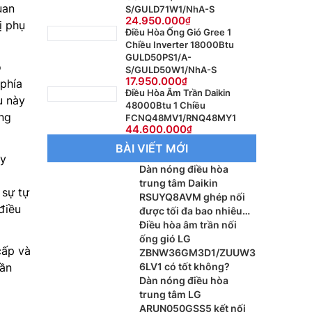
uan
S/GULD71W1/NhA-S
24.950.000
ị phụ
Điều Hòa Ống Gió Gree 1
Chiều Inverter 18000Btu
GULD50PS1/A-
ó
S/GULD50W1/NhA-S
17.950.000
 phía
Điều Hòa Âm Trần Daikin
u này
48000Btu 1 Chiều
ông
FCNQ48MV1/RNQ48MY1
44.600.000
BÀI VIẾT MỚI
ùy
Dàn nóng điều hòa
trung tâm Daikin
 sự tự
RSUYQ8AVM ghép nối
điều
được tối đa bao nhiêu
dàn lạnh?
Điều hòa âm trần nối
ống gió LG
cấp và
ZBNW36GM3D1/ZUUW3
hần
6LV1 có tốt không?
Dàn nóng điều hòa
trung tâm LG
ARUN050GSS5 kết nối