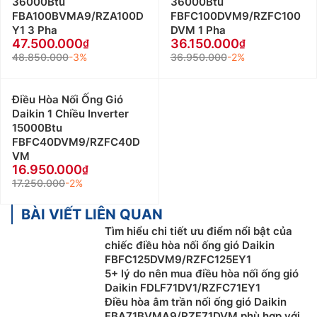
36000Btu
36000Btu
FBA100BVMA9/RZA100D
FBFC100DVM9/RZFC100
Y1 3 Pha
DVM 1 Pha
47.500.000
36.150.000
48.850.000
-3%
36.950.000
-2%
Điều Hòa Nối Ống Gió
Daikin 1 Chiều Inverter
15000Btu
FBFC40DVM9/RZFC40D
VM
16.950.000
17.250.000
-2%
BÀI VIẾT LIÊN QUAN
Tìm hiểu chi tiết ưu điểm nổi bật của
chiếc điều hòa nối ống gió Daikin
FBFC125DVM9/RZFC125EY1
5+ lý do nên mua điều hòa nối ống gió
Daikin FDLF71DV1/RZFC71EY1
Điều hòa âm trần nối ống gió Daikin
FBA71BVMA9/RZF71DVM phù hợp với