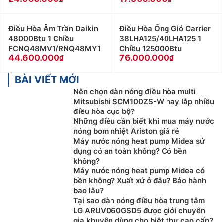
Điều Hòa Âm Trần Daikin
Điều Hòa Ống Gió Carrier
48000Btu 1 Chiều
38LHA125/40LHA125 1
FCNQ48MV1/RNQ48MY1
Chiều 125000Btu
44.600.000
76.000.000
BÀI VIẾT MỚI
Nên chọn dàn nóng điều hòa multi
Mitsubishi SCM100ZS-W hay lắp nhiều
điều hòa cục bộ?
Những điều cần biết khi mua máy nước
nóng bơm nhiệt Ariston giá rẻ
Máy nước nóng heat pump Midea sử
dụng có an toàn không? Có bền
không?
Máy nước nóng heat pump Midea có
bền không? Xuất xứ ở đâu? Bảo hành
bao lâu?
Tại sao dàn nóng điều hòa trung tâm
LG ARUV060GSD5 được giới chuyên
gia khuyên dùng cho biệt thự cao cấp?