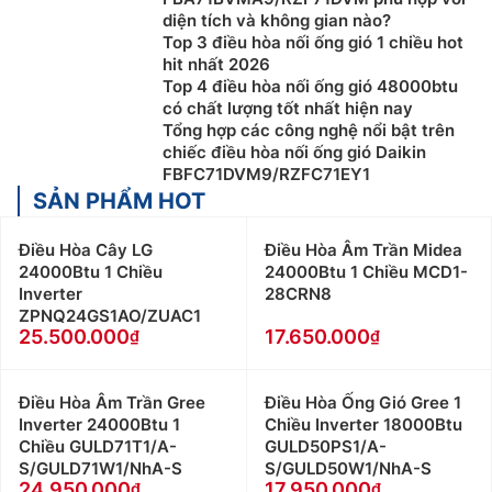
diện tích và không gian nào?
Top 3 điều hòa nối ống gió 1 chiều hot
hit nhất 2026
Top 4 điều hòa nối ống gió 48000btu
có chất lượng tốt nhất hiện nay
Tổng hợp các công nghệ nổi bật trên
chiếc điều hòa nối ống gió Daikin
FBFC71DVM9/RZFC71EY1
SẢN PHẨM HOT
Điều Hòa Cây LG
Điều Hòa Âm Trần Midea
24000Btu 1 Chiều
24000Btu 1 Chiều MCD1-
Inverter
28CRN8
ZPNQ24GS1AO/ZUAC1
25.500.000
17.650.000
Điều Hòa Âm Trần Gree
Điều Hòa Ống Gió Gree 1
Inverter 24000Btu 1
Chiều Inverter 18000Btu
Chiều GULD71T1/A-
GULD50PS1/A-
S/GULD71W1/NhA-S
S/GULD50W1/NhA-S
24.950.000
17.950.000