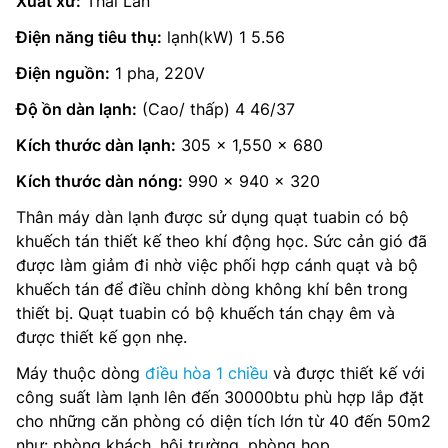
Xuất xứ:
Thái Lan
Điện năng tiêu thụ:
lạnh(kW) 1 5.56
Điện nguồn:
1 pha, 220V
Độ ồn dàn lạnh:
(Cao/ thấp) 4 46/37
Kích thước dàn lạnh:
305 x 1,550 x 680
Kích thước dàn nóng:
990 x 940 x 320
Thân máy dàn lạnh được sử dụng quạt tuabin có bộ
khuếch tán thiết kế theo khí động học. Sức cản gió đã
được làm giảm đi nhờ việc phối hợp cánh quạt và bộ
khuếch tán để điều chỉnh dòng không khí bên trong
thiết bị. Quạt tuabin có bộ khuếch tán chạy êm và
được thiết kế gọn nhẹ.
Máy thuộc dòng
điều hòa 1 chiều
và được thiết kế với
công suất làm lạnh lên đến 30000btu phù hợp lắp đặt
cho những căn phòng có diện tích lớn từ 40 đến 50m2
như: phòng khách, hội trường, phòng họp,…