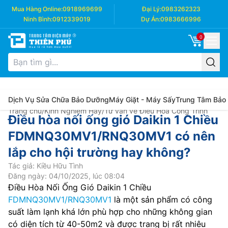
Mua Hàng Online:
0918969699
Đại Lý:
0983262323
Ninh Bình:
0912339019
Dự Án:
0983666996
0
Dịch Vụ Sửa Chữa Bảo Dưỡng
Máy Giặt - Máy Sấy
Trung Tâm Bảo
Trang chủ
/
Kinh Nghiệm Hay
/
Tư vấn về Điều Hòa Công Trình
Điều hòa nối ống gió Daikin 1 Chiều
FDMNQ30MV1/RNQ30MV1 có nên
lắp cho hội trường hay không?
Tác giả: Kiều Hữu Tình
Đăng ngày: 04/10/2025, lúc 08:04
Điều Hòa Nối Ống Gió Daikin 1 Chiều
FDMNQ30MV1/RNQ30MV1
là một sản phẩm có công
suất làm lạnh khá lớn phù hợp cho những không gian
có diện tích từ 40-50m2 và được trang bị rất nhiêu