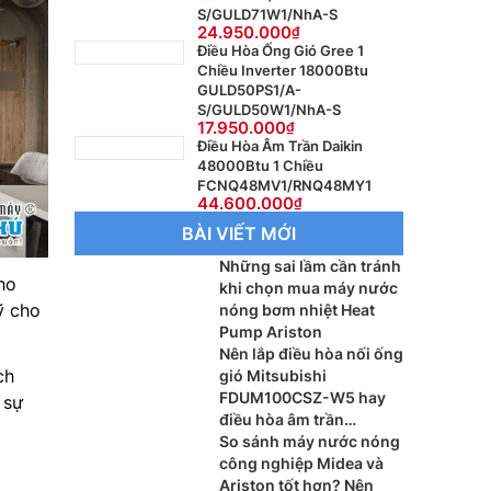
S/GULD71W1/NhA-S
24.950.000
Điều Hòa Ống Gió Gree 1
Chiều Inverter 18000Btu
GULD50PS1/A-
S/GULD50W1/NhA-S
17.950.000
Điều Hòa Âm Trần Daikin
48000Btu 1 Chiều
FCNQ48MV1/RNQ48MY1
44.600.000
BÀI VIẾT MỚI
Những sai lầm cần tránh
ho
khi chọn mua máy nước
ỹ cho
nóng bơm nhiệt Heat
Pump Ariston
Nên lắp điều hòa nối ống
ch
gió Mitsubishi
FDUM100CSZ-W5 hay
 sự
điều hòa âm trần
Mitsubishi FDT100CNZ-
So sánh máy nước nóng
W5 cho phòng khách?
công nghiệp Midea và
Ariston tốt hơn? Nên