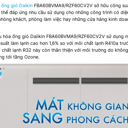
 ống gió Daikin
FBA60BVMA9/RZF60CV2V sở hữu công suấ
thể đáp ứng nhu cầu sử dụng cho những công trình có diện
hòng khách, phòng làm việc hay những cửa hàng kinh doa
ều hòa ống gió Daiikin FBA60BVMA9/RZF60CV2V sử dụng 
 suất làm lạnh cao hơn 1,6% so với môi chất lạnh R410a trư
i chất lạnh R32 này còn thân thiện với môi trường do khôn
ng tới tầng Ozone.