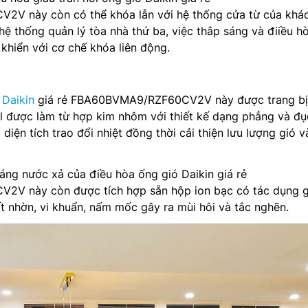
V này còn có thể khóa lẫn với hệ thống cửa từ của khá
 hệ thống quản lý tòa nhà thứ ba, việc thắp sáng và điiều h
 khiển với cơ chế khóa liên động.
 Daikin
giá rẻ FBA60BVMA9/RZF60CV2V này được trang bị
l được làm từ hợp kim nhôm với thiết kế dạng phẳng và đụ
 diện tích trao đổi nhiệt đồng thời cải thiện lưu lượng gió v
áng nước xả của điều hòa ống gió Daikin giá rẻ
V này còn được tích hợp sẵn hộp ion bạc có tác dụng 
ất nhờn, vi khuẩn, nấm mốc gây ra mùi hôi và tắc nghẽn.