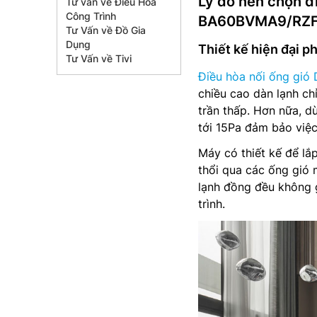
Lý do nên chọn đi
Tư vấn về Điều Hòa
Công Trình
BA60BVMA9/RZ
Tư Vấn về Đồ Gia
Dụng
Thiết kế hiện đại p
Tư Vấn về Tivi
Điều hòa nối ống gi
chiều cao dàn lạnh c
trần thấp. Hơn nữa, d
tới 15Pa đảm bảo việ
Máy có thiết kế để lắ
thổi qua các ống gió 
lạnh đồng đều không 
trình.