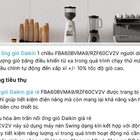
 ống gió Daikin
1 chiều FBA60BVMA9/RZF60CV2V người d
lượng gió bằng điều khiển từ xa trong quá trình chạy thử má
ều chỉnh tự động đến xấp xỉ +/- 10% tốc độ gió cao.
g tiêu thụ
gió Daikin giá rẻ
FBA60BVMA9/RZF60CV2V được trang bị
hỉ giúp tiết kiệm điện năng mà còn mang lại khả năng vận 
bền cho thiết bị.
 hòa âm trần nối ống gió Daikin giá rẻ
V này sử dụng máy nén Swing dạng kín kết hợp với độ
y tiết kiệm năng lượng vì trong quá trình hoạt động nó cần 