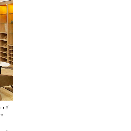
a nối
ên