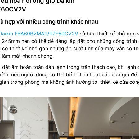
ều hòa nối ống gió Daikin
F60CV2V
hù hợp với nhiều công trình khác nhau
ó Daikin FBA60BVMA9/RZF60CV2V
sở hữu thiết kế nhỏ gọn 
hỉ 245mm nên có thể dễ dàng lắp đặt cho những công trình
ù có thiết kế nhỏ gọn những áp suất tĩnh của máy vẫn có th
c làm mát nhanh chóng.
p đặt âm hoàn toàn dàn lạnh trong trần thạch cao, khí lạnh
mềm nên người dùng có thể bố trí linh hoạt các cửa gió để
gian trong phòng mà không ảnh hưởng tới thiết kế của côn