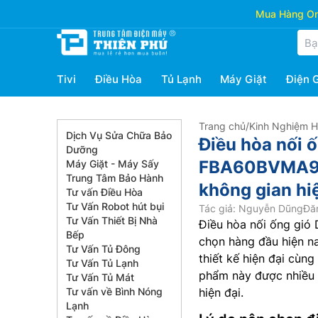
Mua Hàng Onl
Tivi
Điều Hòa
Tủ Lạnh
Máy Giặt
Điện 
Trang chủ
/
Kinh Nghiệm 
Dịch Vụ Sửa Chữa Bảo
Điều hòa nối ố
Dưỡng
FBA60BVMA9/
Máy Giặt - Máy Sấy
Trung Tâm Bảo Hành
không gian hi
Tư vấn Điều Hòa
Tư Vấn Robot hút bụi
Tác giả: Nguyễn Dũng
Đăn
Tư Vấn Thiết Bị Nhà
Điều hòa nối ống gió 
Bếp
chọn hàng đầu hiện n
Tư Vấn Tủ Đông
thiết kế hiện đại cùng
Tư Vấn Tủ Lạnh
phẩm này được nhiều c
Tư Vấn Tủ Mát
Tư vấn về Bình Nóng
hiện đại.
Lạnh