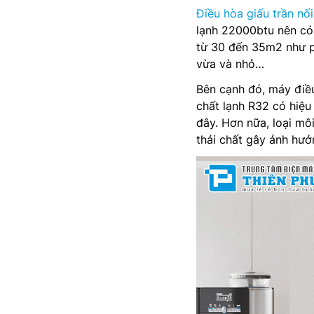
Điều hòa giấu trần nối
lạnh 22000btu nên có 
từ 30 đến 35m2 như p
vừa và nhỏ…
Bên cạnh đó, máy đi
chất lạnh R32 có hiệu
đây. Hơn nữa, loại mô
thải chất gây ảnh hưở