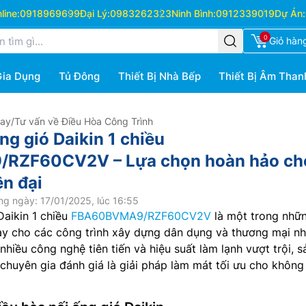
ine:
0918969699
Đại Lý:
0983262323
Ninh Bình:
0912339019
Dự Án:
0
Giỏ hàn
Gia Dụng
Tủ Đông
Thiết Bị Nhà Bếp
Thiết Bị Âm Than
Hay
/
Tư vấn về Điều Hòa Công Trình
ng gió Daikin 1 chiều
RZF60CV2V – Lựa chọn hoàn hảo ch
ện đại
g ngày: 17/01/2025, lúc 16:55
Daikin 1 chiều
FBA60BVMA9/RZF60CV2V
là một trong nhữn
ay cho các công trình xây dựng dân dụng và thương mại nh
 nhiều công nghệ tiên tiến và hiệu suất làm lạnh vượt trội, s
huyên gia đánh giá là giải pháp làm mát tối ưu cho không