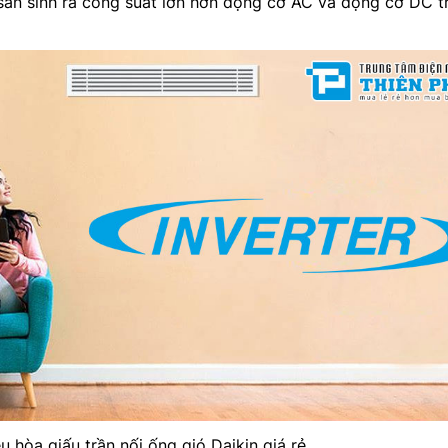
sản sinh ra công suất lớn hơn động cơ AC và động cơ DC t
u hòa giấu trần nối ống gió Daikin giá rẻ