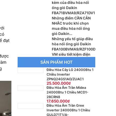
kèm của điều hòa nối
ống gió Daikin
FBA71BVMA9/RZA71DV1
Những điểm CẦN CÂN
NHẮC trước khi chọn
với
mua điều hòa nối ống
gió Daikin
 có
FBFC71DVM9/RZFC71EV
Những yếu tố giúp điều
ể đạt
M
hòa nối ống gió Daikin
FBA100BVMA9/RZF100D
VM siêu tiết kiệm điện
 được
 làm
SẢN PHẨM HOT
g
Điều Hòa Cây LG 24000Btu 1
Chiều Inverter
ZPNQ24GS1AO/ZUAC1
25.500.000
Điều Hòa Âm Trần Midea
24000Btu 1 Chiều MCD1-
28CRN8
17.650.000
Điều Hòa Âm Trần Gree
Inverter 24000Btu 1 Chiều
GULD71T1/A-