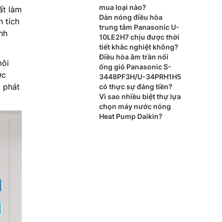
mua loại nào?
t làm
Dàn nóng điều hòa
 tích
trung tâm Panasonic U-
nh
10LE2H7 chịu được thời
tiết khắc nghiệt không?
Điều hòa âm trần nối
môi
ống gió Panasonic S-
ớc
3448PF3H/U-34PRH1H5
g phát
có thực sự đáng tiền?
Vì sao nhiều biệt thự lựa
chọn máy nước nóng
Heat Pump Daikin?