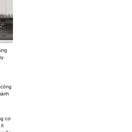
ùng
y.
 công
hành
ng cơ
ít