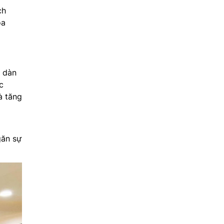
ch
òa
 dàn
c
à tăng
găn sự