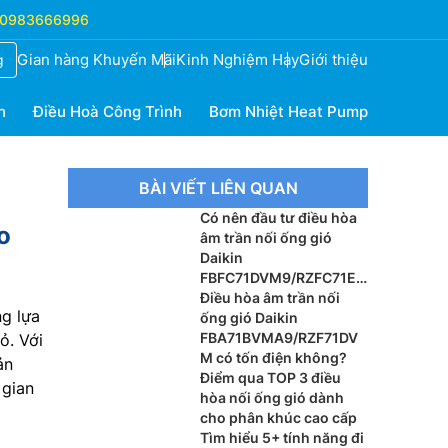
0983666996
Gian hàng Khuyến Mãi
Kinh Nghiệm Hay
Giới thiệu
g
h
Điều Hoà Công Trình
Bơm Nhiệt Heat Pump
BÀI VIẾT LIÊN QUAN
Có nên đầu tư điều hòa
o
âm trần nối ống gió
Daikin
FBFC71DVM9/RZFC71EV
M cho xu hướng nội thất
Điều hòa âm trần nối
g lựa
cao cấp?
ống gió Daikin
FBA71BVMA9/RZF71DV
ỏ. Với
M có tốn điện không?
ản
Điểm qua TOP 3 điều
 gian
hòa nối ống gió dành
cho phân khúc cao cấp
Tìm hiểu 5+ tính năng đi