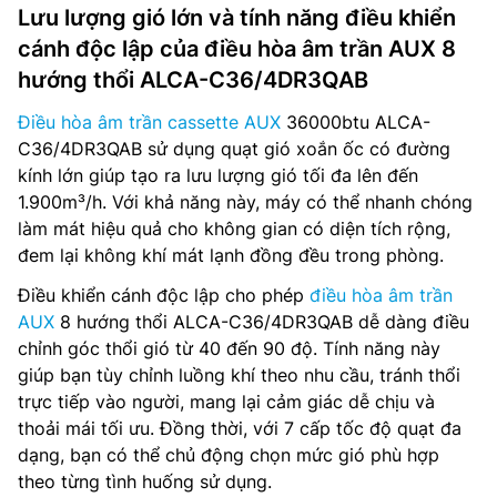
Lưu lượng gió lớn và tính năng điều khiển
cánh độc lập của điều hòa âm trần AUX 8
hướng thổi ALCA-C36/4DR3QAB
Điều hòa âm trần cassette AUX
36000btu ALCA-
C36/4DR3QAB sử dụng quạt gió xoắn ốc có đường
kính lớn giúp tạo ra lưu lượng gió tối đa lên đến
1.900m³/h. Với khả năng này, máy có thể nhanh chóng
làm mát hiệu quả cho không gian có diện tích rộng,
đem lại không khí mát lạnh đồng đều trong phòng.
Điều khiển cánh độc lập cho phép
điều hòa âm trần
AUX
8 hướng thổi ALCA-C36/4DR3QAB dễ dàng điều
chỉnh góc thổi gió từ 40 đến 90 độ. Tính năng này
giúp bạn tùy chỉnh luồng khí theo nhu cầu, tránh thổi
trực tiếp vào người, mang lại cảm giác dễ chịu và
thoải mái tối ưu. Đồng thời, với 7 cấp tốc độ quạt đa
dạng, bạn có thể chủ động chọn mức gió phù hợp
theo từng tình huống sử dụng.