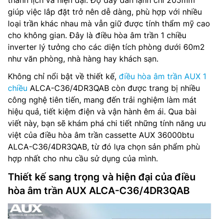
thanh lịch và hiện đại. Độ dày dàn lạnh chỉ 205mm
giúp việc lắp đặt trở nên dễ dàng, phù hợp với nhiều
loại trần khác nhau mà vẫn giữ được tính thẩm mỹ cao
cho không gian. Đây là điều hòa âm trần 1 chiều
inverter lý tưởng cho các diện tích phòng dưới 60m2
như văn phòng, nhà hàng hay khách sạn.
Không chỉ nổi bật về thiết kế,
điều hòa âm trần AUX 1
chiều
ALCA-C36/4DR3QAB còn được trang bị nhiều
công nghệ tiên tiến, mang đến trải nghiệm làm mát
hiệu quả, tiết kiệm điện và vận hành êm ái. Qua bài
viết này, bạn sẽ khám phá chi tiết những tính năng ưu
việt của điều hòa âm trần cassette AUX 36000btu
ALCA-C36/4DR3QAB, từ đó lựa chọn sản phẩm phù
hợp nhất cho nhu cầu sử dụng của mình.
Thiết kế sang trọng và hiện đại của điều
hòa âm trần AUX ALCA-C36/4DR3QAB