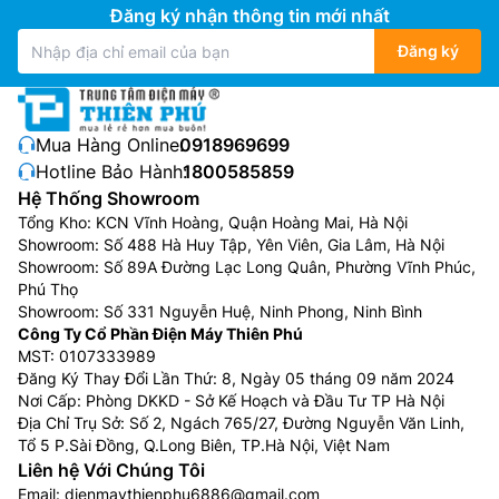
Đăng ký nhận thông tin mới nhất
Đăng ký
Mua Hàng Online:
0918969699
Hotline Bảo Hành:
1800585859
Hệ Thống Showroom
Tổng Kho: KCN Vĩnh Hoàng, Quận Hoàng Mai, Hà Nội
Showroom: Số 488 Hà Huy Tập, Yên Viên, Gia Lâm, Hà Nội
Showroom: Số 89A Đường Lạc Long Quân, Phường Vĩnh Phúc,
Phú Thọ
Showroom: Số 331 Nguyễn Huệ, Ninh Phong, Ninh Bình
Công Ty Cổ Phần Điện Máy Thiên Phú
MST: 0107333989
Đăng Ký Thay Đổi Lần Thứ: 8, Ngày 05 tháng 09 năm 2024
Nơi Cấp: Phòng DKKD - Sở Kế Hoạch và Đầu Tư TP Hà Nội
Địa Chỉ Trụ Sở: Số 2, Ngách 765/27, Đường Nguyễn Văn Linh,
Tổ 5 P.Sài Đồng, Q.Long Biên, TP.Hà Nội, Việt Nam
Liên hệ Với Chúng Tôi
Email:
dienmaythienphu6886@gmail.com