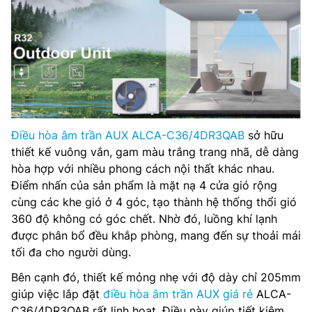
Điều hòa âm trần AUX ALCA-C36/4DR3QAB
sở hữu
thiết kế vuông vắn, gam màu trắng trang nhã, dễ dàng
hòa hợp với nhiều phong cách nội thất khác nhau.
Điểm nhấn của sản phẩm là mặt nạ 4 cửa gió rộng
cùng các khe gió ở 4 góc, tạo thành hệ thống thổi gió
360 độ không có góc chết. Nhờ đó, luồng khí lạnh
được phân bổ đều khắp phòng, mang đến sự thoải mái
tối đa cho người dùng.
Bên cạnh đó, thiết kế mỏng nhẹ với độ dày chỉ 205mm
giúp việc lắp đặt
điều hòa âm trần AUX giá rẻ
ALCA-
C36/4DR3QAB rất linh hoạt. Điều này giúp tiết kiệm