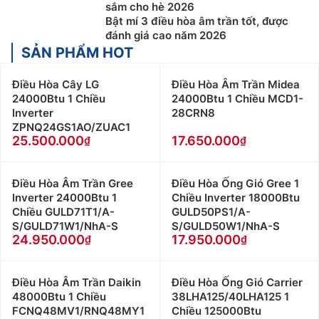
sắm cho hè 2026
Bật mí 3 điều hòa âm trần tốt, được
đánh giá cao năm 2026
SẢN PHẨM HOT
Điều Hòa Cây LG
Điều Hòa Âm Trần Midea
24000Btu 1 Chiều
24000Btu 1 Chiều MCD1-
Inverter
28CRN8
ZPNQ24GS1AO/ZUAC1
25.500.000
17.650.000
Điều Hòa Âm Trần Gree
Điều Hòa Ống Gió Gree 1
Inverter 24000Btu 1
Chiều Inverter 18000Btu
Chiều GULD71T1/A-
GULD50PS1/A-
S/GULD71W1/NhA-S
S/GULD50W1/NhA-S
24.950.000
17.950.000
Điều Hòa Âm Trần Daikin
Điều Hòa Ống Gió Carrier
48000Btu 1 Chiều
38LHA125/40LHA125 1
FCNQ48MV1/RNQ48MY1
Chiều 125000Btu