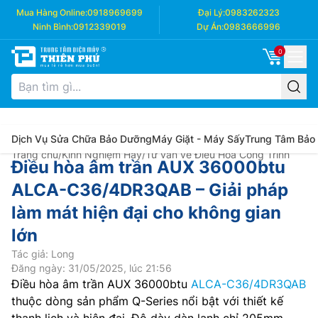
Mua Hàng Online:
0918969699
Đại Lý:
0983262323
Ninh Bình:
0912339019
Dự Án:
0983666996
0
Dịch Vụ Sửa Chữa Bảo Dưỡng
Máy Giặt - Máy Sấy
Trung Tâm Bảo
Trang chủ
/
Kinh Nghiệm Hay
/
Tư vấn về Điều Hòa Công Trình
Điều hòa âm trần AUX 36000btu
ALCA-C36/4DR3QAB – Giải pháp
làm mát hiện đại cho không gian
lớn
Tác giả: Long
Đăng ngày: 31/05/2025, lúc 21:56
Điều hòa âm trần AUX 36000btu
ALCA-C36/4DR3QAB
thuộc dòng sản phẩm Q-Series nổi bật với thiết kế