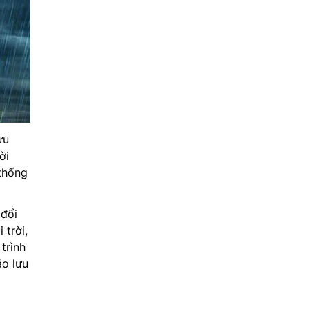
ưu
ời
 thống
 đổi
trời,
trình
ảo lưu