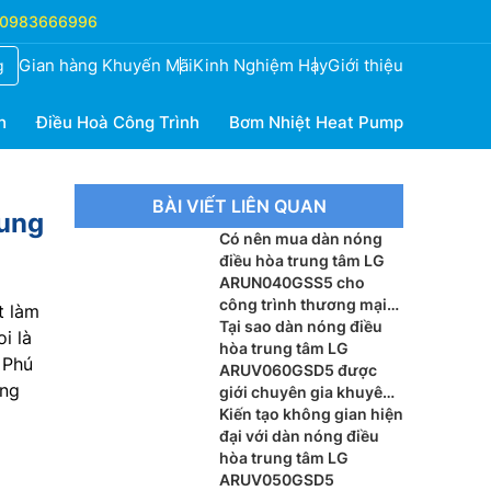
0983666996
Gian hàng Khuyến Mãi
Kinh Nghiệm Hay
Giới thiệu
g
h
Điều Hoà Công Trình
Bơm Nhiệt Heat Pump
BÀI VIẾT LIÊN QUAN
rung
Có nên mua dàn nóng
điều hòa trung tâm LG
ARUN040GSS5 cho
công trình thương mại
t làm
vừa và nhỏ không?
Tại sao dàn nóng điều
i là
hòa trung tâm LG
 Phú
ARUV060GSD5 được
ăng
giới chuyên gia khuyên
dùng cho biệt thự cao
Kiến tạo không gian hiện
cấp?
đại với dàn nóng điều
hòa trung tâm LG
ARUV050GSD5