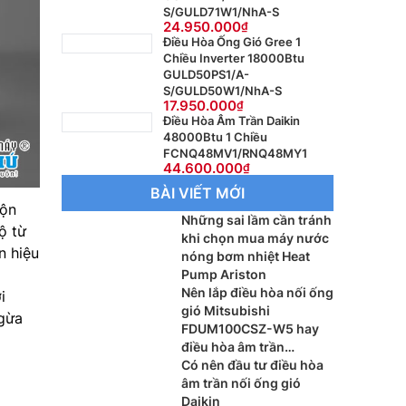
S/GULD71W1/NhA-S
24.950.000
Điều Hòa Ống Gió Gree 1
Chiều Inverter 18000Btu
GULD50PS1/A-
S/GULD50W1/NhA-S
17.950.000
Điều Hòa Âm Trần Daikin
48000Btu 1 Chiều
FCNQ48MV1/RNQ48MY1
44.600.000
BÀI VIẾT MỚI
uộn
Những sai lầm cần tránh
ộ từ
khi chọn mua máy nước
n hiệu
nóng bơm nhiệt Heat
g
Pump Ariston
Nên lắp điều hòa nối ống
i
gió Mitsubishi
ngừa
FDUM100CSZ-W5 hay
điều hòa âm trần
Mitsubishi FDT100CNZ-
Có nên đầu tư điều hòa
W5 cho phòng khách?
âm trần nối ống gió
Daikin