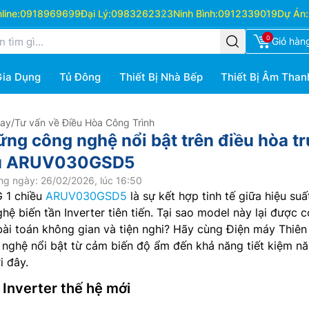
ine:
0918969699
Đại Lý:
0983262323
Ninh Bình:
0912339019
Dự Án:
0
Giỏ hàn
Gia Dụng
Tủ Đông
Thiết Bị Nhà Bếp
Thiết Bị Âm Than
Hay
/
Tư vấn về Điều Hòa Công Trình
ng công nghệ nổi bật trên điều hòa t
ều ARUV030GSD5
ng ngày: 26/02/2026, lúc 16:50
G 1 chiều
ARUV030GSD5
là sự kết hợp tinh tế giữa hiệu suấ
ệ biến tần Inverter tiên tiến. Tại sao model này lại được co
bài toán không gian và tiện nghi? Hãy cùng Điện máy Thiên
nghệ nổi bật từ cảm biến độ ẩm đến khả năng tiết kiệm n
i đây.
 Inverter thế hệ mới