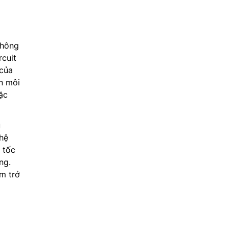
không
rcuit
 của
n môi
ặc
u
 hệ
 tốc
ng.
ảm trở