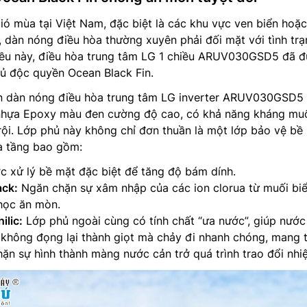
gió mùa tại Việt Nam, đặc biệt là các khu vực ven biển hoặ
, dàn nóng điều hòa thường xuyên phải đối mặt với tình tr
ều này, điều hòa trung tâm LG 1 chiều ARUV030GSD5 đã 
ủ độc quyền Ocean Black Fin.
rên dàn nóng điều hòa trung tâm LG inverter ARUV030GSD5
nhựa Epoxy màu đen cường độ cao, có khả năng kháng muố
ội. Lớp phủ này không chỉ đơn thuần là một lớp bảo vệ bề
a tầng bao gồm:
 xử lý bề mặt đặc biệt để tăng độ bám dính.
ack:
Ngăn chặn sự xâm nhập của các ion clorua từ muối bi
học ăn mòn.
ilic:
Lớp phủ ngoài cùng có tính chất “ưa nước”, giúp nước
 không đọng lại thành giọt mà chảy đi nhanh chóng, mang 
ặn sự hình thành màng nước cản trở quá trình trao đổi nhiệ