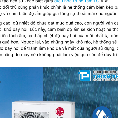
 tạo nên sự khác biệt giữa
điều hòa trung tâm LG
VRF
ối thủ cùng phân khúc chính là hệ thống cảm biến kép b
 và cảm biến độ ẩm giúp gia tăng sự thoải mái cho người 
g cao, dù nhiệt độ chưa đạt mức quá cao, con người vẫn 
i khó bay hơi. Lúc này, cảm biến độ ẩm sẽ kích hoạt hệ th
tiên tách ẩm, hạ thấp nhiệt độ bay hơi của môi chất tại dàn
 quả hơn. Ngược lại, vào những ngày khô ráo, hệ thống sẽ
độ bay hơi để tránh làm khô da và mắt của người sử dụng,
iện năng do máy nén không phải làm việc quá sức để duy trì