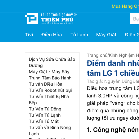
Mua Hàng Onl
Tivi
Điều Hòa
Tủ Lạnh
Máy Giặt
Điện 
Trang chủ
/
Kinh Nghiệm 
Dịch Vụ Sửa Chữa Bảo
Điểm danh nhữ
Dưỡng
tâm LG 1 chi
Máy Giặt - Máy Sấy
Trung Tâm Bảo Hành
Tác giả: Nguyễn Dũng
Đă
Tư vấn Điều Hòa
Điều hòa trung tâm L
Tư Vấn Robot hút bụi
lạnh 3.0HP và công ngh
Tư Vấn Thiết Bị Nhà
Bếp
giải pháp “vàng” cho 
Tư Vấn Tủ Đông
điểm qua những công 
Tư Vấn Tủ Lạnh
lượng tối ưu ngay dướ
Tư Vấn Tủ Mát
Tư vấn về Bình Nóng
1. Công nghệ nén
Lạnh