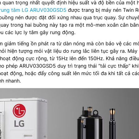
 quan trọng nhất quyết định hiệu suất và độ bền của một 
trung tâm LG ARUV030GSD5
được trang bị máy nén Twin R
 buồng nén được đặt đối xứng nhau qua trục quay. Sự chuy
quay trong hai buồng này tạo ra một mô-men xoắn cân bằ
tiêu các lực ly tâm gây rung động.
àm giảm tiếng ồn phát ra từ dàn nóng mà còn bảo vệ các m
i hiện tượng mỏi vật liệu do rung lắc liên tục gây ra. Máy
 hoạt động cực rộng, từ 15Hz lên đến 150Hz. Khả năng điều
cho phép ARUV030GSD5 duy trì trạng thái “tải cực thấp” khi
oạt động, hoặc đẩy công suất lên mức tối đa khi tất cả cá
nh nhanh.