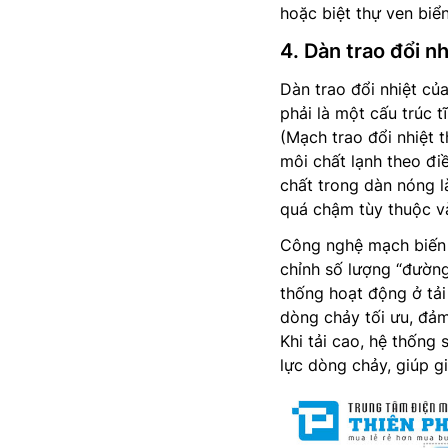
hoặc biệt thự ven biển
4. Dàn trao đổi n
Dàn trao đổi nhiệt c
phải là một cấu trúc 
(Mạch trao đổi nhiệt t
môi chất lạnh theo đi
chất trong dàn nóng l
quá chậm tùy thuộc và
Công nghệ mạch biến
chỉnh số lượng “đường
thống hoạt động ở tải
dòng chảy tối ưu, đả
Khi tải cao, hệ thống
lực dòng chảy, giúp gi