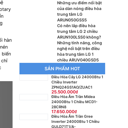
hệ
Những ưu điểm nổi bật
của dàn nóng điều hòa
otary
trung tâm LG
ển
ARUN050GSS5
ng
Có nên lắp điều hòa
trung tâm LG 2 chiều
ARUN100LSS0 không?
ối hàn
Những tính năng, công
 nén
nghệ nổi bật trên điều
 biến
hòa trung tâm LG 1
chiều ARUV040GSD5
 chỉ
c
SẢN PHẨM HOT
Điều Hòa Cây LG 24000Btu 1
Chiều Inverter
ZPNQ24GS1AO/ZUAC1
25.500.000
Điều Hòa Âm Trần Midea
24000Btu 1 Chiều MCD1-
28CRN8
17.650.000
Điều Hòa Âm Trần Gree
Inverter 24000Btu 1 Chiều
GULD71T1/A-