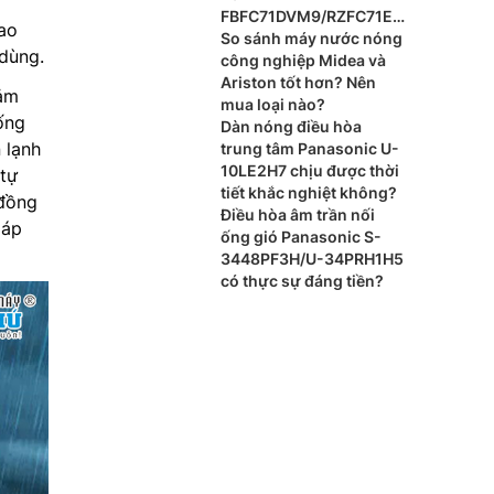
FBFC71DVM9/RZFC71EV
ao
M cho xu hướng nội thất
So sánh máy nước nóng
dùng.
cao cấp?
công nghiệp Midea và
Ariston tốt hơn? Nên
cảm
mua loại nào?
ống
Dàn nóng điều hòa
 lạnh
trung tâm Panasonic U-
10LE2H7 chịu được thời
 tự
tiết khắc nghiệt không?
 đồng
Điều hòa âm trần nối
 áp
ống gió Panasonic S-
3448PF3H/U-34PRH1H5
có thực sự đáng tiền?