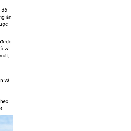
c đô
ạng ăn
được
 được
i và
 mặt,
ển và
theo
t.