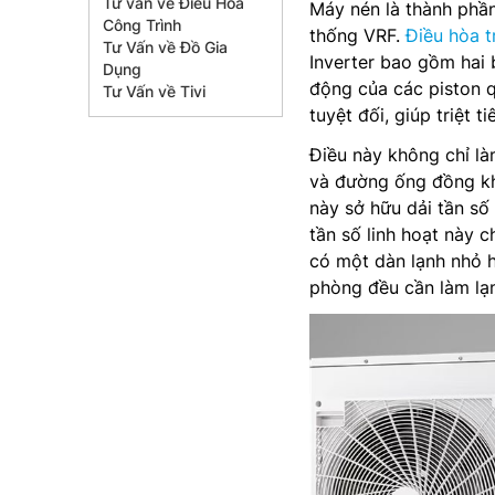
Tư vấn về Điều Hòa
Máy nén là thành phần
Công Trình
thống VRF.
Điều hòa 
Tư Vấn về Đồ Gia
Inverter bao gồm hai
Dụng
động của các piston 
Tư Vấn về Tivi
tuyệt đối, giúp triệt 
Điều này không chỉ l
và đường ống đồng khỏ
này sở hữu dải tần số
tần số linh hoạt này 
có một dàn lạnh nhỏ h
phòng đều cần làm lạ