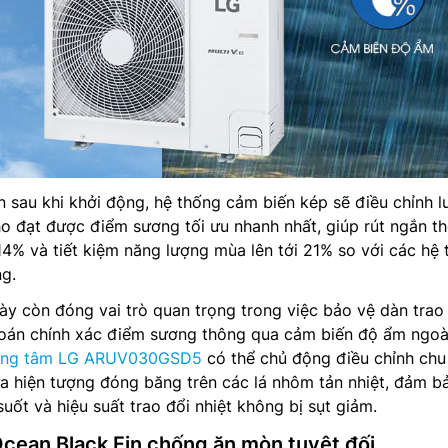
n sau khi khởi động, hệ thống cảm biến kép sẽ điều chỉnh l
o đạt được điểm sương tối ưu nhanh nhất, giúp rút ngắn th
14% và tiết kiệm năng lượng mùa lên tới 21% so với các hệ
ng.
ày còn đóng vai trò quan trọng trong việc bảo vệ dàn trao
oán chính xác điểm sương thông qua cảm biến độ ẩm ngoài 
rung tâm LG ARUV030GSD5
có thể chủ động điều chỉnh chu 
a hiện tượng đóng băng trên các lá nhôm tản nhiệt, đảm b
uốt và hiệu suất trao đổi nhiệt không bị sụt giảm.
Ocean Black Fin chống ăn mòn tuyệt đối