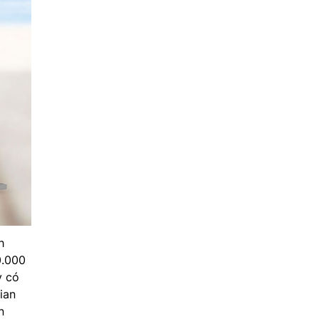
h
0.000
y có
ian
n