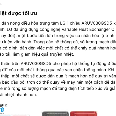
.
hiệt được tối ưu
ủa đàn nóng điều hòa trung tâm LG 1 chiều ARUV030GSD5 
tĩnh. LG đã ứng dụng công nghệ Variable Heat Exchanger Ci
hay đổi), một bước tiến lớn trong việc cá nhân hóa lộ trình
ều kiện vận hành. Trong các hệ thống cũ, số lượng mạch dẫ
à cố định, dẫn đến việc môi chất có thể chảy quá nhanh ho
o tải, làm giảm hiệu quả truyền nhiệt.
 thiên trên ARUV030GSD5 cho phép hệ thống tự động điề
 đi” của môi chất thông qua các van chặn thông minh. Khi
 thấp, môi chất sẽ được dẫn qua ít mạch hơn để duy trì vận
m bảo dầu bôi trơn có thể quay về máy nén một cách dễ dà
 sẽ mở rộng số lượng mạch để tăng diện tích tiếp xúc và gi
ải nhiệt nhanh hơn.