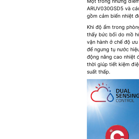
Một trong những điểm
ARUV030GSD5 và các đ
gồm cảm biến nhiệt độ
Khi độ ẩm trong phòn
thấy bức bối do mồ hô
vận hành ở chế độ ưu 
để ngưng tụ nước hiệu
động nâng cao nhiệt 
thời giúp tiết kiệm đ
suất thấp.