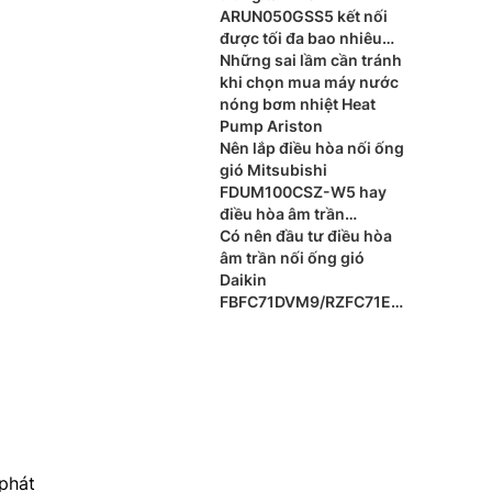
ARUN050GSS5 kết nối
được tối đa bao nhiêu
dàn lạnh?
Những sai lầm cần tránh
khi chọn mua máy nước
nóng bơm nhiệt Heat
Pump Ariston
Nên lắp điều hòa nối ống
gió Mitsubishi
FDUM100CSZ-W5 hay
điều hòa âm trần
Mitsubishi FDT100CNZ-
Có nên đầu tư điều hòa
W5 cho phòng khách?
âm trần nối ống gió
Daikin
FBFC71DVM9/RZFC71EV
M cho xu hướng nội thất
cao cấp?
phát