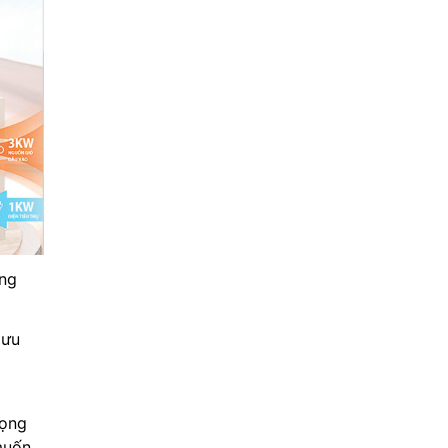
ụng
lưu
rọng
muốn