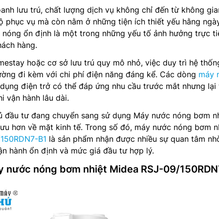
oanh lưu trú, chất lượng dịch vụ không chỉ đến từ không gia
ộ phục vụ mà còn nằm ở những tiện ích thiết yếu hằng ngày
 nóng ổn định là một trong những yếu tố ảnh hưởng trực ti
hách hàng.
mestay hoặc cơ sở lưu trú quy mô nhỏ, việc duy trì hệ thốn
ường đi kèm với chi phí điện năng đáng kể. Các dòng
máy 
dụng điện trở có thể đáp ứng nhu cầu trước mắt nhưng lại 
i vận hành lâu dài.
chủ đầu tư đang chuyển sang sử dụng Máy nước nóng bơm nh
 ưu hơn về mặt kinh tế. Trong số đó, máy nước nóng bơm n
/150RDN7-B1
là sản phẩm nhận được nhiều sự quan tâm nh
vận hành ổn định và mức giá đầu tư hợp lý.
y nước nóng bơm nhiệt Midea RSJ-09/150RDN