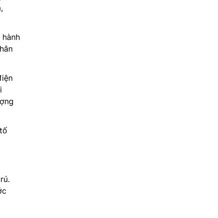
,
 hành
phân
điện
i
ượng
tố
rú.
ớc