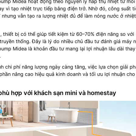
ump Midea hoạt động theo nguyên lý hấp thụ nhiệt từ môi
 vì tạo nhiệt trực tiếp bằng điện trở. Nhờ đó, công suất t
 nhưng vẫn tạo ra lượng nhiệt đủ để làm nóng nước ở nhiệ
, thiết bị có thể giúp tiết kiệm từ 60–70% điện năng so với
ruyền thống. Đây là lý do nhiều chủ đầu tư đánh giá máy 
ump Midea là khoản đầu tư mang lại lợi nhuận lâu dài thay 
.
nh chi phí năng lượng ngày càng tăng, việc lựa chọn giải p
 phần nâng cao hiệu quả kinh doanh và tối ưu lợi nhuận cho
 phù hợp với khách sạn mini và homestay