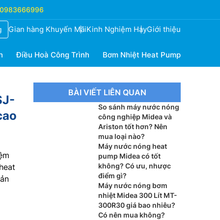
0983666996
Gian hàng Khuyến Mãi
Kinh Nghiệm Hay
Giới thiệu
g
h
Điều Hoà Công Trình
Bơm Nhiệt Heat Pump
BÀI VIẾT LIÊN QUAN
SJ-
So sánh máy nước nóng
cao
công nghiệp Midea và
Ariston tốt hơn? Nên
mua loại nào?
Máy nước nóng heat
iệm
pump Midea có tốt
không? Có ưu, nhược
heat
điểm gì?
sản
Máy nước nóng bơm
nhiệt Midea 300 Lít MT-
300R30 giá bao nhiêu?
Có nên mua không?