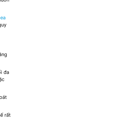
dea
quy
ăng
i đa
ặc
oát
ế rất