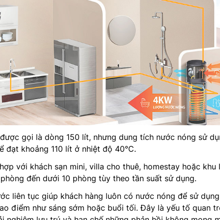
được gọi là dòng 150 lít, nhưng dung tích nước nóng sử d
ể đạt khoảng 110 lít ở nhiệt độ 40°C.
hợp với khách sạn mini, villa cho thuê, homestay hoặc khu 
 phòng đến dưới 10 phòng tùy theo tần suất sử dụng.
ớc liên tục giúp khách hàng luôn có nước nóng để sử dụng
ao điểm như sáng sớm hoặc buổi tối. Đây là yếu tố quan t
ải nghiệm lưu trú và hạn chế những phản hồi không mong 