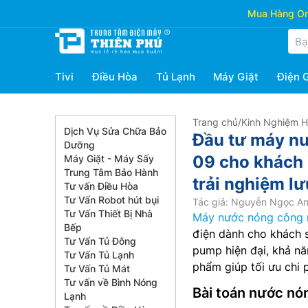
Mua Hàng Onl
Tivi
Điều Hòa
Tủ Lạnh
Máy Giặt
Điện 
Trang chủ
/
Kinh Nghiệm 
Dịch Vụ Sửa Chữa Bảo
Đầu tư máy nư
Dưỡng
09 cho khách 
Máy Giặt - Máy Sấy
Trung Tâm Bảo Hành
trải nghiệm lư
Tư vấn Điều Hòa
Tư Vấn Robot hút bụi
Tác giả: Nguyễn Ngọc A
Tư Vấn Thiết Bị Nhà
Máy nước nóng công 
Bếp
điện dành cho khách s
Tư Vấn Tủ Đông
pump hiện đại, khả nă
Tư Vấn Tủ Lạnh
phẩm giúp tối ưu chi 
Tư Vấn Tủ Mát
Tư vấn về Bình Nóng
Bài toán nước nó
Lạnh