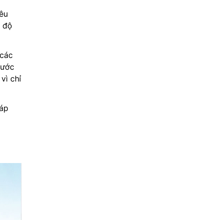
iêu
t độ
 các
nước
vì chỉ
háp