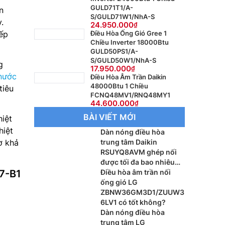
GULD71T1/A-
n
S/GULD71W1/NhA-S
.
24.950.000
Điều Hòa Ống Gió Gree 1
ếp
Chiều Inverter 18000Btu
GULD50PS1/A-
S/GULD50W1/NhA-S
g
17.950.000
nước
Điều Hòa Âm Trần Daikin
48000Btu 1 Chiều
tiêu
FCNQ48MV1/RNQ48MY1
44.600.000
BÀI VIẾT MỚI
iệt
hiệt
Dàn nóng điều hòa
trung tâm Daikin
ờ khả
RSUYQ8AVM ghép nối
được tối đa bao nhiêu
dàn lạnh?
Điều hòa âm trần nối
7-B1
ống gió LG
ZBNW36GM3D1/ZUUW3
6LV1 có tốt không?
Dàn nóng điều hòa
trung tâm LG