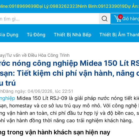
ine:
0918969699
Đại Lý:
0983262323
Ninh Bình:
0912339019
Dự Án:
0
Giỏ hàn
Gia Dụng
Tủ Đông
Thiết Bị Nhà Bếp
Thiết Bị Âm Than
Hay
/
Tư vấn về Điều Hòa Công Trình
ớc nóng công nghiệp Midea 150 Lít R
sạn: Tiết kiệm chi phí vận hành, nâng 
u trú
nh
Đăng ngày: 04/06/2026, lúc 22:51
nghiệp
Midea 150 Lít RSJ-09 là giải pháp nước nóng tiết k
ạn, homestay và cơ sở lưu trú quy mô nhỏ. Với công nghệ 
ng vận hành an toàn, chi phí đầu tư hợp lý và độ bền cao, 
phí vận hành đồng thời nâng cao trải nghiệm khách hàng.
ng trong vận hành khách sạn hiện nay