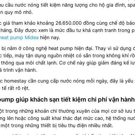
u cầu nước nóng tiết kiệm năng lượng cho hộ gia đình, spa
n quy mô nhỏ.
c giá tham khảo khoảng 26.650.000 đồng cùng chế độ bảo
 tháng. Đây được xem là mức đầu tư khá cạnh tranh trong 
heat pump Midea
hiện nay.
t bị nằm ở công nghệ heat pump hiện đại. Thay vì sử dụng 
 tiếp, máy tận dụng nguồn nhiệt có sẵn trong không khí rồ
 thông qua môi chất lạnh. Cơ chế này giúp giảm đáng kể l
á trình vận hành.
ặc homestay cần cung cấp nước nóng mỗi ngày, đây là yếu 
tế rất rõ rệt.
ump giúp khách sạn tiết kiệm chi phí vận hành
một trong những khoản chi thường xuyên của mọi cơ sở lưu t
ng lên hoặc công suất khai thác đạt mức cao, hệ thống nư
một trong những thiết bị tiêu thụ điện nhiều nhất.