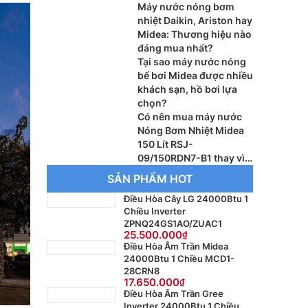
Máy nước nóng bơm
nhiệt Daikin, Ariston hay
Midea: Thương hiệu nào
đáng mua nhất?
Tại sao máy nước nóng
bể bơi Midea được nhiều
khách sạn, hồ bơi lựa
chọn?
Có nên mua máy nước
Nóng Bơm Nhiệt Midea
150 Lít RSJ-
09/150RDN7-B1 thay vì
máy nước nóng truyền
SẢN PHẨM HOT
thống
Điều Hòa Cây LG 24000Btu 1
Chiều Inverter
ZPNQ24GS1AO/ZUAC1
25.500.000
Điều Hòa Âm Trần Midea
24000Btu 1 Chiều MCD1-
28CRN8
17.650.000
Điều Hòa Âm Trần Gree
Inverter 24000Btu 1 Chiều