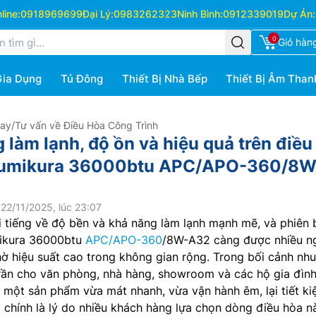
ine:
0918969699
Đại Lý:
0983262323
Ninh Bình:
0912339019
Dự Án:
0
Giỏ hàn
Gia Dụng
Tủ Đông
Thiết Bị Nhà Bếp
Thiết Bị Âm Than
Hay
/
Tư vấn về Điều Hòa Công Trình
làm lạnh, độ ồn và hiệu quả trên điều
Sumikura 36000btu APC/APO-360/8W
22/11/2025, lúc 23:07
i tiếng về độ bền và khả năng làm lạnh mạnh mẽ, và phiên 
mikura 36000btu
APC/APO-360
/8W-A32 càng được nhiều n
 hiệu suất cao trong không gian rộng. Trong bối cảnh nhu
rần cho văn phòng, nhà hàng, showroom và các hộ gia đình
một sản phẩm vừa mát nhanh, vừa vận hành êm, lại tiết ki
 chính là lý do nhiều khách hàng lựa chọn dòng điều hòa n