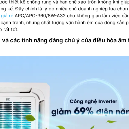
ợc thiết kế chống rung và hạn chế xáo trộn không khí giú
áng kể. Đây chính là lý do nhiều chủ doanh nghiệp lựa chọ
giá rẻ
APC/APO-360/8W-A32 cho không gian làm việc cần
h cạnh tranh, nhưng chất lượng vận hành êm của dòng sản 
rất tốt.
 và các tính năng đáng chú ý của điều hòa âm 