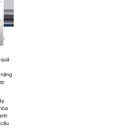
 quá
 năng
ợp
áy
 hòa
anh
 cấu