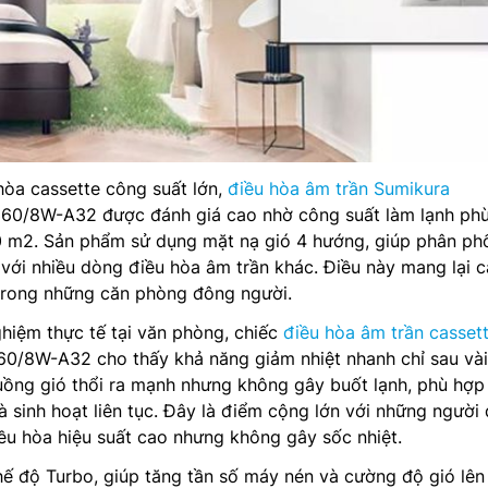
hòa cassette công suất lớn,
điều hòa âm trần Sumikura
0/8W-A32 được đánh giá cao nhờ công suất làm lạnh ph
 m2. Sản phẩm sử dụng mặt nạ gió 4 hướng, giúp phân phố
với nhiều dòng điều hòa âm trần khác. Điều này mang lại 
 trong những căn phòng đông người.
nghiệm thực tế tại văn phòng, chiếc
điều hòa âm trần casset
/8W-A32 cho thấy khả năng giảm nhiệt nhanh chỉ sau vài
luồng gió thổi ra mạnh nhưng không gây buốt lạnh, phù hợp
à sinh hoạt liên tục. Đây là điểm cộng lớn với những người
ều hòa hiệu suất cao nhưng không gây sốc nhiệt.
hế độ Turbo, giúp tăng tần số máy nén và cường độ gió lê