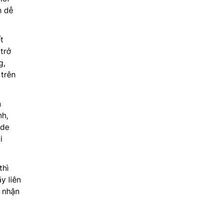
h dễ
t
trở
g,
trên
n
nh,
ode
i
thì
y liên
 nhận