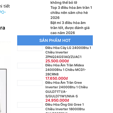
không thể bỏ lỡ
i tiết
Top 3 điều hòa âm trần 1
PO-
chiều nên sắm cho hè
2026
Bật mí 3 điều hòa âm
ura
trần tốt, được đánh giá
cao năm 2026
SẢN PHẨM HOT
Điều Hòa Cây LG 24000Btu 1
Chiều Inverter
ZPNQ24GS1AO/ZUAC1
25.500.000
Điều Hòa Âm Trần Midea
24000Btu 1 Chiều MCD1-
28CRN8
17.650.000
Điều Hòa Âm Trần Gree
Inverter 24000Btu 1 Chiều
GULD71T1/A-
S/GULD71W1/NhA-S
24.950.000
Điều Hòa Ống Gió Gree 1
Chiều Inverter 18000Btu