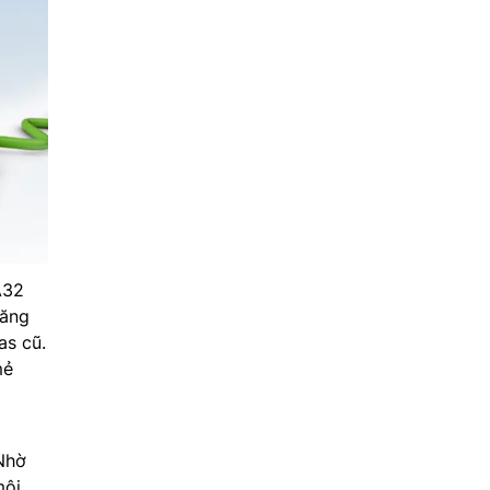
A32
năng
as cũ.
mẻ
 Nhờ
môi