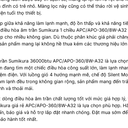
a đình có trẻ nhỏ. Màng lọc này cũng có thể tháo rời vệ sin
n tuổi thọ thiết bị.
ợp giữa khả năng làm lạnh mạnh, độ ồn thấp và khả năng tiế
 điều hòa âm trần Sumikura 1 chiều APC/APO-360/8W-A32 
p cho nhiều không gian. Dù thuộc phân khúc giá phải chăn
sản phẩm mang lại không hề thua kém các thương hiệu lớn 
 trần Sumikura 36000btu APC/APO-360/8W-A32 là lựa chọ
 đang tìm một chiếc điều hòa công suất lớn, làm lạnh nha
iệm điện. Với luồng gió 4 hướng mạnh mẽ, chế độ Silent M
àm lạnh đều trong không gian rộng, sản phẩm mang đến trả
h và thoải mái.
dòng điều hòa âm trần chất lượng tốt với mức giá hợp lý, 
ikura giá rẻ APC/APO-360/8W-A32 là lựa chọn phù hợp. Hã
n, báo giá và hỗ trợ lắp đặt nhanh chóng. Đặt mua sớm để
bảo hành tốt nhất.