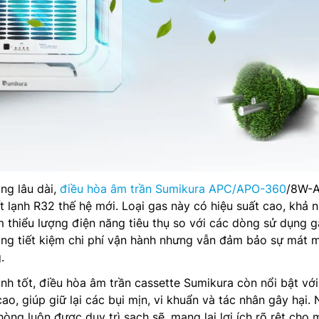
ng lâu dài,
điều hòa âm trần Sumikura APC/APO-360
/8W-
t lạnh R32 thế hệ mới. Loại gas này có hiệu suất cao, khả 
 thiểu lượng điện năng tiêu thụ so với các dòng sử dụng g
ùng tiết kiệm chi phí vận hành nhưng vẫn đảm bảo sự mát 
.
nh tốt, điều hòa âm trần cassette Sumikura còn nổi bật với
o, giúp giữ lại các bụi mịn, vi khuẩn và tác nhân gây hại.
òng luôn được duy trì sạch sẽ, mang lại lợi ích rõ rệt cho 