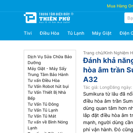
Mua Hàng Onl
Tivi
Điều Hòa
Tủ Lạnh
Máy Giặt
Điện 
Trang chủ
/
Kinh Nghiệm 
Dịch Vụ Sửa Chữa Bảo
Đánh khả năng 
Dưỡng
hòa âm trần 
Máy Giặt - Máy Sấy
Trung Tâm Bảo Hành
A32
Tư vấn Điều Hòa
Tư Vấn Robot hút bụi
Tác giả: Long
Đăng ngày: 
Tư Vấn Thiết Bị Nhà
Sumikura từ lâu đã nổ
Bếp
điều hòa âm trần Su
Tư Vấn Tủ Đông
dùng quan tâm hơn nhờ
Tư Vấn Tủ Lạnh
lắp đặt điều hòa âm t
Tư Vấn Tủ Mát
Tư vấn về Bình Nóng
mạnh, người dùng cần 
Lạnh
phí vận hành. Đó cũng