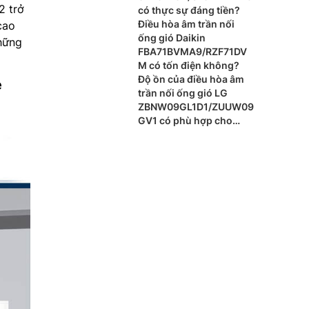
 trở
có thực sự đáng tiền?
Điều hòa âm trần nối
cao
ống gió Daikin
hững
FBA71BVMA9/RZF71DV
M có tốn điện không?
Độ ồn của điều hòa âm
e
trần nối ống gió LG
ZBNW09GL1D1/ZUUW09
GV1 có phù hợp cho
phòng ngủ?