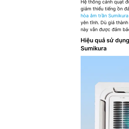
Hệ thống cánh quạt đư
giảm thiểu tiếng ồn đ
hòa âm trần Sumikura 
yên tĩnh. Dù giá thàn
này vẫn được đảm bảo 
Hiệu quả sử dụng
Sumikura