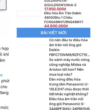
GULD50PS1/A-
S/GULD50W1/NhA-S
17.950.000
Điều Hòa Âm Trần Daikin
48000Btu 1 Chiều
FCNQ48MV1/RNQ48MY1
44.600.000
BÀI VIẾT MỚI
Có nên đầu tư điều hòa
âm trần nối ống gió
ù hợp
Daikin
i khí
FBFC71DVM9/RZFC71EV
M cho xu hướng nội thất
So sánh máy nước nóng
cảm
cao cấp?
công nghiệp Midea và
Ariston tốt hơn? Nên
mua loại nào?
te
Dàn nóng điều hòa
 phút
trung tâm Panasonic U-
 cho
10LE2H7 chịu được thời
 đang
tiết khắc nghiệt không?
Điều hòa âm trần nối
ống gió Panasonic S-
n mức
3448PF3H/U-34PRH1H5