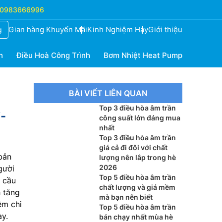
0983666996
Gian hàng Khuyến Mãi
Kinh Nghiệm Hay
Giới thiệu
g
h
Điều Hoà Công Trình
Bơm Nhiệt Heat Pump
BÀI VIẾT LIÊN QUAN
Top 3 điều hòa âm trần
-
công suất lớn đáng mua
nhất
Top 3 điều hòa âm trần
giá cả đi đôi với chất
bản
lượng nên lắp trong hè
2026
gười
Top 5 điều hòa âm trần
 cầu
chất lượng và giá mềm
 tăng
mà bạn nên biết
ệm chi
Top 5 điều hòa âm trần
ày.
bán chạy nhất mùa hè