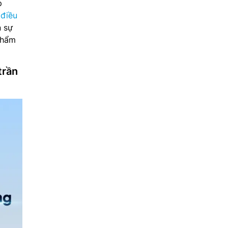
p
n
điều
 sự
phẩm
trần