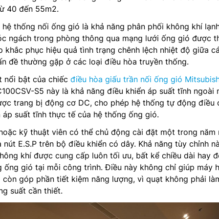
từ 40 đến 55m2.
 hệ thống nối ống gió là khả năng phân phối không khí lạn
c ngách trong phòng thông qua mạng lưới ống gió được th
úp khắc phục hiệu quả tình trạng chênh lệch nhiệt độ giữa c
n đề thường gặp ở các loại điều hòa truyền thống.
t nổi bật của chiếc
điều hòa giấu trần nối ống gió Mitsubish
0CSV-S5 này là khả năng điều khiển áp suất tĩnh ngoài 
ược trang bị động cơ DC, cho phép hệ thống tự động điều 
 áp suất tĩnh thực tế của hệ thống ống gió.
hoặc kỹ thuật viên có thể chủ động cài đặt một trong năm
a nút E.S.P trên bộ điều khiển có dây. Khả năng tùy chỉnh n
ông khí được cung cấp luôn tối ưu, bất kể chiều dài hay 
 ống gió tại mỗi công trình. Điều này không chỉ giúp máy 
còn góp phần tiết kiệm năng lượng, vì quạt không phải là
g suất cần thiết.