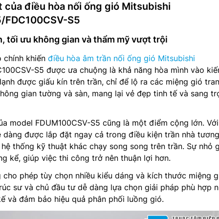
t của điều hòa nối ống gió Mitsubishi
/FDC100CSV-S5
, tối ưu không gian và thẩm mỹ vượt trội
o chính khiến
điều hòa âm trần nối ống gió Mitsubishi
0CSV-S5 được ưa chuộng là khả năng hòa mình vào kiến
lạnh được giấu kín trên trần, chỉ để lộ ra các miệng gió tra
không gian tường và sàn, mang lại vẻ đẹp tinh tế và sang t
của model FDUM100CSV-S5 cũng là một điểm cộng lớn. Với
dàng được lắp đặt ngay cả trong điều kiện trần nhà tương
 hệ thống kỹ thuật khác chạy song song trên trần. Sự nhỏ 
ng kể, giúp việc thi công trở nên thuận lợi hơn.
 cho phép tùy chọn nhiều kiểu dáng và kích thước miệng g
trúc sư và chủ đầu tư dễ dàng lựa chọn giải pháp phù hợp n
kế và đảm bảo hiệu quả phân phối luồng gió.