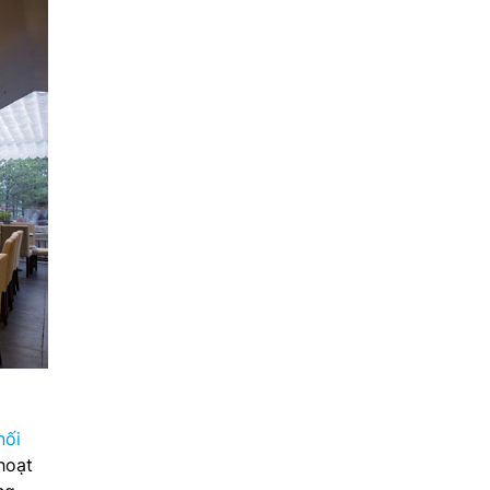
nối
hoạt