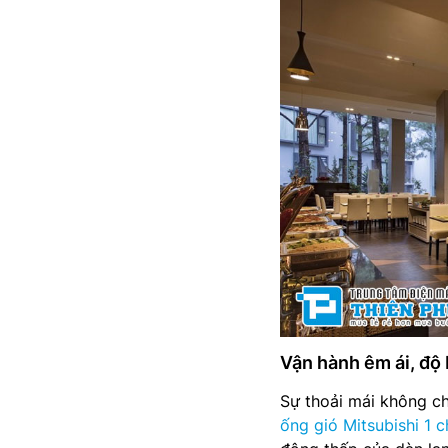
Vận hành êm ái, độ
Sự thoải mái không ch
ống gió Mitsubishi 1 c