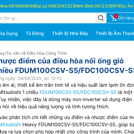
ine:
0918969699
Đại Lý:
0983262323
Ninh Bình:
0912339019
Dự Án:
0
Giỏ hàn
Gia Dụng
Tủ Đông
Thiết Bị Nhà Bếp
Thiết Bị Âm Than
Hay
/
Tư vấn về Điều Hòa Công Trình
hược điểm của điều hòa nối ống gió
 chiều FDUM100CSV-S5/FDC100CSV-S
ng ngày: 04/06/2025, lúc 15:10
êm ái, thiết kế âm trần tinh tế và hiệu suất làm lạnh ổn địn
Mitsubishi 1 chiều
FDUM100CSV-S5/FDC100CSV-S5
là một 
uy nhiên, việc đây là dòng máy non-inverter sử dụng điện
 hỏi về hiệu quả năng lượng và tính tương thích.
u vào phân tích chi tiết những ưu điểm và nhược điểm của m
Mitsubishi
Heavy FDUM100CSV-S5/FDC100CSV-S5, giúp b
 đưa ra lựa chọn phù hợp nhất cho công trình của mình. Chú