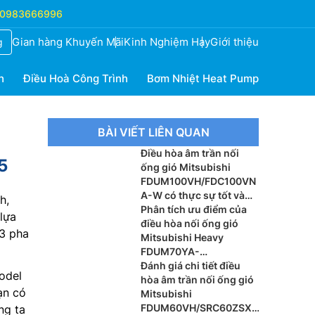
0983666996
Gian hàng Khuyến Mãi
Kinh Nghiệm Hay
Giới thiệu
g
h
Điều Hoà Công Trình
Bơm Nhiệt Heat Pump
BÀI VIẾT LIÊN QUAN
Điều hòa âm trần nối
5
ống gió Mitsubishi
FDUM100VH/FDC100VN
A-W có thực sự tốt và
h,
đáng tiền?
Phân tích ưu điểm của
lựa
điều hòa nối ống gió
 3 pha
Mitsubishi Heavy
FDUM70YA-
W5/FDC70YNA-W5
Đánh giá chi tiết điều
odel
hòa âm trần nối ống gió
ạn có
Mitsubishi
FDUM60VH/SRC60ZSX-
ng ta