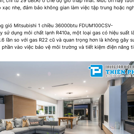
h, chỉ từ 29 dB(A) ở chế độ gió thấp nhất. Mức ồn này tươ
o xạc nhẹ, đảm bảo không gian làm việc tập trung hoặc ngh
ng gió Mitsubishi 1 chiều 36000btu FDUM100CSV-
sử dụng môi chất lạnh R410a, một loại gas có hiệu suất 
.6 lần so với gas R22 cũ và quan trọng hơn là không gây s
phần vào việc bảo vệ môi trường và tiết kiệm điện năng t