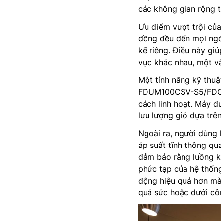
các không gian rộng 
Ưu điểm vượt trội của
đồng đều đến mọi ngó
kế riêng. Điều này gi
vực khác nhau, một vấ
Một tính năng kỹ thuậ
FDUM100CSV-S5/FDC10
cách linh hoạt. Máy đ
lưu lượng gió dựa trên
Ngoài ra, người dùng 
áp suất tĩnh thông qu
đảm bảo rằng luồng kh
phức tạp của hệ thống
động hiệu quả hơn mà 
quá sức hoặc dưới côn