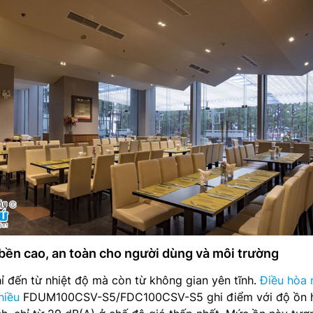
 bền cao, an toàn cho người dùng và môi trường
ỉ đến từ nhiệt độ mà còn từ không gian yên tĩnh.
Điều hòa 
hiều
FDUM100CSV-S5/FDC100CSV-S5 ghi điểm với độ ồn 