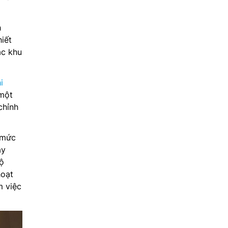
h
iết
ác khu
i
một
chỉnh
 mức
ày
độ
hoạt
m việc