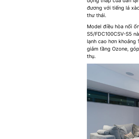
động thấp của dàn lạn
đương với tiếng lá xà
thư thái.
Model điều hòa nối ố
S5/FDC100CSV-S5 này 
lạnh cao hơn khoảng 1
giảm tầng Ozone, góp 
thụ.