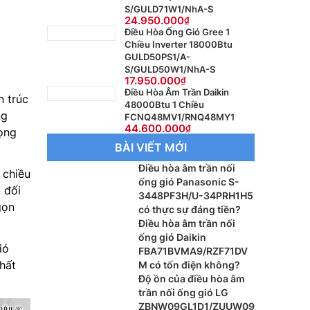
S/GULD71W1/NhA-S
24.950.000
Điều Hòa Ống Gió Gree 1
Chiều Inverter 18000Btu
GULD50PS1/A-
S/GULD50W1/NhA-S
17.950.000
Điều Hòa Âm Trần Daikin
 trúc
48000Btu 1 Chiều
ng
FCNQ48MV1/RNQ48MY1
44.600.000
rọng
BÀI VIẾT MỚI
Điều hòa âm trần nối
 chiều
ống gió Panasonic S-
 đối
3448PF3H/U-34PRH1H5
gọn
có thực sự đáng tiền?
Điều hòa âm trần nối
ống gió Daikin
ió
FBA71BVMA9/RZF71DV
hất
M có tốn điện không?
Độ ồn của điều hòa âm
trần nối ống gió LG
ZBNW09GL1D1/ZUUW09