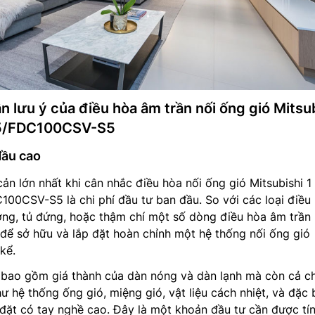
 lưu ý của điều hòa âm trần nối ống gió Mitsu
/FDC100CSV-S5
đầu cao
ản lớn nhất khi cân nhắc điều hòa nối ống gió Mitsubishi 1
CSV-S5 là chi phí đầu tư ban đầu. So với các loại điều
ờng, tủ đứng, hoặc thậm chí một số dòng điều hòa âm trần
í để sở hữu và lắp đặt hoàn chỉnh một hệ thống nối ống gió
kể.
 bao gồm giá thành của dàn nóng và dàn lạnh mà còn cả ch
ư hệ thống ống gió, miệng gió, vật liệu cách nhiệt, và đặc b
 đặt có tay nghề cao. Đây là một khoản đầu tư cần được tí