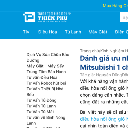
Mua Hàng Onl
Tivi
Điều Hòa
Tủ Lạnh
Máy Giặt
Điện 
Trang chủ
/
Kinh Nghiệm 
Dịch Vụ Sửa Chữa Bảo
Đánh giá ưu n
Dưỡng
Mitsubishi 1
Máy Giặt - Máy Sấy
Trung Tâm Bảo Hành
Tác giả: Nguyễn Dũng
Đă
Tư vấn Điều Hòa
Với khả năng vận hành 
Tư Vấn Robot hút bụi
điều hòa nối ống gió 
Tư Vấn Thiết Bị Nhà
Bếp
chọn đáng cân nhắc. T
Tư Vấn Tủ Đông
cũng đặt ra những câu
Tư Vấn Tủ Lạnh
Tư Vấn Tủ Mát
Bài viết này sẽ đi sâ
Tư vấn về Bình Nóng
điều hòa nối ống gió 
Lạnh
cái nhìn toàn diện và