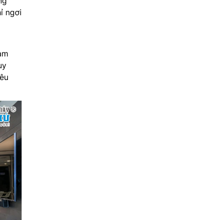
ng
ỉ ngơi
làm
uy
iêu