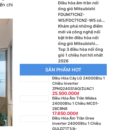
W3 – Ưu nhược điểm là
Điều hòa âm trần nối
ến chi
gì?
ống gió Mitsubishi
FDUM71CNZ-
W5/FDC71CNZ-W5 có
tốt không?
Khám phá những điểm
mới và công nghệ nổi
bật trên điều hòa nối
ống gió Mitsubishi
FDUM70CNZ-
Top 3 điều hòa nối ống
W5/FDC70CNZ-W5
gió 1 chiều hot hit nhất
2026
SẢN PHẨM HOT
Điều Hòa Cây LG 24000Btu 1
Chiều Inverter
ZPNQ24GS1AO/ZUAC1
25.500.000
Điều Hòa Âm Trần Midea
24000Btu 1 Chiều MCD1-
28CRN8
17.650.000
Điều Hòa Âm Trần Gree
Inverter 24000Btu 1 Chiều
GULD71T1/A-