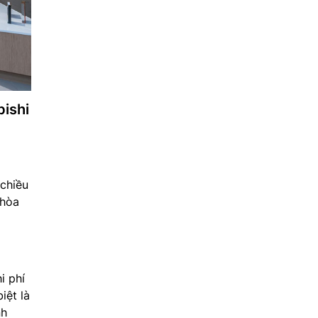
bishi
 chiều
 hòa
i phí
iệt là
nh