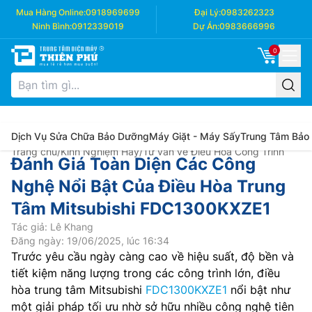
Mua Hàng Online:
0918969699
Đại Lý:
0983262323
Ninh Bình:
0912339019
Dự Án:
0983666996
0
Dịch Vụ Sửa Chữa Bảo Dưỡng
Máy Giặt - Máy Sấy
Trung Tâm Bảo
Trang chủ
/
Kinh Nghiệm Hay
/
Tư vấn về Điều Hòa Công Trình
Đánh Giá Toàn Diện Các Công
Nghệ Nổi Bật Của Điều Hòa Trung
Tâm Mitsubishi FDC1300KXZE1
Tác giả: Lê Khang
Đăng ngày: 19/06/2025, lúc 16:34
Trước yêu cầu ngày càng cao về hiệu suất, độ bền và
tiết kiệm năng lượng trong các công trình lớn, điều
hòa trung tâm Mitsubishi
FDC1300KXZE1
nổi bật như
một giải pháp tối ưu nhờ sở hữu nhiều công nghệ tiên