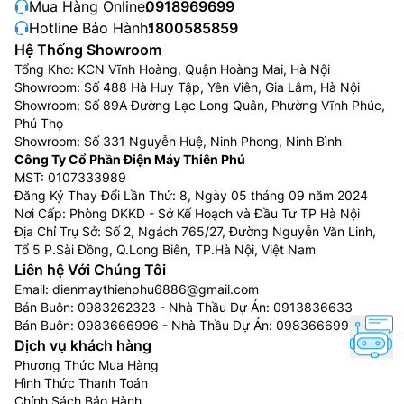
Mua Hàng Online:
0918969699
Hotline Bảo Hành:
1800585859
Hệ Thống Showroom
Tổng Kho: KCN Vĩnh Hoàng, Quận Hoàng Mai, Hà Nội
Showroom: Số 488 Hà Huy Tập, Yên Viên, Gia Lâm, Hà Nội
Showroom: Số 89A Đường Lạc Long Quân, Phường Vĩnh Phúc,
Phú Thọ
Showroom: Số 331 Nguyễn Huệ, Ninh Phong, Ninh Bình
Công Ty Cổ Phần Điện Máy Thiên Phú
MST: 0107333989
Đăng Ký Thay Đổi Lần Thứ: 8, Ngày 05 tháng 09 năm 2024
Nơi Cấp: Phòng DKKD - Sở Kế Hoạch và Đầu Tư TP Hà Nội
Địa Chỉ Trụ Sở: Số 2, Ngách 765/27, Đường Nguyễn Văn Linh,
Tổ 5 P.Sài Đồng, Q.Long Biên, TP.Hà Nội, Việt Nam
Liên hệ Với Chúng Tôi
Email:
dienmaythienphu6886@gmail.com
Bán Buôn:
0983262323
- Nhà Thầu Dự Án:
0913836633
Bán Buôn:
0983666996
- Nhà Thầu Dự Án:
0983666996
Dịch vụ khách hàng
Phương Thức Mua Hàng
Hình Thức Thanh Toán
Chính Sách Bảo Hành