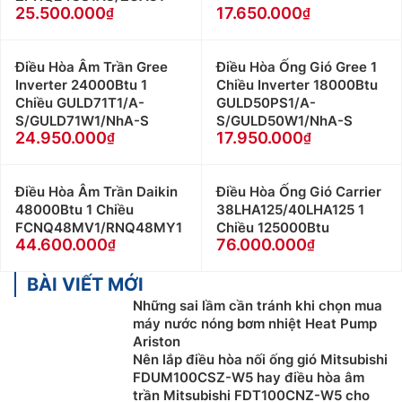
25.500.000
17.650.000
Điều Hòa Âm Trần Gree
Điều Hòa Ống Gió Gree 1
Inverter 24000Btu 1
Chiều Inverter 18000Btu
Chiều GULD71T1/A-
GULD50PS1/A-
S/GULD71W1/NhA-S
S/GULD50W1/NhA-S
24.950.000
17.950.000
Điều Hòa Âm Trần Daikin
Điều Hòa Ống Gió Carrier
48000Btu 1 Chiều
38LHA125/40LHA125 1
FCNQ48MV1/RNQ48MY1
Chiều 125000Btu
44.600.000
76.000.000
BÀI VIẾT MỚI
Những sai lầm cần tránh khi chọn mua
máy nước nóng bơm nhiệt Heat Pump
Ariston
Nên lắp điều hòa nối ống gió Mitsubishi
FDUM100CSZ-W5 hay điều hòa âm
trần Mitsubishi FDT100CNZ-W5 cho