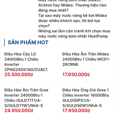
Ariston hay Midea: Thương hiệu nào
đáng mua nhất?
Tại sao máy nước nóng bể bơi Midea
được nhiều khách sạn, hồ bơi lựa
chọn?
Những sai lầm cần tránh khi chọn mua
máy nước nóng bơm nhiệt HeatPump
SẢN PHẨM HOT
Điều Hòa Cây LG
Điều Hòa Âm Trần Midea
24000Btu 1 Chiều
24000Btu 1 Chiều MCD1-
Inverter
28CRN8
ZPNQ24GS1AO/ZUAC1
25.500.000
17.650.000
Điều Hòa Âm Trần Gree
Điều Hòa Ống Gió Gree 1
Inverter 24000Btu 1
Chiều Inverter 18000Btu
Chiều GULD71T1/A-
GULD50PS1/A-
S/GULD71W1/NhA-S
S/GULD50W1/NhA-S
24.950.000
17.950.000