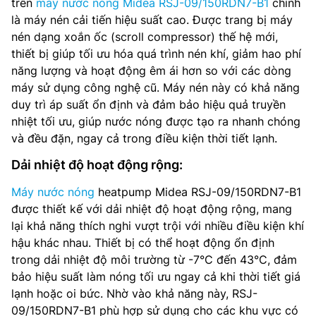
trên
máy nước nóng Midea RSJ-09/150RDN7-B1
chính
là máy nén cải tiến hiệu suất cao. Được trang bị máy
nén dạng xoắn ốc (scroll compressor) thế hệ mới,
thiết bị giúp tối ưu hóa quá trình nén khí, giảm hao phí
năng lượng và hoạt động êm ái hơn so với các dòng
máy sử dụng công nghệ cũ. Máy nén này có khả năng
duy trì áp suất ổn định và đảm bảo hiệu quả truyền
nhiệt tối ưu, giúp nước nóng được tạo ra nhanh chóng
và đều đặn, ngay cả trong điều kiện thời tiết lạnh.
Dải nhiệt độ hoạt động rộng:
Máy nước nóng
heatpump Midea RSJ-09/150RDN7-B1
được thiết kế với dải nhiệt độ hoạt động rộng, mang
lại khả năng thích nghi vượt trội với nhiều điều kiện khí
hậu khác nhau. Thiết bị có thể hoạt động ổn định
trong dải nhiệt độ môi trường từ -7°C đến 43°C, đảm
bảo hiệu suất làm nóng tối ưu ngay cả khi thời tiết giá
lạnh hoặc oi bức. Nhờ vào khả năng này, RSJ-
09/150RDN7-B1 phù hợp sử dụng cho các khu vực có