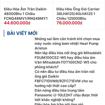
Điều Hòa Âm Trần Daikin
Điều Hòa Ống Gió Carrier
48000Btu 1 Chiều
38LHA125/40LHA125 1
FCNQ48MV1/RNQ48MY1
Chiều 125000Btu
44.600.000
76.000.000
BÀI VIẾT MỚI
Những sai lầm cần tránh khi chọn mua
máy nước nóng bơm nhiệt Heat Pump
Ariston
Nên lắp điều hòa nối ống gió Mitsubishi
FDUM100CSZ-W5 hay điều hòa âm
trần Mitsubishi FDT100CNZ-W5 cho
phòng khách?
Có nên đầu tư điều hòa âm trần nối
ống gió Daikin
FBFC71DVM9/RZFC71EVM cho xu
hướng nội thất cao cấp?
Dàn nóng điều hòa trung tâm
Panasonic U-10LE2H7 chịu được thời
tiết khắc nghiệt không?
Điều hòa âm trần nối ống gió