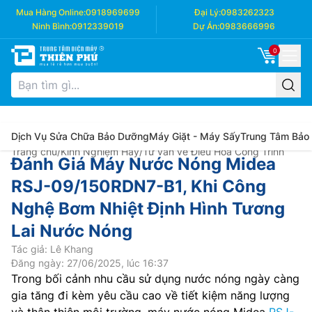
Mua Hàng Online:
0918969699
Đại Lý:
0983262323
Ninh Bình:
0912339019
Dự Án:
0983666996
0
Dịch Vụ Sửa Chữa Bảo Dưỡng
Máy Giặt - Máy Sấy
Trung Tâm Bảo
Trang chủ
/
Kinh Nghiệm Hay
/
Tư vấn về Điều Hòa Công Trình
Đánh Giá Máy Nước Nóng Midea
RSJ-09/150RDN7-B1, Khi Công
Nghệ Bơm Nhiệt Định Hình Tương
Lai Nước Nóng
Tác giả: Lê Khang
Đăng ngày: 27/06/2025, lúc 16:37
Trong bối cảnh nhu cầu sử dụng nước nóng ngày càng
gia tăng đi kèm yêu cầu cao về tiết kiệm năng lượng