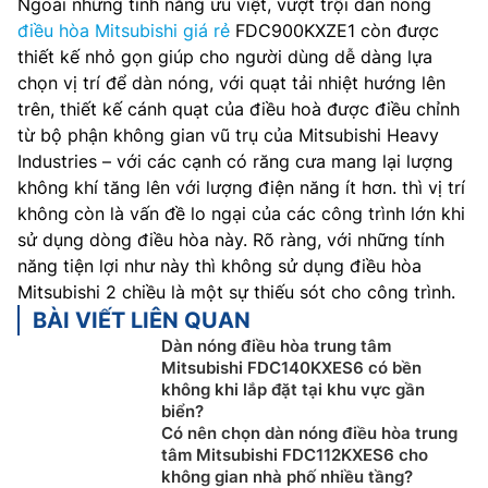
Ngoài những tính năng ưu việt, vượt trội dàn nóng
điều hòa Mitsubishi giá rẻ
FDC900KXZE1 còn được
thiết kế nhỏ gọn giúp cho người dùng dễ dàng lựa
chọn vị trí để dàn nóng, với quạt tải nhiệt hướng lên
trên, thiết kế cánh quạt của điều hoà được điều chỉnh
từ bộ phận không gian vũ trụ của Mitsubishi Heavy
Industries – với các cạnh có răng cưa mang lại lượng
không khí tăng lên với lượng điện năng ít hơn. thì vị trí
không còn là vấn đề lo ngại của các công trình lớn khi
sử dụng dòng điều hòa này. Rõ ràng, với những tính
năng tiện lợi như này thì không sử dụng điều hòa
Mitsubishi 2 chiều là một sự thiếu sót cho công trình.
BÀI VIẾT LIÊN QUAN
Dàn nóng điều hòa trung tâm
Mitsubishi FDC140KXES6 có bền
không khi lắp đặt tại khu vực gần
biển?
Có nên chọn dàn nóng điều hòa trung
tâm Mitsubishi FDC112KXES6 cho
không gian nhà phố nhiều tầng?