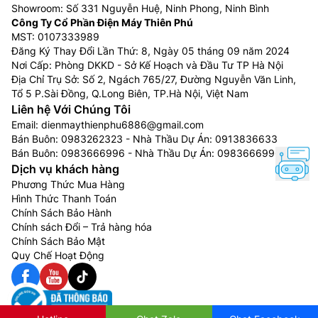
Showroom: Số 331 Nguyễn Huệ, Ninh Phong, Ninh Bình
Công Ty Cổ Phần Điện Máy Thiên Phú
MST: 0107333989
Đăng Ký Thay Đổi Lần Thứ: 8, Ngày 05 tháng 09 năm 2024
Nơi Cấp: Phòng DKKD - Sở Kế Hoạch và Đầu Tư TP Hà Nội
Địa Chỉ Trụ Sở: Số 2, Ngách 765/27, Đường Nguyễn Văn Linh,
Tổ 5 P.Sài Đồng, Q.Long Biên, TP.Hà Nội, Việt Nam
Liên hệ Với Chúng Tôi
Email:
dienmaythienphu6886@gmail.com
Bán Buôn:
0983262323
- Nhà Thầu Dự Án:
0913836633
Bán Buôn:
0983666996
- Nhà Thầu Dự Án:
0983666996
Dịch vụ khách hàng
Phương Thức Mua Hàng
Hình Thức Thanh Toán
Chính Sách Bảo Hành
Chính sách Đổi – Trả hàng hóa
Chính Sách Bảo Mật
Quy Chế Hoạt Động