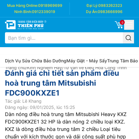
Mua Hàng Online:
0918969699
Đại Lý:
0983262323
Ninh Bình:
0912339019
Dự Án:
0983666996
0
Dịch Vụ Sửa Chữa Bảo Dưỡng
Máy Giặt - Máy Sấy
Trung Tâm Bảo
Trang chủ
/
Kinh Nghiệm Hay
/
Tư vấn về Điều Hòa Công Trình
Đánh giá chi tiết sản phẩm điều
hoà trung tâm Mitsubishi
FDC900KXZE1
Tác giả: Lê Khang
Đăng ngày: 09/01/2025, lúc 15:25
Dàn nóng điều hoà trung tâm Mitsubishi Heavy KXZ
FDC900KXZE1 32 HP là dàn nóng 2 chiều loại KXZ.
KXZ là dòng điều hòa trung tâm 2 chiều Loại tiêu
chuẩn với kích thước gọn và dải công suất phù hợp