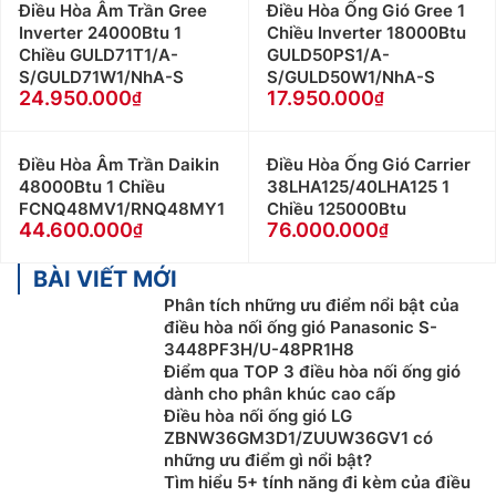
Điều Hòa Âm Trần Gree
Điều Hòa Ống Gió Gree 1
Inverter 24000Btu 1
Chiều Inverter 18000Btu
Chiều GULD71T1/A-
GULD50PS1/A-
S/GULD71W1/NhA-S
S/GULD50W1/NhA-S
24.950.000
17.950.000
Điều Hòa Âm Trần Daikin
Điều Hòa Ống Gió Carrier
48000Btu 1 Chiều
38LHA125/40LHA125 1
FCNQ48MV1/RNQ48MY1
Chiều 125000Btu
44.600.000
76.000.000
BÀI VIẾT MỚI
Phân tích những ưu điểm nổi bật của
điều hòa nối ống gió Panasonic S-
3448PF3H/U-48PR1H8
Điểm qua TOP 3 điều hòa nối ống gió
dành cho phân khúc cao cấp
Điều hòa nối ống gió LG
ZBNW36GM3D1/ZUUW36GV1 có
những ưu điểm gì nổi bật?
Tìm hiểu 5+ tính năng đi kèm của điều