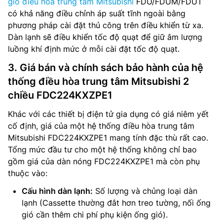
gió điều hòa trung tâm Mitsubishi
FDU/FDUM/FDUT
có khả năng điều chỉnh áp suất tĩnh ngoài bằng
phương pháp cài đặt thủ công trên điều khiển từ xa.
Dàn lạnh sẽ điều khiển tốc độ quạt để giữ âm lượng
luồng khí định mức ở mỗi cài đặt tốc độ quạt.
3. Giá bán và chính sách bảo hành của hệ
thống điều hòa trung tâm Mitsubishi 2
chiều FDC224KXZPE1
Khác với các thiết bị điện tử gia dụng có giá niêm yết
cố định, giá của một hệ thống điều hòa trung tâm
Mitsubishi FDC224KXZPE1 mang tính đặc thù rất cao.
Tổng mức đầu tư cho một hệ thống không chỉ bao
gồm giá của dàn nóng FDC224KXZPE1 mà còn phụ
thuộc vào:
Cấu hình dàn lạnh:
Số lượng và chủng loại dàn
lạnh (Cassette thường đắt hơn treo tường, nối ống
gió cần thêm chi phí phụ kiện ống gió).