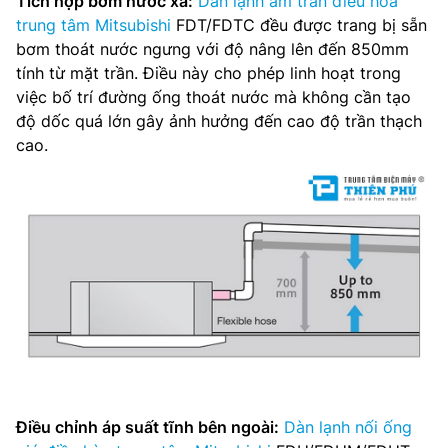
Tích hợp bơm nước xả:
Dàn lạnh âm trần điều hòa
trung tâm Mitsubishi
FDT/FDTC đều được trang bị sẵn
bơm thoát nước ngưng với độ nâng lên đến 850mm
tính từ mặt trần. Điều này cho phép linh hoạt trong
việc bố trí đường ống thoát nước mà không cần tạo
độ dốc quá lớn gây ảnh hưởng đến cao độ trần thạch
cao.
Điều chỉnh áp suất tĩnh bên ngoài:
Dàn lạnh nối ống