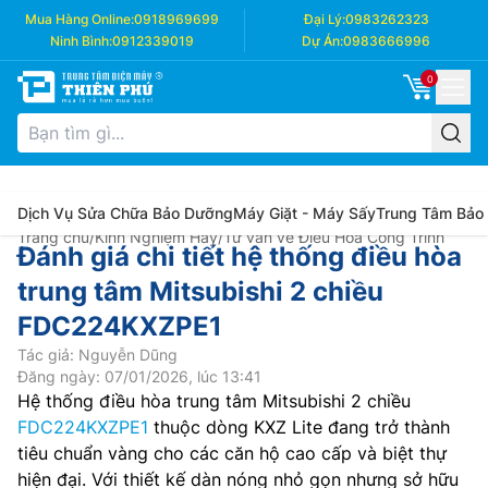
Mua Hàng Online:
0918969699
Đại Lý:
0983262323
Ninh Bình:
0912339019
Dự Án:
0983666996
0
Dịch Vụ Sửa Chữa Bảo Dưỡng
Máy Giặt - Máy Sấy
Trung Tâm Bảo
Trang chủ
/
Kinh Nghiệm Hay
/
Tư vấn về Điều Hòa Công Trình
Đánh giá chi tiết hệ thống điều hòa
trung tâm Mitsubishi 2 chiều
FDC224KXZPE1
Tác giả: Nguyễn Dũng
Đăng ngày: 07/01/2026, lúc 13:41
Hệ thống điều hòa trung tâm Mitsubishi 2 chiều
FDC224KXZPE1
thuộc dòng KXZ Lite đang trở thành
tiêu chuẩn vàng cho các căn hộ cao cấp và biệt thự
hiện đại. Với thiết kế dàn nóng nhỏ gọn nhưng sở hữu