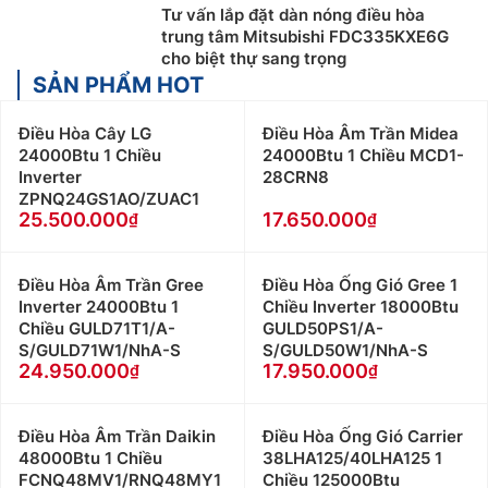
Tư vấn lắp đặt dàn nóng điều hòa
trung tâm Mitsubishi FDC335KXE6G
cho biệt thự sang trọng
SẢN PHẨM HOT
Điều Hòa Cây LG
Điều Hòa Âm Trần Midea
24000Btu 1 Chiều
24000Btu 1 Chiều MCD1-
Inverter
28CRN8
ZPNQ24GS1AO/ZUAC1
25.500.000
17.650.000
Điều Hòa Âm Trần Gree
Điều Hòa Ống Gió Gree 1
Inverter 24000Btu 1
Chiều Inverter 18000Btu
Chiều GULD71T1/A-
GULD50PS1/A-
S/GULD71W1/NhA-S
S/GULD50W1/NhA-S
24.950.000
17.950.000
Điều Hòa Âm Trần Daikin
Điều Hòa Ống Gió Carrier
48000Btu 1 Chiều
38LHA125/40LHA125 1
FCNQ48MV1/RNQ48MY1
Chiều 125000Btu