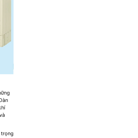
hững
 Dàn
khí
và
 trọng