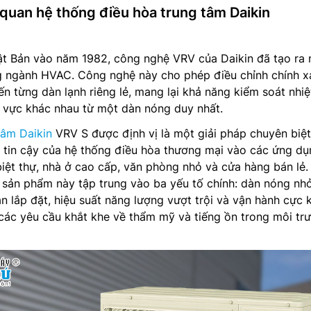
g quan hệ thống điều hòa trung tâm Daikin
hật Bản vào năm 1982, công nghệ VRV của Daikin đã tạo ra
 ngành HVAC. Công nghệ này cho phép điều chỉnh chính x
ến từng dàn lạnh riêng lẻ, mang lại khả năng kiểm soát nhiệ
u vực khác nhau từ một dàn nóng duy nhất.
tâm Daikin
VRV S được định vị là một giải pháp chuyên biệt
tin cậy của hệ thống điều hòa thương mại vào các ứng dụ
iệt thự, nhà ở cao cấp, văn phòng nhỏ và cửa hàng bán lẻ
g sản phẩm này tập trung vào ba yếu tố chính: dàn nóng nh
an lắp đặt, hiệu suất năng lượng vượt trội và vận hành cực
các yêu cầu khắt khe về thẩm mỹ và tiếng ồn trong môi tr