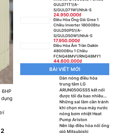
GULD71T1/A-
S/GULD71W1/NhA-S
24.950.000
Điều Hòa Ống Gió Gree 1
Chiều Inverter 18000Btu
GULD50PS1/A-
S/GULD50W1/NhA-S
17.950.000
Điều Hòa Âm Trần Daikin
48000Btu 1 Chiều
FCNQ48MV1/RNQ48MY1
44.600.000
BÀI VIẾT MỚI
Dàn nóng điều hòa
trung tâm LG
ARUN050GSS5 kết nối
t 6HP
được tối đa bao nhiêu
n dụng
dàn lạnh?
Những sai lầm cần tránh
khi chọn mua máy nước
rí
nóng bơm nhiệt Heat
Pump Ariston
Nên lắp điều hòa nối ống
 2
gió Mitsubishi