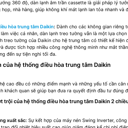
hướng 360 độ, dàn lạnh âm trần cassette là giải pháp lý tưở
họp, nhà hàng, giúp không khí mát lạnh lan tỏa nhanh và 
iều hòa trung tâm Daikin
:
Dành cho các không gian riêng t
àm việc cá nhân, dàn lạnh treo tường vẫn là một lựa chọn
h treo tường của Daikin cho hệ trung tâm có thiết kế hiện đ
và được tích hợp nhiều công nghệ thông minh như mắt thần
g đến sự tiện nghi tối đa.
 của hệ thống điều hòa trung tâm Daikin
hệ cao đều có những điểm mạnh và những yếu tố cần cân 
h khách quan sẽ giúp bạn đưa ra quyết định đầu tư đúng đ
 trội của hệ thống điều hòa trung tâm Daikin 2 chiề
ng xuất sắc:
Sự kết hợp của máy nén Swing Inverter, công
trao đổi nhiệt hiệu suất cao giúp giảm đáng kể chi phí điệ