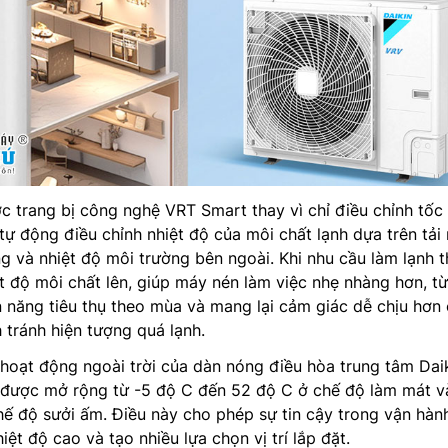
 trang bị công nghệ VRT Smart thay vì chỉ điều chỉnh tốc
tự động điều chỉnh nhiệt độ của môi chất lạnh dựa trên tải 
g và nhiệt độ môi trường bên ngoài. Khi nhu cầu làm lạnh t
t độ môi chất lên, giúp máy nén làm việc nhẹ nhàng hơn, t
n năng tiêu thụ theo mùa và mang lại cảm giác dễ chịu hơn
tránh hiện tượng quá lạnh.
ộ hoạt động ngoài trời của dàn nóng điều hòa trung tâm Dai
ược mở rộng từ -5 độ C đến 52 độ C ở chế độ làm mát v
ế độ sưởi ấm. Điều này cho phép sự tin cậy trong vận hàn
iệt độ cao và tạo nhiều lựa chọn vị trí lắp đặt.