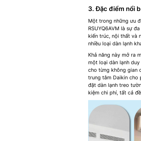
3. Đặc điểm nổi b
Một trong những ưu đ
RSUYQ6AVM là sự đa dạ
kiến trúc, nội thất v
nhiều loại dàn lạnh k
Khả năng này mở ra mộ
một loại dàn lạnh duy 
cho từng không gian c
trung tâm Daikin cho 
đặt dàn lạnh treo tườ
kiệm chi phí, tất cả 