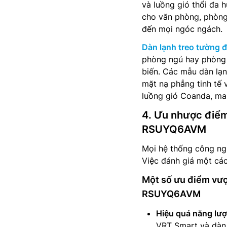
và luồng gió thổi đa 
cho văn phòng, phòng 
đến mọi ngóc ngách.
Dàn lạnh treo tường đ
phòng ngủ hay phòng l
biến. Các mẫu dàn lạn
mặt nạ phẳng tinh tế 
luồng gió Coanda, man
4. Ưu nhược điểm
RSUYQ6AVM
Mọi hệ thống công ng
Việc đánh giá một các
Một số ưu điểm vượt
RSUYQ6AVM
Hiệu quả năng lượ
VRT Smart và dàn 