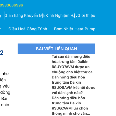
0983666996
Gian hàng Khuyến Mãi
Kinh Nghiệm Hay
Giới thiệu
g
h
Điều Hoà Công Trình
Bơm Nhiệt Heat Pump
BÀI VIẾT LIÊN QUAN
 2
Tại sao dàn nóng điều
hòa trung tâm Daikin
RSUYQ7AVM được ưa
chuộng cho biệt thự cao
p như
cấp?
Dàn nóng điều hòa
iện
trung tâm Daikin
g yêu
RSUQ8AVM kết nối được
 dòng
với dàn lạnh nào?
Dàn nóng điều hòa
 Bài
trung tâm Daikin
 nhìn
RSUQ7AVM lựa chọn
thông minh cho văn