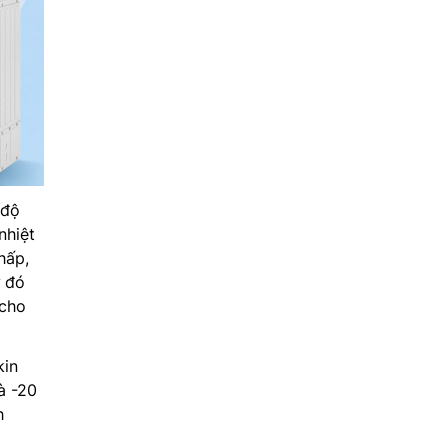
 độ
nhiệt
hấp,
ừ đó
 cho
kin
à -20
h