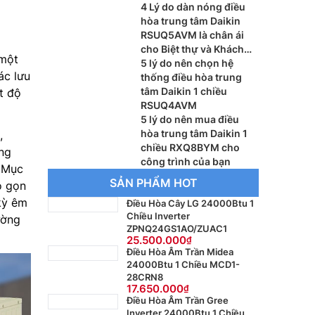
phòng vừa và nhỏ
4 Lý do dàn nóng điều
hòa trung tâm Daikin
RSUQ5AVM là chân ái
cho Biệt thự và Khách
 một
sạn
5 lý do nên chọn hệ
ác lưu
thống điều hòa trung
tâm Daikin 1 chiều
t độ
RSUQ4AVM
5 lý do nên mua điều
hòa trung tâm Daikin 1
,
chiều RXQ8BYM cho
ng
công trình của bạn
. Mục
SẢN PHẨM HOT
ỏ gọn
 kỳ êm
Điều Hòa Cây LG 24000Btu 1
Chiều Inverter
ường
ZPNQ24GS1AO/ZUAC1
25.500.000
Điều Hòa Âm Trần Midea
24000Btu 1 Chiều MCD1-
28CRN8
17.650.000
Điều Hòa Âm Trần Gree
Inverter 24000Btu 1 Chiều