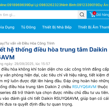
ine:
0918969699
Đại Lý:
0983262323
Ninh Bình:
0912339019
Dự Án:
0
Giỏ hàn
Gia Dụng
Tủ Đông
Thiết Bị Nhà Bếp
Thiết Bị Âm Than
Hay
/
Tư vấn về Điều Hòa Công Trình
iết hệ thống điều hòa trung tâm Daikin
6AVM
ng ngày: 29/09/2025, lúc 15:57
p điều hòa không khí toàn diện cho các công trình đẳng cấ
y văn phòng hiện đại, các tiêu chí về hiệu năng, tiết kiệm đ
hẩm mỹ luôn được đặt lên hàng đầu. Đáp ứng hoàn hảo nhữn
hống điều hòa trung tâm Daikin 2 chiều
RSUYQ6AVM
thuộc
series đã trở thành lựa chọn được nhiều chủ đầu tư ưu tiên.
âu vào đánh giá chi tiết Daikin RSUYQ6AVM, giúp bạn có cái
khi đưa ra quyết định đầu tư quan trọng.