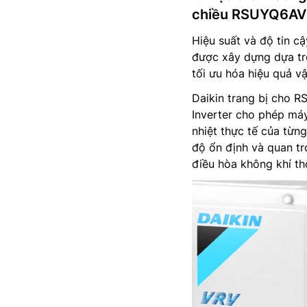
chiều RSUYQ6A
Hiệu suất và độ tin c
được xây dựng dựa trê
tối ưu hóa hiệu quả vậ
Daikin trang bị cho
Inverter cho phép máy
nhiệt thực tế của từn
độ ổn định và quan trọ
điều hòa không khí t