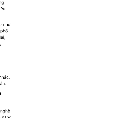
ng
đều
ư như
 phổ
ại,
,
nhắc.
ắn.
u
 nghệ
n năng