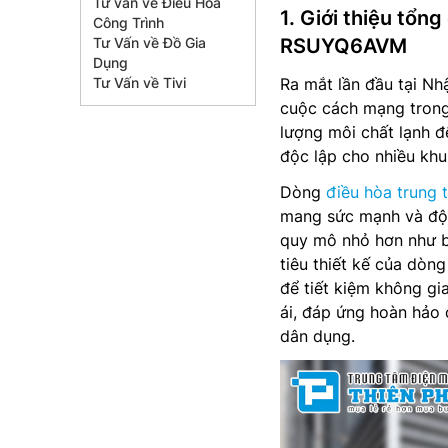
Tư vấn về Điều Hòa
1. Giới thiệu tổn
Công Trình
Tư Vấn về Đồ Gia
RSUYQ6AVM
Dụng
Tư Vấn về Tivi
Ra mắt lần đầu tại N
cuộc cách mạng trong
lượng môi chất lạnh đ
độc lập cho nhiều kh
Dòng
điều hòa trung 
mang sức mạnh và độ 
quy mô nhỏ hơn như b
tiêu thiết kế của dòn
để tiết kiệm không gi
ái, đáp ứng hoàn hảo 
dân dụng.