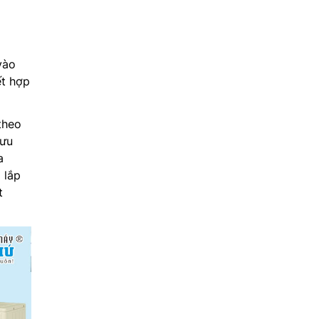
vào
ết hợp
theo
 ưu
a
 lắp
t