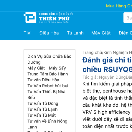
Mua Hàng Onl
Tivi
Điều Hòa
Tủ Lạnh
Máy Giặt
Điện 
Trang chủ
/
Kinh Nghiệm 
Dịch Vụ Sửa Chữa Bảo
Đánh giá chi t
Dưỡng
chiều RSUYQ
Máy Giặt - Máy Sấy
Trung Tâm Bảo Hành
Tác giả: Nguyễn Dũng
Đă
Tư vấn Điều Hòa
Khi tìm kiếm giải phá
Tư Vấn Robot hút bụi
biệt thự, penthouse ha
Tư Vấn Thiết Bị Nhà
Bếp
và đặc biệt là tính t
Tư Vấn Tủ Đông
cầu khắt khe đó, hệ t
Tư Vấn Tủ Lạnh
VRV S high efficiency 
Tư Vấn Tủ Mát
viết dưới đây sẽ đi s
Tư vấn về Bình Nóng
toàn diện nhất trước 
Lạnh