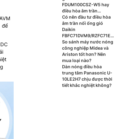
FDUM100CSZ-W5 hay
điều hòa âm trần
Mitsubishi FDT100CNZ-
Có nên đầu tư điều hòa
AVM
W5 cho phòng khách?
âm trần nối ống gió
ộ để
Daikin
FBFC71DVM9/RZFC71EV
M cho xu hướng nội thất
So sánh máy nước nóng
 DC
cao cấp?
công nghiệp Midea và
ải
Ariston tốt hơn? Nên
iệt
mua loại nào?
ng
Dàn nóng điều hòa
trung tâm Panasonic U-
10LE2H7 chịu được thời
tiết khắc nghiệt không?