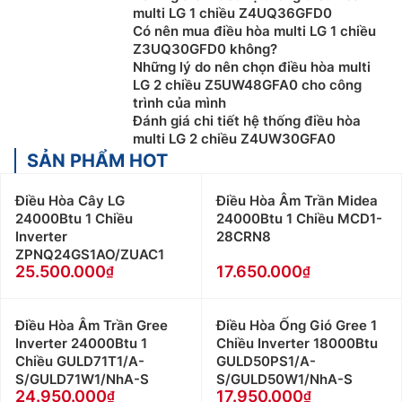
multi LG 1 chiều Z4UQ36GFD0
Có nên mua điều hòa multi LG 1 chiều
Z3UQ30GFD0 không?
Những lý do nên chọn điều hòa multi
LG 2 chiều Z5UW48GFA0 cho công
trình của mình
Đánh giá chi tiết hệ thống điều hòa
multi LG 2 chiều Z4UW30GFA0
SẢN PHẨM HOT
Điều Hòa Cây LG
Điều Hòa Âm Trần Midea
24000Btu 1 Chiều
24000Btu 1 Chiều MCD1-
Inverter
28CRN8
ZPNQ24GS1AO/ZUAC1
25.500.000
17.650.000
Điều Hòa Âm Trần Gree
Điều Hòa Ống Gió Gree 1
Inverter 24000Btu 1
Chiều Inverter 18000Btu
Chiều GULD71T1/A-
GULD50PS1/A-
S/GULD71W1/NhA-S
S/GULD50W1/NhA-S
24.950.000
17.950.000