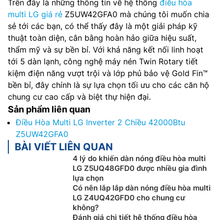
Trên đây là những thông tin về hệ thống
điều hòa
multi LG giá rẻ
Z5UW42GFA0 mà chúng tôi muốn chia
sẻ tới các bạn, có thể thấy đây là một giải pháp kỹ
thuật toàn diện, cân bằng hoàn hảo giữa hiệu suất,
thẩm mỹ và sự bền bỉ. Với khả năng kết nối linh hoạt
tới 5 dàn lạnh, công nghệ máy nén Twin Rotary tiết
kiệm điện năng vượt trội và lớp phủ bảo vệ Gold Fin™
bền bỉ, đây chính là sự lựa chọn tối ưu cho các căn hộ
chung cư cao cấp và biệt thự hiện đại.
Sản phẩm liên quan
Điều Hòa Multi LG Inverter 2 Chiều 42000Btu
Z5UW42GFA0
BÀI VIẾT LIÊN QUAN
4 lý do khiến dàn nóng điều hòa multi
LG Z5UQ48GFD0 được nhiều gia đình
lựa chọn
Có nên lắp lắp dàn nóng điều hòa multi
LG Z4UQ42GFD0 cho chung cư
không?
Đánh giá chi tiết hệ thống điều hòa