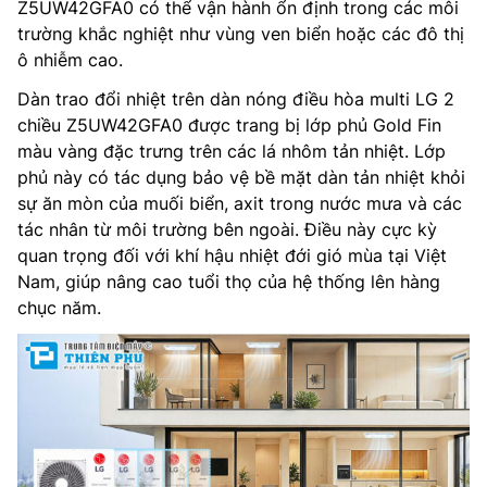
Z5UW42GFA0 có thể vận hành ổn định trong các môi
trường khắc nghiệt như vùng ven biển hoặc các đô thị
ô nhiễm cao.
Dàn trao đổi nhiệt trên dàn nóng điều hòa multi LG 2
chiều Z5UW42GFA0 được trang bị lớp phủ Gold Fin
màu vàng đặc trưng trên các lá nhôm tản nhiệt. Lớp
phủ này có tác dụng bảo vệ bề mặt dàn tản nhiệt khỏi
sự ăn mòn của muối biển, axit trong nước mưa và các
tác nhân từ môi trường bên ngoài. Điều này cực kỳ
quan trọng đối với khí hậu nhiệt đới gió mùa tại Việt
Nam, giúp nâng cao tuổi thọ của hệ thống lên hàng
chục năm.