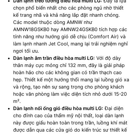
Dàn lạnh treo tường điều hòa multi LG:
Đây là lựa
chọn phổ biến nhất cho các phòng ngủ nhờ thiết
kế trang nhã và khả năng lắp đặt nhanh chóng.
Các model thuộc dòng AMNW như
AMNW18GSKB0 hay AMNW24GSKB0 tích hợp các
tính năng như hướng gió dễ chịu (Comfort Air) và
làm lạnh nhanh Jet Cool, mang lại trải nghiệm nghỉ
ngơi tối ưu.
Dàn lạnh âm trần điều hòa multi LG:
Với độ dày
thân máy cực mỏng chỉ 132 mm, đây là giải pháp
hoàn hảo cho các không gian có trần thạch cao
hẹp. Thiết kế một hướng thổi mang lại luồng gió xa
và rộng, tạo nên sự sang trọng cho phòng khách
hoặc văn phòng làm việc diện tích nhỏ dưới 15-20
m².
Dàn lạnh nối ống gió điều hòa multi LG:
Đại diện
cho đỉnh cao của thẩm mỹ nội thất, loại dàn lạnh
này được giấu hoàn toàn trong trần, luồng khí mát
được dẫn qua các cửa gió do kiến trúc sư thiết kế