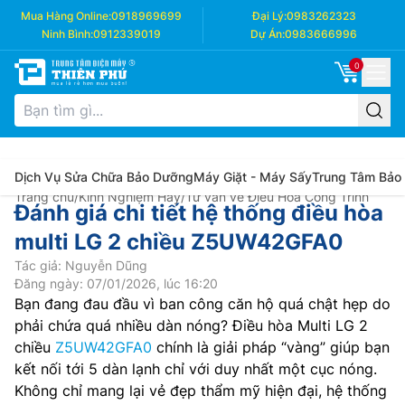
Mua Hàng Online:
0918969699
Đại Lý:
0983262323
Ninh Bình:
0912339019
Dự Án:
0983666996
0
Dịch Vụ Sửa Chữa Bảo Dưỡng
Máy Giặt - Máy Sấy
Trung Tâm Bảo
Trang chủ
/
Kinh Nghiệm Hay
/
Tư vấn về Điều Hòa Công Trình
Đánh giá chi tiết hệ thống điều hòa
multi LG 2 chiều Z5UW42GFA0
Tác giả: Nguyễn Dũng
Đăng ngày: 07/01/2026, lúc 16:20
Bạn đang đau đầu vì ban công căn hộ quá chật hẹp do
phải chứa quá nhiều dàn nóng? Điều hòa Multi LG 2
chiều
Z5UW42GFA0
chính là giải pháp “vàng” giúp bạn
kết nối tới 5 dàn lạnh chỉ với duy nhất một cục nóng.
Không chỉ mang lại vẻ đẹp thẩm mỹ hiện đại, hệ thống