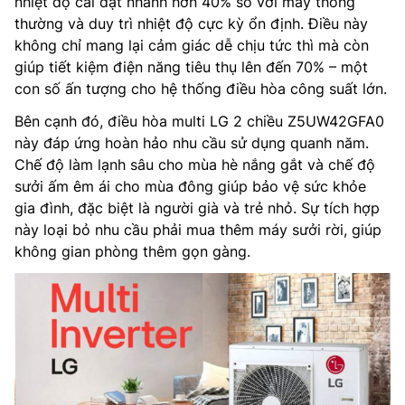
nhiệt độ cài đặt nhanh hơn 40% so với máy thông
thường và duy trì nhiệt độ cực kỳ ổn định. Điều này
không chỉ mang lại cảm giác dễ chịu tức thì mà còn
giúp tiết kiệm điện năng tiêu thụ lên đến 70% – một
con số ấn tượng cho hệ thống điều hòa công suất lớn.
Bên cạnh đó, điều hòa multi LG 2 chiều Z5UW42GFA0
này đáp ứng hoàn hảo nhu cầu sử dụng quanh năm.
Chế độ làm lạnh sâu cho mùa hè nắng gắt và chế độ
sưởi ấm êm ái cho mùa đông giúp bảo vệ sức khỏe
gia đình, đặc biệt là người già và trẻ nhỏ. Sự tích hợp
này loại bỏ nhu cầu phải mua thêm máy sưởi rời, giúp
không gian phòng thêm gọn gàng.