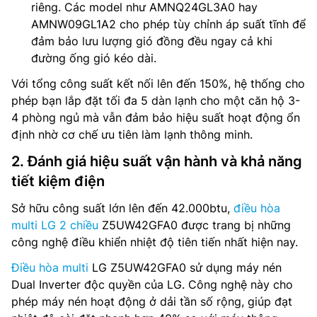
riêng. Các model như AMNQ24GL3A0 hay
AMNW09GL1A2 cho phép tùy chỉnh áp suất tĩnh để
đảm bảo lưu lượng gió đồng đều ngay cả khi
đường ống gió kéo dài.
Với tổng công suất kết nối lên đến 150%, hệ thống cho
phép bạn lắp đặt tối đa 5 dàn lạnh cho một căn hộ 3-
4 phòng ngủ mà vẫn đảm bảo hiệu suất hoạt động ổn
định nhờ cơ chế ưu tiên làm lạnh thông minh.
2. Đánh giá hiệu suất vận hành và khả năng
tiết kiệm điện
Sở hữu công suất lớn lên đến 42.000btu,
điều hòa
multi LG 2 chiều
Z5UW42GFA0 được trang bị những
công nghệ điều khiển nhiệt độ tiên tiến nhất hiện nay.
Điều hòa multi
LG Z5UW42GFA0 sử dụng máy nén
Dual Inverter độc quyền của LG. Công nghệ này cho
phép máy nén hoạt động ở dải tần số rộng, giúp đạt