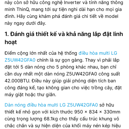
này còn sở hữu công nghệ Inverter và tính năng thông
minh ThinQ, mang tới sự tiện nghi dài hạn cho mọi gia
đình. Hãy cùng khám phá đánh giá chi tiết về model
này ngay dưới đây.
1. Đánh giá thiết kế và khả năng lắp đặt linh
hoạt
Điểm cộng lớn nhất của hệ thống
điều hòa multi LG
Z5UW42GFA0
chính là sự gọn gàng. Thay vì phải lắp
đặt tới 5 dàn nóng cho 5 phòng khác nhau, bạn chỉ
cần duy nhất một dàn nóng Z5UW42GFA0 công suất
42.000BTU. Điều này giúp giải phóng diện tích ban
công đáng kể, tạo không gian cho việc trồng cây, đặt
máy giặt hoặc thư giãn.
Dàn nóng điều hòa multi LG Z5UW42GFA0
sở hữu
thiết kế nhỏ gọn với kích thước 950 × 834 × 330mm
cùng trọng lượng 68.1kg cho thấy cấu trúc khung vỏ
chắc chắn và sự hiện diện của khối máy nén kép hiệu