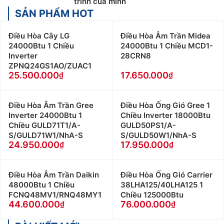
trình của mình
SẢN PHẨM HOT
Điều Hòa Cây LG
Điều Hòa Âm Trần Midea
24000Btu 1 Chiều
24000Btu 1 Chiều MCD1-
Inverter
28CRN8
ZPNQ24GS1AO/ZUAC1
25.500.000
17.650.000
Điều Hòa Âm Trần Gree
Điều Hòa Ống Gió Gree 1
Inverter 24000Btu 1
Chiều Inverter 18000Btu
Chiều GULD71T1/A-
GULD50PS1/A-
S/GULD71W1/NhA-S
S/GULD50W1/NhA-S
24.950.000
17.950.000
Điều Hòa Âm Trần Daikin
Điều Hòa Ống Gió Carrier
48000Btu 1 Chiều
38LHA125/40LHA125 1
FCNQ48MV1/RNQ48MY1
Chiều 125000Btu
44.600.000
76.000.000