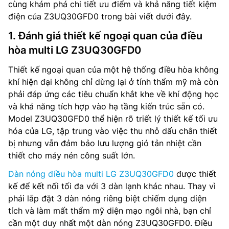
cùng khám phá chi tiết ưu điểm và khả năng tiết kiệm
điện của Z3UQ30GFD0 trong bài viết dưới đây.
1. Đánh giá thiết kế ngoại quan của điều
hòa multi LG Z3UQ30GFD0
Thiết kế ngoại quan của một hệ thống điều hòa không
khí hiện đại không chỉ dừng lại ở tính thẩm mỹ mà còn
phải đáp ứng các tiêu chuẩn khắt khe về khí động học
và khả năng tích hợp vào hạ tầng kiến trúc sẵn có.
Model Z3UQ30GFD0 thể hiện rõ triết lý thiết kế tối ưu
hóa của LG, tập trung vào việc thu nhỏ dấu chân thiết
bị nhưng vẫn đảm bảo lưu lượng gió tản nhiệt cần
thiết cho máy nén công suất lớn.
Dàn nóng điều hòa multi LG Z3UQ30GFD0
được thiết
kế để kết nối tối đa với 3 dàn lạnh khác nhau. Thay vì
phải lắp đặt 3 dàn nóng riêng biệt chiếm dụng diện
tích và làm mất thẩm mỹ diện mạo ngôi nhà, bạn chỉ
cần một duy nhất một dàn nóng Z3UQ30GFD0. Điều