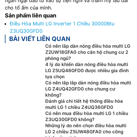
ngần ngại đầu tư vào sự tiện nghi và thẩm mỹ lâu dài
cho tổ ấm của mình.
Sản phẩm liên quan
Điều Hòa Multi LG Inverter 1 Chiều 30000Btu
Z3UQ30GFD0
BÀI VIẾT LIÊN QUAN
Có nên lắp dàn nóng điều hòa multi LG
Z2UW18GFA0 cho căn hộ chung cư 2
phòng ngủ?
4 lý do khiến dàn nóng điều hòa multi
LG Z5UQ48GFD0 được nhiều gia đình
lựa chọn
Có nên lắp lắp dàn nóng điều hòa multi
LG Z4UQ42GFD0 cho chung cư
không?
Đánh giá chi tiết hệ thống điều hòa
multi LG 1 chiều Z4UQ36GFD0
Có nên mua điều hòa multi LG 1 chiều
Z3UQ30GFD0 không?
Những lý do nên chọn điều hòa multi
LG 2 chiều Z5UW48GFA0 cho công