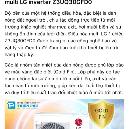
multi LG inverter Z3UQ30GFD0
Độ bền của một hệ thống điều hòa, đặc biệt là dàn
nóng đặt ngoài trời, chịu tác động trực tiếp từ môi
trường khắc nghiệt như mưa axit, hơi muối biển và sự
không ổn định của lưới điện. Điều hòa multi LG 1 chiều
Z3UQ30GFD0 được trang bị các công nghệ bảo vệ
vật lý và điện tử để đảm bảo tuổi thọ thiết bị lên tới
hàng thập kỷ.
Các lá nhôm tản nhiệt của dàn nóng được phủ lớp bảo
vệ màu vàng đặc biệt (Gold Fin). Lớp phủ này có tác
dụng chống lại sự ăn mòn từ muối biển, axit và các
tác nhân từ môi trường, giúp kéo dài tuổi thọ thiết bị
và duy trì hiệu suất trao đổi nhiệt luôn ở mức tốt nhất.