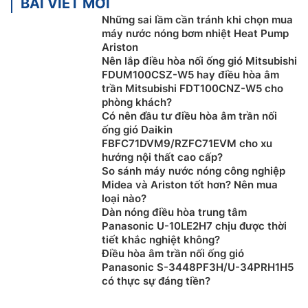
BÀI VIẾT MỚI
Những sai lầm cần tránh khi chọn mua
máy nước nóng bơm nhiệt Heat Pump
Ariston
Nên lắp điều hòa nối ống gió Mitsubishi
FDUM100CSZ-W5 hay điều hòa âm
trần Mitsubishi FDT100CNZ-W5 cho
phòng khách?
Có nên đầu tư điều hòa âm trần nối
ống gió Daikin
FBFC71DVM9/RZFC71EVM cho xu
hướng nội thất cao cấp?
So sánh máy nước nóng công nghiệp
Midea và Ariston tốt hơn? Nên mua
loại nào?
Dàn nóng điều hòa trung tâm
Panasonic U-10LE2H7 chịu được thời
tiết khắc nghiệt không?
Điều hòa âm trần nối ống gió
Panasonic S-3448PF3H/U-34PRH1H5
có thực sự đáng tiền?