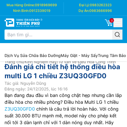
Mua Hàng Online:
0918969699
Đại Lý:
0983262323
Ninh Bình:
0912339019
Dự Án:
0983666996
0
Dịch Vụ Sửa Chữa Bảo Dưỡng
Máy Giặt - Máy Sấy
Trung Tâm Bảo
Trang chủ
/
Kinh Nghiệm Hay
/
Tư vấn về Điều Hòa Công Trình
Đánh giá chi tiết hệ thống điều hòa
multi LG 1 chiều Z3UQ30GFD0
Tác giả: Nguyễn Dũng
Đăng ngày: 24/12/2025, lúc 16:16
Bạn đang đau đầu vì ban công chật hẹp nhưng cần lắp
điều hòa cho nhiều phòng? Điều hòa Multi LG 1 chiều
Z3UQ30GFD0
chính là câu trả lời hoàn hảo. Với công
suất 30.000 BTU mạnh mẽ, model này cho phép kết
nối tới 3 dàn lạnh chỉ với 1 dàn nóng duy nhất. Hãy