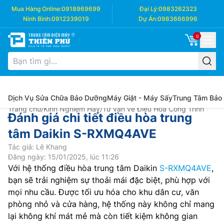
Mua Hàng Online:
0918969699
Đại Lý:
0983262323
Ninh Bình:
0912339019
Dự Án:
0983666996
0
Dịch Vụ Sửa Chữa Bảo Dưỡng
Máy Giặt - Máy Sấy
Trung Tâm Bảo
Trang chủ
/
Kinh Nghiệm Hay
/
Tư vấn về Điều Hòa Công Trình
Đánh giá chi tiết điều hòa trung
tâm Daikin S-RXMQ4AVE
Tác giả: Lê Khang
Đăng ngày: 15/01/2025, lúc 11:26
Với hệ thống điều hòa trung tâm Daikin
S-RXMQ4AVE
,
bạn sẽ trải nghiệm sự thoải mái đặc biệt, phù hợp với
mọi nhu cầu. Được tối ưu hóa cho khu dân cư, văn
phòng nhỏ và cửa hàng, hệ thống này không chỉ mang
lại không khí mát mẻ mà còn tiết kiệm không gian