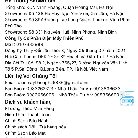
Hệ Thống Showroom
Tổng Kho: KCN Vĩnh Hoàng, Quận Hoàng Mai, Hà Nội
Showroom: Số 488 Hà Huy Tập, Yên Viên, Gia Lâm, Hà Nội
Showroom: Số 89A Đường Lạc Long Quân, Phường Vĩnh Phúc,
Phú Thọ
Showroom: Số 331 Nguyễn Huệ, Ninh Phong, Ninh Bình
Công Ty Cổ Phần Điện Máy Thiên Phú
MST: 0107333989
Đăng Ký Thay Đổi Lần Thứ: 8, Ngày 05 tháng 09 năm 2024
Nơi Cấp: Phòng DKKD - Sở Kế Hoạch và Đầu Tư TP Hà Nội
Địa Chỉ Trụ Sở: Số 2, Ngách 765/27, Đường Nguyễn Văn Linh,
Tổ 5 P.Sài Đồng, Q.Long Biên, TP.Hà Nội, Việt Nam
Liên hệ Với Chúng Tôi
Email:
dienmaythienphu6886@gmail.com
Bán Buôn:
0983262323
- Nhà Thầu Dự Án:
0913836633
Bán Buôn:
0983666996
- Nhà Thầu Dự Án:
0983666996
Dịch vụ khách hàng
Phương Thức Mua Hàng
Hình Thức Thanh Toán
Chính Sách Bảo Hành
Chính sách Đổi – Trả hàng hóa
Chính Sách Bảo Mật