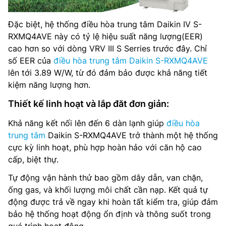
Đặc biệt, hệ thống điều hòa trung tâm Daikin IV S-
RXMQ4AVE này có tỷ lệ hiệu suất năng lượng(EER)
cao hơn so với dòng VRV III S Serries trước đây. Chỉ
số EER của
điều hòa trung tâm Daikin S-RXMQ4AVE
lên tới 3.89 W/W, từ đó đảm bảo được khả năng tiết
kiệm năng lượng hơn.
Thiết kế linh hoạt và lắp đăt đơn giản:
Khả năng kết nối lên đến 6 dàn lạnh giúp
điều hòa
trung tâm
Daikin S-RXMQ4AVE trở thành một hệ thống
cực kỳ linh hoạt, phù hợp hoàn hảo với căn hộ cao
cấp, biệt thự.
Tự động vận hành thử bao gồm dây dẫn, van chặn,
ống gas, và khối lượng môi chất cần nạp. Kết quả tự
động được trả về ngay khi hoàn tất kiểm tra, giúp đảm
bảo hệ thống hoạt động ổn định và thông suốt trong