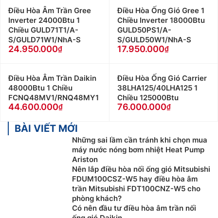
Điều Hòa Âm Trần Gree
Điều Hòa Ống Gió Gree 1
Inverter 24000Btu 1
Chiều Inverter 18000Btu
Chiều GULD71T1/A-
GULD50PS1/A-
S/GULD71W1/NhA-S
S/GULD50W1/NhA-S
24.950.000
17.950.000
Điều Hòa Âm Trần Daikin
Điều Hòa Ống Gió Carrier
48000Btu 1 Chiều
38LHA125/40LHA125 1
FCNQ48MV1/RNQ48MY1
Chiều 125000Btu
44.600.000
76.000.000
BÀI VIẾT MỚI
Những sai lầm cần tránh khi chọn mua
máy nước nóng bơm nhiệt Heat Pump
Ariston
Nên lắp điều hòa nối ống gió Mitsubishi
FDUM100CSZ-W5 hay điều hòa âm
trần Mitsubishi FDT100CNZ-W5 cho
phòng khách?
Có nên đầu tư điều hòa âm trần nối
ống gió Daikin