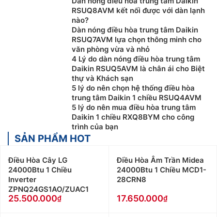
Dàn nóng điều hòa trung tâm Daikin
RSUQ8AVM kết nối được với dàn lạnh
nào?
Dàn nóng điều hòa trung tâm Daikin
RSUQ7AVM lựa chọn thông minh cho
văn phòng vừa và nhỏ
4 Lý do dàn nóng điều hòa trung tâm
Daikin RSUQ5AVM là chân ái cho Biệt
thự và Khách sạn
5 lý do nên chọn hệ thống điều hòa
trung tâm Daikin 1 chiều RSUQ4AVM
5 lý do nên mua điều hòa trung tâm
Daikin 1 chiều RXQ8BYM cho công
trình của bạn
SẢN PHẨM HOT
Điều Hòa Cây LG
Điều Hòa Âm Trần Midea
24000Btu 1 Chiều
24000Btu 1 Chiều MCD1-
Inverter
28CRN8
ZPNQ24GS1AO/ZUAC1
25.500.000
17.650.000