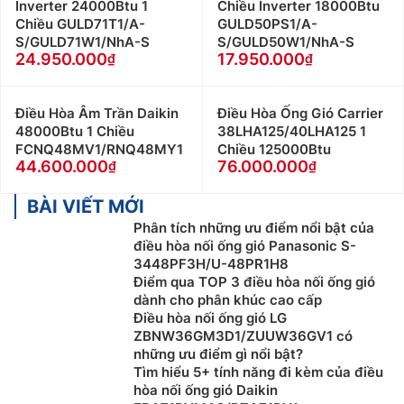
Inverter 24000Btu 1
Chiều Inverter 18000Btu
Chiều GULD71T1/A-
GULD50PS1/A-
S/GULD71W1/NhA-S
S/GULD50W1/NhA-S
24.950.000
17.950.000
Điều Hòa Âm Trần Daikin
Điều Hòa Ống Gió Carrier
48000Btu 1 Chiều
38LHA125/40LHA125 1
FCNQ48MV1/RNQ48MY1
Chiều 125000Btu
44.600.000
76.000.000
BÀI VIẾT MỚI
Phân tích những ưu điểm nổi bật của
điều hòa nối ống gió Panasonic S-
3448PF3H/U-48PR1H8
Điểm qua TOP 3 điều hòa nối ống gió
dành cho phân khúc cao cấp
Điều hòa nối ống gió LG
ZBNW36GM3D1/ZUUW36GV1 có
những ưu điểm gì nổi bật?
Tìm hiểu 5+ tính năng đi kèm của điều
hòa nối ống gió Daikin