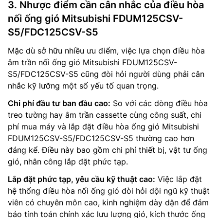
3. Nhược điểm cần cân nhắc của điều hòa
nối ống gió Mitsubishi FDUM125CSV-
S5/FDC125CSV-S5
Mặc dù sở hữu nhiều ưu điểm, việc lựa chọn điều hòa
âm trần nối ống gió Mitsubishi FDUM125CSV-
S5/FDC125CSV-S5 cũng đòi hỏi người dùng phải cân
nhắc kỹ lưỡng một số yếu tố quan trọng.
Chi phí đầu tư ban đầu cao:
So với các dòng điều hòa
treo tường hay âm trần cassette cùng công suất, chi
phí mua máy và lắp đặt điều hòa ống gió Mitsubishi
FDUM125CSV-S5/FDC125CSV-S5 thường cao hơn
đáng kể. Điều này bao gồm chi phí thiết bị, vật tư ống
gió, nhân công lắp đặt phức tạp.
Lắp đặt phức tạp, yêu cầu kỹ thuật cao:
Việc lắp đặt
hệ thống điều hòa nối ống gió đòi hỏi đội ngũ kỹ thuật
viên có chuyên môn cao, kinh nghiệm dày dặn để đảm
bảo tính toán chính xác lưu lượng gió, kích thước ống