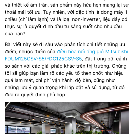
và thiết kế âm trần, sản phẩm này hứa hẹn mang lại sự
thoải mái tối ưu. Tuy nhiên, với đặc tính là dòng máy 1
chiều (chỉ làm lạnh) và là loại non-inverter, liệu đây có
thực sự là quyết định đầu tư sáng suốt cho nhu cầu
của bạn?
Bài viết này sẽ đi sâu vào phân tích chi tiết những ưu
điểm, nhược điểm của
điều hòa nối ống gió Mitsubishi
FDUM125CSV-S5/FDC125CSV-S5
, đặt trong bối cảnh
so sánh với các giải pháp khác trên thị trường. Chúng
tôi sẽ giúp bạn làm rõ các yếu tố then chốt như hiệu
quả làm mát, chi phí vận hành, độ bền, cũng như
những lưu ý quan trọng khi lắp đặt và sử dụng, từ đó
đưa ra quyết định phù hợp.