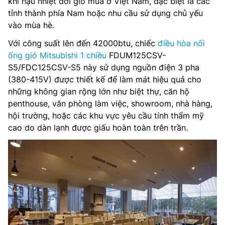
khí hậu nhiệt đới gió mùa ở Việt Nam, đặc biệt là các
tỉnh thành phía Nam hoặc nhu cầu sử dụng chủ yếu
vào mùa hè.
Với công suất lên đến 42000btu, chiếc
điều hòa nối
ống gió Mitsubishi 1 chiều
FDUM125CSV-
S5/FDC125CSV-S5 này sử dụng nguồn điện 3 pha
(380-415V) được thiết kế để làm mát hiệu quả cho
những không gian rộng lớn như biệt thự, căn hộ
penthouse, văn phòng làm việc, showroom, nhà hàng,
hội trường, hoặc các khu vực yêu cầu tính thẩm mỹ
cao do dàn lạnh được giấu hoàn toàn trên trần.