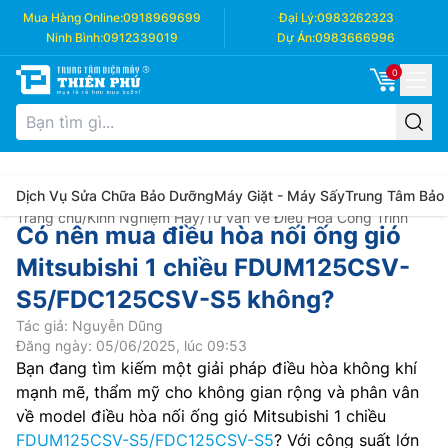
Mua Hàng Online:
0918969699
Đại Lý:
0983262323
Ninh Bình:
0912339019
Dự Án:
0983666996
0
Dịch Vụ Sửa Chữa Bảo Dưỡng
Máy Giặt - Máy Sấy
Trung Tâm Bảo
Trang chủ
/
Kinh Nghiệm Hay
/
Tư vấn về Điều Hòa Công Trình
Có nên mua điều hòa nối ống gió
Mitsubishi 1 chiều FDUM125CSV-
S5/FDC125CSV-S5 không?
Tác giả: Nguyễn Dũng
Đăng ngày: 05/06/2025, lúc 09:53
Bạn đang tìm kiếm một giải pháp điều hòa không khí
mạnh mẽ, thẩm mỹ cho không gian rộng và phân vân
về model điều hòa nối ống gió Mitsubishi 1 chiều
FDUM125CSV-S5/FDC125CSV-S5
? Với công suất lớn