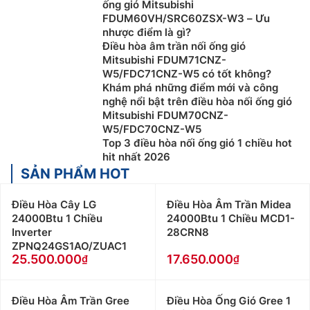
ống gió Mitsubishi
FDUM60VH/SRC60ZSX-W3 – Ưu
nhược điểm là gì?
Điều hòa âm trần nối ống gió
Mitsubishi FDUM71CNZ-
W5/FDC71CNZ-W5 có tốt không?
Khám phá những điểm mới và công
nghệ nổi bật trên điều hòa nối ống gió
Mitsubishi FDUM70CNZ-
W5/FDC70CNZ-W5
Top 3 điều hòa nối ống gió 1 chiều hot
hit nhất 2026
SẢN PHẨM HOT
Điều Hòa Cây LG
Điều Hòa Âm Trần Midea
24000Btu 1 Chiều
24000Btu 1 Chiều MCD1-
Inverter
28CRN8
ZPNQ24GS1AO/ZUAC1
25.500.000
17.650.000
Điều Hòa Âm Trần Gree
Điều Hòa Ống Gió Gree 1