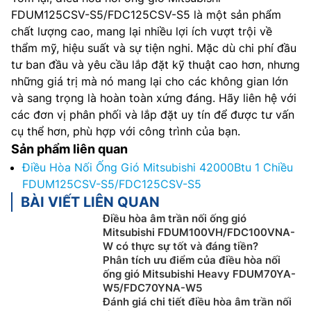
FDUM125CSV-S5/FDC125CSV-S5 là một sản phẩm
chất lượng cao, mang lại nhiều lợi ích vượt trội về
thẩm mỹ, hiệu suất và sự tiện nghi. Mặc dù chi phí đầu
tư ban đầu và yêu cầu lắp đặt kỹ thuật cao hơn, nhưng
những giá trị mà nó mang lại cho các không gian lớn
và sang trọng là hoàn toàn xứng đáng. Hãy liên hệ với
các đơn vị phân phối và lắp đặt uy tín để được tư vấn
cụ thể hơn, phù hợp với công trình của bạn.
Sản phẩm liên quan
Điều Hòa Nối Ống Gió Mitsubishi 42000Btu 1 Chiều
FDUM125CSV-S5/FDC125CSV-S5
BÀI VIẾT LIÊN QUAN
Điều hòa âm trần nối ống gió
Mitsubishi FDUM100VH/FDC100VNA-
W có thực sự tốt và đáng tiền?
Phân tích ưu điểm của điều hòa nối
ống gió Mitsubishi Heavy FDUM70YA-
W5/FDC70YNA-W5
Đánh giá chi tiết điều hòa âm trần nối