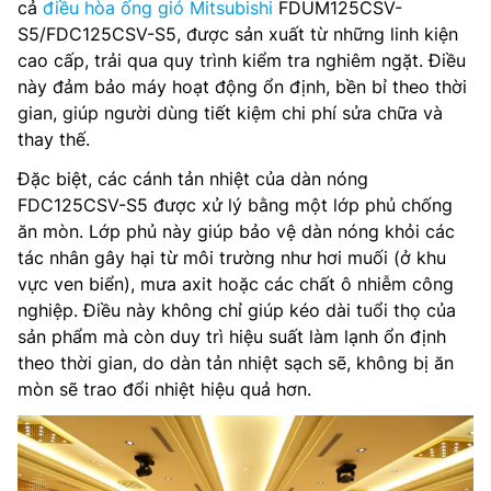
cả
điều hòa ống gió Mitsubishi
FDUM125CSV-
S5/FDC125CSV-S5, được sản xuất từ những linh kiện
cao cấp, trải qua quy trình kiểm tra nghiêm ngặt. Điều
này đảm bảo máy hoạt động ổn định, bền bỉ theo thời
gian, giúp người dùng tiết kiệm chi phí sửa chữa và
thay thế.
Đặc biệt, các cánh tản nhiệt của dàn nóng
FDC125CSV-S5 được xử lý bằng một lớp phủ chống
ăn mòn. Lớp phủ này giúp bảo vệ dàn nóng khỏi các
tác nhân gây hại từ môi trường như hơi muối (ở khu
vực ven biển), mưa axit hoặc các chất ô nhiễm công
nghiệp. Điều này không chỉ giúp kéo dài tuổi thọ của
sản phẩm mà còn duy trì hiệu suất làm lạnh ổn định
theo thời gian, do dàn tản nhiệt sạch sẽ, không bị ăn
mòn sẽ trao đổi nhiệt hiệu quả hơn.