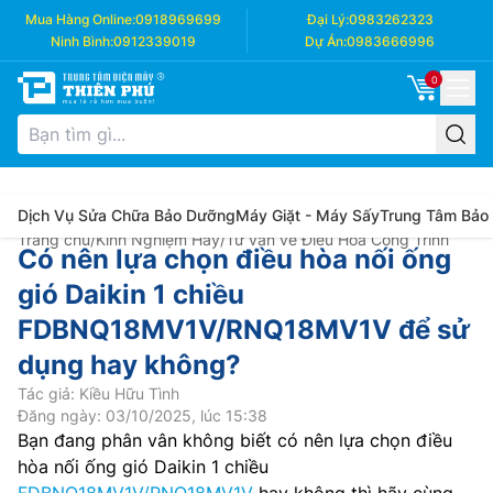
Mua Hàng Online:
0918969699
Đại Lý:
0983262323
Ninh Bình:
0912339019
Dự Án:
0983666996
0
Dịch Vụ Sửa Chữa Bảo Dưỡng
Máy Giặt - Máy Sấy
Trung Tâm Bảo
Trang chủ
/
Kinh Nghiệm Hay
/
Tư vấn về Điều Hòa Công Trình
Có nên lựa chọn điều hòa nối ống
gió Daikin 1 chiều
FDBNQ18MV1V/RNQ18MV1V để sử
dụng hay không?
Tác giả: Kiều Hữu Tình
Đăng ngày: 03/10/2025, lúc 15:38
Bạn đang phân vân không biết có nên lựa chọn điều
hòa nối ống gió Daikin 1 chiều