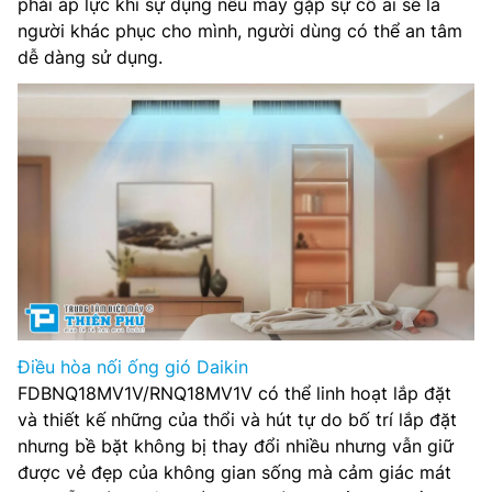
phải áp lực khi sự dụng nếu máy gặp sự cố ai sẽ là
người khác phục cho mình, người dùng có thể an tâm
dễ dàng sử dụng.
Điều hòa nối ống gió Daikin
FDBNQ18MV1V/RNQ18MV1V có thể linh hoạt lắp đặt
và thiết kế những của thổi và hút tự do bố trí lắp đặt
nhưng bề bặt không bị thay đổi nhiều nhưng vẫn giữ
được vẻ đẹp của không gian sống mà cảm giác mát