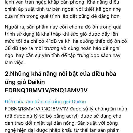
lạnh vẫn tràn ngập khắp căn phòng. Khả năng điều
chỉnh áp suất tĩnh từ bên ngoài với thiết kế gọn nhẹ
của mình trong quá trình lắp đặt cũng dễ dàng hơn
Ngoài ra, sản phẩm này còn cho ra độ ồn trong quá
trình sử dụng là khá thấp khi sức gió được đẩy lên
mức tối đa chỉ có 41dB và khi hạ cuống thấp độ ồn có
38 dB tạo ra môi trường vô cùng hoàn hảo để nghỉ
ngơi hay cần sự yên tĩnh để tập trung đọc sách hay
làm việc.
2.Những khả năng nổi bật của điều hòa
ống gió Daikin
FDBNQ18MV1V/RNQ18MV1V
Điều hòa âm trần nối ống gió Daikin
FDBNQ18MV1V/RNQ18MV1V được sử lý chống ăn mòn
(đã được xử lý sơ bộ bằng acryl) được sử dụng cho
dàn trao đổi nhiệt tại dàn nóng. Sản xuất với công
nghệ hiện đại được nhập khẩu từ thái lan sản phẩm