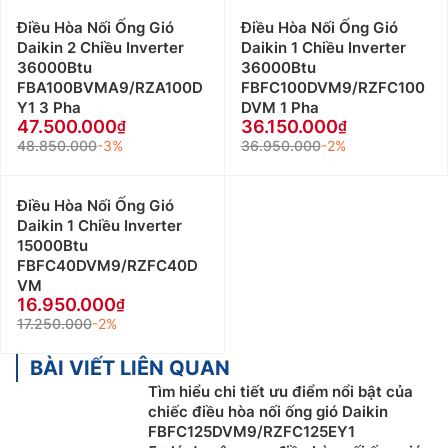
Điều Hòa Nối Ống Gió
Điều Hòa Nối Ống Gió
Daikin 2 Chiều Inverter
Daikin 1 Chiều Inverter
36000Btu
36000Btu
FBA100BVMA9/RZA100D
FBFC100DVM9/RZFC100
Y1 3 Pha
DVM 1 Pha
47.500.000
36.150.000
48.850.000
-3%
36.950.000
-2%
Điều Hòa Nối Ống Gió
Daikin 1 Chiều Inverter
15000Btu
FBFC40DVM9/RZFC40D
VM
16.950.000
17.250.000
-2%
BÀI VIẾT LIÊN QUAN
Tìm hiểu chi tiết ưu điểm nổi bật của
chiếc điều hòa nối ống gió Daikin
FBFC125DVM9/RZFC125EY1