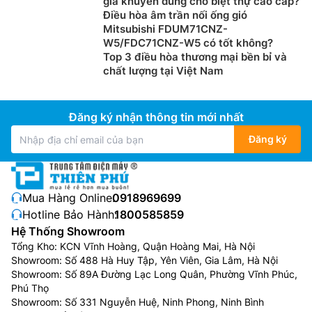
gia khuyên dùng cho biệt thự cao cấp?
Điều hòa âm trần nối ống gió
Mitsubishi FDUM71CNZ-
W5/FDC71CNZ-W5 có tốt không?
Top 3 điều hòa thương mại bền bỉ và
chất lượng tại Việt Nam
Đăng ký nhận thông tin mới nhất
Đăng ký
Mua Hàng Online:
0918969699
Hotline Bảo Hành:
1800585859
Hệ Thống Showroom
Tổng Kho: KCN Vĩnh Hoàng, Quận Hoàng Mai, Hà Nội
Showroom: Số 488 Hà Huy Tập, Yên Viên, Gia Lâm, Hà Nội
Showroom: Số 89A Đường Lạc Long Quân, Phường Vĩnh Phúc,
Phú Thọ
Showroom: Số 331 Nguyễn Huệ, Ninh Phong, Ninh Bình