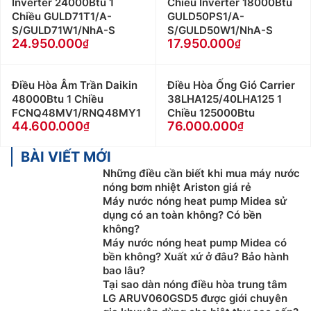
Inverter 24000Btu 1
Chiều Inverter 18000Btu
Chiều GULD71T1/A-
GULD50PS1/A-
S/GULD71W1/NhA-S
S/GULD50W1/NhA-S
24.950.000
17.950.000
Điều Hòa Âm Trần Daikin
Điều Hòa Ống Gió Carrier
48000Btu 1 Chiều
38LHA125/40LHA125 1
FCNQ48MV1/RNQ48MY1
Chiều 125000Btu
44.600.000
76.000.000
BÀI VIẾT MỚI
Những điều cần biết khi mua máy nước
nóng bơm nhiệt Ariston giá rẻ
Máy nước nóng heat pump Midea sử
dụng có an toàn không? Có bền
không?
Máy nước nóng heat pump Midea có
bền không? Xuất xứ ở đâu? Bảo hành
bao lâu?
Tại sao dàn nóng điều hòa trung tâm
LG ARUV060GSD5 được giới chuyên