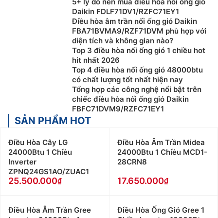
5+ lý do nên mua điều hòa nối ống gió
Daikin FDLF71DV1/RZFC71EY1
Điều hòa âm trần nối ống gió Daikin
FBA71BVMA9/RZF71DVM phù hợp với
diện tích và không gian nào?
Top 3 điều hòa nối ống gió 1 chiều hot
hit nhất 2026
Top 4 điều hòa nối ống gió 48000btu
có chất lượng tốt nhất hiện nay
Tổng hợp các công nghệ nổi bật trên
chiếc điều hòa nối ống gió Daikin
FBFC71DVM9/RZFC71EY1
SẢN PHẨM HOT
Điều Hòa Cây LG
Điều Hòa Âm Trần Midea
24000Btu 1 Chiều
24000Btu 1 Chiều MCD1-
Inverter
28CRN8
ZPNQ24GS1AO/ZUAC1
25.500.000
17.650.000
Điều Hòa Âm Trần Gree
Điều Hòa Ống Gió Gree 1