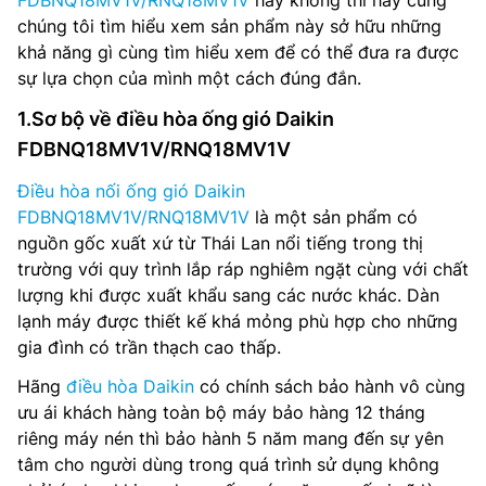
FDBNQ18MV1V/RNQ18MV1V
hay không thì hãy cùng
chúng tôi tìm hiểu xem sản phẩm này sở hữu những
khả năng gì cùng tìm hiểu xem để có thể đưa ra được
sự lựa chọn của mình một cách đúng đắn.
1.Sơ bộ về điều hòa ống gió Daikin
FDBNQ18MV1V/RNQ18MV1V
Điều hòa nối ống gió Daikin
FDBNQ18MV1V/RNQ18MV1V
là một sản phẩm có
nguồn gốc xuất xứ từ Thái Lan nổi tiếng trong thị
trường với quy trình lắp ráp nghiêm ngặt cùng với chất
lượng khi được xuất khẩu sang các nước khác. Dàn
lạnh máy được thiết kế khá mỏng phù hợp cho những
gia đình có trần thạch cao thấp.
Hãng
điều hòa Daikin
có chính sách bảo hành vô cùng
ưu ái khách hàng toàn bộ máy bảo hàng 12 tháng
riêng máy nén thì bảo hành 5 năm mang đến sự yên
tâm cho người dùng trong quá trình sử dụng không