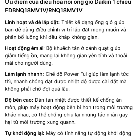
Ưu điểm của điều hòa nối ống gió Daikin 1 chiều
FDBNQ18MV1V/RNQ18MV1V
Linh hoạt và dễ lắp đặt:
Thiết kế dạng ống gió giúp
bạn dễ dàng điều chỉnh vị trí lắp đặt mong muốn và
phân bổ luồng khí đều khắp không gian.
Hoạt động êm ái
: Bộ khuếch tán ở cánh quạt giúp
giảm tiếng ồn, mang lại không gian yên tĩnh và thoải
mái cho người dùng.
Làm lạnh nhanh:
Chế độ Power Ful giúp làm lạnh tức
thì, nhanh chóng đạt được nhiệt độ được cài đặt mà
không phải chờ đợi quá lâu.
Độ bền cao:
Dàn tản nhiệt được thiết kế chống ăn
mòn, giúp máy hoạt động bền bỉ hơn trong môi trường
khác nhau, có thể chống chịu lại những tác nhân gay
hại từ môi trường xung quanh.
Tự khởi động lại:
Máy có tính năng tự động khởi động